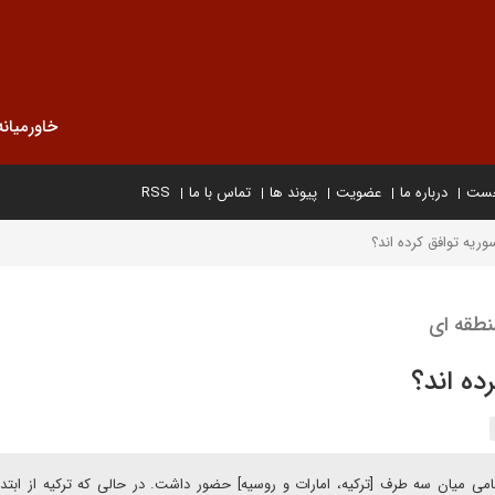
خاورمیانه
خست
درباره ما
عضویت
پیوند ها
تماس با ما
RSS
سوریه توافق کرده اند؟
نطقه ای
ده اند؟
ی میان سه طرف [ترکیه، امارات و روسیه] حضور داشت. در حالی که ترکیه از ابتد