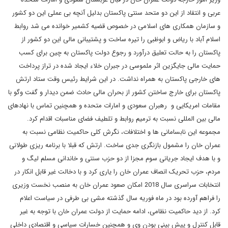
عربی و انتقاد از این دو متحد سنتی پاکستان بدلیل آنچه بی عملی این دو کشور
و سازمان همکاری های اسلامی در خصوص قضیه کشمیر خوانده می شد روابط
اسلام آباد با ریاض و ابوظبی را تیره ساخت و پشتیبانی مالی این دو کشور از
پاکستان را به حالت تعلیق درآورد و رجوع دولت پاکستان به چین برای کسب
حمایت مالی جایگزین اثر ملموسی در جبران خلاء ایجاد شده در تراز پرداخت
های خارجی پاکستان به همراه نداشت. در این شرایط رئیس وقت ستاد ارتش
پاکستان برای خارج ساختن کشور از بحران مالی حادث ضمن دیدار و گفت وگو با
مقامات امریکایی و رهبران سعودی و امارات متحده و همچنین تماس با نهادهای
مالی بین المللی نسبت به ترمیم روابط و تلطیف فضای مناسبات اقدام کرد.
مجموعه این نابسامانی ها و اختلافات، نگرش کلی حاکمیت نظامی نسبت به
عمران خان را مشمول بازنگری جدی ساخت. ارتش که قبلا با برنامه ریزی طولانی
و با هدف ایجاد جریانی سوم مجزا از دو حزب سنتی و خاندانی مسلم لیگ و
مردم، حزب تحریک انصاف عمران خان را یاری کرد و با دخالت غیر قابل انکار در
انتخابات سراسری سال 2018 امکان صعود عمران خان به منصب نخست وزیری
را فراهم آورده بود در ماه فوریه سال گذشته مشی بی طرفی در سیاست اعلام
کرد. از دید حاکمیت نظامی، ادامه حمایت از دولت عمران خان با توجه به غیر
قابل کنترل و پیش بینی بودن وی و همچنین خسارات سیاسی و اقتصادی داخلی