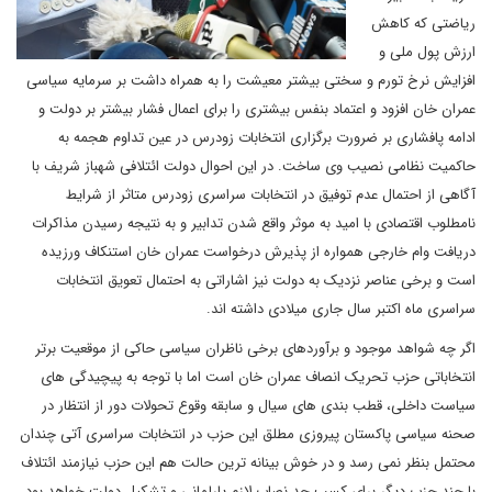
ریاضتی که کاهش
ارزش پول ملی و
افزایش نرخ تورم و سختی بیشتر معیشت را به همراه داشت بر سرمایه سیاسی
عمران خان افزود و اعتماد بنفس بیشتری را برای اعمال فشار بیشتر بر دولت و
ادامه پافشاری بر ضرورت برگزاری انتخابات زودرس در عین تداوم هجمه به
حاکمیت نظامی نصیب وی ساخت. در این احوال دولت ائتلافی شهباز شریف با
آگاهی از احتمال عدم توفیق در انتخابات سراسری زودرس متاثر از شرایط
نامطلوب اقتصادی با امید به موثر واقع شدن تدابیر و به نتیجه رسیدن مذاکرات
دریافت وام خارجی همواره از پذیرش درخواست عمران خان استنکاف ورزیده
است و برخی عناصر نزدیک به دولت نیز اشاراتی به احتمال تعویق انتخابات
سراسری ماه اکتبر سال جاری میلادی داشته اند.
اگر چه شواهد موجود و برآوردهای برخی ناظران سیاسی حاکی از موقعیت برتر
انتخاباتی حزب تحریک انصاف عمران خان است اما با توجه به پیچیدگی های
سیاست داخلی، قطب بندی های سیال و سابقه وقوع تحولات دور از انتظار در
صحنه سیاسی پاکستان پیروزی مطلق این حزب در انتخابات سراسری آتی چندان
محتمل بنظر نمی رسد و در خوش بینانه ترین حالت هم این حزب نیازمند ائتلاف
با چند حزب دیگر برای کسب حد نصاب لازم پارلمانی و تشکیل دولت خواهد بود.