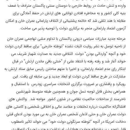
وارده و تنش حادث در روابط خارجی با دوستان سنتی پاکستان مترادف با ضعف
بنیه کلی کشور و به مخاطره افتادن توانایی های ارتش در حفظ آمادگی برای
مقابله با هند تلقی شد که خاتمه پشتیبانی از ائتلاف پارلمانی عمران خان و امکان
آزمون اعتماد پارلمانی منجر به برکناری دولت را توجیه پذیر می ساخت.
مرحله جدید مبارزات سیاسی درونی پاکستان با تداوم مشی تهاجمی عمران خان
از ناحیه توسل به نشر روایت اثبات نشده "توطئه خارجی" برای ساقط کردن دولت
خود و آنچه "وارداتی بودن" دولت ائتلافی جدید به صدارت شهباز شریف می
خواند آغاز شد و رفته رفته با انتقاد علنی از "خنثی باقی ماندن ارتش" در قبال
ابتکار رای عدم اعتماد پارلمانی، و اخیرا با متهم ساختن رئیس سابق ستاد ارتش به
مشارکت در طرح ساقط کردن دولت او ابعاد جدید و بی سابقه ای یافت. این
رویکرد و پافشاری بر ضرورت برگزاری انتخابات سراسری زودرس با استقبال و
همراهی بخش قابل توجه نسل جوان و همچنین طبقه متوسط شهرنشین
ناخرسند از مداخلات حاکمیت نظامی در شئون کشور مواجه شد. واکنش های
افشاگرانه حاکمیت درباره تخلفات و مفاسد مالی و اخلاقی شخصی و کاستی های
دولت عمران خان و حتی اذعان شخص عمران خان به بی مورد بودن ادعای قبلی
دخالت امریکا در آنچه "توطئه سرنگونی دولت خود" می خواند تاثیر نامطلوب
قابل توجهی بر پشتوانه حمایت هواداران او نداشت و حزب تحریک انصاف در