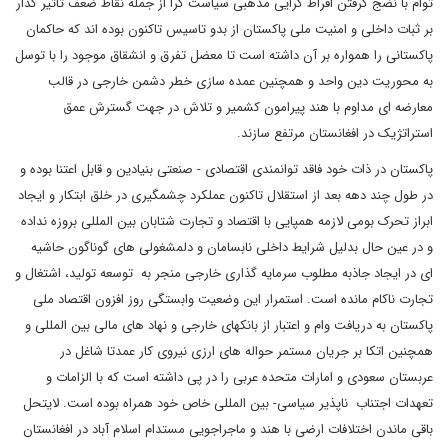
توام با نضج گرفتن افراط گرایی مذهبی سیاست گرا از جمله نقاط ضعف تاثیر گذار
بر ثبات داخلی و امنیت ملی پاکستان از بدو تاسیس تاکنون بوده اند که حاکمان
پاکستانی را همواره بر آن داشته است تا معضل تفرق و انشقاق موجود را با توسل
به محوریت دین واحد و همچنین عمده سازی خطر دشمن خارجی در قالب
معارضه ای مداوم با هند پیرامون کشمیر و تلاش در جهت گسترش عمق
استراتژیک در افغانستان مرتفع سازند.
پاکستان در ذات خود فاقد توانمندی اقتصادی - صنعتی بنیادین و قابل اعتنا بوده و
در طول چند دهه بعد از استقلال تاکنون عملکرد چشمگیری در خلق ابتکار و ایجاد
ابراز تحرک بومی لازمه همپایی با اقتصاد و تجارت شتابان بین المللی بروزه نداده
و در عین حال بدلیل شرایط داخلی نابسامان و دلمشغولی های گوناگون حاشیه
ای در ایجاد جاذبه مطلوب سرمایه گذاری خارجی منجر به توسعه تولید، اشتغال و
تجارت ناکام مانده است. استمرار این وضعیت وابستگی روز افزون اقتصاد ملی
پاکستان به دریافت وام و اعتبار از بانکهای خارجی و نهاد های مالی بین المللی و
همچنین اتکا بر جریان مستمر حواله های ارزی نیروی کار عمدتا شاغل در
عربستان سعودی و امارات متحده عربی را در پی داشته است که با الزامات و
تعهدات اجتناب ناپذیر سیاسی- بین المللی خاص خود همراه بوده است. لایتحل
باقی ماندن اختلافات ارضی با هند و ماجراجویی مستدام اسلام آباد در افغانستان