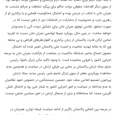
از سوی دیگر اقدامات حقوقی دولت حاکم برای پیگرد تخلفات و جرائم منتسب به
عمران خان با شتاب در جریان بوده و احتمال محکومیت قضایی و یا برکناری او از
رهبری حزب و محرومیت از مشارکت در انتخابات دور از ذهن نیست که در
صورت تحقق، شانس توفیق عمران خان برای تشکیل دولت آتی را محدودتر
خواهد ساخت. در عین حال، رویکرد عمیقا تهاجمی عمران خان نسبت به تقریبا
تمامی ارکان قدرت پاکستان از زمان برکناری و اظهارنظرهای افراطی و بی سابقه
وی که به مثابه تهدید تمامیت و امنیت ملی پاکستان تعبیر شده اند احتمال
حصول اجماع عناصر متشکله حاکمیت در ممانعت از بازگشت عمران خان به عرصه
اجرایی کشور را فزونی بخشیده است. با وجود تاکید مکرر ژنرال باجوا، رئیس
سابق ستاد ارتش پاکستان بر مشی بی طرفی ارتش در سیاست و همچنین عدم
مشاهده رویکردی مغایر از سوی ژنرال عاصم منیر، رئیس جدید ستاد ارتش
پیرامون تصمیم اعلامی سلف خود، تضمین مستحکمی در خصوص تعهد نظامیان
به عدم مداخله در سیاست و امور اجرایی کشور به شمار نمی رود و احتمال نقش
آفرینی مجدد اما محتاطانه و بدور از جنجال ارتش در امور سیاسی منتفی نیست.
در عرصه بین المللی پاکستان ناگزیر از ادامه سیاست ایجاد توازن همزمان در