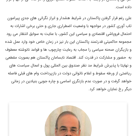
داده است.
علی رغم قرار گرفتن پاکستان در شرایط هشدار و ابراز نگرانی های جدی پیرامون
تاب آوری کشور در مواجهه با وضعیت اضطراری جاری و حتی برخی اشارات به
احتمال فروپاشی اقتصادی و سیاسی این کشور، با عنایت به سوابق انتظار می رود
مجموعه حاکمیتی قدرتمند پاکستان این بار نیز در زمان خاص خود وارد عمل شده
و بازیگران صحنه سیاسی را مجاب به رعایت چارچوب ها و قواعد نانوشته معطوف
به حضور و مشارکت در قدرت کند. اقتصاد نابسامان پاکستان هم بصورت مقطعی
و نهایتا با پذیرش شرایط مد نظر صندوق بین المللی پول و اعمال سیاست های
ریاضتی از ورطه سقوط و اعلام ناتوانی دولت در بازپرداخت وام های قبلی فاصله
خواهد گرفت و در صورت عدم بازنگری اساسی و چاره جویی بنیادین در زمانی
دیگر رخ نمایان خواهد کرد.
سفیر اسبق در ویتنام و کامبوج و کارشناس ارشد دفتر مطالعات
سیاسی و بین المللی وزارت امور خارجه
اطلاعات بیشتر