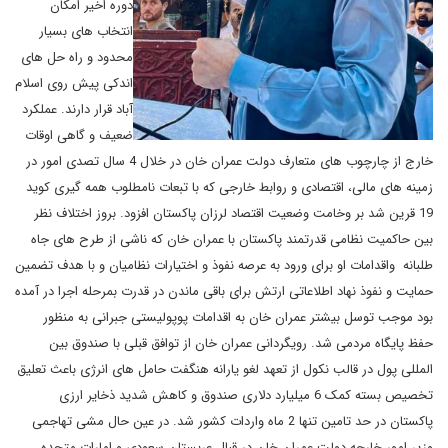
دوره اخیر امکان
انتخاب های بسیار
محدود و راه حل های
اندکی پیش روی اسلام
آباد قرار دارند. عملکرد
ضعیف و گاهی اوقات
خارج از چارچوب های متعارف دولت عمران خان در خلال 4 سال تصدی امور در
زمینه های مالی، اقتصادی و روابط خارجی که با تبعات نامطلوب همه گیری کوید
19 قرین شد بر وخامت وضعیت اقتصاد لرزان پاکستان افزود. بروز اختلاف نظر
بین حاکمیت نظامی قدرتمند پاکستان با عمران خان که ناشی از طرح های جاه
طلبانه واقدامات او برای ورود به عرصه نفوذ و اختیارات نظامیان و با هدف تضمین
حمایت و نفوذ نهاد اطلاعاتی ارتش برای باقی ماندن در قدرت بمرحله اجرا در آمده
بود موجب توسل بیشتر عمران خان به اقدامات پوپولیستی جبرانی به منظور
حفظ پایگاه مردمی شد. رویگردانی عمران خان از توافق قبلی با صندوق بین
المللی پول در قالب نکول از تعهد لغو یارانه هنگفت حامل های انرژی باعث تعلیق
تخصیص بسته کمک 6 میلیارد دلاری صندوق و کاهش شدید ذخایر ارزی
پاکستان در حد تامین تنها 2 ماه واردات کشور شد. در عین حال مشی تهاجمی
وزیر امور خارجه دولت عمران خان در قبال عربستان سعودی و امارات متحده