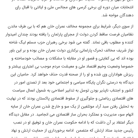
انتخابات میان دوره ای برخی کرسی های مجالس ملی و ایالتی با اقبال رای
دهندگان مواجه شد.
از سوی دیگر، شرایط برای مجموعه مخالف عمران خان هم که با بی طرف ماندن
نظامیان فرصت ساقط کردن دولت از مجرای پارلمان را یافته بودند چندان امیدوار
کننده و مطلوب باقی نماند. گفته می شود برخی رهبران حزب مسلم لیگ شاخه
نواز شریف مخالف تحرک پارلمانی برکناری دولت عمران خان بوده و بر این باور
بوده اند که بی کفایتی و قصور او در مقابله با مشکلات و مصائب خودساخته و
خصوصا وضعیت وخیم اقتصاد ملی و معیشت مردم موجب بی اعتباری بیشتر و
ریزش هواداران وی شده و او را از صحنه قدرت حذف خواهد کرد. حامیان این
دیدگاه به درستی نگران پایگاه سیاسی و اجتماعی خود بعد از تصدی امور در
کشور و اجتناب ناپذیر بودن توسل به تدابیر اصلاحی به شمول اعمال سیاست
های اقتصادی ریاضتی و جلوگیری از سقوط اقتصادی پاکستان بودند که در نهایت
به تحلیل رفتن سبد آراء موتلفین از یک سو و خارج شدن عمران خان از سایه
اتهام سوء مدیریت و عملکرد بحران ساز اقتصادی می انجامید. در مقابل دیدگاه
دیگر اعتقاد بر آن داشت که با ادامه حکومت عمران خان و توفیق او در نصب
رئیس جدید ستاد ارتش که متضمن ادامه برخورداری از حمایت ارتش و نهاد