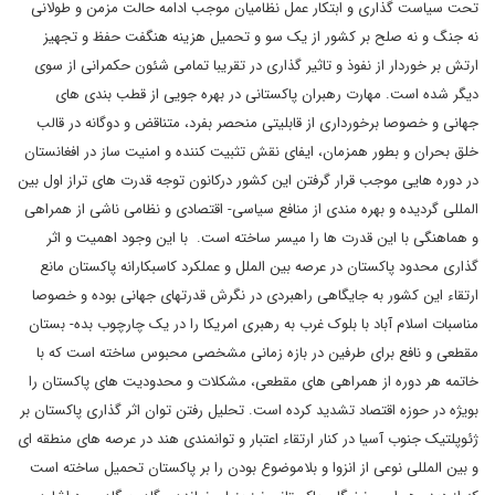
تحت سیاست گذاری و ابتکار عمل نظامیان موجب ادامه حالت مزمن و طولانی
نه جنگ و نه صلح بر کشور از یک سو و تحمیل هزینه هنگفت حفظ و تجهیز
ارتش بر خوردار از نفوذ و تاثیر گذاری در تقریبا تمامی شئون حکمرانی از سوی
دیگر شده است. مهارت رهبران پاکستانی در بهره جویی از قطب بندی های
جهانی و خصوصا برخورداری از قابلیتی منحصر بفرد، متناقض و دوگانه در قالب
خلق بحران و بطور همزمان، ایفای نقش تثبیت کننده و امنیت ساز در افغانستان
در دوره هایی موجب قرار گرفتن این کشور درکانون توجه قدرت های تراز اول بین
المللی گردیده و بهره مندی از منافع سیاسی- اقتصادی و نظامی ناشی از همراهی
و هماهنگی با این قدرت ها را میسر ساخته است. با این وجود اهمیت و اثر
گذاری محدود پاکستان در عرصه بین الملل و عملکرد کاسبکارانه پاکستان مانع
ارتقاء این کشور به جایگاهی راهبردی در نگرش قدرتهای جهانی بوده و خصوصا
مناسبات اسلام آباد با بلوک غرب به رهبری امریکا را در یک چارچوب بده- بستان
مقطعی و نافع برای طرفین در بازه زمانی مشخصی محبوس ساخته است که با
خاتمه هر دوره از همراهی های مقطعی، مشکلات و محدودیت های پاکستان را
بویژه در حوزه اقتصاد تشدید کرده است. تحلیل رفتن توان اثر گذاری پاکستان بر
ژئوپلتیک جنوب آسیا در کنار ارتقاء اعتبار و توانمندی هند در عرصه های منطقه ای
و بین المللی نوعی از انزوا و بلاموضوع بودن را بر پاکستان تحمیل ساخته است