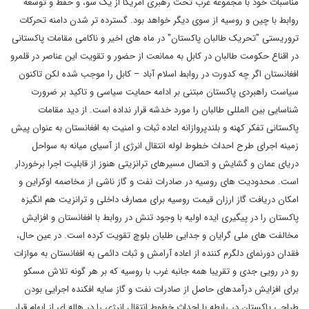
مناسبات خود با مجموعه غرب تحت رهبری امریکا از یک سو، و حفظ و توسعه
روابط با چین و روسیه از سوی دیگر خواهد بود. گسترده تر شدن دامنه تحرکات
تروریستی "تحریک طالبان پاکستان" در ماه های اخیر و ناکامی مقامات پاکستانی
در اقناع حکومت طالبان در کابل به ممانعت از حضور و تقویت این عناصر در قلمرو
افغانستان اگر چه کدورت در روابط اسلام آباد – کابل را موجب شده لکن تاکنون
سیاست راهبردی پاکستان مبتنی بر ادامه حمایت سیاسی و تاکید بر ضرورت
شناسایی بین المللی طالبان را مورد خدشه قرار نداده است. از دید مقامات
پاکستانی تفکر کهنه و بلندپروازانه اعاده ثبات و امنیت به افغانستان به عنوان پیش
زمینه اجرای طرح احداث خطوط لوله انتقال انرژی از آسیای میانه به سواحل
دریای عمان و گشایش و اتصال مسیرهای ترانزیتی هنوز از قابلیت اجرا برخوردار
است. محدودیت های روسیه در صادرات نفت و گاز ناشی از مخاصمه اوکراین و
امکان دریافت گاز ارزان قیمت روسیه برای مصارف داخلی و ترانزیت هم انگیزه
پاکستان را در پیگیری ایده اولیه با وجود تنش در روابط با افغانستان و افزایش
مخالفت های ملی گرایان و جدایی طلبان بلوچ تقویت کرده است. در عین حال،
فقدان دورنمای دلگرم کننده از اعاده آرامش و ثبات دائمی به افغانستان به موازات
رو در رویی جدی و تقریبا همه جانبه غرب با روسیه که بر هر گونه تلاش مسکو
برای افزایش درآمدهای حاصل از صادرات نفت و گاز سایه افکنده اجرایی بودن
طراحی پاکستان در رابطه با احداث خطوط انتقال انرژی را در هاله ای از ابهام قرار