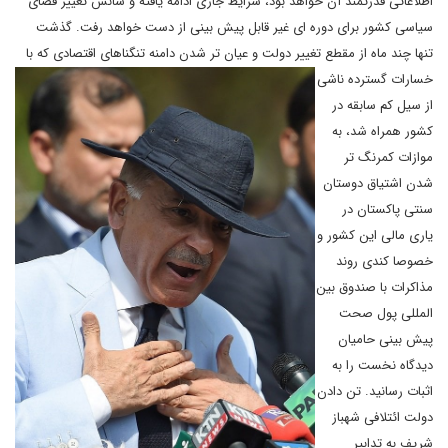
اطلاعاتی قدرتمند آن خواهد بود، شرایط جاری ادامه یافته و شانس تغییر فضای
سیاسی کشور برای دوره ای غیر قابل پیش بینی از دست خواهد رفت. گذشت
تنها چند ماه از مقطع تغییر دولت و عیان تر شدن دامنه تنگناهای اقتصادی که با
خسارات گسترده ناشی
از سیل کم سابقه در
کشور همراه شد، به
موازات کمرنگ تر
شدن اشتیاق دوستان
سنتی پاکستان در
یاری مالی این کشور و
خصوصا کندی روند
مذاکرات با صندوق بین
المللی پول صحت
پیش بینی حامیان
دیدگاه نخست را به
اثبات رسانید. تن دادن
دولت ائتلافی شهباز
شریف به تدابیر