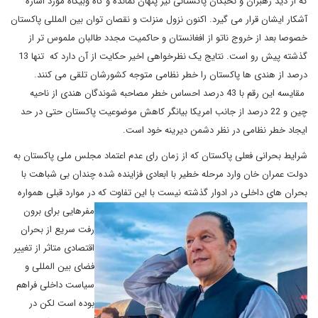
که از دید رهبران و نخبگان پاکستانی نیز پنهان نمانده و گاه وبیگاه مورد اشاره
آشکار ایشان قرار می گیرد. اکنون نزول منزلت و نقصان توان بین المللی پاکستان
خصوصا بعد از خروج ناتو از افغانستان و حاکمیت مجدد طالبان ملموس تر از
گذشته پیش رو است. نتایج یک نظرخواهی اخیر حکایت از آن دارد که تنها 13
درصد از هندی ها پاکستان را خطر نظامی متوجه کشورشان تلقی می کنند.
مقایسه این رقم با 43 درصد احساس خطر مصاحبه شوندگان هندی از ناحیه
چین و 22 درصد از جانب امریکا بیانگر کاهش موضوعیت پاکستان حتی در حد
ایجاد خطر نظامی در نظر دشمن دیرینه خود است.
شرایط بحرانی فعلی پاکستان که از زمان رای عدم اعتماد مجلس ملی پاکستان به
دولت عمران خان وارد مرحله خطیر با ابعادی فزاینده شده چندان بی شباهت با
بحران های داخلی در ادوار گذشته
نیست با این تفاوت که در موارد قبلی همواره
مفرهایی برای برون
رفت سریع از بحران
اقتصادی متاثر از تغییر
فضای بین المللی و
سیاست داخلی فراهم
بوده است لکن در