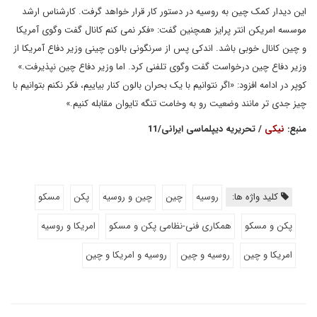
این دیدار کمک چین به روسیه در دستور کار قرار خواهد گرفت. کارشناس ارشد
موسسه امریکن انتر پرایز همچنین گفت: «فکر نمی کنم کانال گفت وگوی آمریکا
و چین کانال خوبی باشد. اندکی پس از سرنگونی بالون چینی وزیر دفاع آمریکا از
وزیر دفاع چین درخواست گفت وگوی تلفنی کرد. اما وزیر دفاع چین نپذیرفت.»
کوپر در ادامه افزود: «اگر نتوانیم با یک بحران بالون کنار بیاییم،‌ فکر نکنم بتوانیم با
چیز جدی تر مانند وضعیت رو به وخامت تنگه تایوان مقابله کنیم.»
منبع:
نیکی
/ تحریریه دیپلماسی ایرانی/11
کلید واژه ها:
روسیه
چین
چین و روسیه
پکن
مسکو
پکن و مسکو
همکاری فنی-نظامی پکن و مسکو
امریکا و روسیه
امریکا و چین
روسیه و چین
روسیه و امریکا و چین