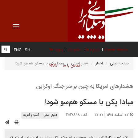
Toggle
vigation
صفحه نخست
درباره ما
عضویت
پیوند ها
ENGLISH
صفحه‌اصلی
اخبار
اخبار اصلی
مبادا پکن با مسکو هم‌سو شود!
تماس با ما
RSS
هشدارهای امریکا به چین بر سر جنگ اوکراین
مبادا پکن با مسکو هم‌سو شود!
۰۲ اسفند ۱۴۰۱ | ۲۰:۰۰
کد : ۲۰۱۷۸۹۸
اخبار اصلی
آسیا و آفریقا
زک کوپر، کارشناس ارشد موسسه امریکن انتر پرایز بر این باور است که