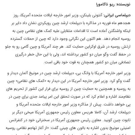
نویسنده: ریو ناکامورا
دیپلماسی ایرانی:
آنتونی بلینکن، وزیر امور خارجه ایالات متحده آمریکا، روز
هجدهم ماه فوریه در مذاکره با دیپلمات ارشد چین رویکردی نشان داد دایر بر
اینکه واشنگتن آماده است تا اقدامات متقابلی علیه کمک های نظامی چین به
روسیه انجام دهد. هم اکنون این نگرانی وجود دارد که چین از حملات گسترده
ارتش روسیه در شرق اوکراین حمایت کند. هر چند آمریکا و چین گامی رو به جلو
در حفظ گفت وگو میان دو کشور برداشته اند، ولی با این حال خطر درگیری
تصادفی میان دو کشور همچنان به قوت خود باقی است.
وزیر امور خارجه آمریکا با وانگ یی، دیپلمات ارشد چین در مونیخ آلمان دیدار و
گفت وگو کرد. وزیر امور خارجه آمریکا در این دیدار به «کمک های نظامی» چین
به روسیه و همچنین به حمایت چین از روسیه برای فرار این کشور از تحریم های
نظام‌مند اشاره و اعلام کرد که در صورت تحقق این امر پیامد جدی برای چین در
پی خواهد داشت. پیش از مذاکره وزیر امور خارجه ایالات متحده آمریکا و
دیپلمات ارشد آن،‌ کاملا هریس معاون رئیس جمهوری آمریکا میخی دیگر بر
تابوت چین کوبید. معاون رئیس جمهوری آمریکا در سخنرانی خود در کنفرانس
امنیتی مونیخ بدون اشاره به بالون های چینی گفت: «از آغاز تهاجم نظامی روسیه