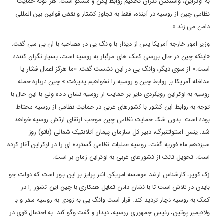
به اوکراین، واشنگتن نگران تحکیم روابط پکن و مسکو است. هر گونه حمایت
نظامی چین از روسیه در آینده، فقط به تجاوز کشتار و نقض قوانین بین المللی
دامن می زند.»‌
وزیر امور خارجه آمریکا پس از دیدار با وانگ یی در مصاحبه با ان بی سی گفت:
«اینکه چین در حال بررسی کمک های مرگبار به روسیه است، بسیار نگران کننده
است.» از سوی دیگر،‌ وانگ یی در این نشست گفت: «ما هرگز اعمال فشار یا
مداخله آمریکا بر روابط چین و روسیه را نخواهیم پذیرفت.»‌ چین درباره حمله
روسیه به اوکراین رویکردی دایر بر حمایت از روسیه نشان داده ولی با این حال با
توجه به روابط این کشور با کشورهای غربی در حمایت نظامی از روسیه محتاط
بوده است. بدون شک حمایت نظامی چین موجب ارتقای ارتش روسیه خواهد
شد. ینس استولتنبرگ، دبیر کل سازمان پیمان آتلانتیک شمالی (‌ناتو) روز
سیزدهم ماه فوریه گفت، روسیه عملیات نظامی گسترده ای را در اوکراین آغاز کرده
است. تحویل تانک از کشورهای غربی به اوکراین زمان بر است.
زک کوپر، کارشناس ارشد موسسه امریکن انتر پرایز بر این باور است که دولت جو
بایدن در تلاش است تا با نشان دادن تمایل همکاری با چین این کشور را در
کمک به روسیه دچار تردید کند. قرار است وانگ یی به زودی به روسیه سفر و با
ولادیمیر پوتین، رئیس جمهوری روسیه، دیدار و گفت وگو کند. به احتمال قوی در