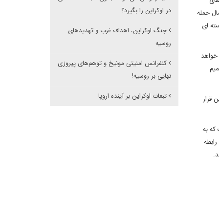
طای
در اوکراین را بگیرد؟
ال حمله
سته ای
جنگ اوکراین، اهداف غرب و تهدیدهای
روسیه
 خواهد
کنفرانس امنیتی مونیخ و توهم‌های پیروزی
میم
نهایی بر روسیه!
تبعات اوکراین بر آینده اروپا
 قرار
که به
رابطه
د.