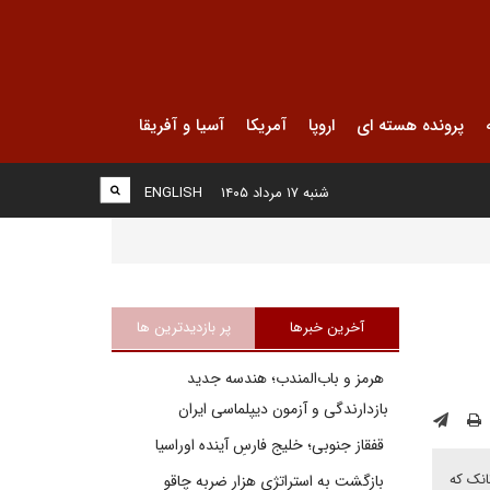
پرونده هسته ای
اروپا
آمریکا
آسیا و آفریقا
شنبه ۱۷ مرداد ۱۴۰۵
ENGLISH
آخرین خبرها
پر بازدیدترین ها
هرمز و باب‌المندب؛ هندسه جدید
بازدارندگی و آزمون دیپلماسی ایران
قفقاز جنوبی؛ خلیج فارسِ آینده اوراسیا
انک که
بازگشت به استراتژی هزار ضربه چاقو