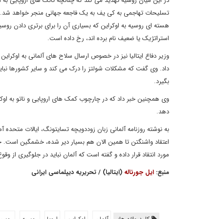
در این میان روسیه تهدید می کند که چنانچه تانک های اروپایی به
تسلیحات تهاجمی به کی یف به یک فاجعه جهانی منجر خواهد شد. ا
هسته ای روسیه به اوکراین که بسیاری آن را برای برتری دادن روسیه
استراتژیک یا ضعیف نام برده اند، رخ داده است.
وزیر دفاع ایتالیا نیز در خصوص ارسال سلاح های آلمانی به اوکراین
داد. وی گفت که مشکلات شولتز را درک می کند و سایر کشورها نبای
بگیرد.
وی همچنین خبر داد که در چارچوب کمک های اروپایی و ناتو به اوک
دهد.
به نوشته روزنامه آلمانی زبان زوددویچه تسایتونگ، ایالات متحده آ
اعتقاد واشنگتن تا همین الان هم بسیار دیر شده، خشمگین است. جی
مورد انتقاد قرار داده و گفته است که آلمان نباید در جلوگیری از وق
منبع:
ایل جورناله
(ایتالیا) / تحریریه دیپلماسی ایرانی