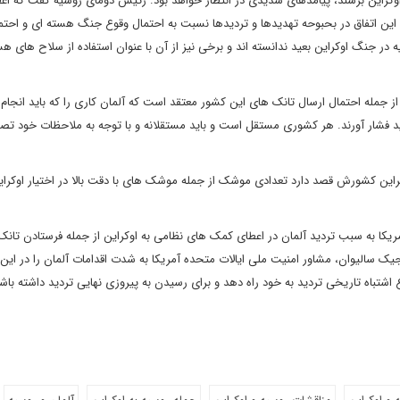
 اوکراین برسند، پیامدهای شدیدی در انتظار خواهد بود. رئیس دومای روسیه گفت که اع
ین اتفاق در بحبوحه تهدیدها و تردیدها نسبت به احتمال وقوع جنگ هسته ای و احتم
 در جنگ اوکراین بعید ندانسته اند و برخی نیز از آن با عنوان استفاده از سلاح های ه
 از جمله احتمال ارسال تانک های این کشور معتقد است که آلمان کاری را که باید انجام
د فشار آورند. هر کشوری مستقل است و باید مستقلانه و با توجه به ملاحظات خود تص
راین کشورش قصد دارد تعدادی موشک از جمله موشک های با دقت بالا در اختیار اوکراین
مریکا به سبب تردید آلمان در اعطای کمک های نظامی به اوکراین از جمله فرستادن تانک 
ک سالیوان، مشاور امنیت ملی ایالات متحده آمریکا به شدت اقدامات آلمان را در این 
وع اشتباه تاریخی تردید به خود راه دهد و برای رسیدن به پیروزی نهایی تردید داشته باش