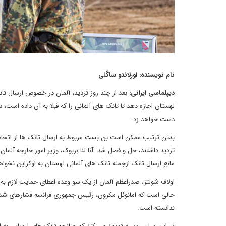
نام نویسنده: اورلاندو ساکّلی
دیپلماسی ایرانی:
بعد از چند روز تردید، آلمان در خصوص ارسال تانک
لهستان اجازه دهد تا تانک های آلمانی را که قبلا به آن داده است، د
دست خواهد زد.
بدین ترتیب ممکن است بن بست مربوط به ارسال تانک ها از اتحادیه
تردید داشتند، حل و فصل شد. آنا لنا بربوک، وزیر امور خارجه آلما
مانع ارسال تانک ازجمله تانک های آلمانی لهستان به اوکراین نخوا
اولاف شولتز، صدراعظم آلمان از یک سو وعده اعطای حمایت لازم به 
حالی است که امانوئل مکرون، رئیس جمهوری فرانسه فشارهای شدیدی ر
ندانسته است.