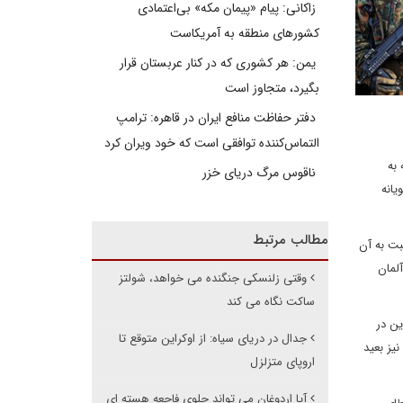
زاکانی: پیام «پیمان مکه» بی‌اعتمادی
کشورهای منطقه به آمریکاست
یمن: هر کشوری که در کنار عربستان قرار
بگیرد، متجاوز است
دفتر حفاظت منافع ایران در قاهره: ترامپ
التماس‌کننده توافقی است که خود ویران کرد
 به
ناقوس مرگ دریای خزر
یانه
مطالب مرتبط
بت به آن
آلمان
وقتی زلنسکی جنگنده می خواهد، شولتز
ساکت نگاه می کند
ین در
جدال در دریای سیاه: از اوکراین متوقع تا
یز بعید
اروپای متزلزل
آیا اردوغان می تواند جلوی فاجعه هسته ای