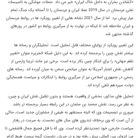
«کشاندن بحران به داخل خاک ایران» خبر می داد. حملات موشکی به تاسیسات
نفتی عربستان در سال 2019 عملا ایران و عربستان را تا آستانه یک جنگ تمام
عیار پیش برد. اما از سال 2021 نشانه هایی از تغییر رویکرد ها در روابط عربستان
و ایران ملاحظه شد تا اینکه در نهایت به از سرگیری روابط دو کشور در روزهای
گذشته منتهی شد.
این تغییر رویکرد از زوایای مختلف قابل تحلیل است. تحلیلگران و رسانه ها
بیشتر نقش چین را برجسته کرده اند. به این دلیل شبکه الجزیره عنوان «تغییر
نظم جهانی» را برای ابتکار چین بکار برده است. برخی نیز مانند تریتا پارسی از
کاهش نقش اعتبار آمریکا به عنوان میانجی سخن به میان آورده اند. رسانه های
رسمی در جمهوری اسلامی نیز از سرگیری روابط را ابتکارات و سیاست همسایگی
دولت سیزدهم تلقی کرده اند.
تحلیل های مذکور، بخشی از واقعیت هستند و بدون تقلیل نقش ایران و چین،
به نظر می رسد، نقش محمد بن سلمان در این رابطه بسیار برجسته تر باشد.
مروری بر تصمیمات وی که البته مستظهر به طیفی از مشاوران جدید است، حاکی
از آن است که وی برخلاف تندروی های سال های نخست، به سرعت در رفتار
سیاست خارجی خود تجدیدنظر کرده است. وی که با قتل فجیع جمال قاشقجی تا
مرز انزوای بین المللی پیش رفته بود و در جریان نشست گروه بیست هیچ کدام