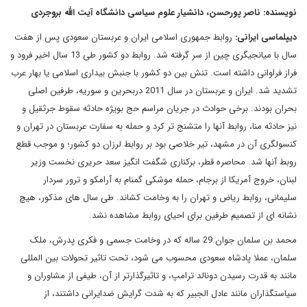
نویسنده: ناصر پورحسن، دانشیار علوم سیاسی دانشگاه آیت الله بروجردی
دیپلماسی ایرانی:
روابط جمهوری اسلامی ایران و عربستان سعودی پس از هفت
سال با میانجیگری چین از سر گرفته شد. روابط دو کشور طی 13 سال اخیر فرود و
فراز فراوانی داشته است. تنش بین دو کشور با جنبش بیداری اسلامی یا بهار عرب
تشدید شد. ایران و عربستان در سال 2011 دربحرین و سوریه، طرفین اصلی
بحران بودند. برخی حوادث در جریان مراسم حج بویژه حادثه سقوط جرثقیل و
نیز حادثه منا، روابط آنها را متشنج تر کرد و حمله به سفارت عربستان در تهران و
کنسولگری آن در مشهد، تیر خلاصی بود بر روابط لرزان دو کشور؛ و موجب قطع
روبط آنها شد. محاصره قطر، برکناری شگفت انگیز سعد حریری نخست وزیر
لبنان، خروج آمریکا از برجام، حمله موشکی گمنام به آرامکو و ترور سردار
سلیمانی، روابط ریاض و تهران را به وخامت کشاند. طی سال های مذکور، هیچ
نشانه ای از تصمیم طرفین برای احیای روابط مشاهده نشد.
محمد بن سلمان جوان 29 ساله که در وخامت جسمی و فکری پدرش، ملک
سلمان، عملا پادشاه سعودی محسوب می شود، تحت تاثیر تحولات بین المللی
مانند به قدرت رسیدن دونالد ترامپ، و تاثیرگذارتر از آن، طیفی از مشاوران و
سیاستگذاران مانند عادل الجبیر که به شدت گرایش ضدایرانی داشتند، از