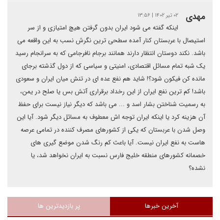
مهدی
۰۲ تیر ۱۴۰۲ | ۱۳:۵۶
اینکه گفته می شود ایران بدون گرفتن هیچ امتیازی و از سر
استیصال با عربستان کنار آمده سطحی ترین نگرش نسب به این واقعه می
باشد. نکند دوستان انتظار دارند همانند برجام نافرجامی که به سرانجام رسید
یک شبه تمام مسائل اقتصادی، امنیتی و سیاسی که از دول گذشته برجای
مانده کن فیکون شود؟! شاید هم نفع عده ای در تنش میان ایران و سعودی
باشد! کم ترین نفع ایران از این رخداد برقراری آتش بس یا صلح در یمن،
به رسمیت شناختن بشار اسد و ... می باشد که دیگر نیاز نیست برای حفظ
آن هزینه کرد یا اینکه ایران توجه اش معطوف به مسائل دیگر شود. آیا این
وصل شدن با عربستان که یکی از کشورهای مصرف کننده در تمامی عرصه
هاست به نفع ایران نیست. آیا باعث کم رنگ شدن موضع گیری های
خصمانه کشورهای منطقه خلیج فارس نسبت به ایران نخواهد شد، یا
نشده؟
آخرین خبرها
پر بازدیدترین ها