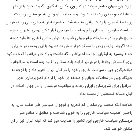
از رهبران جهان حاضر نبودند در کنار وی عکس یادگاری بگیرند، خود را از دام
انتقادات جو بایدن رهاند؛ با دعوت رجب طیب اردوغان به عربستان، رسوبات
پرونده قاشقجی را زدود؛ وقتی متوجه شد محاصره قطر به جایی نمی رسد، فرمان
سیاست خارجی عربستان را چرخاند و با میانجی قرار دادن برخی رهبران حوزه
خلیج فارس، در مسابقات جام جهانی قطر، به عنوان حامی قطری ها وارد دوحه
شد؛ اگرچه روابط ریاض با مسکو دچار تنش نشده بود با این وصف در جریان
حمله روسیه به اوکراین جانب احتیاط را نگه داشت و راه حل میانه را انتخاب کرد.
برای گسترش روابط با عراق نیز فرایند بلند مدتی را کلید زده است و سرانجام با
میانجیگری چین، سیاست خارجی خود را در قبال ایران تغییر داد و با توجه به
جایگاه چین در معادلات جهانی و منطقه ای خود را از دام تصویرسازی های
اسرائیل برای شریرسازی ایران رهاند و موقعیت عربستان را در جهان اسلام در
قبال مساله فلسطین از دست نداد.
خلاصه آنکه محمد بن سلمان کم تجریه و نوجوان سیاسی طی هفت سال، به
راحتی اهمیت سیاست خارجی را به خوبی شناخت و مطابق با منافع ملی
عربستان سیاست خارجی این کشور را هدایت می کند که البته ایران نیز از آن
منتفع خواهد شد.