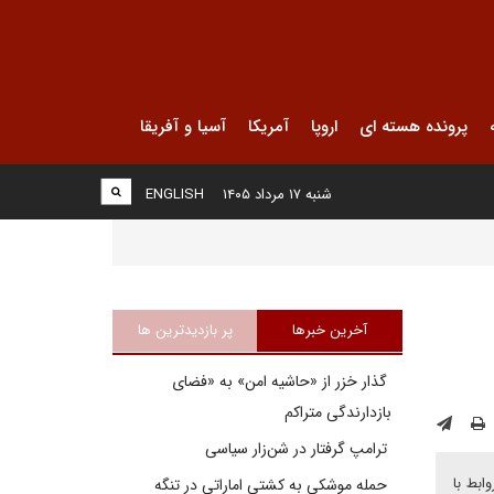
پرونده هسته ای
اروپا
آمریکا
آسیا و آفریقا
شنبه ۱۷ مرداد ۱۴۰۵
ENGLISH
آخرین خبرها
پر بازدیدترین ها
گذار خزر از «حاشیه امن» به «فضای
بازدارندگی متراکم
ترامپ گرفتار در شن‌زار سیاسی
ابط با
حمله موشکی به کشتی اماراتی در تنگه