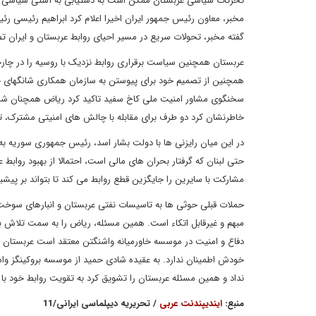
تحرکات سیاسی عربستان ممکن است به دستیابی به آشتی سیاسی با ا
مخبر، معاون رئیس جمهور ایران اخیرا اعلام کرد ابراهیم رئیسی رئ
گفته مخبر، تحولات سریع در مسیر احیای روابط عربستان و ایران تص
عربستان همچنین سیاست برقراری روابط نزدیک با روسیه را در چا
همچنین از تصمیم خود برای پیوستن به سازمان همکاری شانگهای خبر 
سخنگوی مشاور امنیت ملی کاخ سفید تاکید کرد ریاض همچنان شری
خاطرنشان کرد دو طرف برای مقابله با چالش های امنیتی مشترک، 
در این میان رایزنی ها با دولت بشار اسد، رئیس جمهوری سوریه به
حتی لبنان که گرفتار بحران های مالی است، احتمالا از بهبود رواب
مشارکت با سایرین را جایگزین قطع روابط می کند تا بتواند بر پیشبرد برنامه چشم 
حملات قبلی حوثی ها به تاسیسات نفتی عربستان و انبارهای سوخت د
مبهم و غیرقابل اتکاء است. همین مسئله، ریاض را به سمت تلاش بر
دفاع و امنیت در موسسه خاورمیانه واشنگتن معتقد است عربستان نم
خودش اطمینان ندارد. به عقیده شادی حمید از موسسه بروکینگز وا
نداد و همین مسئله عربستان را تشویق کرد به تقویت روابط خود با 
منبع:
ایندیپندنت عربی
/ تحریریه دیپلماسی ایرانی/11