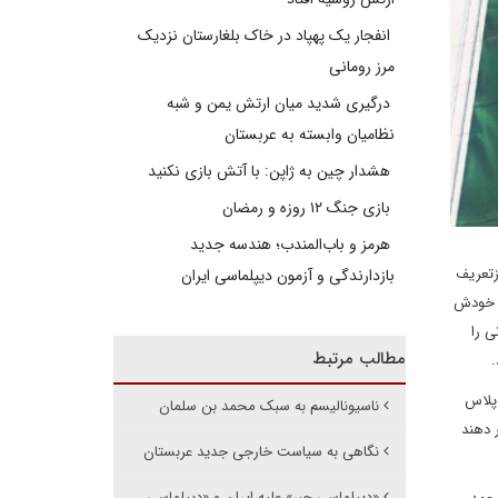
انفجار یک پهپاد در خاک بلغارستان نزدیک
مرز رومانی
درگیری شدید میان ارتش یمن و شبه
نظامیان وابسته به عربستان
هشدار چین به ژاپن: با آتش بازی نکنید
بازی جنگ ۱۲ روزه و رمضان
هرمز و باب‌المندب؛ هندسه جدید
زتعریف
بازدارندگی و آزمون دیپلماسی ایران
ه خودش
ی را
مطالب مرتبط
 پلاس
ناسیونالیسم به سبک محمد بن سلمان
 دهند
نگاهی به سیاست خارجی جدید عربستان
«دیپلماسی جبر» علیه ایران و «دیپلماسی