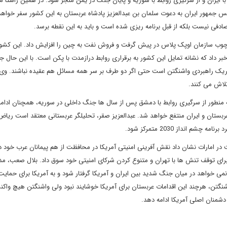
یران و از سرگیری روابط با سوریه و پایان جنگ در یمن منجر شود. در همین راستا 
یس جمهور ایران به دعوت سلمان بن عبدالعزیز پادشاه عربستان به این کشور سفر خواهد 
ادفی نیست بلکه از قبل برنامه ریزی شده است و باید به این نقطه برسد.
رچوب سازمان اوپک پلاس در پیش گرفت و فروش نفت به چین را افزایش داد. این کشو
داد که نشانه تمایل این کشور به برقراری روابط درازمدت با پکن است. با این حال ج
ک راهبردی واشنگتن است حتی اگر دو طرف بر سر همه مسائل هم عقیده نباشند. وی
تلاش می کنند.
 منطور از سرگیری روابط با دمشق پس از سال ها جنگ داخلی در سوریه، همچنان ادامه 
ط عربستان و ایران منتفع خواهد شد. عبدالعزیز صقر، تحلیلگر عربستانی معتقد است ری
انداز 2030 متمرکز شود.
ر امارات نشان داد نقش آفرینی امنیتی آمریکا در محافظت از هم پیمانان عرب خود د
ای توقف تنش ها با تهران و متنوع کردن شرکای امنیتی خود سوق داد. بلال صعب، مدیر
ی خواهد در میان جنگ شدید بین ایران و آمریکا گرفتار شود و به آمریکا برای حمایت 
شنگتن، هرچند این اقدامات عربستان برای آمریکا خوشایند نبود ولی واشنگتن هیچ واک
دشمنان اصلی آمریکا ادامه دهد.