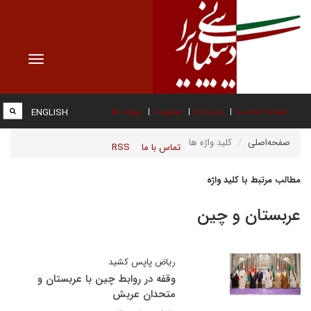
Toggle
vigation
صفحه نخست
درباره ما
عضویت
پیوند ها
ENGLISH
صفحه‌اصلی
کلید واژه ها
تماس با ما
RSS
مطالب مرتبط با کلید واژه
عربستان و چین
ریاض پاپس کشید
وقفه در روابط چین با عربستان و
متحدان عربش