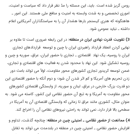
روس گریز شده است. باید، این مسئله را مدّ نظر قرار داد که سیاست و امنیت،
اموری تخصصی و به شدت وابسته به امنیت و منافع ملی هستند. این امور ـ
هاهنگونه که هنری کیسنجر بارها هشدار آن را به سیاستگذاران آمریکایی اعلام
داشته ـ نباید عمومی شود.
3) تقویت قدرت نهادی ایران در منطقه:
در این رابطه ضروری است تا علاوه بر
نهایی کردن انعقاد قرارداد راهبردی ایران با چین و توسعه قراردادهای تجاری
ایران با روسیه، یک نهاد اقتصادی ـ تجاری با حضور ایران، عراق، سوریه و چین و
روسیه تشکیل شود. این نهاد با محدود شدن به فعالیت های اقتصادی و تجاری،
ضمن توسعه کریدور تجاری کشورهای محور مقاومت، اولاً می تواند باعث دور
زدن تحریم های آمریکا و کم اثر شدن آن شود؛ و دوم آنکه با حضور اقتصادی این
دو قدرت بزرگ خارجی در عراق، لبنان و سوریه، از وابستگی اقتصادی کشورهای
محور مقاومت به آمریکا و به تبع آن حضور نظامی این کشور، کاسته می شود. به
عنوان مثال، کشوری مانند عراق تا زمانی که وابستگی اقتصادی آن به آمریکا در
سطحی بالا قرار دارد، نمی تواند به راحتی نیروهای نظامی آن را اخراج کند.
4) ممانعت از حضور نظامی ـ امنیتی چین در منطقه:
چنانچه گذشت، تداوم و
افزایش حضور نظامی ـ امنیتی چین در منطقه در بلندمدت می تواند به تقابل