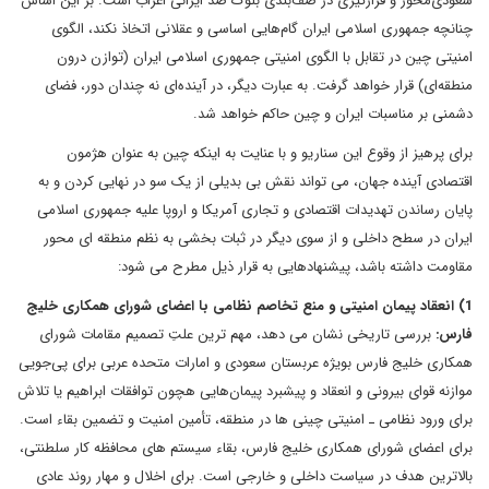
سعودی‌محور و قرارگیری در صف‌بندی بلوک ضد ایرانی اعراب است. بر این اساس
چنانچه جمهوری اسلامی ایران گام‌هایی اساسی و عقلانی اتخاذ نکند، الگوی
امنیتی چین در تقابل با الگوی امنیتی جمهوری اسلامی ایران (توازن درون
منطقه‌ای) قرار خواهد گرفت. به عبارت دیگر، در آینده‌ای نه چندان دور، فضای
دشمنی بر مناسبات ایران و چین حاکم خواهد شد.
برای پرهیز از وقوع این سناریو و با عنایت به اینکه چین به عنوان هژمون
اقتصادی آینده جهان، می تواند نقش بی بدیلی از یک سو در نهایی کردن و به
پایان رساندن تهدیدات اقتصادی و تجاری آمریکا و اروپا علیه جمهوری اسلامی
ایران در سطح داخلی و از سوی دیگر در ثبات بخشی به نظم منطقه ای محور
مقاومت داشته باشد، پیشنهادهایی به قرار ذیل مطرح می شود:
1) انعقاد پیمان امنیتی و منع تخاصم نظامی با اعضای شورای همکاری خلیج
فارس:
بررسی تاریخی نشان می دهد، مهم ترین علتِ تصمیم مقامات شورای
همکاری خلیج فارس بویژه عربستان سعودی و امارات متحده عربی برای پی‌جویی
موازنه قوای بیرونی و انعقاد و پیشبرد پیمان‌هایی هچون توافقات ابراهیم یا تلاش
برای ورود نظامی ـ امنیتی چینی ها در منطقه، تأمین امنیت و تضمین بقاء است.
برای اعضای شورای همکاری خلیج فارس، بقاء سیستم های محافظه کار سلطنتی،
بالاترین هدف در سیاست داخلی و خارجی است. برای اخلال و مهار روند عادی