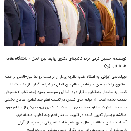
نویسنده: حسین کرمی نژاد، کاندیدای دکتری روابط بین الملل - دانشگاه علامه
طباطبایی (ره)
دیپلماسی ایرانی:
به اعتقاد اغلب نظریه پردازان برجسته روابط بین¬الملل از جمله
استیون والت و جان میرشایمر، نظام بین الملل در شرایط گذار ـ از وضعیت تک
قطبی به ساختار چندقطبی ـ قرار دارد؛ اما این سیستم جدید (چند قطبی) همچنان
نهادینه نشده است. از مولفه های کلیدی در تثبیت نظم چند قطبی، سامان بخشی
به ساختار امنیت مناطقِ مختلف جهان است. در همین پیوند، یکی از مناطقِ مورد
مناقشه و بسیار تعیین کننده در تثبیت ساختار نظم چند قطبی، منطقه غرب
آسیاست. این منطقه در سال های اخیر شاهد تغییراتی در حوزه بازیگران
فرامنطقه ای و خصیصه رفتاری بازیگران درون منطقه ای بوده است.