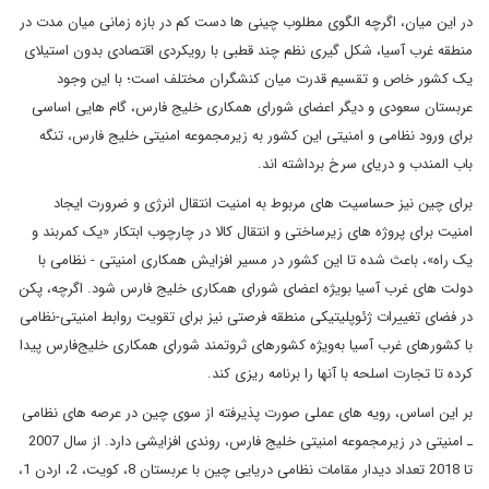
در این میان، اگرچه الگوی مطلوب چینی ها دست کم در بازه زمانی میان مدت در
منطقه غرب آسیا، شکل گیری نظم چند قطبی با رویکردی اقتصادی بدون استیلای
یک کشور خاص و تقسیم قدرت میان کنشگران مختلف است؛ با این وجود
عربستان سعودی و دیگر اعضای شورای همکاری خلیج فارس، گام هایی اساسی
برای ورود نظامی و امنیتی این کشور به زیرمجموعه امنیتی خلیج فارس، تنگه
باب المندب و دریای سرخ برداشته اند.
برای چین نیز حساسیت های مربوط به امنیت انتقال انرژی و ضرورت ایجاد
امنیت برای پروژه های زیرساختی و انتقال کالا در چارچوب ابتکار «یک کمربند و
یک راه»، باعث شده تا این کشور در مسیر افزایش همکاری امنیتی - نظامی با
دولت های غرب آسیا بویژه اعضای شورای همکاری خلیج فارس شود. اگرچه، پکن
در فضای تغییرات ژئوپلیتیکی منطقه فرصتی نیز برای تقویت روابط امنیتی-نظامی
با کشورهای غرب آسیا به‌ویژه کشورهای ثروتمند شورای همکاری خلیج‌فارس پیدا
کرده تا تجارت اسلحه با آنها را برنامه ریزی کند.
بر این اساس، رویه های عملی صورت پذیرفته از سوی چین در عرصه های نظامی
ـ امنیتی در زیرمجموعه امنیتی خلیج فارس، روندی افزایشی دارد. از سال 2007
تا 2018 تعداد دیدار مقامات نظامی دریایی چین با عربستان 8، کویت، 2، اردن 1،