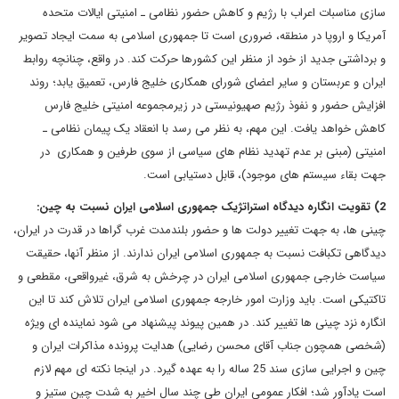
سازی مناسبات اعراب با رژیم و کاهش حضور نظامی ـ امنیتی ایالات متحده
آمریکا و اروپا در منطقه، ضروری است تا جمهوری اسلامی به سمت ایجاد تصویر
و برداشتی جدید از خود از منظر این کشورها حرکت کند. در واقع، چنانچه روابط
ایران و عربستان و سایر اعضای شورای همکاری خلیج فارس، تعمیق یابد؛ روند
افزایش حضور و نفوذ رژیم صهیونیستی در زیرمجموعه امنیتی خلیج فارس
کاهش خواهد یافت. این مهم، به نظر می رسد با انعقاد یک پیمان نظامی ـ
امنیتی (مبنی بر عدم تهدید نظام های سیاسی از سوی طرفین و همکاری در
جهت بقاء سیستم های موجود)، قابل دستیابی است.
2) تقویت انگاره دیدگاه استراتژیک جمهوری اسلامی ایران نسبت به چین:
چینی ها، به جهت تغییر دولت ها و حضور بلندمدت غرب گراها در قدرت در ایران،
دیدگاهی تکبافت نسبت به جمهوری اسلامی ایران ندارند. از منظر آنها، حقیقت
سیاست خارجی جمهوری اسلامی ایران در چرخش به شرق، غیرواقعی، مقطعی و
تاکتیکی است. باید وزارت امور خارجه جمهوری اسلامی ایران تلاش کند تا این
انگاره نزد چینی ها تغییر کند. در همین پیوند پیشنهاد می شود نماینده ای ویژه
(شخصی همچون جناب آقای محسن رضایی) هدایت پرونده مذاکرات ایران و
چین و اجرایی سازی سند 25 ساله را به عهده گیرد. در اینجا نکته ای مهم لازم
است یادآور شد؛ افکار عمومی ایران طی چند سال اخیر به شدت چین ستیز و