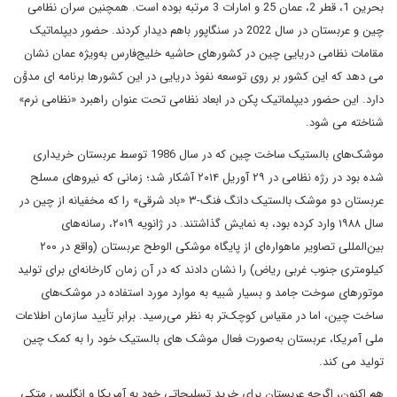
بحرین 1، قطر 2، عمان 25 و امارات 3 مرتبه بوده است. همچنین سران نظامی
چین و عربستان در سال 2022 در سنگاپور باهم دیدار کردند. حضور دیپلماتیک
مقامات نظامی دریایی چین در کشورهای حاشیه خلیج‌فارس به‌ویژه عمان نشان
می دهد که این کشور بر روی توسعه نفوذ دریایی در این کشورها برنامه ای مدوَّن
دارد. این حضور دیپلماتیک پکن در ابعاد نظامی تحت عنوان راهبرد «نظامی نرم»
شناخته می شود.
موشک‌های بالستیک ساخت چین که در سال 1986 توسط عربستان خریداری
شده بود در رژه نظامی در ۲۹ آوریل ۲۰۱۴ آشکار شد؛ زمانی که نیروهای مسلح
عربستان دو موشک بالستیک دانگ فنگ-۳ «باد شرقی» را که مخفیانه از چین در
سال ۱۹۸۸ وارد کرده بود، به نمایش گذاشتند. در ژانویه ۲۰۱۹، رسانه‌های
بین‌المللی تصاویر ماهواره‌ای از پایگاه موشکی الوطح عربستان (واقع در ۲۰۰
کیلومتری جنوب غربی ریاض) را نشان دادند که در آن زمان کارخانه‌ای برای تولید
موتورهای سوخت جامد و بسیار شبیه به موارد مورد استفاده در موشک‌های
ساخت چین، اما در مقیاس کوچک‌تر به نظر می‌رسید. برابر تأیید سازمان اطلاعات
ملی آمریکا، عربستان به‌صورت فعال موشک های بالستیک خود را به کمک چین
تولید می کند.
هم اکنون، اگرچه عربستان برای خرید تسلیحاتی خود به آمریکا و انگلیس متکی