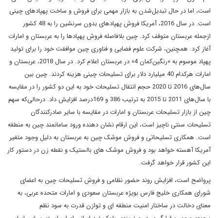
است، اما در حال تبدیل‌شدن به بازار مهمی برای فروش و ساخت پهپادهای چینی
است. در سال 2016، آمریکا فروش پهپادهای بدون سرنشین را به 48 کشور
ازجمله عربستان متوقف کرد. چین بلافاصله فروش پهپادها را به عربستان و امارات
آغاز کرد. همچنین، شرکت علوم فضایی و فناوری چین موافقت خود را برای تولید
پهپاد موسوم به «رنگین‌کمان 4» در عربستان اعلام کرد. در سال 2018، عربستان و
امارات هرکدام 40 میلیارد دلار برای تسلیحات چینی هزینه کردند. چین بین
سال‌های 2016 تا 2020 حجم انتقال تسلیحات خود به این دو کشور را در مقایسه
با سال‌های 2011 تا 2015 به ترتیب 386 و 169درصد افزایش داد. درحالی‌که سهم
چین از بازار تسلیحات عربستان و امارات در مقایسه با سایر صادرکنندگان
تسلیحات سنتی ناچیز است، این ارقام نشان دهنده ورود سامانمند چین به منطقه
است. همکاری تسلیحاتی و فروش موشک چین به عربستان به دلیل وجود متغیر
آمریکا آهسته خواهد بود و فروش موشک های بالستیک و نقطه زن در دستور کار
این کشور قرار خواهد گرفت.
پرواضح است، افزایش روند حضور نظامی و فروش تسلیحات چین به اعضای
شورای همکاری خلیج فارس بویژه عربستان سعودی و امارات متحده عربی، به
معنای دخالت در ساختار امنیت منطقه ای و توازن قدرت به سود نظم