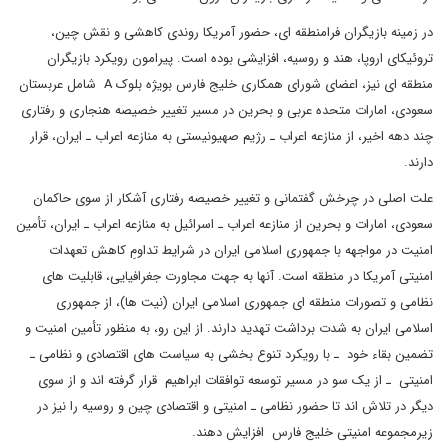
در زمینه بازیگران فرامنطقه ای، حضور آمریکا روندی کاهشی و نقش چین،
تروئیکای اروپا، هند و روسیه، افزایشی بوده است. پیرامون رویکرد بازیگران
منطقه ای نیز، اعضای شورای همکاری خلیج فارس بویژه بلوک A شامل عربستان
سعودی، امارات متحده عربی و بحرین در مسیر تغییر خصیصه هنجاری و رفتاری
چند دهه اخیر، از منازعه اعراب ـ رژیم صهیونیستی به منازعه اعراب ـ ایران، قرار
دارند.
علت اصلی در چرخش گفتمانی و تغییر خصیصه رفتاری آشکار از سوی حاکمان
سعودی، امارات و بحرین از منازعه اعراب ـ اسرائیل به منازعه اعراب ـ ایران، تأمین
امنیت در مواجهه با جمهوری اسلامی ایران در شرایط تداومِ کاهش تعهدات
امنیتی آمریکا در منطقه است. آنها به جهت مجاورت جغرافیایی، قابلیت های
نظامی و تصورات منطقه ای جمهوری اسلامی ایران (نیت ها)، از جمهوری
اسلامی ایران به شدت برداشت تهدید دارند. از این رو، به منظور تأمین امنیت و
تضمین بقاء خود ـ با رویکرد تنوع بخشی به سیاست های اقتصادی و نظامی ـ
امنیتی ـ از یک سو در مسیر توسعه توافقات ابراهیم قرار گرفته اند و از سوی
دیگر در تلاش اند تا حضور نظامی ـ امنیتی و اقتصادی چین و روسیه را نیز در
زیرمجموعه امنیتی خلیج فارس افزایش دهند.