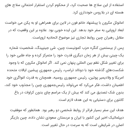
استفاده از این سلاح ها صحبت کرد، از محکوم کردن استقرار احتمالی سلاح های
هسته ای در بلاروس خودداری کرد.
امانوئل مکرون با پیشنهاد خانم فون در لاین برای همراهی او به پکن می خواست
ابعاد اروپایی به سفر خود بدهد. این ایده خوبی بود. علاوه بر این واقعیت که در
مقابل رهبران چین روابط تجاری نیز موضوع اتحادیه اروپاست.
پس از بیستمین کنگره حزب کمونیست چین، شی جینپینگ، شخصیت شماره
یک چینی بیش از هر زمان دیگری قدرت خود را متمرکز کرده و جاه طلبی خود را
برای تغییر شکل نظم بین المللی پنهان نمی کند. اگر امانوئل مکرون که با وجود
شکست‌های گذشته خود با دونالد ترامپ، رئیس جمهوری پیشین ایالات متحده
امریکا و ولادیمیر پوتین، رئیس جمهوری روسیه، همچنان به قدرت اغواگری خود
اطمینان داشت، فکر می‌کرد که می‌تواند رئیس‌جمهوری چین را مجذوب خود کند،
بدون شک تصدیق می کند که بیش از یک مراسم چای بدون کراوات در باغ
کانتون برای دستیابی به این هدف لازم است.
هدف این سفر بسیار فراتر از روابط شخصی دو رهبر بود. همانطور که موفقیت
دیپلماتیک اخیر این کشور با ایران و عربستان سعودی نشان داده، چین بازیگر
اصلی در شرایطی است که به سرعت در حال تغییر است.