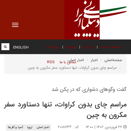
Toggle
vigation
صفحه نخست
درباره ما
عضویت
پیوند ها
ENGLISH
صفحه‌اصلی
اخبار
اخبار اصلی
تماس با ما
RSS
مراسم چای بدون کراوات، تنها دستاورد سفر مکرون به چین
گفت وگوهای دشواری که در پکن شد
مراسم چای بدون کراوات، تنها دستاورد سفر
مکرون به چین
۲۲ فروردین ۱۴۰۲ | ۱۴:۰۰
کد : ۲۰۱۸۷۳۶
اخبار اصلی
اروپا
آسیا و آفریقا