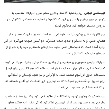
دیپلماسی ایرانی:
روز یکشنبه گذشته چندین مقام غربی اظهارات منتسب به
رئیس جمهور پوتین را مبنی بر این که کشورش تسلیحات هسته‌ای تاکتیکی در
بلاروس مستقر خواهد کرد محکوم کردند.
این اظهارات اخیر پوتین نیازمند خوانشی آرام است. به ویژه این‌که بعد از سفر
همتای چینی او به مسکو و صدور بیانیه مشترک دو کشور صورت می‌گیرد. در این
بیانیه آمده است که قدرت‌های اتمی نباید سلاح‌های هسته‌ای خود را به خارج از
مرزهای ملی خود گسترش دهند.
اظهارات رئیس جمهوری روسیه پس از چندین حادثه جدی جدید صورت می‌گیرد
که پاسخ ندادن به آنها برای مسکو دشوار است؛ مانند تصمیم انگلیس برای ارسال
تسلیحات حاوی اورانیوم ضعیف شده به اوکراین و نیز تعهد لهستان و اسلواکی
برای تحویل جنگنده‌های «میگ 29» به اوکراین. این اقدامات دو گامی هستند که
در گذشته خط قرمز محسوب می‌شدند.
بار نخستی که پوتین تهدید به استفاده از سلاح اتمی کرد چند روز بعد از حمله به
اوکراین بود و چند روز بعد از آن لهستان اعلام کرد که کی یف را به جنگنده‌های
میگ 29 مجهز خواهد کرد؛ اما همانطور که منابع رسانه‌ای بعدا تایید کردند پس از