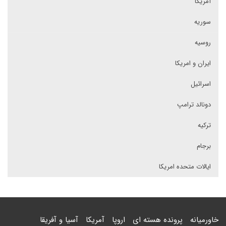
آمریکا
سوریه
روسیه
ایران و امریکا
اسرائیل
دونالد ترامپ
ترکیه
برجام
ایالات متحده امریکا
خاورمیانه
پرونده هسته ای
اروپا
آمریکا
آسیا و آفریقا