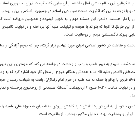
 و شکوفایی این نظام نقشی فعال داشته، از آن جایی که حکومت ایران، جمهوری اسلا
، و با توجه به این که اکثریت متخصّصین دین اسلام در جمهوری اسلامی ایران روحانی
ان را دارا هستند، دشمن این مسئله مهم را به خوبی فهمیده و همچنین دریافته است ک
ن طریق تا آنجا که بتواند با هجمه و تبلیغات علیه آنها پرداخته و در نهایت ناامیدی ا
دایی پیوند ناگسستنی مردم از روحانیت است.
ت و فقاهت در کشور اسلامی ایران مورد تهاجم قرار گرفته، چرا که پرچم آزادگی و مبارز
یه، دشمن شروع به ترور طلاب و رعب و وحشت در جامعه می کند که مهمترین این تروره
سال های اخیر می توان به ترور صبح روز شنبه ۷ اردیبهشت 1398 مصطفی قاسمی طلبه 46 ساله همدانی هنگام خروج از محل کار خود اشاره کرد
به شهادت می رسد. و همچنین بعد از ظهر روز سه‌شنبه ۱۶ فروردین ۱۴۰۱ فردی با چاقو با حمله به سه طلبه در حرم امام رضا(ع)، باعث به شهادت رسی
اصلانی و دارایی می شود و حجت‌الاسلام پاکدامن زخمی می شود. و در نهایت ساعت ۱۰:۳۰ صبح ۶ اردیبهشت آیت‌الله سلیمانی از روحانیون بر
سد.
ن با توسل به این ترورها تلاش دارد کاهش ورودی متقاضیان به حوزه های علمیه را 
 ایران و روحانیت بزند. تحلیل مذکور، بخشی از واقعیت است.