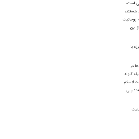
می است،
 هستند،
ه روحانیت
ز این
ه با
ا در
 که به وسیله گلوله
دن حجت‌الا‌سلام
جسته و نماینده ولی
باعث