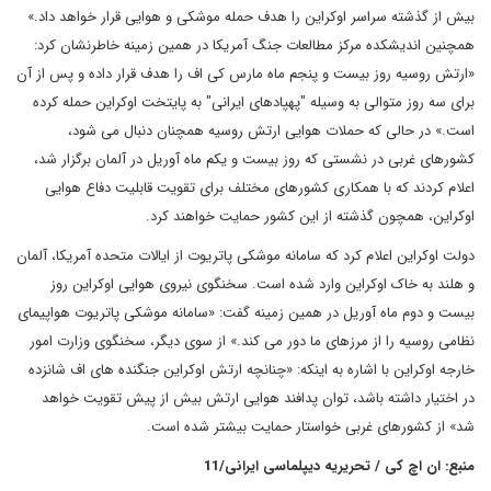
بیش از گذشته سراسر اوکراین را هدف حمله موشکی و هوایی قرار خواهد داد.»
همچنین اندیشکده مرکز مطالعات جنگ آمریکا در همین زمینه خاطرنشان کرد:
«ارتش روسیه روز بیست و پنجم ماه مارس کی اف را هدف قرار داده و پس از آن
برای سه روز متوالی به وسیله "پهپادهای ایرانی" به پایتخت اوکراین حمله کرده
است.» در حالی که حملات هوایی ارتش روسیه همچنان دنبال می شود،
کشورهای غربی در نشستی که روز بیست و یکم ماه آوریل در آلمان برگزار شد،
اعلام کردند که با همکاری کشورهای مختلف برای تقویت قابلیت دفاع هوایی
اوکراین، همچون گذشته از این کشور حمایت خواهند کرد.
دولت اوکراین اعلام کرد که سامانه موشکی پاتریوت از ایالات متحده آمریکا، آلمان
و هلند به خاک اوکراین وارد شده است. سخنگوی نیروی هوایی اوکراین روز
بیست و دوم ماه آوریل در همین زمینه گفت: «سامانه موشکی پاتریوت هواپیمای
نظامی روسیه را از مرزهای ما دور می کند.»‌ از سوی دیگر، سخنگوی وزارت امور
خارجه اوکراین با اشاره به اینکه: «چنانچه ارتش اوکراین جنگنده های اف شانزده
در اختیار داشته باشد، توان پدافند هوایی ارتش بیش از پیش تقویت خواهد
شد» از کشورهای غربی‌ خواستار حمایت بیشتر شده است.
منبع: ان اچ کی / تحریریه دیپلماسی ایرانی/11