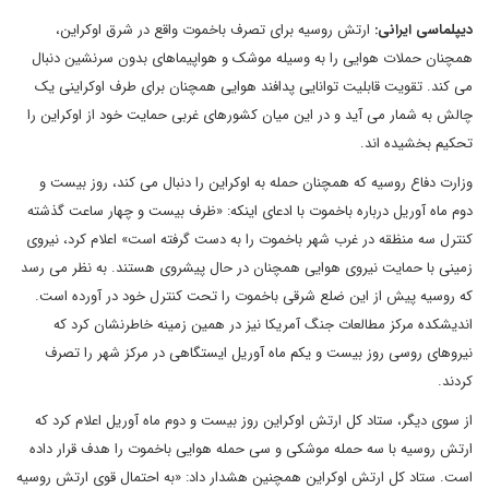
دیپلماسی ایرانی:
ارتش روسیه برای تصرف باخموت واقع در شرق اوکراین،
همچنان حملات هوایی را به وسیله موشک و هواپیماهای بدون سرنشین دنبال
می کند. تقویت قابلیت توانایی پدافند هوایی همچنان برای طرف اوکراینی یک
چالش به شمار می آید و در این میان کشورهای غربی حمایت خود از اوکراین را
تحکیم بخشیده اند.
وزارت دفاع روسیه که همچنان حمله به اوکراین را دنبال می کند، روز بیست و
دوم ماه آوریل درباره باخموت با ادعای اینکه: «ظرف بیست و چهار ساعت گذشته
کنترل سه منظقه در غرب شهر باخموت را به دست گرفته است» ‌اعلام کرد،‌ نیروی
زمینی با حمایت نیروی هوایی همچنان در حال پیشروی هستند. به نظر می رسد
که روسیه پیش از این ضلع شرقی باخموت را تحت کنترل خود در آورده است.
اندیشکده مرکز مطالعات جنگ آمریکا نیز در همین زمینه خاطرنشان کرد که
نیروهای روسی روز بیست و یکم ماه آوریل ایستگاهی در مرکز شهر را تصرف
کردند.
از سوی دیگر، ستاد کل ارتش اوکراین روز بیست و دوم ماه آوریل اعلام کرد که
ارتش روسیه با سه حمله موشکی و سی حمله هوایی باخموت را هدف قرار داده
است. ستاد کل ارتش اوکراین همچنین هشدار داد: «به احتمال قوی ارتش روسیه