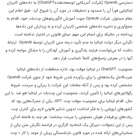
دسترسی OpenAI (شرکت آمریکایی توسعه‌دهندهChatGPT) به داده‌های کاربران
ایتالیایی فوراً آن را مسدود و تحقیقات در مورد آن را شروع کرد. طبق اعلام این
مقام مسئول، شرکت OpenAI جهت آموزش الگوریتم‌های چت‌بات خود، اقدام به
جمع‌آوری و ذخیره داده‌های شخصی کاربران کرده و به پردازش این داده‌ها
پرداخته در حالیکه برای انجام این مهم، مبنای قانونی در اختیار نداشته است.
نگرانی دیگر دولت ایتالیا به عدم تأیید درجه سنی کاربران توسط OpenAI ارتباط
داشت که می‌توانست فرایند یادگیری و آموزش کودکان را با مشکل مواجه کرده و
آنها را در معرض پاسخ‌های کاملاً نامناسب قرار دهد.
ممنوعیت ChatGPT در ایتالیا موقت بود، اداره محافظت از داده‌های ایتالیا
ضرب‌الاجل یک‌ماهه‌ای را برای برآورده شدن شروط خود از سوی شرکت OpenAI
مشخص کرده بود و پس از آنکه مقامات این شرکت با زیرکی و سرعت، شروط
رگولاتورهای ایتالیا را تأمین کردند، ممنوعیت این چت‌بات در ایتالیا لغو شد. با این
حال، اقدام ایتالیا برای ممنوعیت موقت چت GPT، یکی از محرک‌هایی بود که
کشورهای اروپایی را به فکر انداخت تدوین تدابیر قانونی لازم برای کنترل چت
ربات‌های پرطرفدار هوش مصنوعی را سرعت ببخشند؛ هر چند به فاصله اندکی
پس از این تحولات، دبیرکل یک اتحادیه کارگری در فرانسه نگارش متن یکی از
سخنرانی‌های ارائه شده در مورد قانون بازنشستگی پیش از موعد را کار « چت