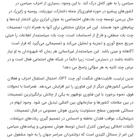
سیاسی را به طور کامل درک کند. با این وجود، بسیاری از احزاب سیاسی در
کشورهای پیشرو در حوزه فناوری(از جمله دانمارک، نیوزیلند، روسیه و ژاپن)، در
حال بررسی توسعه چت بات‌های اختصاصی به عنوان ابزاری برای انتشار ایده‌ها و
پیام‌های خود هستند. این امر مزایای مختلفی برای آنها به همراه دارد؛ تصمیمات
چت بات منطقی و فارغ از احساسات است، چت بات سیاستمدار اطلاعات را خیلی
سریع جمع آوری و تجزیه و تحلیل می‌کند و تصمیماتی می‌گیرد که قرار است
آگاهانه و عینی باشد. این سیاستمدار غیرانسانی هر زمان که شهروندان به او نیاز
داشته باشند در دسترس است؛ زیرا دائماً در شبکه های اجتماعی فعال است و در
عرض چند ثانیه به هر سؤالی پاسخ می دهد!
بدین ترتیب، قابلیت‌های شگفت آور چت GPT، احتمال استقبال احزاب و فعالان
سیاسی کشورهای دیگر از این فناوری را نیز افزایش می‌دهد. همراستا با تحولات
فوق، نحوه برخورد با این فناوری نوظهور به یکی از چالش برانگیزترین تصمیمات
در بین مقامات کشورها و سازمانهای بین المللی تبدیل می شود. وجود ابهام در
مسائلی همچون سطح مسئولیت پذیری هوش مصنوعی در قبال تصمیمات
دیپلماتیک، عواقب فقدان عاطفه و احساس در تصمیم گیری ربات‌های دیپلمات،
تأملات اخلاقی پیرامون کنترل انسان توسط هوش مصنوعی و پیامدهای سیاسی
این امر از مسائل کلیدی است که دولتمردان سراسر جهان را به خود مشغول می