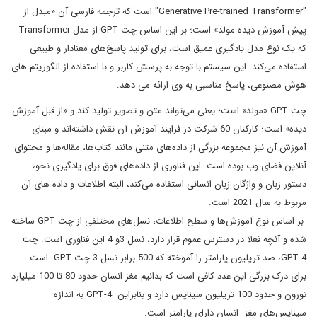
"Generative Pre-trained Transformer" است که ترجمه فارسی آن «مبدل از
پیش آموزش دیده مولد» است؛ بر این اساس چت GPT از مدل Transformer
که یک نوع مدل یادگیری عمیق است، برای تولید پاسخ‌های معنادار و طبیعی
استفاده می‌کند. این سیستم با توجه به پرسش کاربر و با استفاده از الگوریتم های
هوش مصنوعی، پاسخ مناسبی به وی ارائه می دهد.
چت GPT «مولد» است؛ یعنی می‌تواند متن و تصویر تولید کند و «از قبل آموزش
دیده» است؛ کارکنان 60 شرکت در فرایند آموزش آن نقش داشته‌اند و مبنای
آموزش آن نیز مجموعه بزرگی از داده‌های متنی مانند کتاب‌ها، مقاله‌ها و محتوای
آنلاین فضای وب بوده است. این فناوری از داده‌های فوق برای یادگیری نحو،
دستور زبان و واژگان زبان انسانی استفاده می‌کند، البته اطلاعات و داده های آن
مربوط به سال 2021 است.
بر اساس نوع آموزش‌ها و سطح اطلاعات، نسل‌های مختلفی از چت GPT ساخته
شده و آنچه فعلا در دسترس عموم قرار دارد، نسل 3و 4 این فناوری است. چت
GPT-4، صد تریلیون پارامتر را آموخته که 500 برابر نسل 3 چت GPT است.
برای درک بزرگی این عدد کافی است که بدانیم مغز انسان حدود 80 تا 100 میلیارد
نورون و حدود 100 تریلیون سیناپس دارد و بنابراین GPT-4 به اندازه
سیناپس‌های مغز انسان دارای پارامتر است.