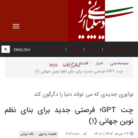
Toggle
vigation
صفحه نخست
درباره ما
عضویت
پیوند ها
ENGLISH
صفحه‌اصلی
اخبار
اقتصاد و انرژی
تماس با ما
RSS
چت GPT؛ فرصتی جدید برای بنای نظم نوین جهانی (۱)
نوآوری جدیدی که می تواند دنیا را دگرگون کند
چت GPT؛ فرصتی جدید برای بنای نظم
نوین جهانی (۱)
۲۷ خرداد ۱۴۰۲ | ۱۴:۰۰
کد : ۲۰۲۰۰۸۰
اقتصاد و انرژی
نگاه ایرانی