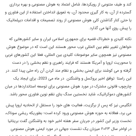
کند و طیف متنوعی از رویکردها، شامل اعتماد به هوش مصنوعی و بهره برداری
گسترده از آن، به کار گیری محدود آن، به تعویق انداختن استفاده از این فناوری و
یا حتی کنار گذاشتن کلی هوش مصنوعی از روند تصمیمات و اقدامات دیپلماتیک
را پیش روی آنها می گذارد.
نکته کلیدی و خطرناک قضیه برای جمهوری اسلامی ایران و سایر کشورهایی که
خواهان تغییر نظم بین المللی غرب محور هستند این است که در موضوع هوش
مصنوعی نیز همچون سایر موضوعات کلیدی بین المللی، فعلا این کشورهای غربی
با محوریت اروپا و آمریکا هستند که فرایند راهبری و نظم بخشی را در دست
گرفته و می کوشند برای ایمنی بخشی و نظام مند کردن آن راه حلی پیدا کنند. در
این راستا توافق اخیر بروکسل و واشنگتن در ماه می 2023، برای ایجاد یک
چارچوب قانونی مشترک در مورد هوش مصنوعی برای توسعه استانداردها در میان
کشورهای دموکراتیک، شاید نخستین سنگ بنای نظم نوین فناوری محور باشد.
انگلیس نیز که پس از برگزیت، فعالیت های خود را مستقل از اتحادیه اروپا پیش
می برد، فعالانه به حوزه هوش مصنوعی ورود کرده است؛ بطوریکه ریشی سوناک،
نخست وزیر این کشور در جریان سفر هفته اخیر خود به واشنگتن گفت بریتانیا
در اواخر سال ۲۰۲۳ میزبان یک نشست جهانی در مورد ایمنی هوش مصنوعی