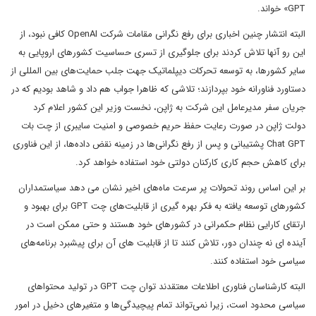
GPT» خواند.
البته انتشار چنین اخباری برای رفع نگرانی مقامات شرکت OpenAI کافی نبود، از
این رو آنها تلاش کردند برای جلوگیری از تسری حساسیت کشورهای اروپایی به
سایر کشورها، به توسعه تحرکات دیپلماتیک جهت جلب حمایت‌های بین المللی از
دستاورد فناورانه خود بپردازند؛ تلاشی که ظاهرا جواب هم داد و شاهد بودیم که در
جریان سفر مدیرعامل این شرکت به ژاپن، نخست وزیر این کشور اعلام کرد
دولت ژاپن در صورت رعایت حفظ حریم خصوصی و امنیت سایبری از چت بات
Chat GPT پشتیبانی و پس از رفع نگرانی‌ها در زمینه نقض داده‌ها، از این فناوری
برای کاهش حجم کاری کارکنان دولتی خود استفاده خواهد کرد.
بر این اساس روند تحولات پر سرعت ماه‌های اخیر نشان می دهد سیاستمداران
کشورهای توسعه یافته به فکر بهره گیری از قابلیت‌های چت GPT برای بهبود و
ارتقای کارایی نظام حکمرانی در کشورهای خود هستند و حتی ممکن است در
آینده ای نه چندان دور، تلاش کنند تا از قابلیت های آن برای پیشبرد برنامه‌های
سیاسی خود استفاده کنند.
البته کارشناسان فناوری اطلاعات معتقدند توان چت GPT در تولید محتواهای
سیاسی محدود است، زیرا نمی‌تواند تمام پیچیدگی‌ها و متغیرهای دخیل در امور