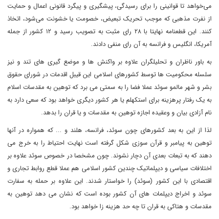
می‌خواهد تا قوانینی را برای رسیدگی، پیشگیری و پیگرد قانونی اعمال و حمایت
از نفرت مذهبی که موجب تحریک تبعیض، خصومت یا خشونت می‌شود، اتخاذ
کنند. این قطعنامه نهایتا با ۲۸ رای مثبت به تصویب رسید و ۱۲ کشور از جمله
آمریکا، انگلیس و فرانسه به آن رای منفی دادند.
به باور ناظران و تحلیلگران علاوه بر واکنش ها و موضع گیری های تند و نیز
سلسله محکومیت ها توسط کشورهای اسلامی این قیبل اقدمات در شورای حقوق
بشر و شهر مالمو سوئد عملا فضا را به سمتی می برد که توهین به مقدسات اسلام
به یک رفتار پرهزینه برای استکهلم یا هر کشور دیگری خواهد بود که سعی دارد به
نام آزادی بیان و وعقیده اجازه توهین به مقدسات و یا قران را بدهد.
لذا از این به بعد کشورهای چون سوئد، فرانسه، هلند و ... که همواره در آنها
توهین به پیامبر و قرآن سوزی شکل گرفته است نهایت احتیاط را به خرج می
دهند که به تبعات بعدی آن دچار نشوند. چون مشخصا در خصوص سوئد علاوه بر
اختلافات سیاسی و دیپلماتیک چندین کشور اسلامی هم عملا قطع روابط تجاری و
اقتصادی با این کشور (سوئد) را خواستار شدند. این علاوه بر حمله به سفارت
سوئد و اخراج دیپلمات های آن کشور بوده است که نشان می دهد توهین به
مقدسات و هتاکی به قران تا چه حد هزینه زا خواهد بود.