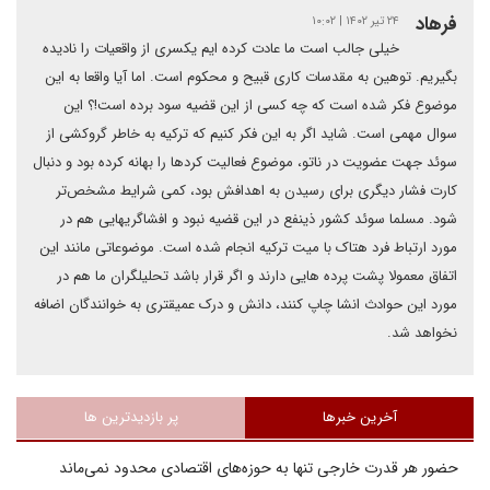
فرهاد
۲۴ تیر ۱۴۰۲ | ۱۰:۰۲
خیلی جالب است ما عادت کرده ایم یکسری از واقعیات را نادیده
بگیریم. توهین به مقدسات کاری قبیح و محکوم است. اما آیا واقعا به این
موضوع فکر شده است که چه کسی از این قضیه سود برده است!؟ این
سوال مهمی است. شاید اگر به این فکر کنیم که ترکیه به خاطر گروکشی از
سوئد جهت عضویت در ناتو، موضوع فعالیت کردها را بهانه کرده بود و دنبال
کارت فشار دیگری برای رسیدن به اهدافش بود، کمی شرایط مشخص‌تر
شود. مسلما سوئد کشور ذینفع در این قضیه نبود و افشاگریهایی هم در
مورد ارتباط فرد هتاک با میت ترکیه انجام شده است. موضوعاتی مانند این
اتفاق معمولا پشت پرده هایی دارند و اگر قرار باشد تحلیلگران ما هم در
مورد این حوادث انشا چاپ کنند، دانش و درک عمیقتری به خوانندگان اضافه
نخواهد شد.
آخرین خبرها
پر بازدیدترین ها
حضور هر قدرت خارجی تنها به حوزه‌های اقتصادی محدود نمی‌ماند