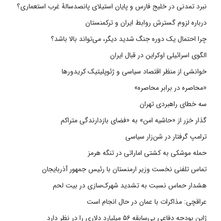
نبرد تمدنی در خلیج فارس و پایان استیلای پانصدسالۀ غرب استعماری؟
درباره لزوم گسترش روابط ایران و ترکمنستان
چرا احتمال یک دوره جنگ شدید دیگر، می‌تواند بالا باشد؟
الگوی اسرائیلی اوکراین در قبال ایران
خوانشی از منظر اقتصاد سیاسی و ژئوپلیتیک کریدورها
«محاصره در برابر محاصره»
سه خطای راهبردی تهران
گذار خزر از «حاشیه امن» به «فضای بازدارندگی متراکم
ترامپ گرفتار در شن‌زار سیاسی
حمله موشکی به کشتی اماراتی در تنگه هرمز
تماس تلفنی نخست وزیر ارمنستان با رئیس جمهور آذربایجان
هشدار حماس نسبت به تشدید شهرک‌سازی در بیت‌ لحم
عراقچی: مذاکرات با عمان در حال انجام است
ژاپن بودجه دفاعی بی‌سابقه ۵۶ میلیارد دلاری را در نظر دارد