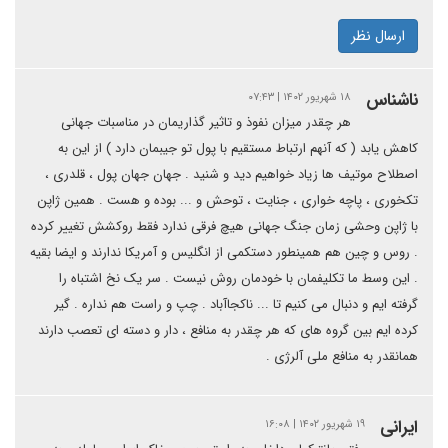
ارسال نظر
ناشناس
۱۸ شهریور ۱۴۰۲ | ۰۷:۴۳
هر چقدر میزان نفوذ و تاثیر گذاریمان در مناسبات جهانی
کاهش یابد ( که آنهم ارتباط مستقیم با پول تو جیبمان دارد ) از این به
اصطلاح موتیف ها زیاد خواهیم دید و شنید . جهان جهان پول ، قلدری ،
تکخوری ، پاچه خواری ، جنایت ، توحش و ... بوده و هست . همین ژاپن
با ژاپن وحشی زمان جنگ جهانی هیچ فرقی ندارد فقط روکشش تغییر کرده
. روس و چین هم همینطور دستکمی از انگلیس و آمریکا ندارند و ایضا بقیه
. این وسط ما تکلیفمان با خودمان روش نیست . سر یک نخ اشتباه را
گرفته ایم و دنبال می کنیم تا ... ناکجاآباد . چپ و راست هم نداره . گیر
کرده ایم بین گروه های که هر چقدر به منافع ، دار و دسته ای تعصب دارند
همانقدر به منافع ملی آلرژی .
ایرانی
۱۹ شهریور ۱۴۰۲ | ۱۶:۰۸