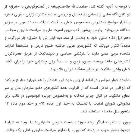
با توجه به آنچه گفته شد، حشمت‌الله فلاحت‌پیشه در گفت‌وگویش با «شرق» از
دو کلان‌نگاه سلبی و ایجابی به تحلیل و بررسی بیانیه مشترک ژاپنی - عربی قاهره
و تکرار مواضع ضدایرانی به‌خصوص ادعای مالکیت امارات متحده عربی بر جزایر
سه‌گانه می‌پردازد. رئیس پیشین کمیسیون امنیت ملی و سیاست خارجی مجلس
دهم ذیل نگاه سلبی خود به بخشی از مصاحبه قبلی‌اش با «شرق» باز می‌گردد و
مجدداً تکرار می‌کند که کشورهای عربی حاشیه خلیج فارس و مشخصاً امارات
متحده عربی سعی دارند با یارکشی سیاسی و دیپلماتیک از طریق همراه‌کردن
کشورهایی مانند روسیه، چین، ژاپن و...، عملاً وزن چانه‌زنی خود را برای اثبات
ادعای واهی مالکیت بر جزایر سه‌گانه ایرانی بالا ببرند.
نماینده ادوار مجلس در ادامه ارزیابی خود این هشدار را هم دوباره مطرح می‌کند
که ابوظبی در تلاش است که از ظرفیت همه کشورهای عضو سازمان ملل بر سر
ادعای مالکیت در قبال جزایر سه‌گانه و به‌خصوص جزیره ابوموسی در قالب رأی
مشورتی شورای امنیت با تمسک به «بند اول ماده ۹۶» و «بند دوم ماده ۹۴
منشور ملل متحد» استفاده کند.
چون از منظر تحلیلگر ارشد حوزه سیاست خارجی «اماراتی‌ها با توجه به شرایط
موجود بسیار خوب می‌دانند که تهران با تداوم سیاست خارجی فعلی یک چالش