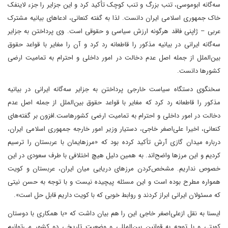
سه‌گانه ابوموسی، تنب بزرگ و تنب کوچک تأکید کرد و این جزایر را جزء لاینفک
خاک جمهوری اسلامی ایران دانست. لذا به گفته کنعانی، ادعاهای بیانیه مشترک
عربی – ژاپنی فاقد هرگونه ارزش سیاسی و حقوقی است. وی پرداختن به جزایر
سه‌گانه ایرانی در بیانیه مذکور را قاطعانه رد کرد و آن را مغایر با قواعد حقوق
بین‌الملل از جمله اصل عدم دخالت در امور داخلی و احترام به تمامیت ارضی
کشورها دانست.
سخنگوی دستگاه سیاست خارجی پرداختن به جزایر سه‌گانه ایرانی در بیانیه
مذکور را قاطعانه رد کرد که مغایر با قواعد حقوق بین‌الملل از جمله اصل عدم
دخالت در امور داخلی و احترام به تمامیت ارضی کشورهاست.افزون بر گفته‌های
کنعانی، اخیرا علی‌اصغر خاجی، دستیار وزیر امور خارجه جمهوری اسلامی ایران،
درباره میدان گازی آرش تأکید کرده بود که «مرزهایمان با عربستان را ترسیم
کردیم و این مرزها واضح‌اند. به همین دلیل هیچ اختلافی با طرف سعودی در این
خصوص نداریم. مشخص‌کردن مرزهای دریایی میان ایران، عربستان و کویت
همواره مطرح بوده است و این مسئله پیچیده نیست و با توجه به حسن نیتی
که مسئولان ایرانی ابراز کردند و روابط خوبی که با کویت داریم قابل حل است».
ایسنا به نقل ازعلی‌اصغر خاجی این را هم بیان داشت که «با همکاری با دوستان
کویتی و با توجه به قوانین بین‌المللی و وضعیت تاریخی دو کشور می‌توانیم