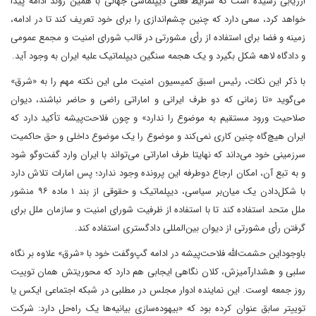
ارزیابی رسیده است که شرایط فعلی دیپلماسی جهانی با همین روند ادامه پیدا
خواهد کرد، سعی دارد که چنین چشم‌اندازی را برای خود تعریف کند تا در ادامه،
زمینه و فضا برای استفاده از رأی مشورتی در قالب شورای امنیت و مجمع عمومی
و دادگاه لاهه شکل بگیرد و یک هجمه سنگین دیپلماتیک علیه ایران به وجود آید.
با ذکر این نکات، رئیس اسبق کمیسیون امنیت ملی این نکته مهم را به «شرق»
می‌گوید «تا زمانی که دو طرف ایرانی و اماراتی راضی و حاضر نباشند، دیوان
صلاحیت ورود مستقیم به موضوع را ندارد» و چون فلاحت‌پیشه تأکید دارد که
ایران هیچ‌گاه چنین کاری نمی‌کند و موضوع را یک موضوع داخلی و حق حاکمیت
سرزمینی خود می‌داند که نهایتا طرف اماراتی می‌تواند با ایران وارد گفت‌وگو شود
و به تبع آن، امکان ارجاع دوطرفه این پرونده وجود ندارد؛ پس امارات تلاش دارد
با شکل‌دادن یک میان‌بر سیاسی، دیپلماتیک و حقوقی از بند ۱ ماده ۹۶ منشور
ملل متحد استفاده کند تا با استفاده از ظرفیت شورای امنیت و سازمان ملل برای
گرفتن رأی مشورتی از دیوان بین‌المللی دادگستری استفاده کند.
باوجود‌این حشمت‌الله فلاحت‌پیشه در ادامه گپ‌وگفت خود با «شرق» علاوه بر نگاه
سلبی و هشدارآمیزش، کلان‌ نگاهی ایجابی هم دارد که محوریتش همان توییت
روز جمعه اوست. این نماینده ادوار مجلس در مطلبی در شبکه اجتماعی ایکس یا
توییتر سابق عنوان کرده بود که «بیهوده‌سازی بیانیه‌ها یک راه‌حل دارد: شرکت