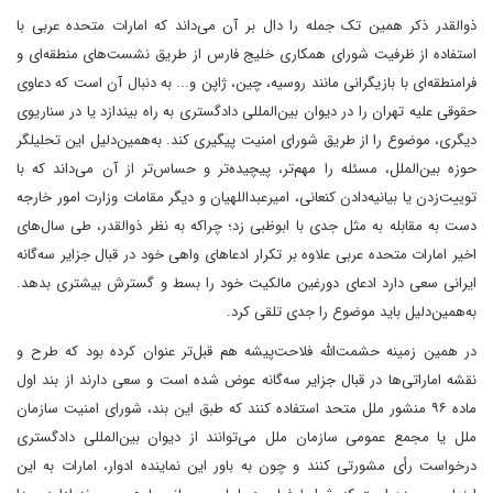
ذوالقدر ذکر همین تک جمله را دال بر آن می‌داند که امارات متحده عربی با
استفاده از ظرفیت شورای همکاری خلیج فارس از طریق نشست‌های منطقه‌ای و
فرامنطقه‌ای با بازیگرانی مانند روسیه، چین، ژاپن و... به دنبال آن است که دعاوی
حقوقی علیه تهران را در دیوان بین‌المللی دادگستری به راه بیندازد یا در سناریوی
دیگری، موضوع را از طریق شورای امنیت پیگیری کند. به‌همین‌دلیل این تحلیلگر
حوزه بین‌الملل، مسئله را مهم‌تر، پیچیده‌تر و حساس‌تر از آن می‌داند که با
توییت‌زدن یا بیانیه‌دادن کنعانی، امیرعبداللهیان و دیگر مقامات وزارت امور خارجه
دست به مقابله به مثل جدی با ابوظبی زد؛ چرا‌که به نظر ذوالقدر، طی سال‌های
اخیر امارات متحده عربی علاوه بر تکرار ادعاهای واهی خود در قبال جزایر سه‌گانه
ایرانی سعی دارد ادعای دورغین مالکیت خود را بسط و گسترش بیشتری بدهد.
به‌همین‌دلیل باید موضوع را جدی تلقی کرد.
در همین زمینه حشمت‌الله فلاحت‌پیشه هم قبل‌تر عنوان کرده بود که طرح و
نقشه اماراتی‌ها در قبال جزایر سه‌گانه عوض شده است و سعی دارند از بند اول
ماده ۹۶ منشور ملل متحد استفاده کنند که طبق این بند، شورای امنیت سازمان
ملل یا مجمع عمومی سازمان ملل می‌توانند از دیوان بین‌المللی دادگستری
درخواست رأی مشورتی کنند و چون به باور این نماینده ادوار، امارات به این