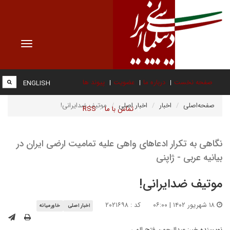
Toggle
vigation
صفحه نخست
درباره ما
عضویت
پیوند ها
ENGLISH
صفحه‌اصلی
اخبار
اخبار اصلی
موتیف ضدایرانی!
تماس با ما
RSS
نگاهی به تکرار ادعاهای واهی علیه تمامیت ارضی ایران در
بیانیه عربی - ژاپنی
موتیف ضدایرانی!
۱۸ شهریور ۱۴۰۲ | ۰۶:۰۰
کد : ۲۰۲۱۶۹۸
اخبار اصلی
خاورمیانه
نویسنده خبر:
عبدالرحمن فتح الهی