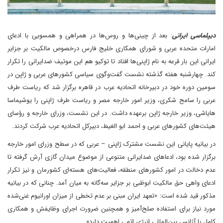
دیپلماسی ایرانی
: بعد از چینی‌ها و روس‌ها در همراهی و همسویی با ادعای
امارات متحده عربی و شورای همکاری خلیج فارس درخصوص مالکیت بر جزایر
ایرانی این بار قرعه به نام ژاپنی‌ها افتاد تا توکیو هم این موتیف ضدایرانی را تکرار
کند. چهارشنبه هفته گذشته نشست گفت‌وگوی سیاسی کشورهای عربی و ژاپن در
سومین دوره خود در دبیرخانه اتحادیه عرب در قاهره برگزار شد که ریاست طرف
عربی را سامح شکری، وزیر امور خارجه مصر و ریاست طرف ژاپنی را یوشیماسا
هایاشی، وزیر خارجه ژاپن برعهده داشت. در این نشست، وزرای خارجه و رؤسای
هیئت‌های کشورهای عربی و احمد ابو الغیط، دبیرکل اتحادیه عرب شرکت کردند.
در بیانیه پایانی این نشست مشترک ژاپنی – عربی که در سطح وزرای امور خارجه
برگزار شده بود، ادعاهای ضدایرانی متنوعی از موضوع میدان گازی آرش گرفته تا
عدم دخالت در امور کشورهای منطقه، فعالیت‌های هسته‌ای کشورمان و نیز تکرار
ادعای واهی حق مالکیت ابوظبی بر جزایر سه‌گانه به میان آمد. چنانی که در بیانیه
مذکور قید شده است: «تعهد ایران مبنی بر عدم تخطی از میزان اورانیوم غنی‌شده
مورد نیاز برای استفاده صلح‌آمیز و همچنین ضرورت اجرای وظایفش و همکاری
کامل با آژانس بین‌المللی انرژی اتمی اهمیت دارد».