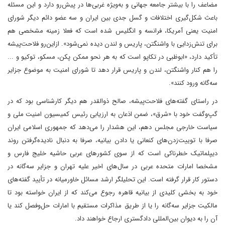
مضاعف را با بیشتر جامعه جهانی و به‌ویژه غربی‌ها در پیش‌رو دارد و این مسئله
باعث شکل‌گیری اختلافات و گسل جدی بین ایران و سه عضو دائم دیگر شورای
امنیت یعنی آمریکا، فرانسه و انگلیس شده است که فعلا زمینه مشخصی هم
برای تنش‌زدایی با واشنگتن، پاریس و لندن دیده نمی‌شود». ازاین‌رو فلاحت‌پیشه
تأکید دارد، «ابوظبی در تکاپو است که به هر نحو ممکن پکن، مسکو، توکیو و ...
را هم کنار واشنگتن، لندن و پاریس قرار دهد تا شورای امنیت به موضوع جزایر
سه‌گانه ورود کنند».
در راستای گفته‌های فلاحت‌پیشه، صالح ذوالقدر هم دیگر کارشناسی بود که در
گپ‌و‌گفت خود با «شرق»، ضمن اذعان به ارزیابی رئیس کمیسیون امنیت ملی و
سیاست خارجی مجلس دهم، این هشدار را می‌دهد که جمهوری اسلامی ایران
صرفا با توییت‌زدن‌های کنعانی یا دادن بیانیه، صرفا به دنبال نادیده‌گرفتن روند
دیپلماتیک خطرناکی است که از سوی کشورهای عربی حاشیه خلیج فارس و
مشخصا امارات متحده عربی در سال‌های اخیر علیه تهران و جزایر سه‌گانه در
دستور کار قرار گرفته است. این تحلیلگر ارشد مسائل خاورمیانه در تأیید گفته‌های
خود به بخشی کلیدی از بیانیه قاهره رجوع می‌کند که از ایران خواسته بود تا
مالکیت جزایر سه‌گانه را یا از طریق مذاکرات مستقیم با امارات حل‌وفصل کند یا
آن را به دیوان بین‌المللی دادگستری ارجاع خواهند داد.