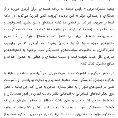
بیانیه مشترک عربی – ژاپنی مجددا به برنامه هسته‌ای ایران گریزی می‌زند و از
همکاری و رسیدگی مؤثر به این پرونده (پرونده اتمی ایران) می‌گوید. در ادامه
اعضا بر ضرورت شراکت در تمامی مذاکرات منطقه‌ای و بین‌المللی، گفت‌وگوها و
دیدارها در این زمینه تأکید کردند. در بیانیه مشترک آمده است که «مذاکرات به
علاوه برنامه هسته‌ای ایران باید شامل تمامی مسائل امنیتی و نگرانی‌های
کشورهای حوزه خلیج (خلیج فارس) بشوند؛ به گونه‌ای که در چارچوب
احترام‌گذاری به حاکمیت، سیاست‌های همسایگی خوب و تعهد به قطع‌نامه‌های
سازمان ملل جهت تقویت ثبات و امنیت منطقه‌ای و جهانی، به حصول اهداف و
منافع مشترک کمک کند».
در بخش دیگری از اهمیت حفظ امنیت دریایی در آبراه‌های منطقه و مقابله با
هرگونه تهدیدی که ممکن است خطوط کشتی‌رانی، تجارت بین‌المللی و تأسیسات
نفتی در کشورهای شورا را به خطر بیندازد، سخن به میان آمد. این بیانیه با مانور
روی دیگر ادعاهای ضدایرانی به اتهاماتی نظیر دخالت تهران در امور همسایگان و
مشخصا بحرین اشاره دارد و بیان داشته «مطابق با منشور سازمان ملل که
خواستار همسایگی خوب و عدم دخالت در امور داخلی کشورهاست، بیانیه
سخنگوی وزارت خارجه ایران مبنی بر شرایط زندانیان در بحرین محکوم است و از