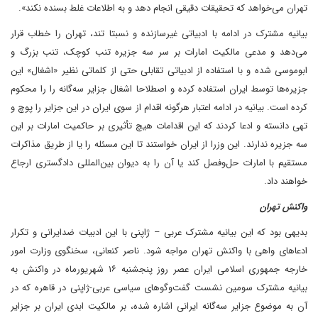
تهران می‌خواهد که تحقیقات دقیقی انجام دهد و به اطلاعات غلط بسنده نکند».
بیانیه مشترک در ادامه با ادبیاتی غیرسازنده و نسبتا تند، تهران را خطاب قرار
می‌دهد و مدعی مالکیت امارات بر سر سه جزیره تنب کوچک، تنب بزرگ و
ابوموسی شده و با استفاده از ادبیاتی تقابلی حتی از کلماتی نظیر «اشغال» این
جزیره‌ها توسط ایران استفاده کرده و اصطلاحا اشغال جزایر سه‌گانه را را محکوم
کرده است. بیانیه در ادامه اعتبار هرگونه اقدام از سوی ایران در این جزایر را پوچ و
تهی دانسته و ادعا کردند که این اقدامات هیچ تأثیری بر حاکمیت امارات بر این
سه جزیره ندارند. این وزرا از ایران خواستند تا این مسئله را یا از طریق مذاکرات
مستقیم با امارات حل‌وفصل کند یا آن را به دیوان بین‌المللی دادگستری ارجاع
خواهند داد.
واکنش تهران
بدیهی بود که این بیانیه مشترک عربی – ژاپنی با این ادبیات ضدایرانی و تکرار
ادعاهای واهی با واکنش تهران مواجه شود. ناصر کنعانی، سخنگوی وزارت امور
خارجه جمهوری اسلامی ایران عصر روز پنجشنبه ۱۶ شهریورماه در واکنش به
بیانیه مشترک سومین نشست گفت‌وگوهای سیاسی عربی-ژاپنی در قاهره که در
آن به موضوع جزایر سه‌گانه ایرانی اشاره شده، بر مالکیت ابدی ایران بر جزایر