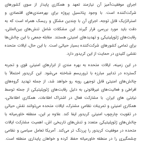
اجرای موفقیت‌آمیز آن نیازمند تعهد و همکاری پایدار از سوی کشورهای
شرکت‌کننده است. با وجود پتانسیل پروژه برای بهره‌مندی‌های اقتصادی و
استراتژیک قابل توجه، اجرای آن با چندین مشکل و ریسک همراه است که به
دقت باید مورد بررسی قرار گیرند. این مشکلات شامل تنش‌های بین‌المللی،
رقابت‌های ژئوپلیتیکی و تهدیدهای امنیتی هستند. مقابله جمعی با این چالش‌ها
برای تمامی کشورهای شرکت‌کننده بسیار حیاتی است. با این حال، ایالات متحده
نقشی کلیدی در حمایت از این کریدور دارد.
در این زمینه، ایالات متحده به بهره مندی از ابزارهای امنیتی قوی و تجربه
گسترده در تدابیر مبارزه با تروریسم شناخته می‌شود. این کریدور احتمالاً با
چالش‌های امنیتی قابل توجهی روبه رو خواهد شد، از جمله تهدید گروه‌های
افراطی و فعالیت‌های غیرقانونی به دلیل رقابت‌های ژئوپلیتیکی از جمله توسط
نیابتی های ایران. با مشارکت فعال در اشتراک اطلاعات، همکاری اطلاعاتی،
همکاری امنیتی و تمرینات نظامی مشترک، ایالات متحده می‌توانند نقش حیاتی
در تقویت چارچوب امنیتی کریدور ایفا کند. علاوه بر این، منطقه خاورمیانه با
چالش‌های ژئوپلیتیکی متعدد و تنش‌های تاریخی اش، اهمیت مشارکت ایالات
متحده در موفقیت کریدور را پررنگ تر می‌کند. آمریکا تعامل سیاسی و نظامی
چشمگیری را در منطقه خاورمیانه حفظ کرده و خواهان پایداری منطقه است.