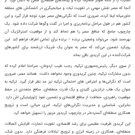
تجارت را از تنگه سوئز منحرف کرده و پیامدهای اقتصادی منفی به دنبال آورد. از
آنجا که مصر نقش مهمی در تقویت ثبات و میانجیگری در کشمکش های منطقه
خاورمیانه ایفا کرده، ضروری است که نگرانی‌های مصر مورد توجه قرار گیرد و این
کشور هم در طول مراحل برنامه‌ریزی و اجرا در گفت وگوها شرکت داده شود. یک
چارچوب جامع که منافع مصر را هم لحاظ کند و از موقعیت استراتژیک آن
بهره‌مند ‌شود، می‌تواند وضعیتی برنده – برنده برای تمامی اطراف فراهم کند. این
رویکرد تضمین می‌کند که مصر به عنوان یک شریک ارزشمند برای کشورهای
شرکت‌کننده در این کریدور باقی بماند.
از سوی دیگر، رئیس‌جمهوری ترکیه، رجب طیب اردوغان، صراحتا اعلام کرده که
بدون مشارکت ترکیه، چنین کریدوری وجود نخواهد داشت. همانند مصر، ضروری
است که نگرانی‌ها و اعتراض های احتمالی ترکیه نیز مد نظر قرار گیرد. ترکیه به
عنوان یک هاب ترانزیتی کلیدی و یک قدرت منطقه‌ای، منافع متعددی در حفظ
موقعیت راهبردی، حفاظت از منافع اقتصادی و تضمین نفوذ ژئوپلیتیکی اش دارد.
بنابراین، شناسایی و مدیریت نگرانی‌های ترکیه، امری حیاتی است و ترویج
همکاری منطقه‌ای گسترده‌تر در چارچوب کریدور مزبور را تسهیل خواهد کرد.
این کریدور ظرفیت عظیمی برای رشد اقتصادی، تقویت تجارت، افزایش اتصالات
منطقه‌ای، همکاری در زمینه انرژی و ترویج تبادلات فرهنگی دارد. بدون شک،