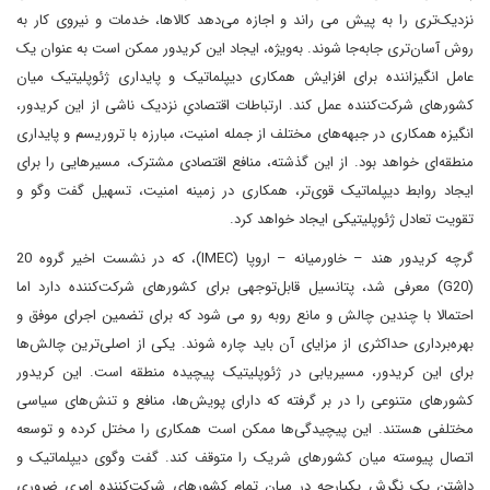
نزدیک‌تری را به پیش می راند و اجازه می‌دهد کالاها، خدمات و نیروی کار به
روش آسان‌تری جابه‌جا شوند. به‌ویژه، ایجاد این کریدور ممکن است به عنوان یک
عامل انگیزاننده برای افزایش همکاری دیپلماتیک و پایداری ژئوپلیتیک میان
کشورهای شرکت‌کننده عمل کند. ارتباطات اقتصادیِ نزدیک ناشی از این کریدور،
انگیزه همکاری در جبهه‌های مختلف از جمله امنیت، مبارزه با تروریسم و پایداری
منطقه‌ای خواهد بود. از این گذشته، منافع اقتصادی مشترک، مسیرهایی را برای
ایجاد روابط دیپلماتیک قوی‌تر، همکاری در زمینه امنیت، تسهیل گفت وگو و
تقویت تعادل ژئوپلیتیکی ایجاد خواهد کرد.
گرچه کریدور هند – خاورمیانه – اروپا (IMEC)، که در نشست اخیر گروه 20
(G20) معرفی شد، پتانسیل قابل‌توجهی برای کشورهای شرکت‌کننده دارد اما
احتمالا با چندین چالش و مانع روبه رو می شود که برای تضمین اجرای موفق و
بهره‌برداری حداکثری از مزایای آن باید چاره شوند. یکی از اصلی‌ترین چالش‌ها
برای این کریدور، مسیریابی در ژئوپلیتیک پیچیده منطقه است. این کریدور
کشورهای متنوعی را در بر گرفته که دارای پویش‌ها، منافع و تنش‌های سیاسی
مختلفی هستند. این پیچیدگی‌ها ممکن است همکاری را مختل کرده و توسعه
اتصال پیوسته میان کشورهای شریک را متوقف کند. گفت وگوی دیپلماتیک و
داشتن یک نگرش یکپارچه در میان تمام کشورهای شرکت‌کننده امری ضروری