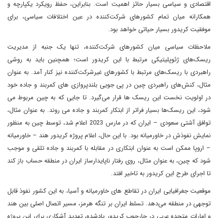
اقتصادی و سیاسی بسیار حائز اهمیت است. بنابراین، حفظ رویکرد یکپارچه و
همکارانه میان تمام کشورهای شرکت‌کننده در عین اختلافات سیاسی، برای
موفقیت کریدور بسیار حیاتی خواهد بود.
ملاحظات سیاسی میان کشورهای شرکت‌کننده، تنها یک جنبه از مدیریت
ریسک‌های ژئوپلیتیکی مرتبط با این کریدور است؛ همچنین باید به روشی
راهبردی با ریسک‌های مرتبط با کشورهای غیرشرکت‌کننده نیز کنار آمد. به عنوان
مثال، کنش‌های راهبردی چین در پی جویی بلندپروازی های کمربند و جاده خود
در اولویت نخست این ریسک ها قرار می‌گیرد. تا جایی که به چین مربوط می
شود، این ریسک‌ها بسیار فراتر از ابتکار کمربند و جاده می روند. به عنوان مثال،
توافق آشتی سعودی – ایران که در مارس 2023 اعلام شد، توسط چین به منظور
نمایش نفوذش در خاورمیانه بود. با این حال، اعلام پروژه کریدور هند – خاورمیانه
– اروپا ممکن است به عنوان ابتکاری در مقابله با کمربند و جاده تلقی و موجب
شود که چین، به عنوان مثال، روی رفتار ناپایدارساز ایران در منطقه حساب باز کند
تا اجرای طرح این کریدور به تاخیر افتد.
موقعیت جغرافیایی ایران در تقاطع های خاورمیانه و آسیا، به این کشور نفوذ قابل
توجهی در منطقه می‌دهد. تسلط ایران بر تنگه هرمز، مسیر اتصال اصلی بین هند
و امارات متحده عربی در چارچوب کریدور یادشده، تهدید آشکاری برای این پروژه