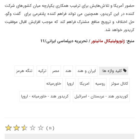
حضور آمریکا و تلاش‌هایش برای ترغیب همکاری یکپارچه میان کشورهای شرکت
کننده در این کریدور، همچنین می تواند فراهم کننده پلتفرمی برای گفت وگو،
حل اختلاف و ترویج منافع مشترک فراهم کند که موجب افزایش اقبال موفقیت
کریدور خواهد شد.
منبع:
ژئوپولیتیکال مانیتور
/ تحریریه دیپلماسی ایرانی/11
کلید واژه ها:
ایران و هند
هند
مصر
ترکیه
تنگه هرمز
کانال سوئز
روسیه
امریکا
اروپا
خاورمیانه
کوریدور هند - عربستان - اسرائیل
کریدور هند - خاورمیانه - اروپا
( ۱۱ )