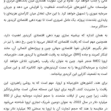
مالی را جذب خواهد کرد. علاوه بر این، تقویت همکاری میان بانک‌های مرکزی و
مؤسسات مالی کشورهای شرکت‌کننده، شفافیت را افزایش می دهد و جریان
سرمایه عبوری را تسهیل خواهد کرد. با این حال، تعادل میان کارآمدی هزینه‌ای با
پایداری بلندمدت پروژه، یک عامل ضروری است تا بهره دهی اقتصادی کریدور به
حداکثر برسد.
به همان اندازه که بیشینه سازی بهره دهی اقتصادی کریدور اهمیت دارد،
همچنین مهم است که رقابت اقتصادی که انتظار می‌رود با چین رخ دهد را نیز در
نظر بگیریم. افزایش نفوذ اقتصادی جهانی چین و پروژه‌های اتصالی آن، مانند
ابتکار کمربند و جاده (BRI)، می‌توانند به رقابت اقتصادی با کریدور هند، خاورمیانه،
اروپا IMEC منجر شود. چین به عنوان یک رقیب راهبردی، تلاش خواهد کرد
تجارت و سرمایه‌گذاری‌ها را به سمت کریدورهای خود کانالیزه کند و این ممکن
است به تضعیف کارایی این کریدور بیانجامد.
برای هند، کشورهای خاورمیانه و اروپا، مهم است که به روشی راهبردی، این
رقابت را مدیریت کنند، اگرچه برای اروپا این مسئله ممکن است چالش‌برانگیز
باشد، زیرا چین پس از ایالات متحده، با حجم تجارت دوجانبه بیش از 850
میلیارد دلار در سال 2022، به عنوان دومین شریک تجاری اروپا شناخته می‌شود
در مقایسه با هند که حجم تجارت آن با اروپا به سختی 90 میلیارد دلار بوده