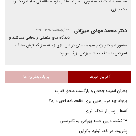
بعد قضیه است نه همه چی . قدرت ،اقتدار،نفوذ منطقه تی حالا آمریکا بود
یک چیزی
دکتر محمد مهدی میرزائی
۰۶ اردیبهشت ۱۴۰۵ | ۱۶:۴۳
دیدگاه های منطقی و بجایی میباشند و
حضور امربکا و رژیم صهیونیستی در این بازی زمینه ساز گسترش جایگاه
اسرائیل با هدف ایجاد سرزنین بزرگ موعود
آخرین خبرها
پر بازدیدترین ها
بحران امنیت جمعی و بازگشت منطق قدرت
برجام چه درس‌هایی برای تفاهم‌نامه اخیر دارد؟
آسه‌آن پس از شوک انرژی
۱۳ کشته درپی حمله پهپادی به تاتارستان
پاتریوت در خط تولید اوکراین