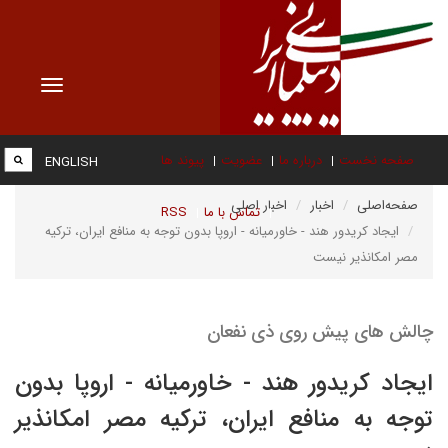
Toggle
vigation
صفحه نخست
درباره ما
عضویت
پیوند ها
ENGLISH
صفحه‌اصلی
اخبار
اخبار اصلی
تماس با ما
RSS
ایجاد کریدور هند - خاورمیانه - اروپا بدون توجه به منافع ایران، ترکیه
مصر امکانذیر نیست
چالش های پیش روی ذی نفعان
ایجاد کریدور هند - خاورمیانه - اروپا بدون
توجه به منافع ایران، ترکیه مصر امکانذیر