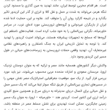
است. هر اقدام مخربی توسط ایران، مانند تهدید به مین گذاری یا مسدود کردن
تنگه هرمز، می‌تواند به شدت بر حمل و نقل کالا و انرژی از گذر این کریدور تاثیر
بگذارد و در نتیجه کارکرد روان آن را متوقف کند. علاوه بر این، حمایت ادعا شده
ایران از بازیگران غیردولتی و گروه‌های تروریستی مورد ادعای غرب، در سراسر
خاورمیانه، نگرانی بین‌المللی را به خود جلب کرده است. فعالیت‌های نامنظم این
گروه‌ها که مسلح به تجهیزات پیشرفته هستند، می‌تواند امنیت کریدور را تهدید
کند. با توجه به تمایل تاریخی ایران به جنگ نامتقارن و راهبرد‌های نظامی
غیرمتعارف آن، تهدید واقعی حملات تروریستی به زیرساخت‌های حیاتی در طول
مسیر این کریدور وجود دارد.
واکنش دیگر کشورهای همسایه مانند مصر و ترکیه که به عنوان دوستان نزدیک
اروپا، عربستان سعودی و امارات متحده عربی محسوب می‌شوند، نیز باید مورد
بررسی قرار گیرد. از یک سو، موقعیت جغرافیایی استراتژیک مصر نقش مهمی را
در مسیرهای تجاری بین‌المللی از طریق تنگه سوئز ایفا می‌کند که یک مسیر حمل
و نقل حیاتی برای اتصال دریای مدیترانه به دریای سرخ و همچنین منبع کلیدی
درآمد ارزی این کشور است. کریدور هند – خاورمیانه – اروپا، به عنوان یک مسیر
زمینی جایگزین، ممکن است تهدیدی برای نقش مسلط مصر در منطقه باشد،