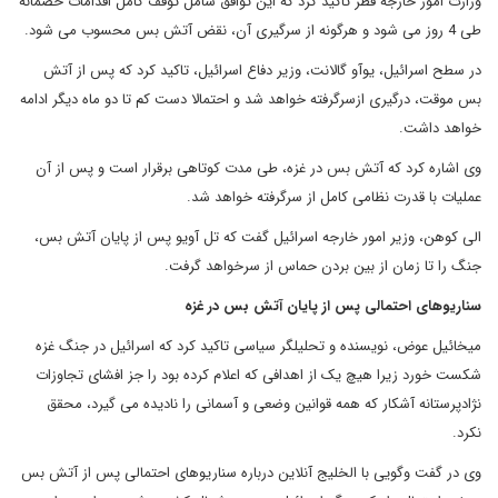
وزارت امور خارجه قطر تاکید کرد که این توافق شامل توقف کامل اقدامات خصمانه
طی 4 روز می شود و هرگونه از سرگیری آن، نقض آتش بس محسوب می شود.
در سطح اسرائیل، یوآو گالانت، وزیر دفاع اسرائیل، تاکید کرد که پس از آتش
بس موقت، درگیری ازسرگرفته خواهد شد و احتمالا دست کم تا دو ماه دیگر ادامه
خواهد داشت.
وی اشاره کرد که آتش بس در غزه، طی مدت کوتاهی برقرار است و پس از آن
عملیات با قدرت نظامی کامل از سرگرفته خواهد شد.
الی کوهن، وزیر امور خارجه اسرائیل گفت که تل آویو پس از پایان آتش بس،
جنگ را تا زمان از بین بردن حماس از سرخواهد گرفت.
سناریوهای احتمالی پس از پایان آتش بس در غزه
میخائیل عوض، نویسنده و تحلیلگر سیاسی تاکید کرد که اسرائیل در جنگ غزه
شکست خورد زیرا هیچ یک از اهدافی که اعلام کرده بود را جز افشای تجاوزات
نژادپرستانه آشکار که همه قوانین وضعی و آسمانی را نادیده می گیرد، محقق
نکرد.
وی در گفت وگویی با الخلیج آنلاین درباره سناریوهای احتمالی پس از آتش بس