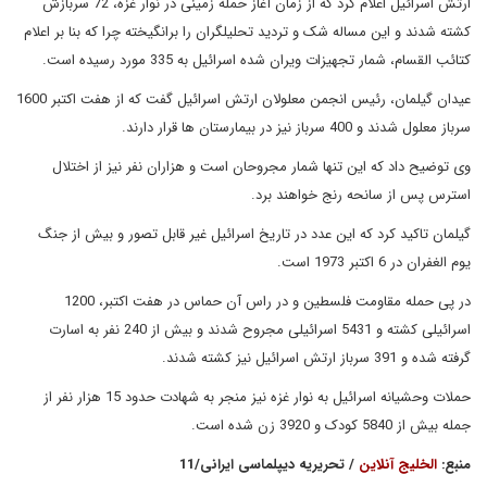
ارتش اسرائیل اعلام کرد که از زمان آغاز حمله زمینی در نوار غزه، 72 سربازش
کشته شدند و این مساله شک و تردید تحلیلگران را برانگیخته چرا که بنا بر اعلام
کتائب القسام، شمار تجهیزات ویران شده اسرائیل به 335 مورد رسیده است.
عیدان گیلمان، رئیس انجمن معلولان ارتش اسرائیل گفت که از هفت اکتبر 1600
سرباز معلول شدند و 400 سرباز نیز در بیمارستان ها قرار دارند.
وی توضیح داد که این تنها شمار مجروحان است و هزاران نفر نیز از اختلال
استرس پس از سانحه رنج خواهند برد.
گیلمان تاکید کرد که این عدد در تاریخ اسرائیل غیر قابل تصور و بیش از جنگ
یوم الغفران در 6 اکتبر 1973 است.
در پی حمله مقاومت فلسطین و در راس آن حماس در هفت اکتبر، 1200
اسرائیلی کشته و 5431 اسرائیلی مجروح شدند و بیش از 240 نفر به اسارت
گرفته شده و 391 سرباز ارتش اسرائیل نیز کشته شدند.
حملات وحشیانه اسرائیل به نوار غزه نیز منجر به شهادت حدود 15 هزار نفر از
جمله بیش از 5840 کودک و 3920 زن شده است.
منبع:
الخلیج آنلاین
/ تحریریه دیپلماسی ایرانی/11