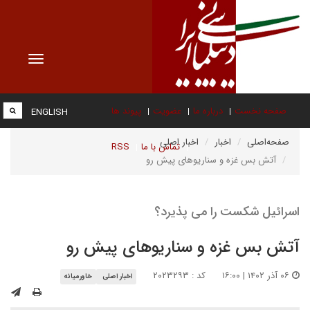
Toggle
vigation
صفحه نخست
درباره ما
عضویت
پیوند ها
ENGLISH
صفحه‌اصلی
اخبار
اخبار اصلی
تماس با ما
RSS
آتش بس غزه و سناریوهای پیش رو
اسرائیل شکست را می پذیرد؟
آتش بس غزه و سناریوهای پیش رو
۰۶ آذر ۱۴۰۲ | ۱۶:۰۰
کد : ۲۰۲۳۲۹۳
اخبار اصلی
خاورمیانه