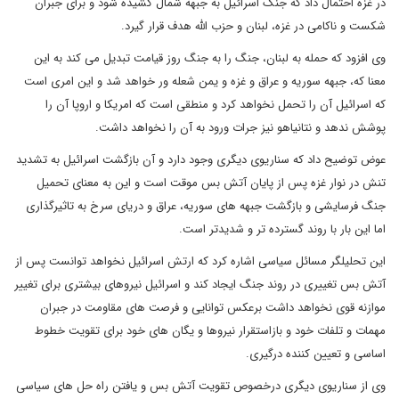
در غزه احتمال داد که جنگ اسرائیل به جبهه شمال کشیده شود و برای جبران
شکست و ناکامی در غزه، لبنان و حزب الله هدف قرار گیرد.
وی افزود که حمله به لبنان، جنگ را به جنگ روز قیامت تبدیل می کند به این
معنا که، جبهه سوریه و عراق و غزه و یمن شعله ور خواهد شد و این امری است
که اسرائیل آن را تحمل نخواهد کرد و منطقی است که امریکا و اروپا آن را
پوشش ندهد و نتانیاهو نیز جرات ورود به آن را نخواهد داشت.
عوض توضیح داد که سناریوی دیگری وجود دارد و آن بازگشت اسرائیل به تشدید
تنش در نوار غزه پس از پایان آتش بس موقت است و این به معنای تحمیل
جنگ فرسایشی و بازگشت جبهه های سوریه، عراق و دریای سرخ به تاثیرگذاری
اما این بار با روند گسترده تر و شدیدتر است.
این تحلیلگر مسائل سیاسی اشاره کرد که ارتش اسرائیل نخواهد توانست پس از
آتش بس تغییری در روند جنگ ایجاد کند و اسرائیل نیروهای بیشتری برای تغییر
موازنه قوی نخواهد داشت برعکس توانایی و فرصت های مقاومت در جبران
مهمات و تلفات خود و بازاستقرار نیروها و یگان های خود برای تقویت خطوط
اساسی و تعیین کننده درگیری.
وی از سناریوی دیگری درخصوص تقویت آتش بس و یافتن راه حل های سیاسی