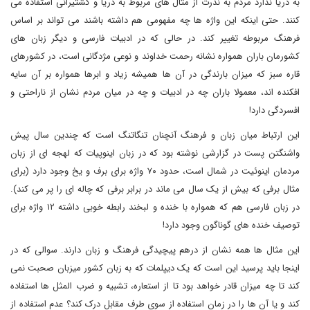
به دریا ندارد مردم به ندرت از مثال های مربوط به دریا و کشتیرانی استفاده می
کنند. حتی اینکه این واژه ها چه مفهومی هم داشته باشند می تواند بر اساس
فرهنگ مربوطه تغییر کند. در حالی که در ادبیات فارسی و دیگر زبان های
کشورمان باران همواره نشانه رحمت خداوند و نوعی مژدگانی است، در کشورهای
قاره سبز که میزان بارندگی در آن ها همیشه زیاد و ابرها همواره بر آن سایه
افکنده اند، معمولا باران چه در ادبیات و چه در میان مردم نشان از ناراحتی و
افسردگی دارد!
این ارتباط میان زبان و فرهنگ آنچنان تنگاتنگ است که چندین سال پیش
واشنگتن پست در گزارشی نوشته بود که در زبان اینوپیات که لهجه ای از زبان
مردمان اینوئیت در شمال است، حدود ۷۰ واژه برای برف و یخ وجود دارد (برای
مثال برفی که بیش از یک سال می ماند در برابر برفی که چاله ای را پر می کند).
در زبان فارسی هم که همواره با خنده و لبخند رابطه خوبی داشته ۱۲ واژه برای
توصیف خنده های گوناگون وجود دارد!
این مثال ها همه نشان از درهم پیچیدگی فرهنگ و زبان دارند. سوالی که در
اینجا باید پرسید این است که یک دیپلمات که به زبان کشور میزبان صحبت نمی
کند تا چه میزان قادر خواهد بود تا از استعاره، تشبیه و ضرب المثل ها استفاده
کند و یا آن ها را در زمان استفاده از سوی طرف مقابل درک کند؟ عدم استفاده از