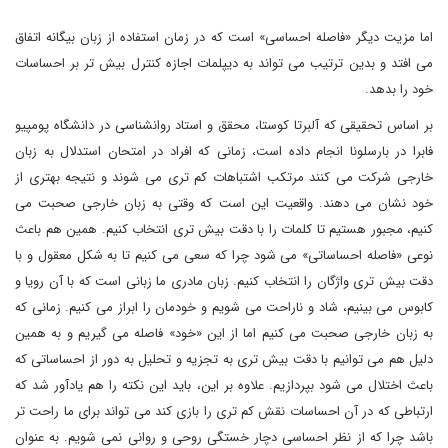
اما مزیت دیگر «فاصله احساسی» است که در زمان استفاده از زبان بیگانه اتفاق
می افتد و بدین ترتیب می تواند به دیپلمات اجازه کنترل بیش تر بر احساسات
خود را بدهد.
بر اساس تحقیقی که آلبرتا کوستا، محقق و استاد روانشناسی در دانشگاه پومپیو
فابرا در بارسلونا انجام داده است، زمانی که افراد در امتحان استدلال به زبان
خارجی شرکت می کنند مرتکب اشتباهات کم تری می شوند و نتیجه بهتری از
خود نشان می دهند. واقعیت این است که وقتی به زبان خارجی صحبت می
کنیم، مجبور هستیم تا کلمات را با دقت بیش تری انتخاب کنیم. همین هم باعث
نوعی «فاصله احساساتی» می شود چرا که سعی می کنیم تا به شکل معقول و با
دقت بیش تری واژگان را انتخاب کنیم. زبان مادری ما زبانی است که با آن رویا و
کابوس می بینیم، شاد و ناراحت می شویم و خودمان را ابراز می کنیم. زمانی که
به زبان خارجی صحبت می کنیم اما از این «خود» فاصله می گیریم و به همین
دلیل هم می توانیم با دقت بیش تری به تجزیه و تحلیل به دور از احساساتی که
باعث اختلال می شود بپردازیم. علاوه بر این، باید این نکته را هم یادآور شد که
ارتباطی که در آن احساسات نقش کم تری را بازی کند می تواند برای ما راحت تر
باشد چرا که از نظر احساسی دچار خستگی روحی و روانی نمی شویم. به عنوان