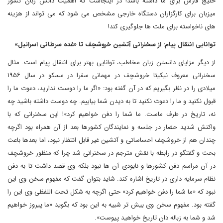
خلیج فارس برای ما داشته باشد! در اینجاست که اهمیت دانش زبان کشور
میزبان برای کارگزاران دستگاه خارجی مشخص می شود که می تواند از هزینه
های ناخواسته برای ملت ها جلوگیری کند!
توانایی انتقال پیام: از سخنرانی آتشین خروشچف تا «غده سرطانی اسرائیل»
از دیگر مزایای دانستن زبان مخاطب، توانایی بهتر برای انتقال پیام است. مثال
سخنرانی معروف نیکیتا خروشچف در مهمانی سفرا در مسکو در سال ۱۹۵۶
میلادی را در نظر بگیریم که در آن گفته بود: «اگر ما را دوست ندارید، دعوت ما را
قبول نکنید و ما را دعوت نکنید تا به دیدن شما بیاییم. چه دوست داشته باشید چه
نه، تاریخ در طرف ماست. ما شما را دفن خواهیم کرد»! این سخنرانی که با
واکنش شدید حضار در جلسه و نمایندگان کشورها بعد از آن همراه بود اگرچه
چندان هم از خروشچف احساساتی و آتشین غیر قابل انتظار نبود، اما بعدها باعث
بحث و گفتگو در رابطه با نقش مترجم در سخنرانی شد چرا که منظور خروشچف
در آن مراسم دفن کشورها و نابودی آن ها نبود بلکه وی قصد داشت تا به دفن
نظام سرمایه داری در تاریخ اشاره کند. شاید بتوان گفت که مفهوم سخن وی این
نبود که «ما شما را دفن خواهیم کرد» حتی اگرچه به شکل تحت اللفظی وی این را
گفته بود. مفهوم سخن وی بیش تر شبیه به این بود که بگوید «ما پیروز خواهیم
شد و شما به زباله دان تاریخ خواهید پیوست».