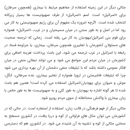
مثالی دیگر در این زمینه استفاده از مفاهیم مرتبط با بیماری (همچون سرطان)
برای «اسرائیل» است. اسم «اسرائیل» از طرف صهیونیست ها بسیار زیرکانه
انتخاب شده است. اگرچه امروزه یک مفهوم آن برای رژیم صهیونیستی به کار می
رود اما در اصل و به طور سنتی در میان مسیحیان و در غرب، «اسرائیل» همواره
برای قوم بنی اسرائیل/یهودیان به کار می رفته است. زمانی که ترجمه صحبت
های مسئولان کشورمان با تعابیری همچون سرطان، بیماری، یا جرثومه فساد در
رابطه با اسرائیل در غرب ترجمه می شود، این باعث پرداخت هزینه اضافی برای
کشورمان در میان مردم این جوامع می شود و می تواند تبعاتی منفی در میان
افکار عمومی داشته باشد که با تبلیغات منفی دشمنان از آن بهره برداری می شود
چرا که تبلیغات فاشیستی در اروپا همواره از تعابیر بیماری، غده سرطانی، انگل،
موش و حیوان برای یهودیان/اسرائیل استفاده می کرده است! همین هم باعث
شده تا هر گونه اشاره به یهودیان به طور کلی و به صهیونیست ها به طور خاص با
زبان بیماری با واکنش محتاطانه از سوی مردم روبرو شود.
مثالی دیگر از فهم فرهنگی در قالب زبان، استفاده از استعاره است. در حالی که در
کشورمان می توان مثال های فراوانی از کوه و دریا یافت، در کشوری مسطح به
سختی مثالی از کوه و تشبیه به آن شنیده می شود. در کشوری هم که دسترسی