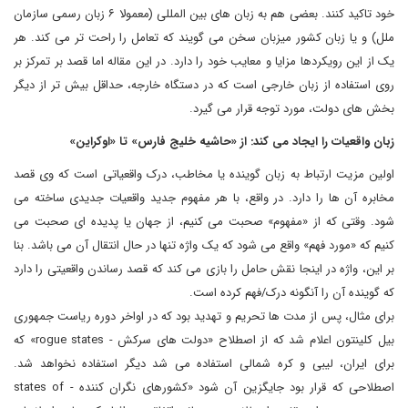
خود تاکید کنند. بعضی هم به زبان های بین المللی (معمولا ۶ زبان رسمی سازمان
ملل) و یا زبان کشور میزبان سخن می گویند که تعامل را راحت تر می کند. هر
یک از این رویکردها مزایا و معایب خود را دارد. در این مقاله اما قصد بر تمرکز بر
روی استفاده از زبان خارجی است که در دستگاه خارجه، حداقل بیش تر از دیگر
بخش های دولت، مورد توجه قرار می گیرد.
زبان واقعیات را ایجاد می کند: از «حاشیه خلیج فارس» تا «اوکراین»
اولین مزیت ارتباط به زبان گوینده یا مخاطب، درک واقعیاتی است که وی قصد
مخابره آن ها را دارد. در واقع، با هر مفهوم جدید واقعیات جدیدی ساخته می
شود. وقتی که از «مفهوم» صحبت می کنیم، از جهان یا پدیده ای صحبت می
کنیم که «مورد فهم» واقع می شود که یک واژه تنها در حال انتقال آن می باشد. بنا
بر این، واژه در اینجا نقش حامل را بازی می کند که قصد رساندن واقعیتی را دارد
که گوینده آن را آنگونه درک/فهم کرده است.
برای مثال، پس از مدت ها تحریم و تهدید بود که در اواخر دوره ریاست جمهوری
بیل کلینتون اعلام شد که از اصطلاح «دولت های سرکش - rogue states» که
برای ایران، لیبی و کره شمالی استفاده می شد دیگر استفاده نخواهد شد.
اصطلاحی که قرار بود جایگزین آن شود «کشورهای نگران کننده - states of