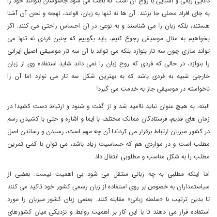
دانایی زبانی و آشنایی با روح آن است که باعث می شود جاسوسان بتوانند خود را
به جای افراد محلی جا بزنند. آن ها نه تنها به زبان، قواعد، لهجه و لحن آن آشنا
هستند، بلکه زبان را می شناسند و به نوعی در آن احساس راحتی می کنند. اگر
بخواهیم به مثال موسیقی رجوع کنیم، باید بگوییم که چنین فردی نه تنها می
تواند سازی چون سه تار بنوازد بلکه می تواند با آن سه تار موسیقی اصیل ایرانی
را بنوازد، در حالی که فردی که روح زبان را نمی داند شاید استفاده وی از زبان
خارجی شبیه به فردی باشد که به بهترین شکل سه تار می نوازد اما آن را
ناخواسته در موسیقی جاز به خدمت می گیرد!
البته، به هیچ عنوان نباید ناامید شد و از گفت و شنود و ارتباط دست کشید! در
زمان های قدیم، فرستادگان ممالک مختلف با ایما و اشاره و حتی با کشیدن رسم
در کشور میزبان ارتباط برقرار می کردند! آن چه مهم است، رسیدن و رساندن اصل
مطلب است و در مواردی هم که حساسیت زیاد باشد، می توان با کمی تمرین
مطلب را به شکل مناسب و مطلوبی انتقال داد.
اما اینکه مطلبی به چه زبانی منتقل می شود بی اهمیت نیست. بعضی از
سیاستمداران به خصوص بر روی استفاده از زبان رسمی کشور خود تاکید می کنند
تا بدین ترتیب با «سلطه زبانی» مقابله کنند. بعضی زبان کشور میزبان را مورد
استفاده قرار می دهند تا با این کار بر اهمیت روابط و نزدیکی میان کشورهای