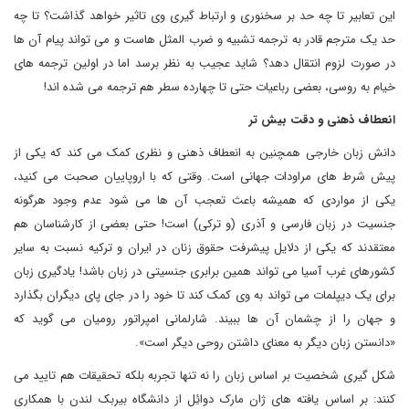
این تعابیر تا چه حد بر سخنوری و ارتباط گیری وی تاثیر خواهد گذاشت؟ تا چه
حد یک مترجم قادر به ترجمه تشبیه و ضرب المثل هاست و می تواند پیام آن ها
در صورت لزوم انتقال دهد؟ شاید عجیب به نظر برسد اما در اولین ترجمه های
خیام به روسی، بعضی رباعیات حتی تا چهارده سطر هم ترجمه می شده اند!
انعطاف ذهنی و دقت بیش تر
دانش زبان خارجی همچنین به انعطاف ذهنی و نظری کمک می کند که یکی از
پیش شرط های مراودات جهانی است. وقتی که با اروپاییان صحبت می کنید،
یکی از مواردی که همیشه باعث تعجب آن ها می شود عدم وجود هرگونه
جنسیت در زبان فارسی و آذری (و ترکی) است! حتی بعضی از کارشناسان هم
معتقدند که یکی از دلایل پیشرفت حقوق زنان در ایران و ترکیه نسبت به سایر
کشورهای غرب آسیا می تواند همین برابری جنسیتی در زبان باشد! یادگیری زبان
برای یک دیپلمات می تواند به وی کمک کند تا خود را در جای پای دیگران بگذارد
و جهان را از چشمان آن ها ببیند. شارلمانی امپراتور رومیان می گوید که
«دانستن زبان دیگر به معنای داشتن روحی دیگر است».
شکل گیری شخصیت بر اساس زبان را نه تنها تجربه بلکه تحقیقات هم تایید می
کنند: بر اساس یافته های ژان مارک دوائِل از دانشگاه بیربک لندن با همکاری