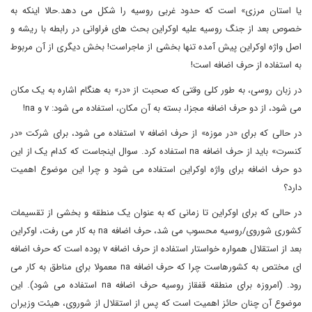
یا استان مرزی» است که حدود غربی روسیه را شکل می دهد.حالا اینکه به
خصوص بعد از جنگ روسیه علیه اوکراین بحث های فراوانی در رابطه با ریشه و
اصل واژه اوکراین پیش آمده تنها بخشی از ماجراست! بخش دیگری از آن مربوط
به استفاده از حرف اضافه است!
در زبان روسی، به طور کلی وقتی که صحبت از «در» به هنگام اشاره به یک مکان
می شود، از دو حرف اضافه مجزا، بسته به آن مکان، استفاده می شود: v و na!
در حالی که برای «در موزه» از حرف اضافه v استفاده می شود، برای شرکت «در
کنسرت» باید از حرف اضافه na استفاده کرد. سوال اینجاست که کدام یک از این
دو حرف اضافه برای واژه اوکراین استفاده می شود و چرا این موضوع اهمیت
دارد؟
در حالی که برای اوکراین تا زمانی که به عنوان یک منطقه و بخشی از تقسیمات
کشوری شوروی/روسیه محسوب می شد، حرف اضافه na به کار می رفت، اوکراین
بعد از استقلال همواره خواستار استفاده از حرف اضافه v بوده است که حرف اضافه
ای مختص به کشورهاست چرا که حرف اضافه na معمولا برای مناطق به کار می
رود. (امروزه برای منطقه قفقاز روسیه حرف اضافه na استفاده می شود). این
موضوع آن چنان حائز اهمیت است که پس از استقلال از شوروی، هیئت وزیران