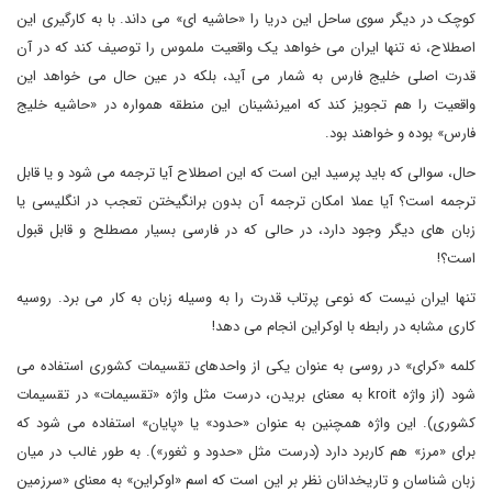
کوچک در دیگر سوی ساحل این دریا را «حاشیه ای» می داند. با به کارگیری این
اصطلاح، نه تنها ایران می خواهد یک واقعیت ملموس را توصیف کند که در آن
قدرت اصلی خلیج فارس به شمار می آید، بلکه در عین حال می خواهد این
واقعیت را هم تجویز کند که امیرنشینان این منطقه همواره در «حاشیه خلیج
فارس» بوده و خواهند بود.
حال، سوالی که باید پرسید این است که این اصطلاح آیا ترجمه می شود و یا قابل
ترجمه است؟ آیا عملا امکان ترجمه آن بدون برانگیختن تعجب در انگلیسی یا
زبان های دیگر وجود دارد، در حالی که در فارسی بسیار مصطلح و قابل قبول
است؟!
تنها ایران نیست که نوعی پرتاب قدرت را به وسیله زبان به کار می برد. روسیه
کاری مشابه در رابطه با اوکراین انجام می دهد!
کلمه «کرای» در روسی به عنوان یکی از واحدهای تقسیمات کشوری استفاده می
شود (از واژه kroit به معنای بریدن، درست مثل واژه «تقسیمات» در تقسیمات
کشوری). این واژه همچنین به عنوان «حدود» یا «پایان» استفاده می شود که
برای «مرز» هم کاربرد دارد (درست مثل «حدود و ثغور»). به طور غالب در میان
زبان شناسان و تاریخدانان نظر بر این است که اسم «اوکراین» به معنای «سرزمین