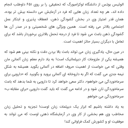
الوئیس بوتِس از دانشگاه لوکزامبورگ که تحقیقی را بر روی ۶۵۱ داوطلب انجام
داده اند، هر چه تعداد زبان هایی که فرد در آزمایش می دانسته بیش تر بوده،
همان قدر امتیاز وی در بخش گشودگی ذهن، انعطاف پذیری و ابتکار عمل
اجتماعی بالاتر می رفته است. همین ویژگی های شخصیتی و در صدر آن ها
گشودگی ذهن باعث می شود تا فرد از درجه تحمل بالاتری برخوردار باشد که برای
تعامل با دیگران بسیار حائز اهمیت است.
در عین حال، یادگیری زبان می تواند باعث بالا بردن دقت و نکته بینی هم شود که
همیشه یکی از ملزومات کار دیپلماتیک است! به یاد دارم معلم زبان آلمانی مان
وقتی که می خواست از اهمیت حروف اضافه در آلمانی بگوید همیشه به شکل
نیمه جدی می گفت که اگر به داروخانه ای آلمانی بروید و بگویید که «دارویی برای
سرماخوردگی می خواهم»، دکتر سعی خواهد کرد تا دارویی به شما بدهد که باعث
سرماخوردگی تان شود و در ادامه می گفت که باید گفت دارویی «برای مقابله ب»
سرماخوردگی می خواهم.
به یاد داشته باشیم که ابزار یک دیپلمات زبان اوست! تجزیه و تحلیل زبان
مخاطب وی هم بخشی از کار وی در آزمایشگاه ذهنی اوست که می تواند به
موفقیت او و کشورش کمک فراوانی کند!