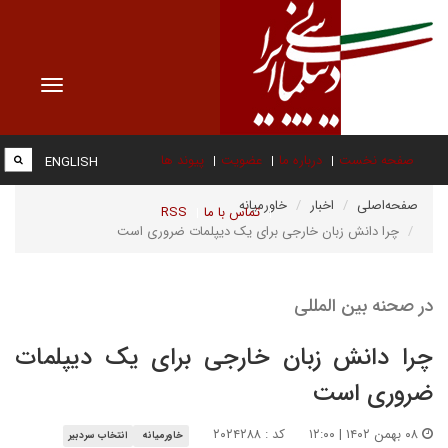
Toggle
vigation
صفحه نخست
درباره ما
عضویت
پیوند ها
ENGLISH
صفحه‌اصلی
اخبار
خاورمیانه
تماس با ما
RSS
چرا دانش زبان خارجی برای یک دیپلمات ضروری است
در صحنه بین المللی
چرا دانش زبان خارجی برای یک دیپلمات
ضروری است
۰۸ بهمن ۱۴۰۲ | ۱۲:۰۰
کد : ۲۰۲۴۲۸۸
خاورمیانه
انتخاب سردبیر