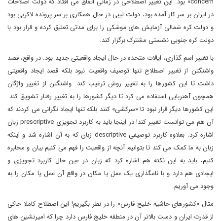
concern» بود. این تغییر اصطلاحی در زمانی اتفاق می افتاد که دولت اصلاحات
در ایران بر سر کار آمده بود، دولت لیبی در حال همکاری بر سر پرونده لاکربی بود
و دولت کره شمالی آزمایش های موشکی را برای مدتی تعلیق کرده و قرار بود با
دولت کره جنوبی نشستی مشترک برگزار کند.
با تغییر اسم گذاری، ایالات متحده در حال ایجاد واقعیتی جدید بود. در واقع، قصد
واشنگتن از تغییر اصطلاح تنها توصیف واقعیت نبود بلکه قصد ایجاد واقعیتی
داشت تا این کشورها را به تغییر روش ترغیب کند. واشنگتن از تغییر واژگان
همچون آهنربایی استفاده می کرد تا دیگر کشورها را به تغییر رفتار تشویق کند.
این کشورها دیگر قرار نبود تا «سرکشی» کنند بلکه تنها ایجاد نگرانی می کردند که
آن هم می توانست تغییر کند! در اینجا باید به کاربرد تجویزی prescriptive زبان
اشاره کرد. بعلاوه کاربرد توصیفی descriptive زبان که به آن اشاره شد و اینکه
زبان به ما کمک می کند تا بتوانیم آنچه از واقعیت را فهم می کنیم بیان و مخابره
کنیم، باید به این نکته هم اشاره کرد که زبان در عین حال کاربرد تجویزی و
ایجادی هم دارد و با نامگذاری یک عمل یا مکان در واقع آن عمل یا مکان را به
وجود می آوریم.
مثال «کشورهای حاشیه خلیج فارس» را در نظر بگیریم! این اصطلاح کاملا حاکی
از قدرت ایران و دست بالاتر آن در منطقه خلیج فارس دارد چرا که امیرنشین های