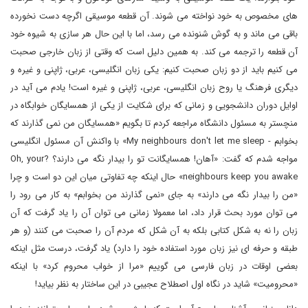
های مخصوص به خود نواخته می شوند. آن قطعه موسیقی اگرچه دست نخورده
باقی می ماند و به گوش شنونده می رسد، اما با این حال هر سازی به شیوه خود
آن قطعه را ترجمه می کند. به همین دلیل است که وقتی از زبان خارجی صحبت
می کنیم باید از دو زبان صحبت کنیم: یکی زبان انگلیسی، عربی، ژاپنی و غیره و
دیگری فرهنگ یا روح زبان انگلیسی، عربی، ژاپنی و غیره است! یادم می آید در
اوایل دوران دانشجویی و زمانی که برای شکایت از یکی از همسایگان خوابگاه در
منچستر به مسئول دانشگاه مراجعه کردم تا بگویم «همسایگان من نمی گذارند که
بخوابم - My neighbours don't let me sleep» با واکنش آن مسئول انگلیسی
مواجه شدم که گفت: «آهان! همسایگانت تو را بیدار نگه می دارند؟ ?Oh, your
neighbours keep you awake» حال اینکه چه تفاوتی میان این دو است و چرا
«من را بیدار نگه می دارند» به جای «نمی گذارند من بخوابم» به کار می رود را
می توان مورد بحث قرار داد، اما معمولا زمانی می توان آن را یاد گرفت که آن
زبان را نه به شکل کتابی بلکه به آن شکل که مردم آن را صحبت می کنند (و هر
طبقه و حرفه ای نیز زبان مورد استفاده خود را دارد) یاد گرفت، درست مثل اینکه
بعضی اوقات در زبان فارسی می گوییم «مرا از خواب محروم کرد» با اینکه
«محرومیت» شاید در نگاه اول اصطلاح عجیبی در این ساختار به نظر بیاید!