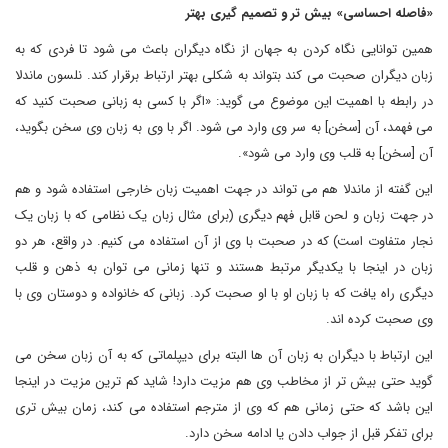
«فاصله احساسی» بیش تر و تصمیم گیری بهتر
همین توانایی نگاه کردن به جهان از نگاه دیگران باعث می شود تا فردی که به
زبان دیگران صحبت می کند بتواند به شکلی بهتر ارتباط برقرار کند. نلسون ماندلا
در رابطه با اهمیت این موضوع می گوید: «اگر با کسی به زبانی صحبت کنید که
می فهمد، آن [سخن] به سر وی وارد می شود. اگر با وی به زبان وی سخن بگوید،
آن [سخن] به قلب وی وارد می شود».
این گفته از ماندلا هم می تواند در جهت اهمیت زبان خارجی استفاده شود و هم
در جهت زبان و لحن قابل فهم دیگری (برای مثال زبان یک نظامی که با زبان یک
نجار متفاوت است) که در صحبت با وی از آن استفاده می کنیم. در واقع، هر دو
زبان در اینجا با یکدیگر مرتبط هستند و تنها زمانی می توان به ذهن و قلب
دیگری راه یافت که با زبان او با او صحبت کرد. زبانی که خانواده و دوستان وی با
وی صحبت کرده اند.
این ارتباط با دیگران به زبان آن ها البته برای دیپلماتی که به آن زبان سخن می
گوید حتی بیش تر از مخاطب وی هم مزیت دارد! شاید کم ترین مزیت در اینجا
این باشد که حتی زمانی هم که وی از مترجم استفاده می کند، زمان بیش تری
برای تفکر قبل از جواب دادن یا ادامه سخن دارد.