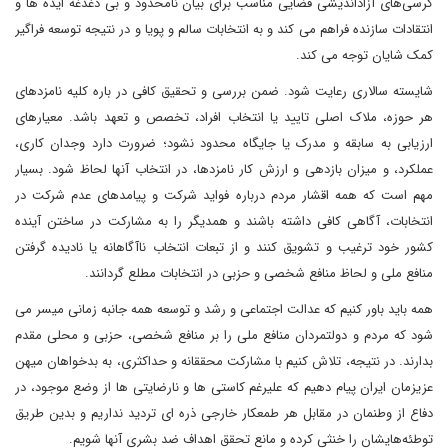
کرسی‌های آزاداندیشی فضایی مناسب برای بیان نامحدود و بی دغدغه ایده ها و
انتقادات سازنده فراهم می کند و به انتخابات سالم و پویا و در نتیجه توسعه فراگیر
کمک شایان توجه می کند.
شایسته سالاری رعایت شود. ضمن بررسی و تحقیق کافی در باره کلیه نامزدهای
هر حوزه، ملاک اصلی تایید یا انتخاب افراد، تخصص و تعهد باشد. معیارهای
ارزیابی به سابقه و مدرک یا جایگاه محدود نشود؛ ضرورت دارد وجدان کاری،
عملکرد، و میزان بازدهی و ارزش کار نامزدها، در انتخاب آنها لحاظ شود. بسیار
مهم است که همه اقشار مردم درباره فواید شرکت و پیامدهای عدم شرکت در
انتخابات، آگاهی کافی داشته باشند و همدیگر را به مشارکت در ساختن آینده
کشور خود ترغیب و تشویق کنند و از تبعات انتخاب ناآگاهانه یا نادیده گرفتن
منافع ملی و لحاظ منافع شخصی و حزبی در انتخابات مطلع گردانند.
همه باید باور کنیم که عدالت اجتماعی و رشد و توسعه همه جانبه زمانی میسر می
شود که مردم و دولتمردان منافع ملی را بر منافع شخصی، حزبی و محلی مقدم
بدارند. در نتیجه، تلاش کنیم با مشارکت محققانه و حداکثری، به بدخواهان میهن
عزیزمان ایران پیام دهیم که علیرغم کاستی ها و نارضایتی ها‌ از وضع موجود، در
دفاع از وطنمان در مقابل هر طمعکار خارجی ذره ای تردید نداریم و بدین طریق
توطئه‌هایشان را خنثی کرده و مانع تحقق اهداف ضد بشری آنها شویم.