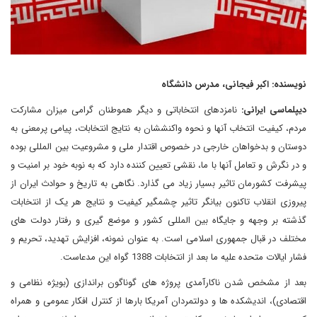
نویسنده: اکبر فیجانی، مدرس دانشگاه
دیپلماسی ایرانی:
نامزدهای انتخاباتی و دیگر هموطنان گرامی میزان مشارکت
مردم، کیفیت انتخاب آنها و نحوه واکنششان به نتایج انتخابات، پیامی پرمعنی به
دوستان و بدخواهان خارجی در خصوص اقتدار ملی و مشروعیت بین المللی بوده
و در نگرش و تعامل آنها با ما، نقشی تعیین کننده دارد که به نوبه خود بر امنیت و
پیشرفت کشورمان تاثیر بسیار زیاد می گذارد. نگاهی به تاریخ و حوادث ایران از
پیروزی انقلاب تاکنون بیانگر تاثیر چشمگیر کیفیت و نتایج هر یک از انتخابات
گذشته بر وجهه و جایگاه بین المللی کشور و موضع گیری و رفتار دولت های
مختلف در قبال جمهوری اسلامی است. به عنوان نمونه، افزایش تهدید، تحریم و
فشار ایالات متحده علیه ما بعد از انتخابات 1388 گواه این مدعاست.
بعد از مشخص شدن ناکارآمدی پروژه های گوناگون براندازی (بویژه نظامی و
اقتصادی)، اندیشکده ها و دولتمردان آمریکا بارها از کنترل افکار عمومی و همراه