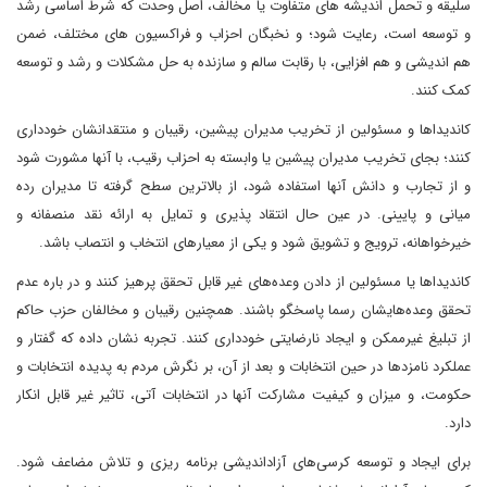
سلیقه و تحمل اندیشه های متفاوت یا مخالف، اصل وحدت که شرط اساسی رشد
و توسعه است، رعایت شود؛ و نخبگان احزاب و فراکسیون های مختلف، ضمن
هم اندیشی و هم افزایی، با رقابت سالم و سازنده به حل مشکلات و رشد و توسعه
کمک کنند.
کاندیداها و مسئولین از تخریب مدیران پیشین، رقیبان و منتقدانشان خودداری
کنند؛ بجای تخریب مدیران پیشین یا وابسته به احزاب رقیب، با آنها مشورت شود
و از تجارب و دانش آنها استفاده شود، از بالاترین سطح گرفته تا مدیران رده
میانی و پایینی. در عین حال انتقاد پذیری و تمایل به ارائه نقد منصفانه و
خیرخواهانه، ترویج و تشویق شود و یکی از معیارهای انتخاب و انتصاب باشد.
کاندیداها یا مسئولین از دادن وعده‌های غیر قابل تحقق پرهیز کنند و در باره عدم
تحقق وعده‌هایشان رسما پاسخگو باشند. همچنین رقیبان و مخالفان حزب حاکم
از تبلیغ غیرممکن و ایجاد نارضایتی خودداری کنند. تجربه نشان داده که گفتار و
عملکرد نامزدها در حین انتخابات و بعد از آن، بر نگرش مردم به پدیده انتخابات و
حکومت، و میزان و کیفیت مشارکت آنها در انتخابات آتی، تاثیر غیر قابل انکار
دارد.
برای ایجاد و توسعه کرسی‌های آزاداندیشی برنامه ریزی و تلاش مضاعف شود.