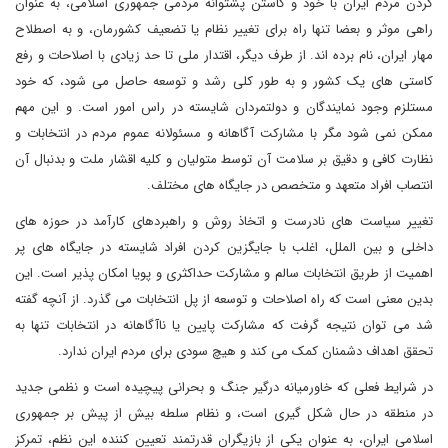
کردن مردم ایران با خود و کاستن پشتوانه مردمی جمهوری اسلامی، به عنوان
راهی موثر و بعضا تنها راه برای تغییر نظام یا تضعیف کشورمان، و به اصطلاح
مهار ایران، نام برده اند. از طرف دیگر، اقتدار ملی تا حد زیادی با اصلاحات و رفع
کاستی های یک کشور و به طور کلی رشد و توسعه حاصل می شود، که خود
مستلزم وجود نمایندگان و دولتمردان شایسته در راس امور است. و این مهم
ممکن نمی شود مگر با مشارکت آگاهانه و مسئولانه عموم مردم در انتخابات و
نظارت کافی و دقیق بر سلامت آن توسط متولیان و کلیه اقشار ملت و بدنبال آن
انتصاب افراد متعهد و متخصص در جایگاه های مختلف.
تغییر سیاست های نادرست و اتخاذ روش و راهبردهای کارآمد در حوزه های
داخلی و بین الملل، اغلب با جایگزین کردن افراد شایسته در جایگاه های پر
اهمیت از طریق انتخابات سالم و مشارکت حداکثری و پویا امکان پذیر است. این
بدین معنی است که راه اصلاحات و توسعه از پل انتخابات می گذرد. از آنچه گفته
شد می توان نتیجه گرفت که مشارکت پایین یا ناآگاهانه در انتخابات تنها به
تحقق اهداف دشمنان کمک می کند و هیچ سودی برای مردم ایران ندارد.
در شرایط فعلی که خاورمیانه درگیر جنگ و بحرانی پیچیده است و نظمی جدید
در منطقه در حال شکل گیری است، و نظام سلطه بیش از پیش بر جمهوری
اسلامی ایران، به عنوان یکی از بازیگران قدرتمند تعیین کننده این نظم، تمرکز