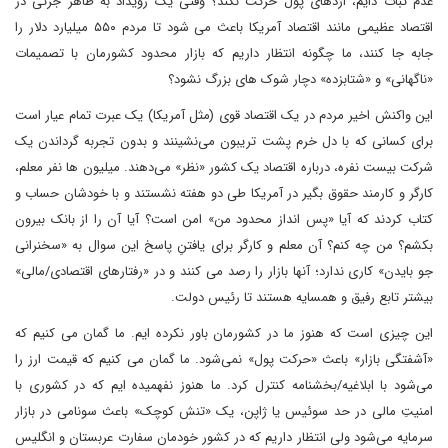
عدم ثبات دایم، اژدهای پول حرکت نکند؟ وقتی یک رویداد به ظاهر جزئی در
اقتصاد عظیمی مانند اقتصاد آمریکا باعث می شود تا مردم ۵۵۰ میلیارد دلار را
جابه جا کنند، ما چگونه انتظار داریم که بازار محدود کشورمان با تصمیمات
«ناگهانی» و «شتابزده» دچار شوک های بزرگ نشود؟
این واکنش اخیر مردم در یک اقتصاد قوی (مثل‌ آمریکا) یک عبرت تمام عیار است
برای کسانی که با دل خرم پشت تریبون می‌نشینند و بدون تجربه گرداندن یک
شرکت بیست نفره، درباره اقتصاد یک کشور «نظر» می‌دهند. میلیون ها نفر معلم،
کارگر و کارمند حقوق بگیر در آمریکا طی دو هفته نشستند و با خودشان حساب و
کتاب کردند که آیا «پس انداز محدود من» امن است؟ آیا آن را از بانک بیرون
بکشم؟ من چه کنم؟ آن معلم و کارگر برای یافتنِ پاسخ این سوال به «سخنرانی
جو بایدن» کاری ندارد؛ آنها بازار را رصد می کنند و در «رفتارهای اقتصادی/مالی»
بیشتر تابع رفیق و همسایه هستند تا رئیس دولت.
این چیزی است که هنوز ما در کشورمان باور نکرده ایم. ما گمان می کنیم که
«آشفتگی بازار» باعث «حرکت پول» نمی‌شود. ما گمان می کنیم که قیمت ارز را
می‌شود با ابلاغیه/بخشنامه کنترل کرد. ما هنوز نفهمیده ایم که در کشوری با
امنیتِ مالی در حد سوئیس یا ژاپن، یک «تنش کوچک» باعث سونامی در بازار
سرمایه می‌شود ولی انتظار داریم که در کشور خودمان سفارت عربستان و انگلیس