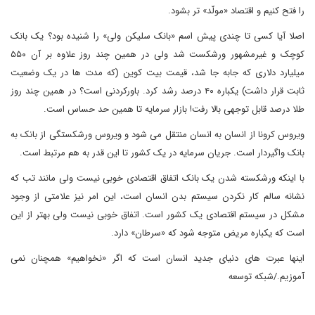
را فتح کنیم و اقتصاد «مولّد» تر بشود.
اصلا آیا کسی تا چندی پیش اسم «بانک سلیکن ولی» را شنیده بود؟ یک بانک
کوچک و غیرمشهور ورشکست شد ولی در همین چند روز علاوه بر آن ۵۵۰
میلیارد دلاری که جابه جا شد، قیمت بیت کوین (که مدت ها در یک وضعیت
ثابت قرار داشت) یکباره ۴۰ درصد رشد کرد. باورکردنی است؟ در همین چند روز
طلا درصد قابل توجهی بالا رفت! بازار سرمایه تا همین حد حساس است.
ویروس کرونا از انسان به انسان منتقل می شود و ویروس ورشکستگی از بانک به
بانک واگیردار است. جریان سرمایه در یک کشور تا این قدر به هم مرتبط است.
با اینکه ورشکسته شدن یک بانک اتفاق اقتصادی خوبی نیست ولی مانند تب که
نشانه سالم کار نکردن سیستم بدن انسان است، این امر نیز علامتی از وجود
مشکل در سیستم اقتصادی یک کشور است. اتفاق خوبی نیست ولی بهتر از این
است که یکباره مریض متوجه شود که «سرطان» دارد.
اینها عبرت های دنیای جدید انسان است که اگر «نخواهیم» همچنان نمی
آموزیم./شبکه توسعه