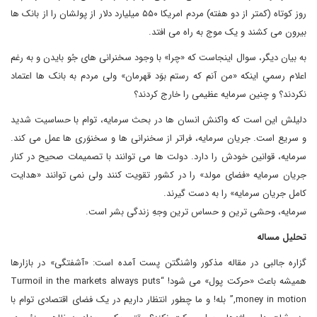
روز کوتاه (کمتر از دو هفته) مردم امریکا ۵۵۰ میلیارد دلار از پولشان را از بانک ها
بیرون می کشند و یک موج به راه می افتد.
به بیان دیگر، سوال اینجاست که «چرا» با وجود سخنرانی های جُو بایدن و به رغم
اعلام رسمیِ اینکه «من آنم که رستم بوَد قهرمان» ولی مردم به بانک ها اعتماد
نکردند؟ و چنین سرمایه عظیمی را خارج کردند؟
دلیلش این است که واکنش انسان ها در بحث سرمایه، توام با حساسیت شدید
و ‌‌سریع است. جریان سرمایه، فراتر از سخنرانی ها و سخنوَری ها عمل می کند.
سرمایه، قوانین خودش را دارد. دولت ها می توانند با تصمیمات صحیح در کنار
جریان سرمایه «فضای مولد» را در کشور تقویت کنند ولی نمی توانند «هدایت
کامل جریان سرمایه» را به دست گیرند.
سرمایه، وحشی ترین و حساس ترین وجهِ زندگی بشر است.
تحلیل مساله
گزاره جالبی در مقاله مذکور واشنگتن پست آمده است: «آشفتگی» در بازارها
همیشه باعث «حرکت پول» می شود! “Turmoil in the markets always puts
money in motion,” بله! و ما چطور انتظار داریم در یک فضای اقتصادی توام با