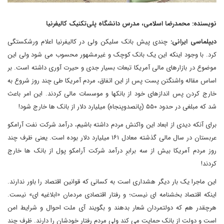
نویسنده: محمدرضا اسلامی، مدرس دانشگاه پلی‌تکنیک کالیفرنیا
دیپلماسی ایرانی:
چندی پیش بانک سلیکن ولی در کالیفرنیا اعلام ورشکستگی
کرد. با وجود اینکه این یک بانک کوچک و غیرمشهور محسوب می شود ولی این
موضوع در بازارهای مالی آمریکا تبعات بسیار جدی و حیرت آوری داشته است. بر
اساس مقاله واشنگتن پست پس از این اتفاق، مردم آمریکا طی چند روز شروع به
خارج کردن پس اندازهای خود از بانکها و موسسات مالی کردند. این امر باعث
شد که مبلغی در حدود ۵۵۰ (پانصدوپنجاه) میلیارد دلار از بانک ها خارج شود!
برای آنکه دیدی از ابعاد این واکنش مردم داشته باشیم، درآمد شرکت نفت آرامکو
عربستان در سال مالی گذشته معادل ۱۶۱ میلیارد دلار بوده است. یعنی ظرف چند
روز مردم آمریکا بیش از سه برابرِ درآمد شرکت آرامکو پول از بانک ها خارج
کردند!
این ماجرا یک بار دیگر هشداری است به کسانی که قوانین اقتصاد را باور ندارند.
اینکه اقتصاد بخشنامه ای نیست؛ و رفتار اقتصادی مردمان «ابلاغیه ای» نیست.
هرچقدر هم که دولتمردان شعار بدهند و بگویند آی ملت احوال و شرایط امن
است و دولت از بانک حمایت می کند ولی مردم رفتار خودشان را دارند. ظرف چند