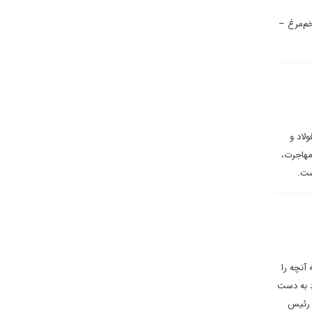
خم‌مرغ –
لاد و
مهاجرت،
ست.
آنچه را
د به دست
، رئیس