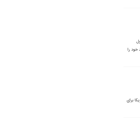
ول
 خود را
کا برای