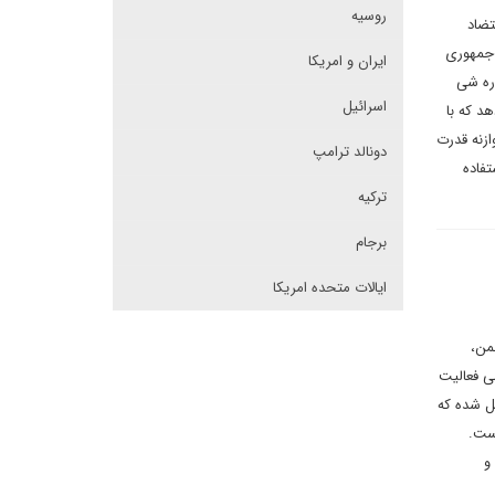
روسیه
تضاد
‌جمهوری
ایران و امریکا
ره شی
اسرائیل
د که با
زنه قدرت
دونالد ترامپ
انگلیسی و ۲۳ منبع فارسی استفاده
ترکیه
برجام
ایالات متحده امریکا
من،
ی فعالیت
یل شده که
است.
و