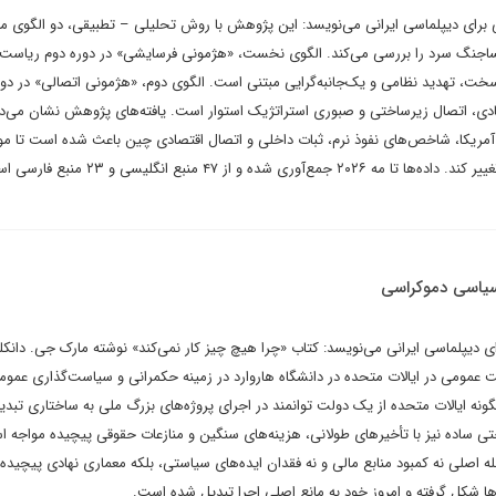
برای دیپلماسی ایرانی می‌نویسد: این پژوهش با روش تحلیلی – تطبیقی، دو الگوی م
 پساجنگ سرد را بررسی می‌کند. الگوی نخست، «هژمونی فرسایشی» در دوره دوم ریاست
خت، تهدید نظامی و یک‌جانبه‌گرایی مبتنی است. الگوی دوم، «هژمونی اتصالی» در دو
دی، اتصال زیرساختی و صبوری استراتژیک استوار است. یافته‌های پژوهش نشان می‌ده
مریکا، شاخص‌های نفوذ نرم، ثبات داخلی و اتصال اقتصادی چین باعث شده است تا موا
در آسیا – پاسفیک به نفع پکن تغییر کند. داده‌ها تا مه ۲۰۲۶ جمع‌آوری شده و از ۴۷ منبع 
 سیاسی دموکراسی
ی دیپلماسی ایرانی می‌نویسد: کتاب «چرا هیچ چیز کار نمی‌کند» نوشته مارک جی. دانکل
 عمومی در ایالات متحده در دانشگاه هاروارد در زمینه حکمرانی و سیاست‌گذاری عموم
ونه ایالات متحده از یک دولت توانمند در اجرای پروژه‌های بزرگ ملی به ساختاری تبد
تی ساده نیز با تأخیرهای طولانی، هزینه‌های سنگین و منازعات حقوقی پیچیده مواجه 
ه اصلی نه کمبود منابع مالی و نه فقدان ایده‌های سیاستی، بلکه معماری نهادی پیچیده 
ها شکل گرفته و امروز خود به مانع اصلی اجرا تبدیل شده است.