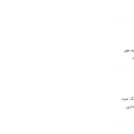
به طور
.
نگ سرد،
دازی