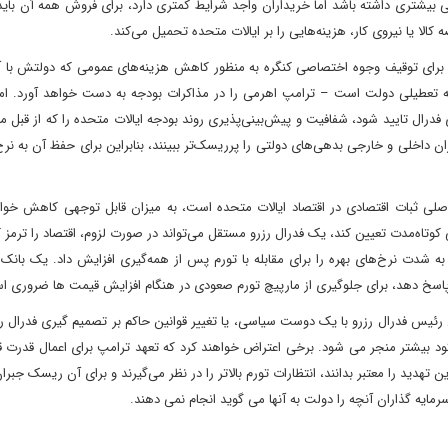
بیشتری داشته باشد اما خریداران واجد شرایط کمتری دارد، برای فروش همه آن باید
کالا یا نیروی کار، هزینه‌هایی را بر ایالات متحده تحمیل می‌کند.
یی برای توقیف وجوه اختصاصی کنگره به منظور کاهش هزینه‌های عمومی که دولتش با 
به تعطیلی دولت است – ترامپ اهرمی را در مذاکرات بودجه به دست خواهد آورد. اما
فدرال تایید شود، شفافیت و پیش‌بینی‌پذیری روند بودجه ایالات متحده را که از قبل مت
ان داخلی و خارجی بدهی‌های دولتی را پرریسک‌تر ببینند، بنابراین برای حفظ آن به نرخ
صلی ثبات اقتصادی در اقتصاد ایالات متحده است، به میزان قابل توجهی کاهش خواهد
کوتاه‌مدت تعیین کند، یک فدرال رزرو مستقل می‌تواند در صورت لزوم، اقتصاد را ترمز 
یت انجام داد، زمانی که به شدت نرخ‌های بهره را برای مقابله با تورم پس از همه‌گیری افزایش داد. یک با
 پاسخ دهد، برای جلوگیری از مارپیچ تورم صعودی در هنگام افزایش قیمت ها ضروری ا
 رئیس فدرال رزرو با یک دوست سیاسی، یا تغییر قوانین حاکم بر تصمیم گیری فدرال رز
کود بیشتر منجر می شود. برخی اعتراض خواهند کرد که تعهد ترامپ برای اعمال قدرت 
هدید را معتبر بدانند، انتظارات تورم بالاتر را در نظر می‌گیرند و برای آن ریسک جبران
مایه گذاران آنچه را دولت به آنها می گوید انجام نمی دهند.