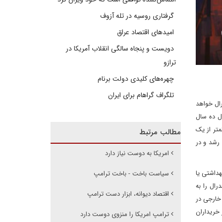
گرفتاری روسیه در تله آزوف
امیدهای اقتصاد عراق
دویست و پنجاه سالگی انقلاب آمریکا در
ترازو
چهره‌های کلیدی دولت برنام
تلگراف گراهام برای ایران
ال خواهد
دجه را بین 3.5 تا 5.0 تریلیون دلار در طول ده سال
تر از یک
مطالب مرتبط
اهش مالیات ترامپ در سال 2017 بسیار کمتر بود. رشد و در
امریکا به دوست نیاز دارد
هداشتی یا
سیاست باخت - باخت ترامپ
دجه فدرال را به
اقتصاد دیوانه، ابزار دست ترامپ
خارجی در
 خریداران
ترامپ امریکا را منزوی دوست دارد