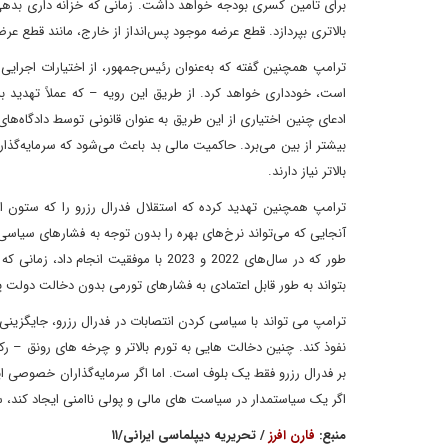
برای تامین کسری بودجه خواهد داشت. زمانی که خزانه داری بدهی 
بالاتری بپردازد. قطع عرضه موجود پس‌انداز از خارج، مانند قطع عرضه 
ترامپ همچنین گفته که به‌عنوان رئیس‌جمهور، از اختیارات اجرا
است، خودداری خواهد کرد. از طریق این رویه – که عملاً تهدید 
ادعای چنین اختیاری از این طریق به عنوان قانونی توسط دادگاه‌های 
بیشتر از بین می‌برد. حاکمیت مالی بد باعث می‌شود که سرمایه‌گذار
بالاتر نیاز دارند.
ترامپ همچنین تهدید کرده که استقلال فدرال رزرو را که ستون ا
آنجایی که می‌تواند نرخ‌های بهره را بدون توجه به فشارهای سیاسی 
طور که در سال‌های 2022 و 2023 با موفق
بتواند به طور قابل اعتمادی به فشارهای تورمی بدون دخالت دولت
ترامپ می تواند با سیاسی کردن انتصابات در فدرال رزرو، جایگزینی
نفوذ کند. چنین دخالت هایی به تورم بالاتر و چرخه های رونق – ر
بر فدرال رزرو فقط یک بلوف است. اما اگر سرمایه‌گذاران خصوصی این ت
اگر یک سیاستمدار در سیاست های مالی و پولی ناامنی ایجاد کند، سر
منبع:
فارن افرز
/ تحریریه دیپلماسی ایرانی/۱۱