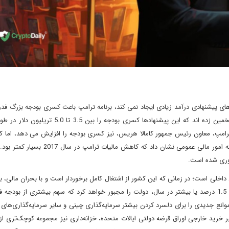
ای پیشنهادی درآمد زیادی ایجاد نمی کند، برنامه ترامپ باعث کسری بودجه بزرگ فدر
شد. تحلیلگران غیرحزبی در دانشکده وارتون دانشگاه پنسیلوانیا تخمین زده اند که این پیشنهادها کسری بو
مپ، معاون رئیس جمهور کامالا هریس، نیز کسری بودجه را افزایش می دهد، اما کم
سوم این مقدار.) یک مطالعه غیرحزبی اخیر توسط محققان برجسته امور مالی عمومی نشان داد که ک
آوری شده است.
خلی است؛ در زمانی که این کشور از اشتغال کامل برخوردار است و با بحران مالی، ب
نظامی مواجه نیست، بسیار زیاد است. افزایش این عدد به میزان 1.5 درصد یا بیشتر در سال، دولت را مجبور خواهد کرد که سهم بیشتری از بو
نع جدیدی را برای دلسرد کردن بیشتر سرمایه‌گذاری چینی و سایر سرمایه‌گذاری‌های 
بر خرید خارجی اوراق قرضه دولتی ایالات متحده، خزانه‌داری نیز مجموعه کوچک‌تری از