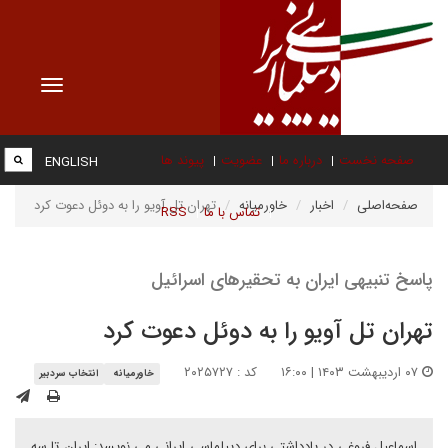
Toggle
vigation
صفحه نخست
درباره ما
عضویت
پیوند ها
ENGLISH
صفحه‌اصلی
اخبار
خاورمیانه
تهران تل آویو را به دوئل دعوت کرد
تماس با ما
RSS
پاسخ تنبیهی ایران به تحقیرهای اسرائیل
تهران تل آویو را به دوئل دعوت کرد
۰۷ اردیبهشت ۱۴۰۳ | ۱۶:۰۰
کد : ۲۰۲۵۷۲۷
خاورمیانه
انتخاب سردبیر
اسماعیل فروغی در یادداشتی برای دیپلماسی ایرانی می نویسد: ایران تا سه