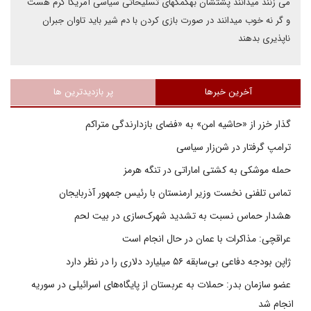
می زنند میدانند پشتشان بهکمکهای تسلیحاتی سیاسی آمریکا گرم هست
و گر نه خوب میدانند در صورت بازی کردن با دم شیر باید تاوان جبران
ناپذیری بدهند
آخرین خبرها
پر بازدیدترین ها
گذار خزر از «حاشیه امن» به «فضای بازدارندگی متراکم
ترامپ گرفتار در شن‌زار سیاسی
حمله موشکی به کشتی اماراتی در تنگه هرمز
تماس تلفنی نخست وزیر ارمنستان با رئیس جمهور آذربایجان
هشدار حماس نسبت به تشدید شهرک‌سازی در بیت‌ لحم
عراقچی: مذاکرات با عمان در حال انجام است
ژاپن بودجه دفاعی بی‌سابقه ۵۶ میلیارد دلاری را در نظر دارد
عضو سازمان بدر: حملات به عربستان از پایگاه‌های اسرائیلی در سوریه
انجام شد