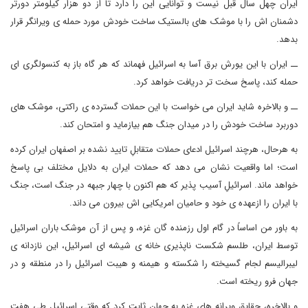
ایران چهل سال قبل نیست و توانایی این را دارد تا از دو هزار کیلومتر دورتر
دشمنان اش را با موشک های بالستیک ساخت خودش مورد حمله ی ویرانگر قرار
بدهد.
ــ ایران با این یورش برق آسا به اسرائیل فهماند که هر گاه باز به کنسولگری ای
حمله کند، پاسخ سخت تر دریافت خواهد کرد.
ــ و بالاخره شاید ایران می خواست با این حملات گسترده ی راکتی، موشک های
دوربرد ساخت خودش را در میدان جنگ هم بیازماید و امتحان کند.
به هرحال، هرچند اسرائیل ادعای حملات متقابلِ تایید نشده بر اصفهان ایران کرده
است؛ اما واقعیت نشان می دهد که حملات ایران به دلایل مختلف بی پاسخ
خواهد ماند. اسرائیلِ آسیب پذیر که هم اکنون با چهار جبهه در جنگ است، جنگ
با ایران را ازعهده ی خود و حامیان امریکایی اش بیرون می داند.
به باور من اساساً در گام اول رزمنده گان غزه، و پس از آن موشک باران اسرائیل
توسط ایران، طلسم شکست ناپذیری خانه ی شیشه ای اسرائیل، این نازدانه ی
لیبرالیسم لجام گسیخته را شکسته و هیمنه و هیبت اسرائیل را در منطقه و در
جهان فرو ریخته است.
و بالاخره، حقایق ویرانه های غزه به جهان ثابت کرد که وقتی اسرائیل طی هفت