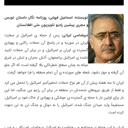
نویسنده: اسماعیل فروغی، روزنامه نگار، داستان نویس
و مجری پیشین رادیو تلویزیون ملی افغانستان
دیپلماسی ایرانی:
پس از حمله ی اسرائیل بر سفارت
ایران در سوریه و در پاسخ آن حملات راکتی و پهپادی
گسترده ی ایران بر اسرائیل، و در برابر آن حملات تایید
نشده ی اسرائیل براصفهان، آتش بحران و تنش در شرق
میانه به چنان سطح خطرناکی بالا گرفته است که اگر جلو
آن گرفته و مهار نشود، شعله های سوزنده ی آن تمام منطقه را فرا خواهد گرفت.
ایران تا سه هفته پیش از آن هر نوع حملات تحقیرآمیز اسرائیل را تحمل می کرد
و فقط از طریق نیروهای متحدش در منطقه در برابر آن رژیم می جنگید، اما این
بار برای اولین بار با حمله ی گسترده ی موشکی و پهپادی از خاک خود بر اسرائیل،
مستقیماً وارد میدان جنگ شده، اسرائیل را به دوئل و جنگ تن به تن دعوت
کرده است.
ایران با این حمله ی مستقیم می خواست به اسرائیل و حامیان امریکایی و غربی