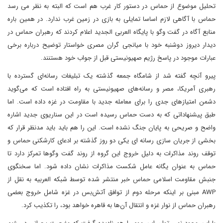
تحلیل موضوع از حماس در دستور کار غرب هم است که البته به نظر می رسد
حماس با آگاهی لازم اساسا تمایلی به بازی در زمین غرب ندارد. در همین باره
منابع آگاه در گفت وگو با پایگاه العربی الجدید اعلام کردند که رهبران حماس در
دیدار دیروز دوشنبه خود با میانجی گران مصری خواستار توضیح درباره برخی
عبارات موجود در پاسخ رژیم صهیونیستی قبل از جواب خود هستنند.
پیرو آنچه گفته شد از شامگاه جمعه گذشته یک تبلیغات رسانه‌ای گسترده با
رهبری آمریکا، مصر و رسانه‌های صهیونیستی به راه افتاده است که می‌گوید
دشمن امتیازهای جدی را برای معامله جدید با مقاومت در غزه داده است. اما
طبق پیشنهاداتی که به دست حماس رسیده است در این سناریوی جدید اشاره
واضح و صریحی به پایان جنگ نشده است. این را هم باید باید مدنظر قرار که
بخشی از جریان سازی رسانه ای یکی دو روز گذشته بر ادعای کارشکنی حماس و
توقف روند مذاکرات به دلیل خروج این گروه از روند گفت وگوها تمرکز دارد تا
حماس به عنوان یگانه عامل شکست مذاکرات نشان داده شود. اما سخنگوی
جنبش مقاومت اسلامی حماس خبر منتشر شده توسط شبکه العربیه به نقل از
AWP مبنی بر اینکه مرحله دوم از توافق آتش‌بس در غزه شامل خروج بعضی
رهبران حماس از نوار غزه و انتقال آن‎‌ها به قاهره خواهد بود، را تکذیب کرد.