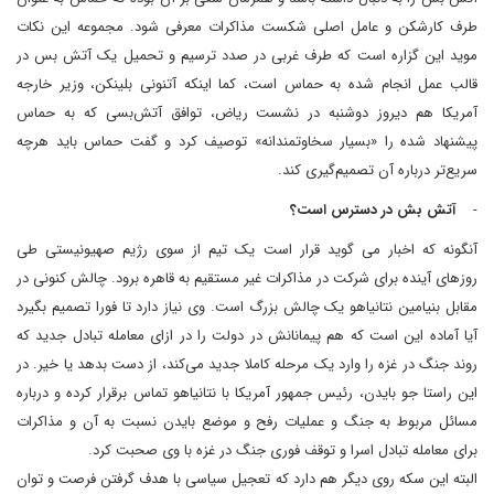
طرف کارشکن و عامل اصلی شکست مذاکرات معرفی شود. مجموعه این نکات
موید این گزاره است که طرف غربی در صدد ترسیم و تحمیل یک آتش بس در
قالب عمل انجام شده به حماس است، کما اینکه آتنونی بلینکن، وزیر خارجه
آمریکا هم دیروز دوشنبه در نشست ریاض، توافق آتش‌بسی که به حماس
پیشنهاد شده را «بسیار سخاوتمندانه» توصیف کرد و گفت حماس باید هرچه
سریع‌تر درباره آن تصمیم‌گیری کند.
-
آتش بش در دسترس است؟
آنگونه که اخبار می گوید قرار است یک تیم از سوی رژیم صهیونیستی طی
روزهای آینده برای شرکت در مذاکرات غیر مستقیم به قاهره برود. چالش کنونی در
مقابل بنیامین نتانیاهو یک چالش بزرگ است. وی نیاز دارد تا فورا تصمیم بگیرد
آیا آماده این است که هم پیمانانش در دولت را در ازای معامله تبادل جدید که
روند جنگ در غزه را وارد یک مرحله کاملا جدید می‌کند، از دست بدهد یا خیر. در
این راستا جو بایدن، رئیس جمهور آمریکا با نتانیاهو تماس برقرار کرده و درباره
مسائل مربوط به جنگ و عملیات رفح و موضع بایدن نسبت به آن و مذاکرات
برای معامله تبادل اسرا و توقف فوری جنگ در غزه با وی صحبت کرد.
البته این سکه روی دیگر هم دارد که تعجیل سیاسی با هدف گرفتن فرصت و توان