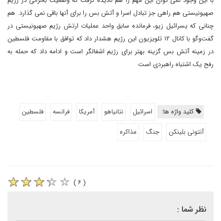
با این وجود نمی توان این مهم را هم نادیده گرفت که وضعیت بحرانی در رژیم
صهیونیستی هم راهی جز تبادل اسرا و آتش بس را برای آنها باقی نمی گذارد. هم
چنانی که یسرائیل زیو، فرمانده سابق واحد عملیات ارتش رژیم صهیونیستی در
گفت‌وگو با کانال ۱۲ تلویزیون این رژیم هشدار داد که توافق با مقاومت فلسطین
در زمینه آتش بس گزینه بهتر برای رژیم اشغالگر است و ادامه داد که حمله به
رفح یک اشتباه راهبردی است
کلید واژه ها:
اسرائیل
نتانیاهو
آمریکا
فرانسه
فلسطین
آنتونی بلینکن
جنگ
مذاکره
( ۶ )
نظر شما :