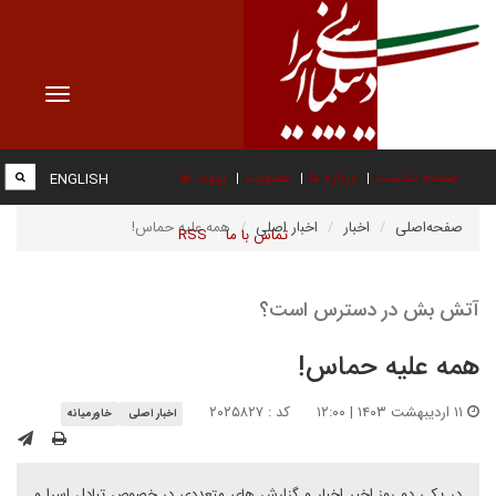
Toggle
vigation
صفحه نخست
درباره ما
عضویت
پیوند ها
ENGLISH
صفحه‌اصلی
اخبار
اخبار اصلی
همه علیه حماس!
تماس با ما
RSS
آتش بش در دسترس است؟
همه علیه حماس!
۱۱ اردیبهشت ۱۴۰۳ | ۱۲:۰۰
کد : ۲۰۲۵۸۲۷
اخبار اصلی
خاورمیانه
در یکی دو روز اخیر اخبار و گزارش های متعددی در خصوص تبادل اسرا و