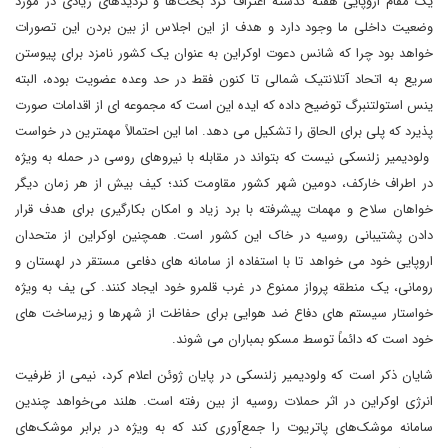
یک مقام اروپایی هفته گذشته اعتراف کرد بحث‌ها و تردیدهای زیادی در مورد
وضعیت داخلی ما وجود دارد و هدف از این اجلاس از بین بردن این تصورات
خواهد بود چرا که شانس دعوت اوکراین به عنوان یک کشور نامزد برای پیوستن
سریع به اتحاد آتلانتیک شمالی تا کنون فقط در حد وعده عضویت بوده، البته
ینس استولتنبرگ توضیح داده که ایده این است که مجموعه ای از اقدامات صورت
پذیرد که پلی برای الحاق را تشکیل می دهد. اما این احتمالاً مهمترین در خواست
ولودیمیر زلنسکی نیست که بتواند در مقابله با نیروهای روسی در حمله به ویژه
در اطراف خارکف، دومین شهر کشور مقاومت کند؛ کیف بیش از هر زمان دیگر
خواهان سلاح و مهمات پیشرفته با برد زیاد و امکان بکارگیری برای هدف قرار
دادن پشتیبانی روسیه در خاک این کشور است. همچنین اوکراین از متحدان
اروپایی خود می خواهد تا با استفاده از سامانه های دفاعی مستقر در لهستان و
رومانی، یک منطقه پرواز ممنوع در غرب قلمرو خود ایجاد کنند. کی یف به ویژه
خواستار سیستم های دفاع ضد هوایی برای حفاظت از شهرها و زیرساخت های
خود است که دائماً توسط مسکو بمباران می شوند.
شایان ذکر است که ولودیمیر زلنسکی در پایان ژوئن اعلام کرد، نیمی از ظرفیت
انرژی اوکراین در اثر حملات روسیه از بین رفته است. هلند می‌خواهد چندین
سامانه موشک‌های پاتریوت را جمع‌آوری کند که به ویژه در برابر موشک‌های