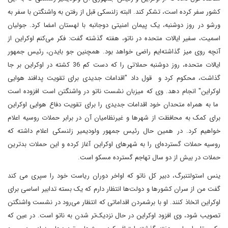
کشور سفر کرده است، تشکر کند. البته زلنسکی قبل از رفتن به واشنگتن با سفر به
ورشو در روز دوشنبه، یک پیمان امنیتی دوجانبه با لهستان امضا کرد. جولیان
اسمیت، سفیر ایالات متحده در ناتو، هفته گذشته گفت: فکر می‌کنم اوکراین از
آنچه روی میز گذاشته‌ایم راضی خواهد بود. همچنین جو بایدن، رئیس جمهور
ایالات متحده، روز دوشنبه حملاتی را که دست کم 36 کشته در اوکراین بر جا
گذاشت، محکوم کرد و قول داد "اقدامات جدیدی برای تقویت پدافند هوایی
اوکراین" انجام دهد. وی که میزبان نشست ناتو در واشنگتن است افزوده است
ما به همراه متحدان خود اقدامات جدیدی را برای تقویت دفاع هوایی اوکراین
برای کمک به محافظت از شهرها و غیرنظامیان آن در برابر حملات روسیه اعلام
خواهیم کرد. در همین حال رئیس جمهور ولودیمیر زلنسکی اعلام داشته که
روسیه حملات گسترده‌ای را به شهرهای اوکراین آغاز کرده و این حملات بدترین
حملات در بیش از دو سال تهاجم گسترده مسکو است.
ینس استولتنبرگ، دبیر کل ناتو که اواخر دوران ریاست خود را سپری می کند
گفت من از سران کشورها و دولت‌ها انتظار دارم که یک بسته تدابیر اساسی برای
اوکراین اتخاذ کنند. او با برشمردن اقداماتی که انتظار می‌رود در نشست واشنگتن
تصویب شود، وی افزود اوکراین در حال نزدیک‌تر شدن به ناتو است. در عین که