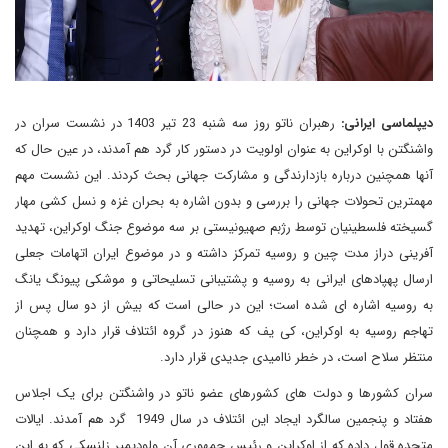
دیپلماسی ایرانی:
رهبران ناتو روز سه شنبه 23 تیر 1403 در نشست سران در
واشنگتن با اوکراین به عنوان اولویت در دستور کار گرد هم آمدند، در عین حال که
آنها همچنین درباره بازدارندگی و مشارکت جهانی بحث کردند. این نشست مهم
مهمترین تحولات جهانی را بررسی و بدون اشاره به بحران غزه و نسل کشی مهار
گسیخته فلسطینیان توسط رژبم صهیونیستی بر سه موضوع جنگ اوکراین، تهدید
آفرینی دراز مدت چین و روسیه تمرکز داشته و در موضوع ایران اتهامات جعلی
ارسال پهپادهای ایرانی به روسیه و پشتیبانی تسلیحاتی و موشکی پیونگ یانگ
به روسیه اشاره ای شده است؛ این در حالی است که بیش از دو سال پس از
تهاجم روسیه به اوکراین، کی یف که هنوز در گروه ائتلاف قرار دارد و همچنان
منتظر سلاح است، در خطر ناامیدی جدیدی قرار دارد.
سران کشورها و دولت های کشورهای عضو ناتو در واشنگتن برای یک اجلاس
هفتاد و پنجمین سالگرد ایجاد این ائتلاف در سال 1949 گرد هم آمدند. ایالات
متحده قول داده که از اوکراین و رئیس جمهوری آن ولودیمیر زلنسکی که به این