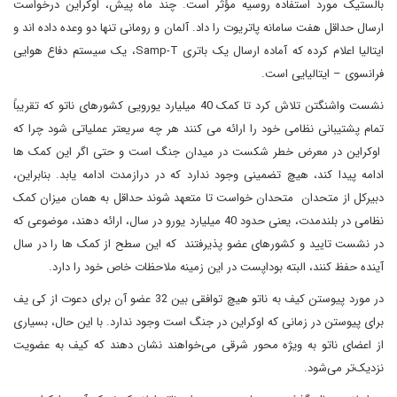
بالستیک مورد استفاده روسیه مؤثر است. چند ماه پیش، اوکراین درخواست
ارسال حداقل هفت سامانه پاتریوت را داد. آلمان و رومانی تنها دو وعده داده اند و
ایتالیا اعلام کرده که آماده ارسال یک باتری Samp-T، یک سیستم دفاع هوایی
فرانسوی – ایتالیایی است.
نشست واشنگتن تلاش کرد تا کمک 40 میلیارد یورویی کشورهای ناتو که تقریباً
تمام پشتیبانی نظامی خود را ارائه می کنند هر چه سریعتر عملیاتی شود چرا که
اوکراین در معرض خطر شکست در میدان جنگ است و حتی اگر این کمک ها
ادامه پیدا کند، هیچ تضمینی وجود ندارد که در درازمدت ادامه یابد. بنابراین،
دبیرکل از متحدان متحدان خواست تا متعهد شوند حداقل به همان میزان کمک
نظامی در بلندمدت، یعنی حدود 40 میلیارد یورو در سال، ارائه دهند، موضوعی که
در نشست تایید و کشورهای عضو پذیرفتند که این سطح از کمک ها را در سال
آینده حفظ کنند، البته بوداپست در این زمینه ملاحظات خاص خود را دارد.
در مورد پیوستن کیف به ناتو هیچ توافقی بین 32 عضو آن برای دعوت از کی یف
برای پیوستن در زمانی که اوکراین در جنگ است وجود ندارد. با این حال، بسیاری
از اعضای ناتو به ویژه محور شرقی می‌خواهند نشان دهند که کیف به عضویت
نزدیک‌تر می‌شود.