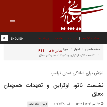
Toggle
vigation
صفحه نخست
درباره ما
عضویت
پیوند ها
ENGLISH
صفحه‌اصلی
اخبار
اروپا
تماس با ما
RSS
نشست ناتو، اوکراین و تعهدات همچنان معلق
تلاش برای آمادگی آمدن ترامپ
نشست ناتو، اوکراین و تعهدات همچنان
معلق
۲۴ تیر ۱۴۰۳ | ۱۴:۰۰
کد : ۲۰۲۷۱۲۸
اروپا
نگاه ایرانی