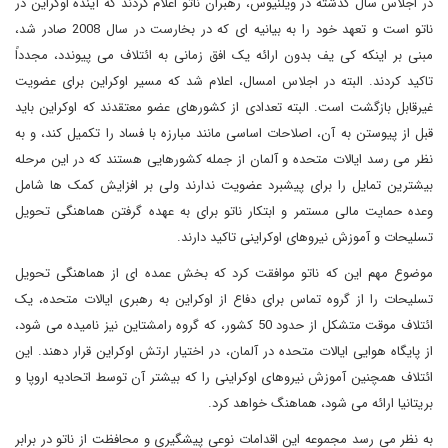
در اجلاس سال گذشته در ویلنیوس، رهبران ناتو اعلام کردند که آینده اوکراین در
ناتو است و تعهد خود را به بیانیه ای که در بخارست در سال 2008 صادر شد،
مبنی بر اینکه کی یف بدون ارائه یک افق زمانی به ائتلاف می پیوندد، مجدداً
تاکید کردند. البته در اجلاس امسال، اعلام شد که مسیر اوکراین برای عضویت
غیرقابل بازگشت است. البته تعدادی از کشورهای عضو معتقدند که اوکراین باید
قبل از پیوستن به آن، اصلاحات اساسی مانند مبارزه با فساد را تکمیل کند، و به
نظر می رسد ایالات متحده و آلمان از جمله کشورهایی هستند که در این مرحله
بیشترین تمایل را برای پیشبرد عضویت ندارند ولی بر افزایش کمک ها شامل
وعده حمایت مالی مستمر و ابتکار ناتو برای به عهده گرفتن هماهنگی تحویل
تسلیحات و آموزش نیروهای اوکراینی تاکید دارند.
موضوع مهم این که ناتو موافقت کرد که بخش عمده ای از هماهنگی تحویل
تسلیحات را از گروه تماس برای دفاع از اوکراین به رهبری ایالات متحده، یک
ائتلاف موقت متشکل از حدود 50 کشور، که گروه رامشتاین نیز نامیده می شود،
از پایگاه هوایی ایالات متحده در آلمان، در اختیار ارتش اوکراین قرار دهند. این
ائتلاف همچنین آموزش نیروهای اوکراینی را که بیشتر آن توسط اتحادیه اروپا و
بریتانیا ارائه می شود، هماهنگ خواهد کرد.
به نظر می رسد مجموعه این اقدامات نوعی پیشگیری و محافظت از ناتو در برابر