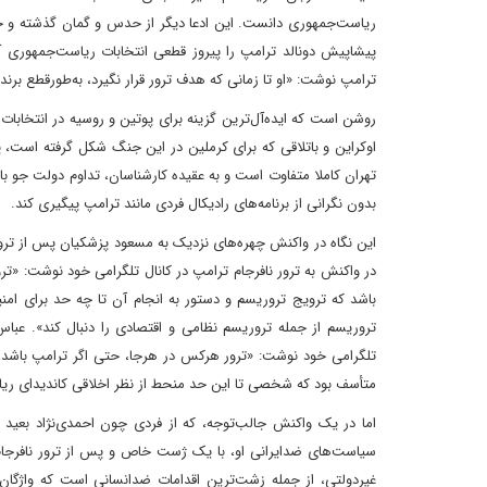
ریاست‌جمهوری دانست. این ادعا دیگر از حدس و گمان گذشته و 
پیشاپیش دونالد ترامپ را پیروز قطعی انتخابات ریاست‌جمهوری آی
ترامپ نوشت: «او تا زمانی که هدف ترور قرار نگیرد، به‌طور‌قطع برن
روشن است که ایده‌آل‌ترین گزینه برای پوتین و روسیه در انتخابات
اوکراین و باتلاقی که برای کرملین در این جنگ شکل گرفته است، 
تهران کاملا متفاوت است و به عقیده کارشناسان، تداوم دولت جو 
بدون نگرانی از برنامه‌های رادیکال فردی مانند ترامپ پیگیری کند.
این نگاه در واکنش چهره‌های نزدیک به مسعود پزشکیان پس از ترور
در واکنش به ترور نافرجام ترامپ در کانال تلگرامی خود نوشت: «تر
باشد که ترویج تروریسم و دستور به انجام آن تا چه حد برای ام
تروریسم از جمله تروریسم نظامی و اقتصادی را دنبال کند». عباس
تلگرامی خود نوشت: «ترور هرکس در هرجا، حتی اگر ترامپ باشد، مح
متأسف بود که شخصی تا این حد منحط از نظر اخلاقی کاندیدای ر
اما در یک واکنش جالب‌توجه، که از فردی چون احمدی‌نژاد بعید 
سیاست‌های ضدایرانی او، با یک ژست خاص و پس از ترور نافرجام 
غیردولتی، از جمله زشت‌ترین اقدامات ضد‌انسانی است که واژگان