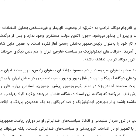
ر نافرجام دونالد ترامپ به «شرق» از وضعیت ناپایدار و غیرمشخص به‌دلیل اقتضائات
د و پیرو آن یادآور می‌شود: «چون اکنون دولت مستقری وجود ندارد و پس از درگذشت
ر خود را به‌عنوان رئیس‌جمهور به‌شکل رسمی آغاز نکرده است، به همین دلیل شا
 آمریکا، «قرائت‌های ایدئولوژیک در سیاست خارجی ایران را هم دلیل دیگری می‌دان
رور دونالد ترامپ نداشته باشد».
حمد مخبر به‌عنوان سرپرست و هم مسعود پزشکیان به‌عنوان رئیس‌جمهور جدید ایران می
دهای دوگانه آمریکا و غرب در قبال ترور و تروریسم، به‌خصوص در مقابل ایران را پی
توییت محمود احمدی‌نژاد در مقام رئیس‌جمهور پیشین جمهوری اسلامی ایران، «آن را
لقی می‌کند» که به‌گفته این استاد دانشگاه، «نشان می‌دهد چگونه افراد به‌راحتی می‌
ضوعات مانند آمریکاستیزی یک چرخش ۱۸۰‌درجه‌ای داشته باشند و از باورهای ایدئولوژیک و ضدآمریکایی به یک همدردی پررنگ با ای
مپ در ترور سردار سلیمانی و اتخاذ سیاست‌های ضدایرانی او در دوران ریاست‌جمهور
 و یا تطهیر او در اقدامات تروریستی و سیاست‌های ضدایرانی نیست، بلکه می‌تواند