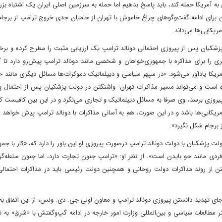
ان به آمریکا حمله کند، باید پاسخ بدهیم اما حمله به سرزمین اصلی ایران یک اشتباه ب
 برای ادامه گفت‌وگوهای چراغ خاموش با تهران از حامیان جدی خروج ترامپ از برج
مریکایی‌ها می‌داند.
یان پس از پیروزی احتمالی دونالد ترامپ یک ارزیابی مثبت را مطرح کرده و بر‌خ
تری را برای مذاکره با جمهوری‌خواهان و شخصی مانند دونالد ترامپ پیش‌رو دارد تا گ
آمریکا یادآور می‌شود: «در سپهر سیاسی و دیپلماتیک دموکرات‌ها مسائل دیگری مانند 
 است و می‌تواند مسیر مذاکرات تهران‌-‌ واشنگتن در دولت پزشکیان پس از احتمال پ
 به پیروزی برسد، وی صرفا به مسائل دیپلماتیک و تجاری می‌نگرد و در این بین کافیست ک
ی آمریکایی‌ها باشد و در این صورت، هم به آسانی مذاکرات با دونالد ترامپ پیش خواهد
 برجام شکل نگیرد».
ت پزشکیان با دولت دونالد ترامپ در‌صورت پیروزی او این باور را دارد که، «کار با جم
و فردی مانند جو بایدن است». از نظر او: «ترامپ جنون تجارت دارد، اما جنون سلطه‌گر
رفتن از روند مذاکرات دولت روحانی و همچنین دولت رئیسی باید در مذاکرات احتمالی 
 به‌جای تهدید دانستن پیروزی دونالد ترامپ و معاون اولی جی. دی. ونس، از این اتفاق به
تر مطالعات سیاسی و بین‌المللی وزارت امور خارجه در ادامه گپ‌وگفتش با «شرق» به 