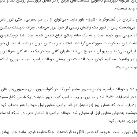
 هرگونه تروریسم به‌خوبی سیاست‌های ایران را در مقابل تروریسم روشن کند و تأیی
 و بد نیست».
کریان در گفت‌وگو با «شرق» باور دارد: «می‌توان از دل هر بحرانی، حتی ترور نافرج
تهران می‌بایست پس از ترور یک واکنش رسمی از خود بروز می‌داد». چراکه دیپلمات پیشی
کده جهانی عبور کرده است و به یک خانه ویلای فراخ تبدیل شده است. لذا کوچک‌ترین
داشت این محکومیت صورت می‌گرفت». البته سفیر پیشین ایران در نامیبیا، تحلیل خود 
یرانی نمی‌داند و پیرو آن تصریح می‌کند: «ایران کافی بود در یک جمله کلی صرفا ترور
در واقعیت محکوم‌ کردن خود اقدامات تروریستی دونالد ترامپ علیه جمهوری اسلامی
وب می‌شود».
شهر میلواکی در ایالت ویسکانسین، نامزد رسمی حزب جمهوری‌خواه در انتخابات ۲۰۲۴ شد و به این ترتیب ترامپ که با ترور شنبه در یک‌قدمی 
‌بر‌آن است که همان روز (دوشنبه)، دونالد ترامپ معاون اول خود را هم انتخاب کرد
نبه به‌عنوان معاون اول او معرفی شد. دونالد ترامپ با انتشار متنی در شبکه اجتما
مهوری معرفی کرد.
قبال تهران است. هرچند که ونس قائل به قرائت‌های جنگ‌طلبانه فردی مانند جان بولتون