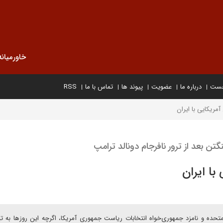
خاورمیانه
خست
درباره ما
عضویت
پیوند ها
تماس با ما
RSS
آمریکایی با ایران
ن بعد از ترور نافرجام دونالد ترامپ
با ایران
‌متحده و نامزد جمهوری‌خواه انتخابات ریاست جمهوری آمریکا، اگرچه این روزها به ت