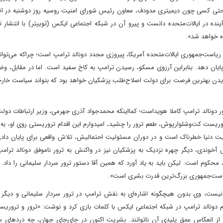
حتی کسی چون دیمیتری مدودف، معاون رئیس شورای امنیت روسیه روز دوشنبه در اظ
نده در ایالات‌متحده دانست و پیرو آن در شبکه اجتماعی ایکس (توییتر) با انتشار 
ده خواهد شد».
 ریاست‌جمهوری ایالات‌متحده آمریکا، پیروزی مجدد دونالد ترامپ است؛ چرا‌که می‌توا
پایان دهد. بنابراین آرزوی مسکو، رسیدن ترامپ به کاخ سفید است. اما در مقابل، و
بایدن بهترین فرصت برای دولت اصلاح‌طلب پزشکیان خواهد بود که بتواند سیاست خار
 دونالد ترامپ کاملا هویداست؛ کما‌اینکه محمدجواد آذری جهرمی، وزیر ارتباطات دول
وریست کت‌و‌شلوارپوش، طعم ترور را چشید، امیدوارم این اقدام تروریستی روی او، به 
نیت دنیا خطرناک است و در دوران مسئولیت احتمالیش، تلاش واقعی برای پایان دادن 
 آخوندی، دیگر چهره نزدیک به پزشکیان نیز در واکنش به ترور ناموفق دونالد ترامپ
کوم است. لیکن باید به یاد آورد که همین آقا دستور ترور سردار سلیمانی را داد. ب
یاست‌جمهوری بزرگ‌ترین قدرت بشری است».
نیست، وی بدون هیچگونه اشاره‌ای به نقش ترامپ در ترور سردار سلیمانی و دیگر ا
دونالد ترامپ در شبکه اجتماعی ایکس با کلمات بازی کرد و نوشت: «ترور و تروریسم
 از انعکاس عمق پلیدی آن ناتوانند. بشریت اکنون در جای‌جای جهان، چه دردهای س