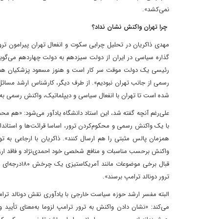
نمی‌کشد».
چرا تهران واکنش نشان نداد؟
مهدی ذاکریان در تحلیل چرایی سکوت و انفعال تهران پیرامون ترو
گذاره سیاسی در ایران از دولت سیزدهم به دولت چهاردهم می‌گوی
رئیسی یک دولت موقت سر کار است و هنوز مسعود پزشکیان هم کا
رسمی از جانب تهران نبودیم». از طرف دیگر، کارشناس ارشد مسائل
شده است تا تهران با انفعال سیاسی و دیپلماتیک، واکنش رسمی به ت
علی‌رغم آنچه گفته شد، این استاد دانشگاه یادآور می‌شود: «هم م
با یک واکنش رسمی و محکوم‌کردن ترور، اساسا قرائت‌ها و استاندار
همزمان پالس مثبتی را هم ارسال کنند». ذاکریان با ارجاعی به 
واکنش برحسب مناسبات و منافع شخصی خود احمدی‌نژاد و فاقد ارزش ت
قبال برخی مو
ترور دونالد ترامپ برسند».
البته مفسر ارشد حوزه سیاست خارجی با یادآوری نقش دونالد ترا
می‌کند: «نشان دادن واکنش به ترور ترامپ لزوما به‌معنای تأیید