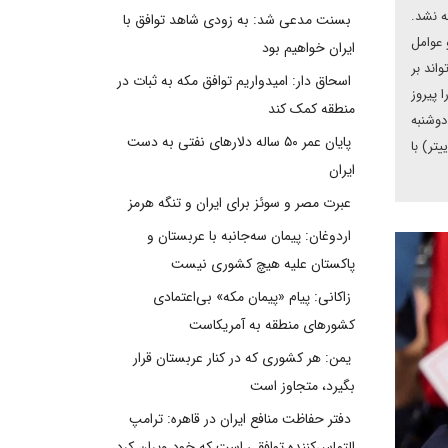
ه نشد.
بسنت مدعی شد: به زودی شاهد توافق با
 عوامل
ایران خواهیم بود
اند بر
اسحاق دار: امیدواریم توافق مکه به ثبات در
 پیروز
منطقه کمک کند
دوشنبه
پایان عمر ۵۰ ساله دلارهای نفتی به دست
تر) با
ایران
عبرت مصر و سوئز برای ایران و تنگه هرمز
اردوغان: پیمان سه‌جانبه با عربستان و
پاکستان علیه هیچ کشوری نیست
زاکانی: پیام «پیمان مکه» بی‌اعتمادی
کشورهای منطقه به آمریکاست
یمن: هر کشوری که در کنار عربستان قرار
بگیرد، متجاوز است
دفتر حفاظت منافع ایران در قاهره: ترامپ
التماس‌کننده توافقی است که خود ویران کرد