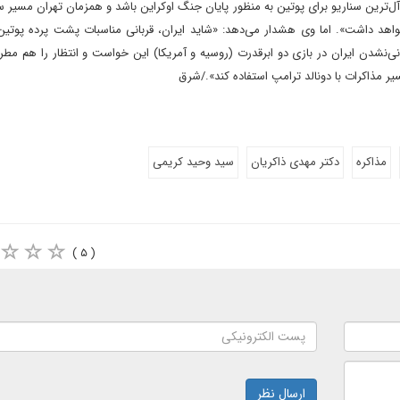
ه‌آل‌ترین سناریو برای پوتین به منظور پایان جنگ اوکراین باشد و همزمان تهران مسیر سا
واهد داشت». اما وی هشدار می‌دهد: «شاید ایران، قربانی مناسبات پشت پرده پوتین
انی‌نشدن ایران در بازی دو ابرقدرت (روسیه و آمریکا) این خواست و انتظار را هم مطر
ر مذاکرات با دونالد ترامپ استفاده کند»./شرق
مذاکره
دکتر مهدی ذاکریان
سید وحید کریمی
( ۵ )
ارسال نظر