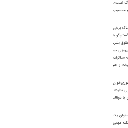
زرگ است».
ام محسوب
لاف برخی
فت‌وگو با
حقوق بشر،
یروزی جو
ه مذاکرات
 رفت و هم
هوری‌خوان
ی ندارد».
با دونالد
‌عنوان یک
نکته مهمی