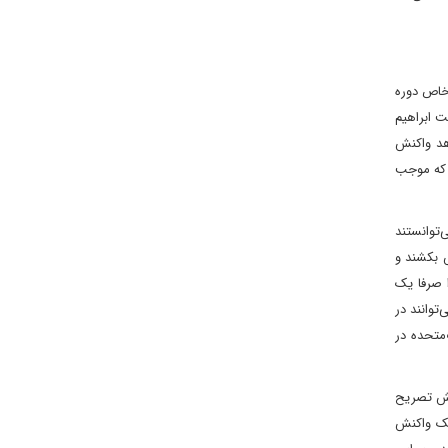
 خاص دوره
 ابراهیم
هد واکنش
د که موجب
‌توانستند
ش بکشند و
 صرفا یک
توانند در
الات‌متحده در
یش تصریح
 یک واکنش