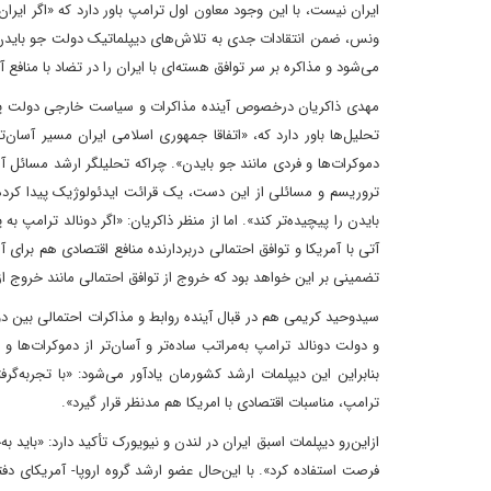
ایران نیست، با این وجود معاون اول ترامپ باور دارد که‌ «اگر ایر
ونس، ضمن انتقادات جدی به تلاش‌های دیپلماتیک دولت جو بایدن
می‌شود و مذاکره بر سر توافق هسته‌ای با ایران را در تضاد با منافع آ
مهدی ذاکریان درخصوص آینده مذاکرات و سیاست خارجی دولت پزشک
تحلیل‌ها باور دارد که، «اتفاقا جمهوری اسلامی ایران مسیر آسان‌
دموکرات‌ها و فردی مانند جو بایدن». چرا‌که تحلیلگر ارشد مسائل 
تروریسم و مسائلی از این دست، یک قرائت ایدئولوژیک پیدا کرده
بایدن را پیچیده‌تر کند». اما از منظر ذاکریان: «اگر دونالد ترامپ
آتی با آمریکا و توافق احتمالی دربردارنده منافع اقتصادی هم برا
تضمینی بر این خواهد بود که خروج از توافق احتمالی مانند خروج از
سیدوحید کریمی هم در قبال آینده روابط و مذاکرات احتمالی بین دول
و دولت دونالد ترامپ به‌مراتب ساده‌تر و آسان‌تر از دموکرات‌ها 
بنابراین این دیپلمات ارشد کشورمان یادآور می‌شود: «با تجربه‌گ
ترامپ، مناسبات اقتصادی با امریکا هم مدنظر قرار گیرد».
از‌این‌رو دیپلمات اسبق ایران در لندن و نیویورک تأکید دارد: «باید
فرصت استفاده کرد». با این‌حال عضو ارشد گروه اروپا- آمریکای دف