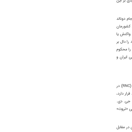
دی بر این
ام دونالد
ن کشورمان
 واکنش یا
را دال بر
 را محکوم
 ایران و
در کنار ترور نافرجام دونالد ترامپ، اتفاق مهم‌ دیگر روز دوشنبه روی داد و دونالد ترامپ، رئیس‌جمهور سابق آمریکا، در کنوانسیون ملی جمهوری‌خواهان (RNC) در
کاخ سفید قرار دارد،
. جی. دی.
عی «تروث»
 در مقابل