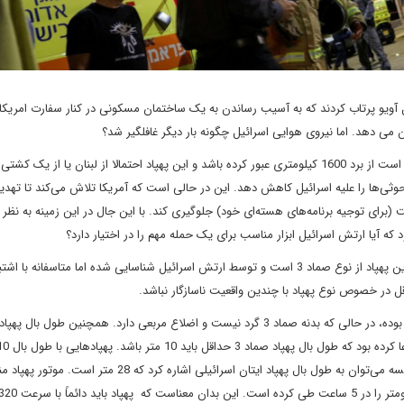
ویو پرتاب کردند که به آسیب رساندن به یک ساختمان مسکونی در کنار سفارت امریکا
ن می دهد. اما نیروی هوایی اسرائیل چگونه بار دیگر غافلگیر شد؟
کارشناسان تخمین می زنند که پهپادی که به تل آویو حمله کرد بعید است از برد 1600 کیلومتری عبور کرده باشد و این پهپاد احتمالا از لبنان یا ا
وثی‌ها را علیه اسرائیل کاهش دهد. این در حالی است که آمریکا تلاش می‌کند تا تهدی
 (برای توجیه برنامه‌های هسته‌ای خود) جلوگیری کند. با این جال در این زمینه به نظر
 آیا ارتش اسرائیل ابزار مناسب برای یک حمله مهم را در اختیار دارد؟
سخنگوی ارتش اسرائیل، سرتیپ دانیال هاگاری، مدعی شد که که این پهپاد از نوع صماد 3 است و توسط ارتش اسرائیل شناسایی شده اما متاسفان
ل در خصوص نوع پهپاد با چندین واقعیت ناسازگار نباشد.
از تصاویر بقایای پهپاد منفجر شده مشخص است که بدنه پهپاد گرد بوده، در حالی که بدنه صماد 3 گرد نیست و اضلاع مربعی دارد. همچنین طول
کوچکترین مدل از سری پهپادهای بزرگ در جهان هستند. برای مقایسه می‌توان به طول بال پهپاد ایتان اسرائیلی اشاره 