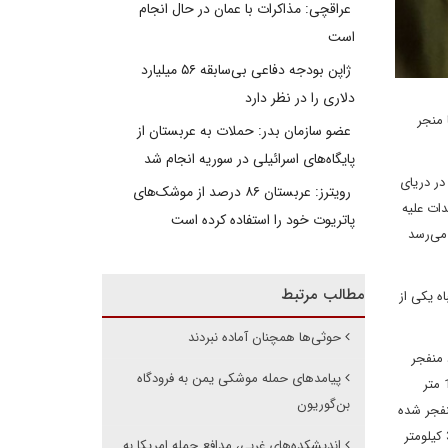
عراقچی: مذاکرات با عمان در حال انجام
است
ژاپن بودجه دفاعی بی‌سابقه ۵۶ میلیارد
دلاری را در نظر دارد
 منجر
عضو سازمان بدر: حملات به عربستان از
پایگاه‌های اسرائیلی در سوریه انجام شد
ز یک کشتی در دریای
رویترز: عربستان ۸۶ درصد از موشک‌های
دات علیه
پاتریوت خود را استفاده کرده است
 می‌رسد
مطالب مرتبط
ه با اشتباه یکی از
حوثی‌ها همچنان آماده نبردند
 بال پهپاد منفجر
پیامدهای حمله موشکی یمن به فرودگاه
شده حدود چهار متر است در حالی که پیش از این نیروی هوایی ادعا کرده بود که طول بال پهپاد صماد 3 حداقل باید 10 متر باشد. پهپادهایی با طول بال 10 متر
بن‌گوریون
کرد که 28 متر است. موتور پهپاد منفجر شده
در تل‌آویو حدود 3w است و و طبق ادعای ارتش اسرائیل 1600 کیلومتر را در 5 ساعت طی کرده است. این بدان معناست که پهپاد باید دائماً با سرعت 320 کیلومتر
اندیشکده‌های غربی، مدافع حمله امریکا به