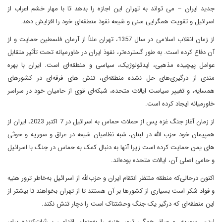
جدید ایران – می تواند به تهران این اجازه را بدهد تا با مهار خشم اعراب از
اسرائیل و تقویت همگرایی سنی و شیعه نفوذ منطقه‌ای خود را افزایش دهد.
از زمان انقلاب اسلامی در سال 1357، تهران علناً از آرمان فلسطین حمایت و از
آن دفاع کرده است. به طور گسترده‌تر، نفوذ ایران در خاورمیانه تحت تأثیر متقابل
عوامل پیچیده مذهبی، ایدئولوژیک، سیاسی و منطقه‌ای است. ایران با بهره
مندی از درگیری‌های حل نشده منطقه‌ای، تنش های فرقه‌ای در کشورهای
همسایه، و تغییر سیاست ایالات متحده، شبکه‌ای قوی از حامیان خود در سراسر
خاورمیانه ایجاد کرده است.
از زمان آغاز جنگ غزه پس از حملات حماس به اسرائیل در 7 اکتبر 2023، ایران از
همپیمان خود حزب الله در لبنان، شبه نظامیان شیعه در عراق و سوریه و حوثی
های یمن حمایت کرده است زیرا آنها به دنبال کمک به حماس در جنگ با اسرائیل
و حامی اصلی آن، ایالات متحده بوده‌اند.
اکنون درحالی‌که منطقه منتظر انتقام ایران و حزب‌الله از اسرائیل به‌خاطر ترور هنیه
و فواد شکر است بسیاری از کشورها بر آن هستند تا از تهران بخواهند تا بیشتر از
این منطقه‌ای که درگیر یک جنگ وحشتناک است را دچار تنش نکند.
اردن، سوریه، و عراق همگی ترور هنیه را به‌عنوان اقدامی بی‌ثبات‌کننده برای