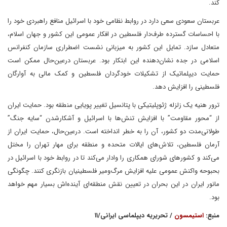
کند.
عربستان سعودی سعی دارد در روابط نظامی خود با اسرائیل منافع راهبردی خود را
با احساسات گسترده طرف‌دار فلسطین در افکار عمومی این کشور و جهان اسلام،
متعادل سازد. تمایل این کشور به میزبانی نشست اضطراری سازمان کنفرانس
اسلامی در جده نشان‌دهنده این ابتکار بود. عربستان درعین‌حال ممکن است
حمایت دیپلماتیک از تشکیلات خودگردان فلسطین و کمک مالی به آوارگان
فلسطینی را افزایش دهد.
ترور هنیه یک زلزله ژئوپلیتیکی با پتانسیل تغییر پویایی منطقه بود. حمایت ایران
از “محور مقاومت” با افزایش تنش‌ها با اسرائیل و آشکارشدن “سایه جنگ”
طولانی‌مدت دو کشور، آن را به خطر انداخته است. درعین‌حال، حمایت ایران از
آرمان فلسطین، تلاش‌های ایالات متحده و منطقه برای مهار تهران را مختل
می‌کند و کشورهای شورای همکاری را وادار می‌کند تا در روابط خود با اسرائیل در
بحبوحه واکنش عمومی علیه افزایش مرگ‌ومیر فلسطینیان بازنگری کنند. چگونگی
مانور ایران در این بحران در تعیین نقش منطقه‌ای آینده‌اش بسیار مهم خواهد
بود.
منبع:
استیمسون
/ تحریریه دیپلماسی ایرانی/۱۱