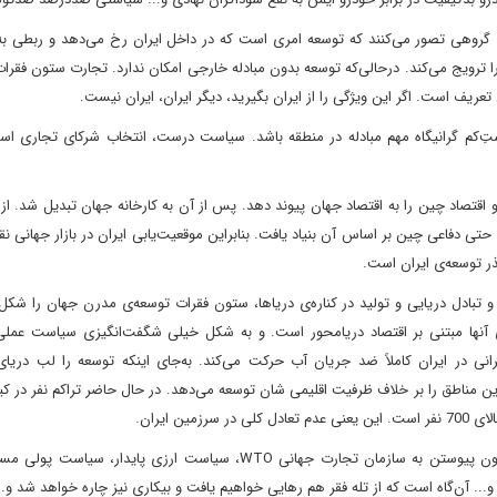
 گروهی تصور می‌کنند که توسعه امری است که در داخل ایران رخ می‌دهد و ربطی به
 را ترویج می‌کند. درحالی‌که توسعه بدون مبادله خارجی امکان ندارد. تجارت ستون فقرا
عریف است. اگر این ویژگی را از ایران بگیرید، دیگر ایران، ایران نیست.
دستِ‌کم گرانیگاه مهم مبادله در منطقه باشد. سیاست درست، انتخاب شرکای تجاری اس
صاد چین را به اقتصاد جهان پیوند دهد. پس از آن به کارخانه جهان تبدیل شد. از آ
تی دفاعی چین بر اساس آن بنیاد یافت. بنابراین موقعیت‌یابی ایران در بازار جهانی نق
ذر توسعه‌ی ایران است.
و تبادل دریایی و تولید در کناره‌ی دریاها، ستون فقرات توسعه‌ی مدرن جهان را شکل
 آنها مبتنی بر اقتصاد دریامحور است. و به شکل خیلی شگفت‌انگیزی سیاست عملی
ی در ایران کاملاً ضد جریان آب حرکت می‌کند. به‌جای اینکه توسعه را لب دریای 
 این مناطق را بر خلاف ظرفیت اقلیمی شان توسعه می‌دهد. در حال حاضر تراکم نفر در کی
سیاست تجارت آزاد بقیه سیاست‌ها را همراستا خواهد کرد. هم‌چون پیوستن به سازمان تجارت جهانی WTO، سیاست ارزی پاید
ی و... آن‌گاه است که از تله فقر هم رهایی خواهیم یافت و بیکاری نیز چاره خواهد شد و..