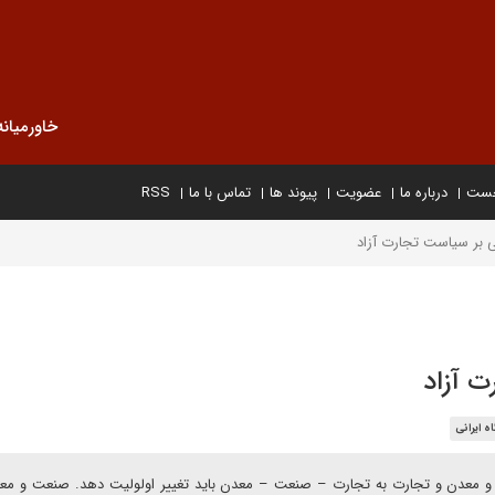
خاورمیانه
خست
درباره ما
عضویت
پیوند ها
تماس با ما
RSS
ی بر سیاست تجارت آزاد
ت آزاد
ه ایرانی
 معدن و تجارت به تجارت – صنعت – معدن باید تغییر اولولیت دهد. صنعت و معد