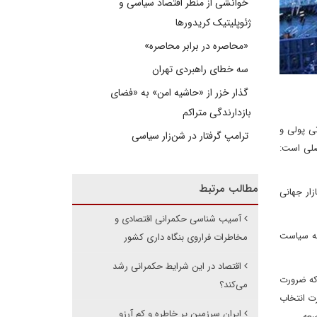
خوانشی از منظر اقتصاد سیاسی و
ژئوپلیتیک کریدورها
«محاصره در برابر محاصره»
سه خطای راهبردی تهران
گذار خزر از «حاشیه امن» به «فضای
بازدارندگی متراکم
ی پولی و
ترامپ گرفتار در شن‌زار سیاسی
اصلی است:
مطالب مرتبط
ار جهانی
آسیب شناسی حکمرانی اقتصادی و
 به سیاست
مخاطرات فراروی بنگاه داری کشور
اقتصاد در این شرایط حکمرانی رشد
‌که ضرورت
می‌کند؟
رت انتخاب
ایران سرزمین پر خاطره و کم آرزو
سعه.