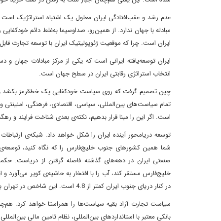
عدم رشد و عقب‌افتادگی ایران معلول یک اشتباه استراتژیک است.
مبادله با جهان ندارد. از همین‌رو، صداوسیما به‌غلط دائم خودکفایی
ایران است. چرا که موقعیت ژئوپولیتیک ایران با توسعه تجارت قابل ت
ایران توسعه‌یافته ایرانی است که یکی از مرکز مبادلات جهان و 
انتخاب استراتژی رقابتی ایران در سطح جهان است.
چین تصمیم گرفت که روی سیاست خودکفایی یک خط‌قرمز بکشد و اقت
تمام سیاست‌های بین‌المللی، سیاسی، اقتصادی، فرهنگی، امنینتی و ح
است. اگر این را مبنا قرار بدهیم، نکته‌ی بعدی شناخت فرایند و رهگ
توسعه دریامحور آینده ایران را شکل خواهد داد. شبکه‌ی ارتباطات 
شما همین کشورهای جنوب خلیج‌فارس را که نگاه کنید، توسعه‌ی
صنعتی ایران در دهه‌های گذشته فاصله گرفتن از دریاست. حکمران
خلیج‌فارس مستقر کند، آب را با افتخار به حاشیه‌ی کویر می‌آورد و
در کنار دریای جنوب ایران کمتر از 4.8 است. این شاخص در تهران بالای 700 نفر است. این یعنی عدم تعادل کلی در سرزمین ایران.
بانکی معتبر با استانداردهای بین‌المللی، نظام تامین مالی بین‌الملل