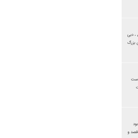
 ، دبی
ن بزرگ
 دست
) میان امنیت
ود
 قصد و