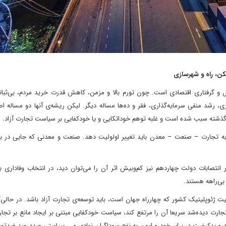
ن، راه و شهرسازی
 و گرفتاری اقتصادی است. چون تورم بالا و مزمن، کاهش قدرت خرید مردم، بی‌ثبات
ری، رشد منفی سرمایه‌گذاری، فقر و ده‌ها مساله دیگر. لیکن ریشه‌ی آنها دو مساله 
ذشته سبب شده است و غلبه توهم خوداتکایی و یا خودکفایی بر سیاست تجارت آزاد.
تجارت – صنعت – معدن باید تغییر اولولیت دهد. صنعت و معدنی که جایی در باز
ر انتصابات دولت چهاردهم نیز کم‌وبیش اثر آن را می‌توان دید، در انتخاب وفاداری
 بی‌راهه هستند.
یت ژئوپلیتیک کشور که چهارراه جهان است، باید توسعه‌ی تجارت آزاد باشد. در حالی
جارت دیده‌شد سریعا آن را مرتفع کند، سیاست خودکفایی مبتنی بر ایجاد مانع بر تجا
رو بدکیفیت در برابر خودرو ایمن به نفع سوداگران نهادی و... سیاستی صددرصد ضدتو