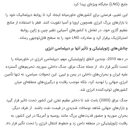
مایع (LNG) جایگاه ویژه‌ای پیدا کرد.
این تغییر، فرصتی برای کشورهای خاورمیانه ایجاد کرد تا روابط دیپلماتیک خود را
با بازارهای بزرگ انرژی همچون اروپا و آسیا تقویت کنند. قطر با استفاده از منابع
عظیم گازی خود، در تعامل با کشورهای آسیایی نظیر چین و ژاپن روابط
استراتژیک برقرار کرد و صادرات LNG خود را به سطح قابل‌توجهی رساند.
چالش‌های ژئوپلیتیکی و تأثیر آنها بر دیپلماسی انرژی
در دهه 2010، چندین اتفاق ژئوپلیتیکی مهم، دیپلماسی انرژی در خاورمیانه را
تحت تأثیر قرار داد. از جمله جنگ عراق، جنگ داخلی سوریه، تحریم‌های گسترده
علیه ایران و بحران‌های داخلی در یمن و لیبی. این تحولات سیاسی، نه تنها تأمین
انرژی جهانی را تهدید کرد، بلکه موجب رقابت و درگیری‌های منطقه‌ای میان
کشورهای تولیدکننده انرژی شد.
جنگ عراق (2003) باعث شد تا ذخایر عظیم نفتی این کشور تحت تاثیر قرار گیرد
و بازارهای جهانی شاهد نوسانات شدیدی در قیمت نفت باشند. از طرف دیگر،
بحران سوریه و حضور قدرت‌های بزرگ مانند روسیه و آمریکا در این کشور، به
رقابت ژئوپلیتیکی در منطقه دامن زد و خطوط انتقال انرژی را تحت تأثیر قرار داد.