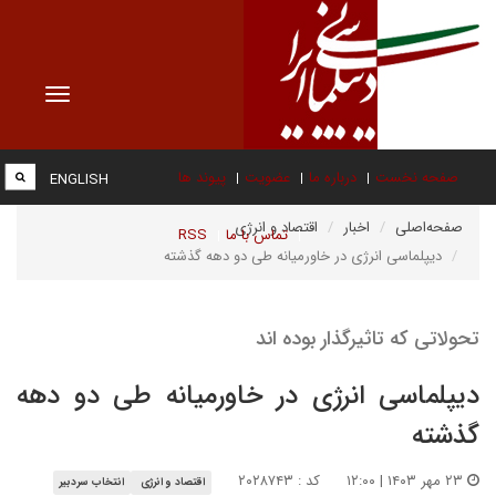
Toggle
vigation
صفحه نخست
درباره ما
عضویت
پیوند ها
ENGLISH
صفحه‌اصلی
اخبار
اقتصاد و انرژی
تماس با ما
RSS
دیپلماسی انرژی در خاورمیانه طی دو دهه گذشته
تحولاتی که تاثیرگذار بوده اند
دیپلماسی انرژی در خاورمیانه طی دو دهه
گذشته
۲۳ مهر ۱۴۰۳ | ۱۲:۰۰
کد : ۲۰۲۸۷۴۳
اقتصاد و انرژی
انتخاب سردبیر