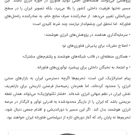
پژوهشی می‌توانند هسته‌های اصلی تولید فناوری در حوزه انرژی باشند. این
مسیر نه‌تنها ظرفیت داخلی کشور را بالا می‌برد، بلکه تصویر ایران را در سطح
بین‌المللی تغییر می‌دهد: از صادرکننده صرف منابع خام، به صادرکننده راه‌حل‌های
فناورانه. اما تحقق این چشم‌انداز نیازمند چند شرط کلیدی است:
• سرمایه‌گذاری هدفمند در پژوهش‌های انرژی هوشمند؛
• اصلاح مقررات برای پذیرش فناوری‌های نو؛
• همکاری منطقه‌ای در قالب شبکه‌های هوشمند و پلتفرم‌های مشترک؛
• و اعتماد به نخبگان داخلی برای پیشبرد نوآوری‌های فناورانه.
پیام استراتژیک این است: تحریم‌ها اگرچه دسترسی ایران به بازارهای سنتی
انرژی را محدود کرده‌اند، اما همزمان زمینه‌ساز فرصتی تاریخی برای بازتعریف
نقش ایران در نظم جهانی انرژی شده‌اند. «فشار تکنولوژیک» می‌تواند همان نقطه
عزیمتی باشد که ایران را از بازیگر محدودشده به قدرتی نوآور و اثرگذار در عرصه
انرژی هوشمند بدل کند. اگر این مسیر با دوراندیشی و اقدام جمعی دنبال شود،
تحریم‌ها نه پایان راه، که آغاز دوره‌ای تازه از دیپلماسی فناورانه ایران خواهند بود.