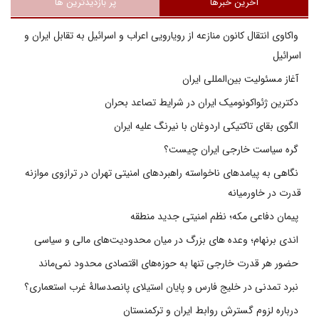
آخرین خبرها
پر بازدیدترین ها
واکاوی انتقال کانون منازعه از رویارویی اعراب و اسرائیل به تقابل ایران و
اسرائیل
آغاز مسئولیت بین‌المللی ایران
دکترین ژئواکونومیک ایران در شرایط تصاعد بحران
الگوی بقای تاکتیکی اردوغان با نیرنگ علیه ایران
گره سیاست خارجی ایران چیست؟
نگاهی به پیامدهای ناخواسته راهبردهای امنیتی تهران در ترازوی موازنه
قدرت در خاورمیانه
پیمان دفاعی مکه؛ نظم امنیتی جدید منطقه
اندی برنهام؛ وعده های بزرگ در میان محدودیت‌های مالی و سیاسی
حضور هر قدرت خارجی تنها به حوزه‌های اقتصادی محدود نمی‌ماند
نبرد تمدنی در خلیج فارس و پایان استیلای پانصدسالۀ غرب استعماری؟
درباره لزوم گسترش روابط ایران و ترکمنستان