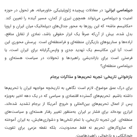
دیپلماسی ایرانی:
در معادلات پیچیده ژئوپلیتیکی خاورمیانه، هر تحول در حوزه
امنیت و دیپلماسی می‌تواند همچون تیری از کمان، مسیر آینده را تعیین کند.
«مکانیسم ماشه» که این روزها به محور جدال‌های دیپلماتیک میان ایران و اروپا
بدل شده، بیش از آن‌که صرفاً یک ابزار حقوقی باشد، نمادی از تقابل منافع،
اراده‌ها و سناریوهای بازیگران منطقه‌ای و فرامنطقه‌ای است. پرسش محوری این
است: آیا این مکانیسم یک تهدید جدی و واپس‌گرایانه برای ایران است، یا
فرصتی است برای بازاندیشی راهبردها و تحولات در سیاست هسته‌ای و
دیپلماسی منطقه‌ای؟
بازخوانی تاریخی: تجربه تحریم‌ها و مذاکرات برجام
برای درک عمق موضوع، لازم است نگاهی به تاریخچه مواجهه ایران با تحریم‌ها
داشته باشیم. تحریم‌های گسترده اقتصادی و سیاسی که در یک دهه اخیر به‌ویژه
پس از اعمال تحریم‌های بین‌المللی و خروج آمریکا از برجام تشدید شده‌اند،
ابزاری بوده‌اند برای فشار بر ایران به‌منظور تغییر رفتار هسته‌ای و سیاست‌های
منطقه‌ای. این تجربه تاریخی، با تمام تلخی‌ها و دشواری‌هایش، به ایران آموخته
که سازوکارهای تحریم نه فقط محدودیت، بلکه نقطه عزمی برای تقویت
خوداتکایی و بازخوانی راهبردهاست.