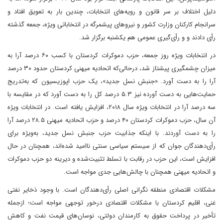
دلیل اختلاف بر سر قانون و رویه‌های انتخابات، چندین‌ بار به تعویق افتاد و
سرانجام کارکنان وزارت کشور و نیروهای پیشمرگه در انتخاباتی ویژه، جمعه گذشته
رأی دادند و و رأی‌گیری عمومی هم یکشنبه برگزار شد.
در انتخابات ویژه روز جمعه، حزب دموکرات کردستان با کسب ۶۰ درصد آرا به
میزان چشمگیری پیشتاز شد، در‌حالی‌که اتحادیه میهنی کردستان حدود ۳۰ درصد
آرا را به دست آورد. «جنبش نسل جدید»، یک حزب اپوزیسیون که به‌تدریج
حمایت‌هایی به دست آورده نیز ۵.۳ درصد کل را به دست آورد که در مقایسه با
سه درصد آرا در انتخابات ویژه سال ۲۰۱۸، افزایش یافته است. در انتخابات ویژه
آن سال، حزب دموکرات کردستان ۴۰ درصد و حزب اتحادیه میهنی ۲۸.۵ درصد آرا
را به دست آوردند. با اینکه جذابیت حزب جنبش نسل جدید، به‌ویژه برای
رأی‌دهندگان جوان که از سیستم سیاسی سنتی ناامید شده‌اند، همچنان در حال
افزایش است، این حزب در رقابت با تسلط تثبیت‌شده و دیرینه دو حزب دموکرات
و اتحادیه میهنی همچنان با چالش‌هایی جدی مواجه‌ است.
مشکلات اقتصادی منطقه نگرانی اصلی رأی‌دهندگان است. با وجود ذخایر نفتی
غنی، اقلیم کردستان با مشکلات اقتصادی درخور توجهی مواجه است؛ از‌جمله
تأخیر در پرداخت حقوق به کارمندان دولتی، نوسان‌های قیمت نفت و کاهش