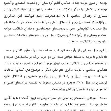
بودجه از سوی دولت بغداد. ساکنان اقلیم کردستان از وضعیت اقتصادی و کمبود
فرصت‌های شغلی یا دیگر مشکلات مانند قطعی یا نبود برق عمیقا ناراضی‌اند و
بسیاری از رهبران سیاسی را به سوءمدیریت متهم می‌کنند. این خبرگزاری
می‌افزاید که فساد نیز یکی از مسائل اصلی در انتخابات است. دولت منطقه‌ای
سال‌ها‌ست با اتهام‌هایی مبنی بر زدوبندهای خویشاوندی و فقدان شفافیت مواجه
است و بسیاری از رأی‌دهندگان، به‌ویژه نسل جوان، خواستار اصلاحات ساختاری
برای رفع این نگرانی‌ها هستند.
با این حال بسیاری از رأی‌دهندگان امید به اصلاحات را به‌طور کامل از دست
داده‌اند و با توجه به تسلط طولانی‌مدت این دو حزب بزرگ بر ساختارهای قدرت و
عرصه‌های سیاسی، به توانایی احزاب اپوزیسیون برای ایجاد تغییرات تردید دارند.
همکاری سیاسی با دولت مرکزی هم یکی دیگر از موضوع‌های کلیدی انتخابات
اخیر است. روابط اربیل و بغداد از زمان برگزاری همه‌پرسی استقلال اقلیم
کردستان در سال ۲۰۱۷، به‌ویژه در مسائل مربوط به تقسیم درآمدهای نفتی و
تخصیص بودجه، همواره پرتنش بوده است.
محمد السودانی، نخست‌وزیر عراق، در سفر اخیرش به اربیل گفت: «ما به تأمین
حقوق مردم کرد متعهدیم اما این امر باید در چارچوب قانون اساسی عراق انجام
شود». در برخی مناطق اقلیم کردستان، انتخابات جاری به‌ میزان درخور‌ توجهی