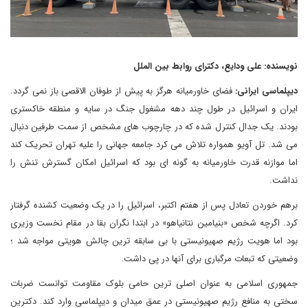
نویسنده: علی ودایع، دکترای روابط بین الملل
دیپلماسی ایرانی:
فضای خاورمیانه هرگز به پیش از طوفان الاقصی باز نمی گردد.
ایران و اسرائیل در طول چند دهه مشغول جنگ در سایه و منطقه خاکستری
بودند. یک جدال کنترل شده که در چارچوب های مشخص از سمت طرفین دنبال
می شد. تل آویو همواره تلاش می کرد جامعه جهانی را علیه تهران تحریک کند
اما موازنه قدرت خاورمیانه به گونه ای بود که اسرائیل امکان گسترش تنش را
نداشت.
برهم خوردن تعادل پس از هفتم اکتبر، اسرائیل را در یک وضعیت کشنده گرفتار
کرد. اگرچه شخص «بنیامین نتانیاهو» در ابتدا نگران بقا در مقام نخست وزیری
بود اما هویت رژیم صهیونیستی با بی سابقه ترین چالش هویتی مواجه شد ؛
وضعیتی که تبعات مرگباری برای آنها در پی داشت.
جمهوری اسلامی به عنوان اصلی ترین حامی بلوک مقاومت توانست ضربات
سختی به منافع رژیم صهیونیستی در عمق میدان و دیپلماسی وارد کند. دکترین