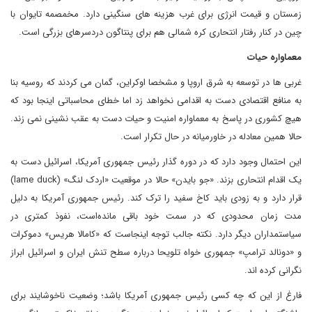
زمستان و قیمت انرژی برای غرب هزینه های سنگینی دارد. مخمصمه تایوان با
چین در کنار رفتار انتحاری کره شمالی هم برای پنتاگون دردسرهای بزرگی است.
معماواره حیات
غربی ها در توسعه به شرق اروپا و مشخصا اوکراین، گمان می کردند که روسیه بنا
به منافع اقتصادی دست به اقدامی نخواهد زد اما خطای محاسباتی اینجا بود که
هیچ کشوری در پاسخ به معماواره امنیت و حیات دست به عقب نشینی نمی زند.
حالا همین معادله در خاورمیانه در حال تکرار است.
این احتمال وجود دارد که در دوره گذار رئیس جمهوری آمریکا، اسرائیل دست به
یک اقدام انتحاری بزند. «جو بایدن» حالا در موقعیت «اردک لنگ» (lame duck)
قرار دارد و به زودی باید کاخ سفید را ترک کند. رئیس جمهوری آمریکا به دلیل
مدت زمان محدودی که در سمت خود باقی مانده‌است، نفوذ کمتری در
سیاستمداران دیگر دارد. نکته جالب توجه اینجاست که «کامالا هریس» دموکرات
و «دونالد ترامپ» جمهوری خواه تلویحا درباره سطح تنش ایران و اسرائیل ابراز
نگرانی کرده اند.
فارغ از این که چه کسی رئیس جمهوری آمریکا باشد؛ وضعیت ناخوشایند برای