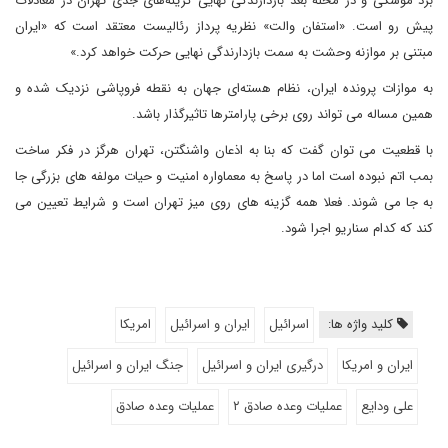
برد موشکی و در محله بعد بازدارندگی نهایی گزینه‌های جدی تهران در معادلات
پیش رو است. «استفان والت» نظریه پرداز رئالیست معتقد است که «ایران
مبتنی بر موازنه وحشت به سمت بازدارندگی نهایی حرکت خواهد کرد.»
به موازات پرونده ایران، نظام هسته‌ای جهان به نقطه فروپاشی نزدیک شده و
همین مساله می تواند روی برخی پارامترها تاثیرگذار باشد.
با قطعیت می توان گفت که بنا به اذعان واشنگتن، تهران هرگز در فکر ساخت
بمب اتم نبوده است اما در پاسخ به معماواره امنیت و حیات مولفه های بزرگی جا
به جا می شوند. فعلا همه گزینه های روی میز تهران است و شرایط تعیین می
کند که کدام سناریو اجرا شود.
کلید واژه ها:
اسرائیل
ایران و اسرائیل
امریکا
ایران و امریکا
درگیری ایران و اسرائیل
جنگ ایران و اسرائیل
علی ودایع
عملیات وعده صادق ۲
عملیات وعده صادق