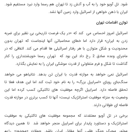
شود. تل آویو خود را به آب و آتش زد تا تهران هم رسما وارد نبرد مستقیم شود.
ایران با ذهن خواهی از اسرائیل وارد زمین آنها نشد.
توازن اقدامات تهران
اسرائیل امروز احساس می کند که «در یک فرصت تاریخی بی نظیر برای ضربه
زدن به ایران» قرار دارد اما خطای محاسباتی آنها اینجاست که تهران بدون
محدودیت و شکل متوازن با هر رفتار اسرائیلی ها اقدام می کند. اتفاقی که در
ماجرای وعده صادق 2 رخ داد این بود که تهران رسما خویشتنداری را کنار
گذاشت تا شکل و فرم متفاوتی از قدرت موشکی ایران را به نمایش بگذارد.
اسرائیل نمی خواهد به موازنه قدرت با ایران تن بدهد. نتانیاهو می خواهد
سنگ‌بنای رویای «اسراییل بزرگ» را به نام خود ثبت کند اما این هدف فعلا تا
تحقق فاصله دارد. اسراییل اگرچه موفقیت های تاکتیکی کسب کرده اما این
وضعیت به منزله موفقیت استراتژیک نیست؛ آنها تا کسب برتری در موازنه قدرت
فاصله ای طولانی دارند.
برخی در تل آویو معتقدند که مجموعه موفقیت های تاکتیکی به موفقیت
استراتژیک و دستاورد پایدار برای اسراییل منجر خواهد شد تا همین دیدگاه
موتور محرک جنگ طلبی آنها مقابل ایران باشد. حملات «محدود» رژیم