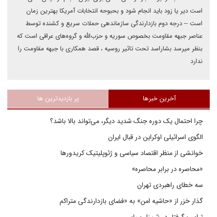
است دیر یا زود باید انجام شود و بحبوحه انتخابات آمریکا بهترین زمان
است -- درجه دوم بازدارندگی سازماندهی حملات سریع و کشنده توسط
عناصر جبهه مقاومت بخصوص سوریه و حزب‌الله و گروه‌های عراقی است که
بنظر میرسد بشاراسد تحت تاثیر روسیه ، قصد همکاری با جبهه مقاومت را
ندارد
آخرین خبرها
پر بازدیدترین ها
چرا احتمال یک دوره جنگ شدید دیگر، می‌تواند بالا باشد؟
الگوی اسرائیلی اوکراین در قبال ایران
خوانشی از منظر اقتصاد سیاسی و ژئوپلیتیک کریدورها
«محاصره در برابر محاصره»
سه خطای راهبردی تهران
گذار خزر از «حاشیه امن» به «فضای بازدارندگی متراکم
ترامپ گرفتار در شن‌زار سیاسی