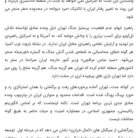
واشنگتن این است که اسرائیل نمی خواهد به جنگ در منطقه خاکستری بازگردد و
این روند به تغییر رفتار ایران با تاکتیک «مرد دیوانه» در محدوده خطر منجر می
شود.
راهبرد ابهام، عدم قطعیت، پرستیژ جنگ تهران ذیل وعده صادق توانسته تلاش
تل‌آویو برای کسب برتری را با چالش مواجه کند. نه آمریکا و نه اسرائیل راهبردی
جز تهدید و آرایش نظامی راهبردی مقابل ایران ندارند. در بشکه باروت غرب آسیا،
هر گونه خطای محاسباتی به شعله‌ور شدن آتش جنگ به گستره خاورمیانه منجر
می‌شود. «سید عباس عراقچی» وزیر أمور خارجه ایران صراحتا در سفر به
کشورهای منطقه اعلام کرده که تهران هم گزینه جنگ، هم گزینه صلح را روی میز
دارد اما تهران بازی های پیچیده تری در مشت دارد.
در کوتاه مدت، تهران آماده برخوردهای رفت و برگشتی یا همان استراتژی زد و
خورد پینگ پونگ شده است. اقدامات محدود و متوازن ایران در چارچوب وعده
صادق جدی ترین برنامه تهران است. نکته اینجاست که بر اساس الگوریتم
رئالیستی، جمهوری اسلامی در معماواره امنیت و حیات حاضر به هیچ گونه
مماشات نیست.
رمزگشایی از سیگنال های «کمال خرازی» نشان می دهد که در مرحله اول توسعه