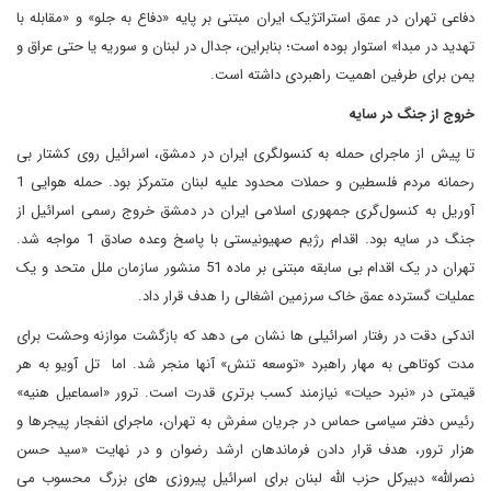
دفاعی تهران در عمق استراتژیک ایران مبتنی بر پایه «دفاع به جلو» و «مقابله با
تهدید در مبدا» استوار بوده است؛ بنابراین، جدال در لبنان و سوریه یا حتی عراق و
یمن برای طرفین اهمیت راهبردی داشته است.
خروج از جنگ در سایه
تا پیش از ماجرای حمله به کنسولگری ایران در دمشق، اسرائیل روی کشتار بی
رحمانه مردم فلسطین و حملات محدود علیه لبنان متمرکز بود. حمله هوایی 1
آوریل به کنسول‌گری جمهوری اسلامی ایران در دمشق خروج رسمی اسرائیل از
جنگ در سایه بود. اقدام رژیم صهیونیستی با پاسخ وعده صادق 1 مواجه شد.
تهران در یک اقدام بی سابقه مبتنی بر ماده 51 منشور سازمان ملل متحد و یک
عملیات گسترده عمق خاک سرزمین اشغالی را هدف قرار داد.
اندکی دقت در رفتار اسرائیلی ها نشان می دهد که بازگشت موازنه وحشت برای
مدت کوتاهی به مهار راهبرد «توسعه تنش» آنها منجر شد. اما تل آویو به هر
قیمتی در «نبرد حیات» نیازمند کسب برتری قدرت است. ترور «اسماعیل هنیه»
رئیس دفتر سیاسی حماس در جریان سفرش به تهران، ماجرای انفجار پیجرها و
هزار ترور، هدف قرار دادن فرماندهان ارشد رضوان و در نهایت «سید حسن
نصرالله» دبیرکل حزب الله لبنان برای اسرائیل پیروزی های بزرگ محسوب می