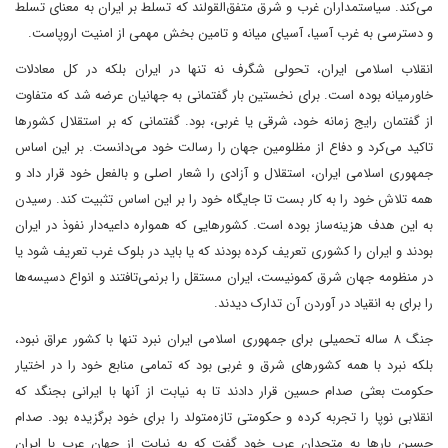
می‌کند. سیاستمداران غرب و شرق متفق‌القولند که تسلط بر ایران به معنای تسلط
و دسترسی به غرب آسیا، آسیای میانه و تامین بخش مهمی از امنیت اروپاست.
انقلاب اسلامی ایران، تحولی شگرف نه تنها در ایران بلکه در کل معادلات
خاورمیانه بوده است. برای نخستین بار گفتمانی به جهانیان عرضه شد که متفاوت
از گفتمان رایج زمانه خود، شرقی یا غربی، بود. گفتمانی که بر استقلال کشورها
تاکید می‌کرد و دفاع از مظلومین جهان را رسالت خود می‌دانست. بر این اساس
جمهوری اسلامی ایران، استقلال و آزادی را شعار اصلی و بالفعل خود قرار داد و
همه تلاش خود را به کار بست تا جایگاه خود را بر این اساس تثبیت کند. رسیدن
به این هدف هزینه‌ساز بوده است. کشورهایی که همواره داعیه‌دار نفوذ در ایران
بودند و ایران را کشوری تعریف کرده بودند که یا باید در بلوک غرب تعریف شود یا
در منظومه جهان شرق کمونیست، ایران مستقل را برنمی‌تافتند و انواع دسیسه‌ها
را برای به انقیاد در آوردن آن تدارک دیدند.
جنگ ۸ ساله تحمیلی برای جمهوری اسلامی ایران نبرد تنها با کشور عراق نبود،
بلکه نبرد با همه کشورهای شرق و غربی بود که تمامی منابع خود را در اختیار
حکومت بعثی صدام حسین قرار دادند تا به نیابت از آنها با ایرانی بجنگد که
انقلابی نوپا را تجربه کرده و حکومتی تازه‌متولد را برای خود برگزیده بود. صدام
حسین بارها به متحدان عرب خود گفت که به نیابت از جهان عرب با ایران