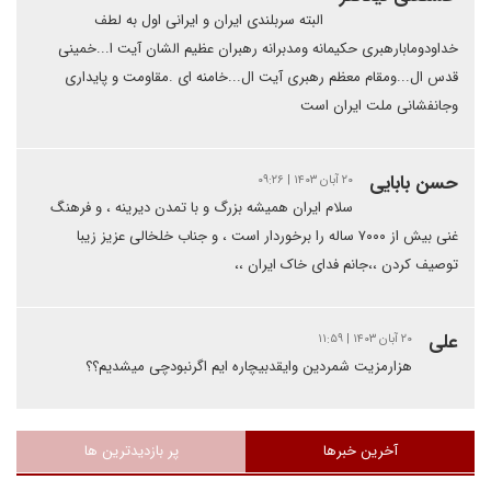
البته سربلندی ایران و ایرانی اول به لطف
خداودومابارهبری حکیمانه ومدبرانه رهبران عظیم الشان آیت ا...خمینی
قدس ال...ومقام معظم رهبری آیت ال...خامنه ای .مقاومت و پایداری
وجانفشانی ملت ایران است
حسن بابایی
۲۰ آبان ۱۴۰۳ | ۰۹:۲۶
سلام ایران همیشه بزرگ و با تمدن دیرینه ، و فرهنگ
غنی بیش از ۷۰۰۰ ساله را برخوردار است ، و جناب خلخالی عزیز زیبا
توصیف کردن ،،جانم فدای خاک ایران ،،
علی
۲۰ آبان ۱۴۰۳ | ۱۱:۵۹
هزارمزیت شمردین وایقدبیچاره ایم اگرنبودچی میشدیم؟؟
آخرین خبرها
پر بازدیدترین ها