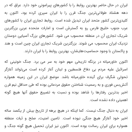
ایران در حال حاضر بهترین روابط را با کشورهای پیرامونی خود دارد. عراق که در
دهه هشتاد طولانی‌ترین جنگ قرن را با ایران سپری کرده بود، اکنون به
کلیدی‌ترین کشور متحد ایران تبدیل شده است. روابط تجاری ایران با کشورهای
عرب جنوب خلیج فارس رو به گسترش است و امارات متحده عربی بزرگترین
شریک تجاری آن در منطقه محسوب می شود. کشورهای بزرگ آسیایی دوستان
نزدیک ایران محسوب می شوند. بزرگترین شریک تجاری ایران چین است و هند
و پاکستان با وجود حساسیت‌هایشان، بهترین روابط را با ایران دارند.
اکنون خاورمیانه در بزنگه تاریخی مهم خود به سر می برد. جنگ خونینی که
اسرائیل علیه مردم بی دفاع فلسطین و لبنان آغاز کرده است می‌تواند آغازگر
تحولی شگرف برای آینده خاورمیانه باشد. موضع ایران در این زمینه همواره
آتش‌بس فوری و به رسمیت شناختن حقوق مردمانی بوده که طی حداقل نیم قرن
اخیر بدترین رفتارها را شاهد بوده و نسبت به تضییع حقوق آنها هیچ گونه
اهمیتی داده نشده است.
ایران به دنبال جنگ نیست. کما اینکه در هیچ برهه از تاریخ بیش از یکصد ساله
اخیر خود آغازگر هیچ جنگی نبوده است. تامین امنیت، صلح و ثبات منطقه
همواره برای ایران رسالت بوده است. اکنون نیز ایران تحمیل هیچ گونه جنگ و