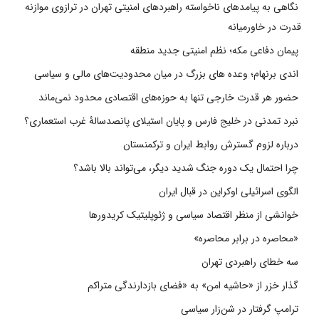
نگاهی به پیامدهای ناخواسته راهبردهای امنیتی تهران در ترازوی موازنه
قدرت در خاورمیانه
پیمان دفاعی مکه؛ نظم امنیتی جدید منطقه
اندی برنهام؛ وعده های بزرگ در میان محدودیت‌های مالی و سیاسی
حضور هر قدرت خارجی تنها به حوزه‌های اقتصادی محدود نمی‌ماند
نبرد تمدنی در خلیج فارس و پایان استیلای پانصدسالۀ غرب استعماری؟
درباره لزوم گسترش روابط ایران و ترکمنستان
چرا احتمال یک دوره جنگ شدید دیگر، می‌تواند بالا باشد؟
الگوی اسرائیلی اوکراین در قبال ایران
خوانشی از منظر اقتصاد سیاسی و ژئوپلیتیک کریدورها
«محاصره در برابر محاصره»
سه خطای راهبردی تهران
گذار خزر از «حاشیه امن» به «فضای بازدارندگی متراکم
ترامپ گرفتار در شن‌زار سیاسی