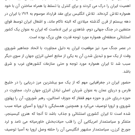
اهمیت ایران را درک می کردند و برای کنترل یا تسلط یا همراه ساختن آن با خود
همواره تلاش کرده‌اند. تلاش انگلیس برای عقد قرارداد موسوم به ۱۹۱۹ با ایران در
دهه بیستم از قرن گذشته میلادی که البته ناکام ماند، و اشغال ایران توسط قوای
متفقین در جنگ جهانی دوم، شاهدی بر این ادعاست که ایران به عنوان یک کشور
استثنائی منطقه‌ای همواره مورد توجه قدرت های بزرگ بوده است.
در عصر جنگ سرد نیز موقعیت ایران به دلیل مجاورت با اتحاد جماهیر شوروی
وقت از یک سو و تبدیل شدن آن به یکی از منابع اصلی انرژی جهان از سوی دیگر
سبب شد تا ایران همواره مورد توجه و حتی منازعات کشورهای غرب و شرق
باشد.
حضور ایران در جغرافیایی مهم که از یک سو بیشترین مرز دریایی را در خلیج
فارس و دریای عمان به عنوان شریان اصلی تبادل انرژی جهان دارد، مجاورت در
حوزه دریای خزر و حوزه مهم قفقاز که جوزف استالین، رهبر شوروی، آن را پهلوی
شوروی و اروپا توصیف می‌کرد و همچنین همسایگی با اروپا و آسیای میانه سبب
شده است تا ایران کشوری استثنائی و جذاب باشد تا آنجا که هنری کیسینجر،
متفکر و سیاستمدار امریکایی آن را قلب حیات‌بخش خاورمیانه می نامد و لرد
جورج کرزن، سیاستمدار مشهور انگلیسی آن را حلقه وصل اروپا به آسیا توصیف