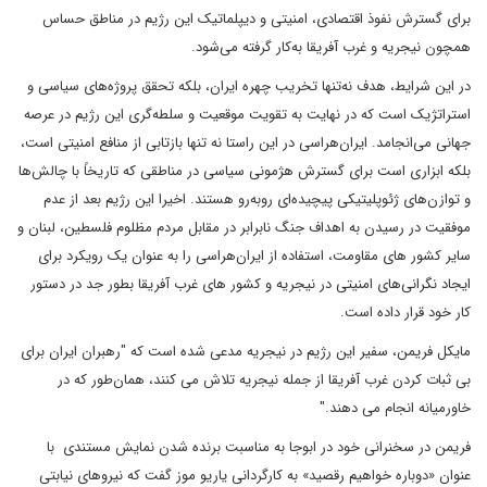
برای گسترش نفوذ اقتصادی، امنیتی و دیپلماتیک این رژیم در مناطق حساس
همچون نیجریه و غرب آفریقا به‌کار گرفته می‌شود.
در این شرایط، هدف نه‌تنها تخریب چهره ایران، بلکه تحقق پروژه‌های سیاسی و
استراتژیک است که در نهایت به تقویت موقعیت و سلطه‌گری این رژیم در عرصه
جهانی می‌انجامد. ایران‌هراسی در این راستا نه تنها بازتابی از منافع امنیتی است،
بلکه ابزاری است برای گسترش هژمونی سیاسی در مناطقی که تاریخاً با چالش‌ها
و توازن‌های ژئوپلیتیکی پیچیده‌ای روبه‌رو هستند. اخیرا این رژیم بعد از عدم
موفقیت در رسیدن به اهداف جنگ نابرابر در مقابل مردم مظلوم فلسطین، لبنان و
سایر کشور های مقاومت، استفاده از ایران‌هراسی را به عنوان یک رویکرد برای
ایجاد نگرانی‌های امنیتی در نیجریه و کشور های غرب آفریقا بطور جد در دستور
کار خود قرار داده است.
مایکل فریمن، سفیر این رژیم در نیجریه مدعی شده است که "رهبران ایران برای
بی ثبات کردن غرب آفریقا از جمله نیجریه تلاش می کنند، همان‌طور که در
خاورمیانه انجام می دهند."
فریمن در سخنرانی خود در ابوجا به مناسبت برنده شدن نمایش مستندی با
عنوان «دوباره خواهیم رقصید» به کارگردانی یاریو موز گفت که نیروهای نیابتی