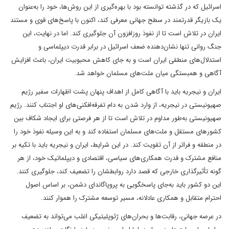
اسرائیل که در گذشته توانسته بود با بهره‌گیری از این روش‌ها، خود را به‌عنوان
یک بازیگر قدرتمند در سطح جهانی معرفی کند، اکنون با پاسخ‌های قوی و مستند
ایران در تلاش است تا از نفوذ روزافزون آن جلوگیری کند. اما در نهایت، این
جنگ روانی تنها نشان‌دهنده ضعف اسرائیل در برابر قدرت دیپلماسی و
استدلال‌های منطقی ایران است و به جای کاهش محبوبیت ایران، باعث افزایش
آگاهی و همبستگی میان ملت‌های مسلمان خواهد شد.
ایران و نیجریه باید با آگاهی کامل از اهداف پنهان پشت اظهارات سفیر رژیم
صهیونیستی در نیجریه، از وارد شدن به دام تفرقه‌افکنی‌های او اجتناب کنند. رژیم
صهیونیستی به‌طور مداوم در تلاش است تا از هر فرصتی برای ایجاد شکاف بین
کشورهای مستقل و ملت‌های مسلمان استفاده کند و به این وسیله نفوذ خود را
در منطقه و فراتر از آن تقویت کند. در این شرایط، ایران و نیجریه باید با تکیه بر
منافع مشترک و قدرت همکاری‌های سیاسی، اقتصادی و دیپلماتیک خود، از هر
گونه تأثیرگذاری خارجی که قصد دارد روابطشان را تضعیف کند، جلوگیری کنند.
این دو کشور باید به‌جای پاسخگویی به پروپاگاندای دشمن، بر اساس اصول
احترام متقابل و همکاری عادلانه، مسیر توسعه مشترک را هموار کنند.
در عرصه جهانی، رقابت‌ها و بحران‌های ژئوپلیتیکی اغلب می‌تواند به تضعیف