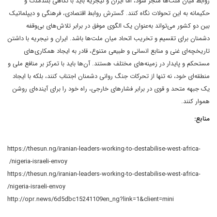
روابط میان ملت‌ها منجر شود، اما ایران و نیجریه باید با نگاهی بلندمدت و
حکیمانه به این تحولات نگاه کنند. گسترش روابط اقتصادی، فرهنگی و دیپلماتیک
بین دو کشور می‌تواند به‌عنوان یک الگوی موفق در برابر تلاش‌های بی‌وقفه
دشمنان برای تقسیم و تخریب اتحاد میان ملت‌ها باشد. ایران و نیجریه با داشتن
تاریخچه‌ای غنی و منابع انسانی و طبیعی متنوع، قادر به ایجاد همکاری‌های
مستحکم و پایدار در زمینه‌های مختلف هستند. آن‌ها باید با تمرکز بر منافع ملی و
منطقه‌ای خود، نه تنها از تحرکات جنگ روانی دشمنان اجتناب کنند، بلکه با ایجاد
یک جبهه متحد و قوی در برابر فشارهای خارجی، راه خود را برای آینده‌ای روشن
هموار کنند.
منابع:
https://thesun.ng/iranian-leaders-working-to-destabilise-west-africa-
nigeria-israeli-envoy/
https://thesun.ng/iranian-leaders-working-to-destabilise-west-africa-
nigeria-israeli-envoy/
http://opr.news/6d5dbc15241109en_ng?link=1&client=mini