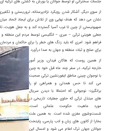
جلسات سخنرانی او توسط جوانان یا یورش به کشتی های ترکیه ای ح
از سوی دیگر، آشکار شدن رویکرد نژادپرستانه، تروریستی و تکفی
نشان می دهد که هدف نهایی وی از تلاش برای ایجاد اتحاد میان
صهیونیستی از چین تا غرب آسیا گسترده کند و به جعل هویت، تا
جعلی هویتی ترکی – عبری – انگلیسی توسط مردم این منطقه و ای
فراهم شود. امری که باید زنگ های خطر را برای حاکمان و مردما
برای صلح و ثبات منطقه و جهان به صدا درآورد.
از همین روست که هاکان فیدان، وزیر أمور
خارجه ترکیه، در سفر چند ماه قبل خود به چین
با نوجوان چینی مناطق ایغورنشین ترکی صحبت
می کند تا حس همدلی و همراهی او را
برانگیزد؛ نوجوانی که احتمالا با دیدن سریال
های مبتذل ترکی که حاوی جعلیات تاریخی در
مورد ماهیت حکومت عثمانی است،
شست‌وشوی مغزی شده است. به همین علت
بخارا از کانون های زبان و ادب پارسی، پایتخت
جوانان جهان ترک اعلام می شود و امسال این