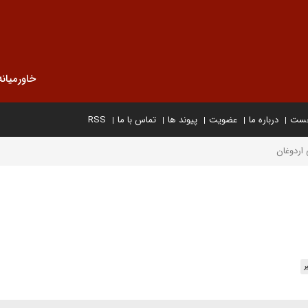
خاورمیانه
خست
درباره ما
عضویت
پیوند ها
تماس با ما
RSS
 اردوغان
ر