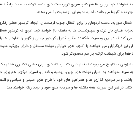
دید نخواهد کرد. روس ها هم که پیشروی تروریست های متحد ترکیه به سمت پایگاه ها
انه و آفریقا می دانند، اجازه تداوم این وضعیت را نمی دهند.
مال سوریه، دست اردوغان را برای اشغال جنوب ارمنستان، ایجاد کریدور جعلی زنگزور
 تجزیه طلبان پان ترک و صهیونیست ها به منطقه باز خواهد کرد. امری که کریدور شم
 می کند که در این وضعیت شکننده امکان کنترل کریدور جعلی زنگزور را ندارد و همرا
ان نیز غربگرایان می خواهند با آشوب های خیابانی دولت مستقل و دارای رویکرد مثب
ا فضا برای شیطنت ترکیه باز هم محدودتر شود.
 زودی به تاریخ می پیوندند، قمار نمی کند. رسانه های عربی حامی تکفیری ها در یک
 به سینه نخواهند زد. سران دولت های چین، روسیه و قفقاز و آسیای مرکزی هم برای 
ه باشند و در سرمایه گذاری ها و همراهی های خود با طرح های امنیتی و سیاسی و اقتص
نند. در غیر این صورت همه داشته ها و سرمایه های خود را برباد رفته خواهند دید.