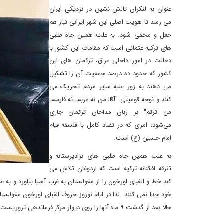
عنوان به لنکران تالش نشین در نزدیکی ایران
می رسد تا هویت اصلی این شهر ایرانی تبار هم
جعل و مخفی شود. به علت همین جاه طلبی
های ترکیه عثمانی است که مقامات این کشور با
دخالت در امور داخلی عراق، ترکمان های این
کشور که حدود ده درصد جمعیت آن را تشکیل
می دهند به زور علیه سایر مردم تحریک می
کنند و نوحه قومیتی "آقا! من نه عربم، نه فارسم،
من ترکم" بر زبان مداحان ترکمان جاری
می‌شود؛ امری که در تضاد کامل با فلسفه قیام
امام حسین (ع) است.
به علت همین جاه طلبی های نژادپرستانه و
تفرقه افکنانه ترکیه است که اردوغان تلاش می
کند خط و الفبای اورخون را از مغولستان به غرب آسیا بیاورد و به
خود جدا نمی کنند. لذا در ایام نوروز حروف الفبای اورخون مغول
حالا بعد از گذشت ۹ ماه آنها را روی دیوار مرکز فرماندهی تروریست های تکفیری مورد حمایت اردوغان در نزدیکی حلب سوریه نیز رصد می کنیم.