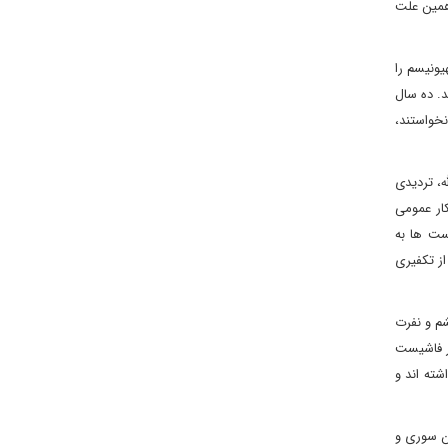
 همین علت
یونیسم را
د. ده سال
خواستند،
ه، تردیدی
کار عمومی
ست ها به
از تکفیری
شم و نفرت
ار فاشیست
ته اند و
ان سوری و