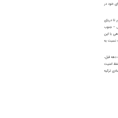
ی خود در
 تا دریای
ال – جنوب
هی با این
ت نسبت به
 دهه قبل،
حفظ امنیت
ادی ترکیه