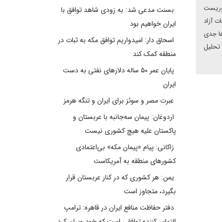
روریست
بسنت مدعی شد: به زودی شاهد توافق با
ت آزاد
ایران خواهیم بود
ها جدی
اسحاق دار: امیدواریم توافق مکه به ثبات در
 تحلیل
منطقه کمک کند
پایان عمر ۵۰ ساله دلارهای نفتی به دست
ایران
عبرت مصر و سوئز برای ایران و تنگه هرمز
اردوغان: پیمان سه‌جانبه با عربستان و
پاکستان علیه هیچ کشوری نیست
زاکانی: پیام «پیمان مکه» بی‌اعتمادی
کشورهای منطقه به آمریکاست
یمن: هر کشوری که در کنار عربستان قرار
بگیرد، متجاوز است
دفتر حفاظت منافع ایران در قاهره: ترامپ
التماس‌کننده توافقی است که خود ویران کرد