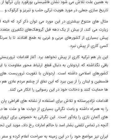
به همین علت تلاش می شود نشان فاشیستی بوزقورد پان ترکها از ورز
تاریخ سازی جعلی در مورد هویت ترکی حلب و تبریز و کرکوک و ...
مثال های متنوع بیشتری در این مورد می توان ذکر کرد که البته ا
زیارت می کند، از بیش از یک دهه قبل گروهک‌های تکفیری متعددی 
پیش بسیاری از کشورهای عربی و غربی به طمع افتادند تا با سرن
کسی کاری از پیش نبرد.
این بار هم ترکیه کاری از پیش نخواهد برد. آغاز اقدامات تروریس
باقی نگذاشته که اردوغان به دنبال قطع ارتباط محور مقاومت با ا
کشورهای اسلامی داشته است. اردوغان با تقویت تروریست های
فلسطین و لبنان را از بین ببرد که این نفاق از چشم مردم عادی هم
ها حمایت کنند و دخالت خود در این رسوایی را انکار می کنند.
اقدامات نژادپرستانه و تلاش برای استفاده از نشانه های افراطی پ
را به همراه داشته و باعث نگرانی بسیاری از دولت ها و ملت ها در
های آلمان نازی را یادآور است. این نگرانی به خصوص برای اروپ
آنچه در تماس تلفنی بشار اسد با حاکم امارات رخ داد، موید این ت
ایران نیز مواضع خود را در این زمینه به صراحت اعلام کرده و سفر