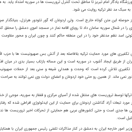
شگاه یادگار امام تبریز تا مناطق تحت کنترل تروریست ها در سوریه امتداد یابد. به
 به سبک مد نظر ترکیه روایت می شود.
ز حوصله این متن کوتاه خارج است. ولی اردوغان که گور تئودور هرتزل، بنیانگذار صه
را در شمال سوریه سامان داد تا رویای اقامه نماز در مسجد اموی دمشق را محقق کن
گونی اسد نظم مدنظر خود را در این منطقه حاکم کنند و چون ایران و محور مقاومت ن
تی تکفیری های مورد حمایت ترکیه بلافاصله بعد از آتش بس صهیونیست ها با حزب الل
یران از طریق ایجاد آشوب در سوریه است و این مساله بازتاب بسیار بدی در میان اف
 تکفیری تلاش کرده است که وحدت و همدلی شیعه و سنی بعد از حملات صهیونی
 دور نمی ماند. از همین رو حتی خود اردوغان و اعضای دولت وی نمی توانند به صراحت 
ان ترکها توسط تروریست های منتقل شده از آسیای مرکزی و قفقاز به سوریه، موجی از خ
 مورد تبعات آزاد گذاشتن اردوغان برای حمایت از این ایدئولوژی افراطی شده که رفت
ایی ها جدی است و حتی کشورهای عربی هم حمایتی از تحرکات اخیر تروریست ها نداش
حلیل است.
 وزیر امور خارجه ایران به دمشق در کنار مذاکرات تلفنی رئیس جمهوری ایران با همتای