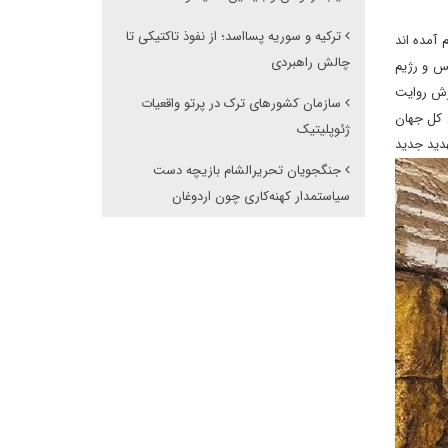
ترکیه و سوریه پسااسد؛ از نفوذ تاکتیکی تا
آمده اند
چالش راهبردی
س و رژیم
رش روایت
سازمان کشورهای ترک در پرتو واقعیات
 کل جهان
ژئوپلیتیک
دید جدید
جنگجویان تحریرالشام بازیچه دست
سیاستمدار کهنه‌کاری چون اردوغان