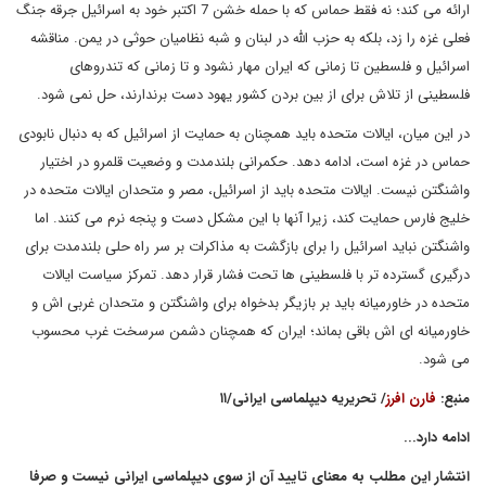
ارائه می کند؛ نه فقط حماس که با حمله خشن 7 اکتبر خود به اسرائیل جرقه جنگ
فعلی غزه را زد، بلکه به حزب الله در لبنان و شبه نظامیان حوثی در یمن. مناقشه
اسرائیل و فلسطین تا زمانی که ایران مهار نشود و تا زمانی که تندروهای
فلسطینی از تلاش برای از بین بردن کشور یهود دست برندارند، حل نمی شود.
در این میان، ایالات متحده باید همچنان به حمایت از اسرائیل که به دنبال نابودی
حماس در غزه است، ادامه دهد. حکمرانی بلندمدت و وضعیت قلمرو در اختیار
واشنگتن نیست. ایالات متحده باید از اسرائیل، مصر و متحدان ایالات متحده در
خلیج فارس حمایت کند، زیرا آنها با این مشکل دست و پنجه نرم می کنند. اما
واشنگتن نباید اسرائیل را برای بازگشت به مذاکرات بر سر راه حلی بلندمدت برای
درگیری گسترده تر با فلسطینی ها تحت فشار قرار دهد. تمرکز سیاست ایالات
متحده در خاورمیانه باید بر بازیگر بدخواه برای واشنگتن و متحدان غربی اش و
خاورمیانه ای اش باقی بماند؛ ایران که همچنان دشمن سرسخت غرب محسوب
می شود.
منبع:
فارن افرز
/ تحریریه دیپلماسی ایرانی/۱۱
ادامه دارد...
انتشار این مطلب به معنای تایید آن از سوی دیپلماسی ایرانی نیست و صرفا