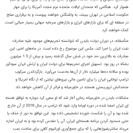
هموار کرد. هنگامی که متحدان ایالات متحده عزم مجدد آمریکا را برای مهار
حکومت اسلامی در تهران ببینند، به واشنگتن خواهند پیوست و به برقراری صلح
در منطقه ای که برای بازارهای انرژی و بازارهای سرمایه جهانی بسیار حیاتی است،
کمک خواهند کرد.
متأسفانه، در دوران دولت بایدن که نتوانسته تحریم‌های موجود علیه صادرات
نفت ایران را اجرا کند، عکس این موضوع رخ داده است. در ماه‌های اخیر، این
صادرات به بالاترین حد خود در شش سال گذشته رسید و بیش از 1.5 میلیون
بشکه در روز بود. تسهیل اجرای تحریم‌ها برای دولت ایران و ارتش ایران سودآور
بوده و سالانه ده‌ها میلیارد دلار از آن‌ها به‌دست می‌آورد. بازگرداندن سرکوب
ترامپ توانایی ایران را برای تامین مالی نیروهای نیابتی که از نگاه امریکا و
متحدانش تروریستی هستند در خاورمیانه و فراتر از آن کاهش خواهد داد.
مشکلات بایدن در خاورمیانه زمانی آغاز شد که او سعی کرد دوباره به توافق هسته
ای ایران امضا شده در دوره اوباما وارد شود که ترامپ در سال 2018 از آن خارج
شده بود و آن را شکست خورده تشخیص داده بود. این توافق به دور از حذف یا
حتی مسدود کردن برنامه هسته‌ای ایران، آن را مقدس کرده بود و به ایران اجازه
می‌داد سانتریفیوژهایی را که برای جمع‌آوری اورانیوم کافی برای ساخت بمب