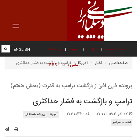
Toggle
vigation
صفحه نخست
درباره ما
عضویت
پیوند ها
ENGLISH
صفحه‌اصلی
اخبار
آمریکا
ترامپ و بازگشت به فشار حداکثری
تماس با ما
RSS
پرونده فارن افرز از بازگشت ترامپ به قدرت (بخش هفتم)
ترامپ و بازگشت به فشار حداکثری
۲۷ آذر ۱۴۰۳ | ۲۰:۰۰
کد : ۲۰۳۰۰۳۶
آمریکا
پرونده هسته ای
انتخاب سردبیر