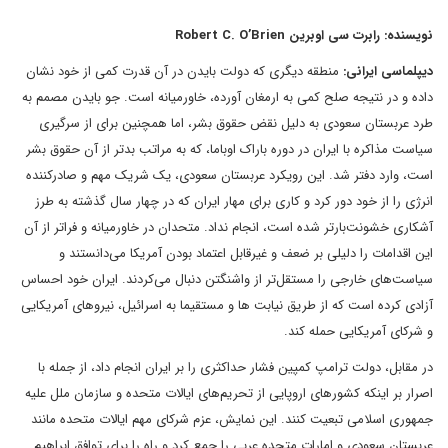
نویسنده: رابرت سی اوبرین Robert C. O’Brien
دیپلماسی ایرانی:
منطقه دیگری که دولت بایدن در آن قدرت کمی از خود نشان
داده و در نتیجه صلح کمی به ارمغان آورده، خاورمیانه است. جو بایدن مصمم به
طرد عربستان سعودی به دلیل نقض حقوق بشر، اما همچنین برای از سرگیری
سیاست مذاکره با ایران در دوره باراک اوباما، که به مراتب بدتر از آن حقوق بشر
است، وارد دفتر شد. این رویکرد عربستان سعودی، یک شریک مهم و صادرکننده
انرژی را از خود دور کرد و کاری برای مهار ایران که در چهار سال گذشته به طرز
آشکاری خشونت‌بارتر شده است، انجام نداد. متحدان در خاورمیانه و فراتر از آن
این اقدامات را دلیلی بر ضعف و غیرقابل اعتماد بودن آمریکا می‌دانستند و
سیاست‌های خارجی را مستقل‌تر از واشنگتن دنبال می‌کردند. ایران خود احساس
آزادی کرده است که از طریق نیابت ها و مستقیما به اسرائیل، نیروهای آمریکایی
و شرکای آمریکایی حمله کند.
در مقابل، دولت ترامپ کمپین فشار حداکثری را بر ایران انجام داد، از جمله با
اصرار بر اینکه کشورهای اروپایی از تحریم‌های ایالات متحده و سازمان ملل علیه
جمهوری اسلامی تبعیت کنند. این نمایش، عزم شرکای مهم ایالات متحده مانند
عربستان سعودی و امارات متحده عربی را جمع کرد و راه را برای توافق ابراهیم