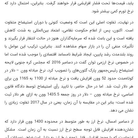
یابد، قیمت‌ها تحت فشار افزایشی قرار خواهند گرفت. بنابراین، احتمال دارد که
نرخ تورم کمی بیشتر شود.
در نهایت، تفاوت اصلی این است که وضعیت کنونی با دوران استیضاح متفاوت
است. اکنون، پس از اعلام حکومت نظامی، اعتماد بین‌المللی به شدت کاهش
یافته است و این باعث شده که سرمایه‌گذاران هنوز در حالت انتظار قرار بگیرند و
تأثیرات منفی آن را در بازار سهام مشاهده کنند. بنابراین، ترکیب این عوامل با
روند بلندمدت رشد پایین، ایجاد شرایط نامساعد اقتصادی را موجب شده است اما
در خصوص نرخ ارزمی توان گفت در دسامبر 2016 که مجلس کره جنوبی لایحه
استیضاح رئیس‌جمهور پارک گئون‌های را تصویب کرد، نرخ مبادله وون – دلار در
کوتاه‌مدت حدود 52 وون افزایش یافت و نرخ مبادله از 1100 به 1165 ون برای
هر دلار ثبت شد. اما در حال حاضر، با تایید رأی استیضاح توسط دادگاه قانون
اساسی، نرخ مبادله وون – دلار در روز جمعه 1435.5 وون به ازای هر دلار ثبت
شده است؛ بنابر این در مقایسه با آن زمان، یعنی در سال 2017 تفاوت زیادی را
نشان می دهد.
از دسامبر امسال، نرخ ارز به طور متوسط در محدوده 1430 وون قرار دارد که
نشان‌دهنده افزایش قابل توجه سطح نرخ ارز نسبت به آن زمان است. مشکل
اینجاست که با وجود افزایش قابل توجه نرخ ارز به دلیل استیضاح، نوسانات آن