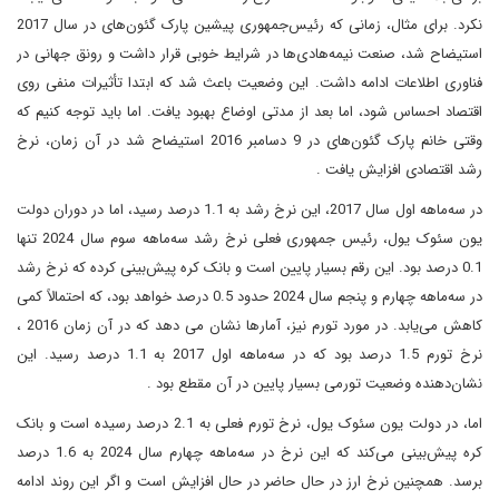
نکرد. برای مثال، زمانی که رئیس‌جمهوری پیشین پارک گئون‌های در سال 2017
استیضاح شد، صنعت نیمه‌هادی‌ها در شرایط خوبی قرار داشت و رونق جهانی در
فناوری اطلاعات ادامه داشت. این وضعیت باعث شد که ابتدا تأثیرات منفی روی
اقتصاد احساس شود، اما بعد از مدتی اوضاع بهبود یافت. اما باید توجه کنیم که
وقتی خانم پارک گئون‌های در 9 دسامبر 2016 استیضاح شد در آن زمان، نرخ
رشد اقتصادی افزایش یافت .
در سه‌ماهه اول سال 2017، این نرخ رشد به 1.1 درصد رسید، اما در دوران دولت
یون سئوک یول، رئیس جمهوری فعلی نرخ رشد سه‌ماهه سوم سال 2024 تنها
0.1 درصد بود. این رقم بسیار پایین است و بانک کره پیش‌بینی کرده که نرخ رشد
در سه‌ماهه چهارم و پنجم سال 2024 حدود 0.5 درصد خواهد بود، که احتمالاً کمی
کاهش می‌یابد. در مورد تورم نیز، آمارها نشان می دهد که در آن زمان 2016 ،
نرخ تورم 1.5 درصد بود که در سه‌ماهه اول 2017 به 1.1 درصد رسید. این
نشان‌دهنده وضعیت تورمی بسیار پایین در آن مقطع بود .
اما، در دولت یون سئوک یول، نرخ تورم فعلی به 2.1 درصد رسیده است و بانک
کره پیش‌بینی می‌کند که این نرخ در سه‌ماهه چهارم سال 2024 به 1.6 درصد
برسد. همچنین نرخ ارز در حال حاضر در حال افزایش است و اگر این روند ادامه