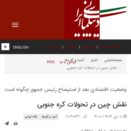
Toggle
vigation
صفحه نخست
درباره ما
عضویت
پیوند ها
ENGLISH
صفحه‌اصلی
اخبار
آسیا و آفریقا
تماس با ما
RSS
نقش چین در تحولات کره جنوبی
وضعیت اقتصادی بعد از استیضاح رئیس جمهور چگونه است
نقش چین در تحولات کره جنوبی
۰۱ دی ۱۴۰۳ | ۱۶:۰۰
کد : ۲۰۳۰۱۳۹
آسیا و آفریقا
نگاه ایرانی
نویسنده خبر:
مرتضی سلطانپور