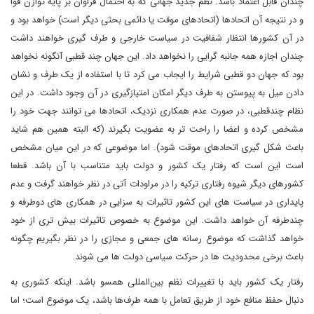
چندان قابل اعتماد باشد. نظم جدید جهانی که به احتمال فراوان بر پایه توازن قوا
و در نتیجه آن اتحادها (اتحادهای موقت یا دائمی بحثی دیگر است) خواهد بود و
در آن کشورها انتظار شفافیت در سیاست خارجی و طرف گیری خواهند داشت
چندان اجازه همه جانبه گرایی را نخواهد داد. این جهان چند قطبی آنگونه نخواهد
بود که جهان دو قطبی شرایط را ایجاب می کرد تا با استفاده از یک طرف و نشان
دادن میل به پیوستن به طرف دیگر امکان امتیازگیری در آن وجود داشت. در این
نظام چندقطبی، در صورت عدم همکاری نزدیک، اتحادها می توانند جهت خود را
مشخص کرده و اعضا را راحت تر به عضویت بگیرند (که البته همین هم شاید
باعث شکل گیری اتحادهای موقت شود). اما موضوعی که در این میان مشخص
است این است که رفتار یک کشور و دولت باید متناسب با آن باشد. قطعا
کشورهای دیگر شیوه رفتاری ترکیه را در مراودات آتی در نظر خواهند گرفت و عدم
پایداری در سیاست های این کشور تاثیرات به سزایی در همکاری های دوطرفه و
چندطرفه آن خواهد داشت. این موضوع به خصوص تاثیرات بیش تری از خود
خواهد گذاشت که موضوع رسانه های جمعی و مجازی را در نظر بگیریم چگونه
باعث برخی محدودیت ها در حرکت سیاسی دولت ها می شوند.
رفتار یک کشور باید با تغییرات نظم بین‌المللی همسو باشد. اینکه کشوری به
دنبال حفظ منافع خود از طریق تعامل با همه طرف‌ها باشد، یک موضوع است؛ اما