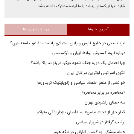
شاید تنها ازبکستان بتواند با ما آینده مشترک داشته باشد.
آخرین خبرها
پر بازدیدترین ها
نبرد تمدنی در خلیج فارس و پایان استیلای پانصدسالۀ غرب استعماری؟
درباره لزوم گسترش روابط ایران و ترکمنستان
چرا احتمال یک دوره جنگ شدید دیگر، می‌تواند بالا باشد؟
الگوی اسرائیلی اوکراین در قبال ایران
خوانشی از منظر اقتصاد سیاسی و ژئوپلیتیک کریدورها
«محاصره در برابر محاصره»
سه خطای راهبردی تهران
گذار خزر از «حاشیه امن» به «فضای بازدارندگی متراکم
ترامپ گرفتار در شن‌زار سیاسی
حمله موشکی به کشتی اماراتی در تنگه هرمز