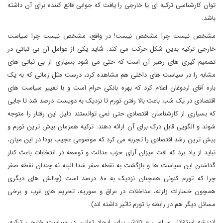
توان کارشناسی ترکیه ای یا خارجی را یافت که جوابی قانع کننده برای آن داشته
باشد.
مشخص نیست چرا مشخص نیست! در واقع، مشخص نیست چرا سیاست
خارجی ترکیه بدین شکل حرکت می کند. شاید یکی از عوامل آن بی ثباتی در
تصمیم گیری های رهبر آن است که حتی می شود بسیاری از بی ثباتی های
مشابه را در سیاست های داخلی هم مشاهده کرد، درست مثل زمانی که به یک
باره آقای اردوغان اعلام کرد که بهره بانکی حرام است و با تغییر سیاست های
اقتصادی در یک شب باعث بالا رفتن تورم تا نزدیک به دویست درصد شد تا جایی
که بسیاری از کارشناسان اقتصادی حتی نمی توانستند دلیل این رفتار را متوجه
شوند و الگویی قابل درک برای آن ارائه دهند. ترکیه همزمان بیش ترین تورم و
بیش ترین رشد اقتصادی را تجربه می کرد که موضوعی عجیب بود! در این میان،
نباید از یاد برد که افت میزان آرای حزب عدالت و توسعه در انتخابات باعث کنار
گذاشتن این سیاست ها و بازگشت به نقطه صفر شد! البته نه چندان نقطه صفر
چرا که تورم کنونی همچنان نزدیک به ۸۰ درصد است (چالش های دیگری
همچون خسارات زلزله، مداخلات در عراق و سوریه، تحریم های غرب و برخی
مسائل دیگر هم در رابطه با تورم تاثیر داشته اند).
اندیشه استقلال سیاسی و تلاش برای ایجاد توازن در سیاست خارجی ترکیه،