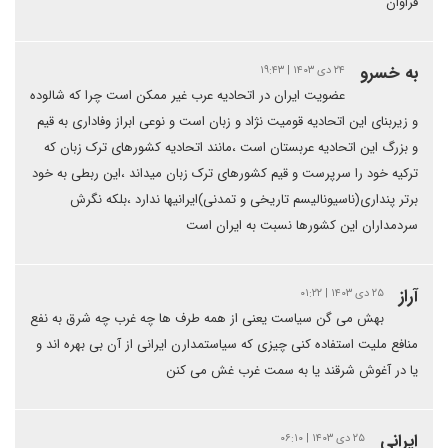
فراوان
به خسرو
۲۴ دی ۱۴۰۳ | ۱۹:۴۳
عضویت ایران در اتحادیه عرب غیر ممکن است چرا که شالوده
و زیربنای این اتحادیه قومیت نژاد و زبان است و نوعی ابراز وفاداری به قیم
و بزرگ این اتحادیه عربستان است ،مانند اتحادیه کشورهای ترک زبان که
ترکیه خود را سرپرست و قیم کشورهای ترک زبان میداند ،این ربطی به خود
برتر پنداری(ناسیونالیسم تاریخی و تمدنی)ایرانیها ندارد ،بلکه نگرش
سردمداران این کشورها نسبت به ایران است
آراز
۲۵ دی ۱۴۰۳ | ۰۱:۲۲
بهش می گن سیاست یعنی از همه طرف ها چه غرب چه شرق به نفع
منافع ملیت استفاده کنی چیزی که سیاستمدارن ایرانی از آن بی بهره اند و
یا در آغوش شرقند یا به سمت غرب غش می کنن
ایرانی
۲۵ دی ۱۴۰۳ | ۰۶:۱۰