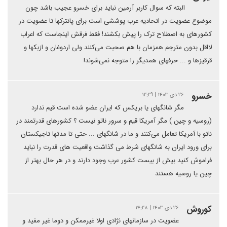
البته که سوال کاربر آرمین نباید برای خسرو عجیب باشد چون
موضوع عضویت در اتحادیه عرب پوششی است برای پانترکها تا عضویت در
کشورهای به اصطلاح ترک را پیش بکشند! فقط فرقش اینجاست که اعراب
لااقل بدون مترجم همزمان با هم صحبت می‌کنند ولی اردوغان و ازبکها و
قرقیزها و ... حرفهای همدیگر را متوجه نمی‌شوند!
خسرو
۲۶ دی ۱۴۰۳ | ۱۲:۲۹
مگر شانگهای یا بریکس که ایران عضو شده است قیم ندارد
(روسیه و چین ) مگر آمریکا قیم و سرور ناتو نیست ؟ کشورهای قدرتمند در
ناتو با آمریکا تعامل می‌کنند و ما در شانگهای ... حتی تا مدتها تاجیکستان
برای ورود ایران به شانگهای شرط می گذاشت واقعیت های قدرت را نباید
فراموش کنید بیش از بیست کشور عرب وجود دارند و در هر حال بهتر از
چین یا روسیه هستند
کوروش
۲۶ دی ۱۴۰۳ | ۱۴:۲۸
عضویت در سازمانهای نژادی اولا غیرممکن و دوما غیر مفید و