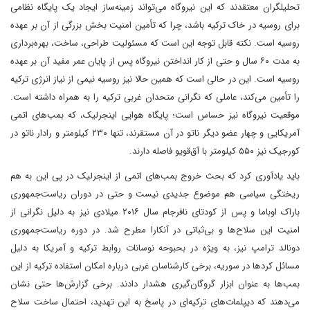
تحلیلگران معتقدند که این نیروگاه می‌تواند زمینه‌ساز ایجاد یک پایگاه نظامی
برای روسیه در خاک ترکیه باشد، چرا که تأمین امنیت بخش بزرگی از آن بر عهده
روسیه است. نکته قابل توجه این است که مسئولیت طراحی، ساخت، بهره‌برداری
به مدت ۶۰ سال و حتی از کار انداختن نیروگاه پس از پایان عمر مفید آن بر عهده
روسیه است. این در حالی است که همین حالا نیز روسیه نیمی از نیاز انرژی ترکیه
را تأمین می‌کند، عاملی که نگرانی متحدان غربی ترکیه را به همراه داشته است.
موقعیت نیروگاه نیز حساس است؛ پایگاه هوایی اینجرلیک، که بمب‌های اتمی
آمریکایی و چهار عضو دیگر ناتو در آن مستقرند، تنها ۲۳۰ کیلومتر و رادار ناتو در
کورجیک نیز ۵۵۰ کیلومتر با آق‌قویو فاصله دارند.
باید یادآوری کرد که بحث خروج بمب‌های اتمی از اینجرلیک در پی این به هم
ریختگی سیاسی هم موضوع جدیدی نیست و حتی در دوران ریاست‌جمهوری
باراک اوباما و پس از کودتای نافرجام سال ۲۰۱۶ میلادی نیز به دلیل نگرانی از
امنیت این سلاح‌ها و بی‌ثباتی در آنکارا مطرح شد. در دوره ریاست‌جمهوری
دونالد ترامپ نیز، به ویژه در بحبوحه نوسانات روابط ترکیه و آمریکا به دلیل
مسائل کردها در سوریه، برخی کارشناسان غربی درباره امکان استفاده ترکیه از این
بمب‌ها به عنوان ابزار گروگان‌گیری هشدار دادند. برخی گزارش‌ها حتی نشان
می‌دهند که دیپلمات‌های ترکیه‌ای در پاسخ به این تهدید، احتمال ساخت سلاح