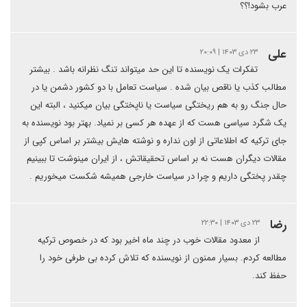
عرب بشود!؟؟
علی
۲۳ دی ۱۴۰۳ | ۲۰:۰۹
تفکرات یک نویسنده تا این حد میتواند تنگ نظرانه باشد . بیشتر
مطالب کذب یا ناقص بیان شده . سیاست تعامل با دو کشور دشمن یا در
حال جنگ رو به هم ریختگی سیاست یا ناپختگی بیان میکنید ، البته این
یک شگرد سیاسی هست که از عهده هر کسی بر نمیاد. بهتر بود نویسنده به
جای ترکیه که اطلاعاتی از اون نداره و نوشته هایش بیشتر بر اساس کپی از
مقالات دیگران هست نه بر اساس تحقیقاتش ، از ایران مینوشت تا ببینیم
چقدر پختگی داریم و چرا در سیاست خارجی همیشه شکست میخوریم .
رضا
۲۳ دی ۱۴۰۳ | ۲۲:۳۰
از معدود مقالات خوب در چند ماه اخیر بود که در خصوص ترکیه
مطالعه کردم. بسیار ممنون از نویسنده که تلاش کرده بی طرفی خود را
حفظ کند.