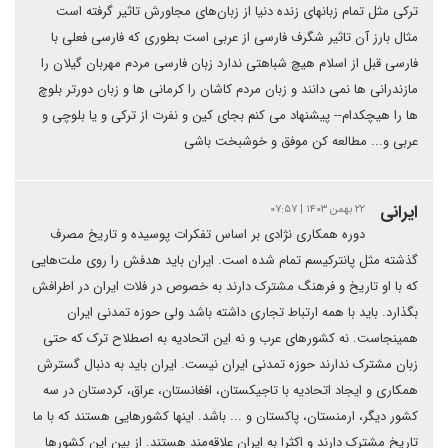
ترکی مثل تمام زبانهای زنده دنیا از زبان‌های مجاورش تاثیر گرفته است
مثال بارز آن تاثیر شگرف فارسی از عربی است بطوری که فارسی فعلی با
فارسی قبل از اسلام هیچ شباهتی ندارد زبان فارسی مردم مهربان گیلان را
مازندرانی ها نمی دانند و زبان مردم کاشان را کرمانی ها و زبان دورتر بلوچ
ها را هیچکدام-- پیشنهاد می کنم بجای کین و نفرت از ترکی و یا بلوچی و
عربی و... مطالعه کن موفق و خوشبخت باشی
ایرانی
۲۲ بهمن ۱۴۰۳ | ۰۷:۵۷
دوره همکاری نژادی بر اساس تفکرات پوسیده و تاریخ مصرف
گذشته مثل پانترکیسم تمام شده است. ایران باید هدفش را روی ملت‌هایی
که با او تاریخ و فرهنگ مشترک دارند به خصوص در فلات ایران در اطرافش
بگذارد. باید با همه ارتباط تجاری داشته باشد ولی حوزه تمدنی ایران
همینجاست. نه کشورهای عرب و نه این اتحادیه به اصطلاح ترک که حتی
زبان مشترک ندارند حوزه تمدنی ایران نیست. ایران باید به دنبال گسترش
همکاری و ایجاد اتحادیه با تاجیکستان، افغانستان، عراق، کردستان در سه
کشور دیگر، ارمنستان، پاکستان و ... باشد. اینها کشورهایی هستند که با ما
تاریخ مشترک دارند و اکثرا به ایران علاقه‌مند هستند. از بین این کشورها