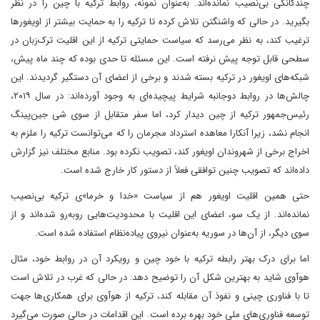
چندگانگی بی‌نصیب نمانده‌اند. به‌عنوان نمونه، روابط ترکیه با چین را در نظر
بگیرید. در حالی که واشنگتن تلاش کرده تا ترکیه را به حمایت بیشتر از اویغورها
ترغیب کند، به نظر می‌رسد که سیاست حمایتی ترکیه از این اقلیت ترک‌زبان در
سطحی قابل توجه پیش نرفته است. این مسئله تا حدی بوده که چند ماه پیش،
شبکه‌های اویغور در ترکیه بسته شدند و برخی از اعضای آن دستگیر گردیدند. این
چالش‌ها در روابط دوجانبه شرایط پیچیده‌ای به وجود آورده‌اند: در سال ۲۰۱۹،
رئیس‌جمهور ترکیه از چین دیدار کرد، اما سفر متقابل از سوی شی جین‌پینگ
انجام نشد، زیرا آنکارا معاهده استرداد مجرمان را که می‌توانست ترکیه را ملزم به
اخراج برخی از شهروندان اویغور کند، تصویب نکرده بود. منابع مختلف نیز گزارش
داده‌اند که تصویب چنین توافقی فعلاً از دستور کار خارج شده است.
حتی همین اقلیت اویغور هم از سیاست «خدا و خرما»ی ترکیه بی‌نصیب
نمانده‌اند. از یک سو، اعضای این اقلیت با محدودیت‌هایی روبه‌رو شده‌اند و از
سوی دیگر، از آن‌ها در سوریه به‌عنوان نیروی پیاده‌نظام استفاده شده است.
اما برای درک بهتر رابطه ترکیه با خود چین و رویکرد آن در روابط خود، مثال
هوآوی شاید به بهترین شکل آن را توضیح دهد: در حالی که غرب در تلاش است
تا با فناوری چینی و نفوذ آن مقابله کند، ترکیه از هوآوی برای همکاری‌ها جهت
توسعه فناوری‌های ملی خود بهره برده است. این اقدامات در حالی صورت می‌گیرد