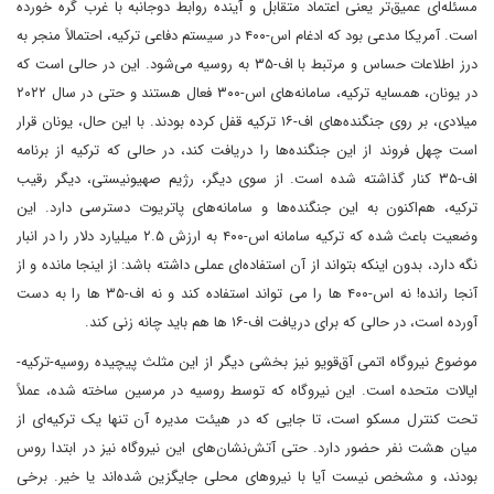
مسئله‌ای عمیق‌تر یعنی اعتماد متقابل و آینده روابط دوجانبه با غرب گره خورده
است. آمریکا مدعی بود که ادغام اس-۴۰۰ در سیستم دفاعی ترکیه، احتمالاً منجر به
درز اطلاعات حساس و مرتبط با اف-۳۵ به روسیه می‌شود. این در حالی است که
در یونان، همسایه ترکیه، سامانه‌های اس-۳۰۰ فعال هستند و حتی در سال ۲۰۲۲
میلادی، بر روی جنگنده‌های اف-۱۶ ترکیه قفل کرده بودند. با این حال، یونان قرار
است چهل فروند از این جنگنده‌ها را دریافت کند، در حالی که ترکیه از برنامه
اف-۳۵ کنار گذاشته شده است. از سوی دیگر، رژیم صهیونیستی، دیگر رقیب
ترکیه، هم‌اکنون به این جنگنده‌ها و سامانه‌های پاتریوت دسترسی دارد. این
وضعیت باعث شده که ترکیه سامانه اس-۴۰۰ به ارزش ۲.۵ میلیارد دلار را در انبار
نگه دارد، بدون اینکه بتواند از آن استفاده‌ای عملی داشته باشد: از اینجا مانده و از
آنجا رانده! نه اس-۴۰۰ ها را می تواند استفاده کند و نه اف-۳۵ ها را به دست
آورده است، در حالی که برای دریافت اف-۱۶ ها هم باید چانه زنی کند.
موضوع نیروگاه اتمی آق‌قویو نیز بخشی دیگر از این مثلث پیچیده روسیه-ترکیه-
ایالات متحده است. این نیروگاه که توسط روسیه در مرسین ساخته شده، عملاً
تحت کنترل مسکو است، تا جایی که در هیئت مدیره آن تنها یک ترکیه‌ای از
میان هشت نفر حضور دارد. حتی آتش‌نشان‌های این نیروگاه نیز در ابتدا روس
بودند، و مشخص نیست آیا با نیروهای محلی جایگزین شده‌اند یا خیر. برخی