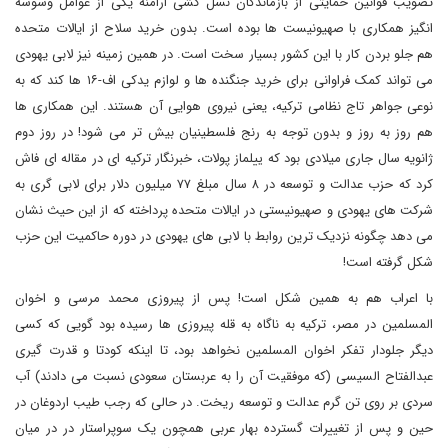
تصویب قوانین حمایتی از بازماندگان نسل کشی ارامنه یکی از عوامل وسوسه
انگیز همکاری با صهیونیست ها بوده است. بدون خرید سلاح از ایالات متحده
هم جلو بردن کار با این کشور بسیار سخت است. در همین زمینه نیز لابی یهودی
می تواند کمک فراوانی برای خرید جنگنده ها و لوازم یدکی اف-۱۶ ها کند که به
نوعی جواهر تاج نظامی ترکیه، یعنی نیروی هوایی آن هستند. این همکاری ها
هم روز به روز و بدون توجه به رنج فلسطینیان بیش تر می شود! در روز دوم
ژانویه سال جاری میلادی بود که ییلماز پولات، خبرنگار ترکیه ای در مقاله ای فاش
کرد که حزب عدالت و توسعه در ۸ سال مبلغ ۷۷ میلیون دلار برای لابی گری به
شرکت های یهودی و صهیونیستی در ایالات متحده پرداخته که از این حیث نشان
می دهد چگونه نزدیک ترین روابط با لابی های یهودی در دوره حاکمیت این حزب
شکل گرفته است!
با اعراب هم به همین شکل است! پس از پیروزی محمد مرسی و اخوان
المسلمین در مصر، ترکیه به ناگاه به قله پیروزی ها رسیده بود گویی که کسی
دیگر جلودار تفکر اخوان المسلمین نخواهد بود، تا اینکه کودتا و قدرت گیری
عبدالفتاح السیسی (که موفقیت آن را به عربستان سعودی نسبت می دادند) آب
سردی بر روی تن گرم عدالت و توسعه ریخت. در حالی که رجب طیب اردوغان در
حین و پس از تغییرات گسترده بهار عربی همچون یک سوپراستار در در میان