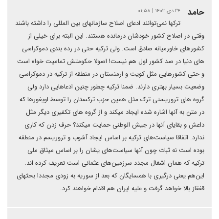
حامد
۲۴ دی ۱۴۰۳ | ۰۱:۵۸
ترکها نمی‌توانند ادعای اصلاح سازمانهای بین المللی را داشته باشند
وقتی در اصلاح کشور خودشان درمانده هستند. این البته برای خیلی از
کشورهای خاورمیانه صادق است. ولی ترکیه حتی در رده بندی دموکراسی
های دنیا در صد کشور اول هم نیست! اصولا حکومتش تمامیت خواه است
و حتی کشورهایی مثل کویت و ارمنستان در منطقه از ترکیه در دموکراسی
وضعیت بسیار بهتری دارند. ضمنا ترکیه چطور چنین ادعاهایی دارد ولی
گروه های تروریستی ترک مثل همین حزب ترکستان را توسط اویغورها که
در متن به آنها اشاره شده ایجاد میکند و از گروه های تکفیری دیگر مثل
داعش و بقایای آنها در جیش الوطنی حمایت میکند؟ حرف زدن که کاری
ندارد. اتفاقا سیاست‌های ترکیه بر اساس ایجاد آشوب و تروریسم در منطقه
بوده است نه ثبات چون آنها سیاست‌های یشان را بر اساس میثاق ملی
ترکیه که همان اشغال مجدد سرزمین‌های عثمانی است تعریف کرده اند.
این‌هم یعنی درگیری با همسایگان که بعد از سوریه به زودی مجددا بحثهای
قفقاز بالا خواهد گرفت و علیه ایران هم‌ اقدام خواهند کرد.