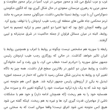
غرب و عرب تبلیغ می شد و محور سومی در غرب آسیا در برابر محور مقاومت و
محور عربی به رهبری عربستان سعودی در حال شکل گیری بود که الگوی حکومتی
دموکراسی آن با غرب روابط نسبتا ملایمی داشت، سرنگونی محمد مرسی به مانند
ترمز محکمی جاه طلبی های منطقه ای رجب طیب اردوغان را با توقف روبرو کرد.
این واقعه آنچنان تلخ بود که تنها اخیرا دو کشور مصر و ترکیه تصمیم به احیا
روابط، البته در میان مسائل فراوان از جمله حاکمیت در شرق مدیترانه و لیبی
گرفتند.
رابطه با سوریه هم مشخص نیست چگونه بر روابط با اعراب و همچنین روابط با
ایران تاثیر خواهد گذاشت. در حالی که روزگاری رجب طیب اردوغان رئیس
جمهور سابق سوریه را «برادرم اسد» خطاب می کرد، با وی رفت و آمد خانوادگی
داشت و روابط میان دو کشور در بالاترین سطح قرار داشت، همه چیز به ناگاه
تغییر کرد و روابط به بدترین شکل ممکن رسید تا جایی که «نماز در مسجد اموی»
تبدیل به یکی از آرزوهای رئیس جمهور ترکیه شد. هیچ کس هم متوجه نمی
شود چه شد که به یک باره ترکیه سیاست خود را اینگونه تغییر داد و سیزده سال
همسایه خود را به هم ریخت (که همچنان ادامه دارد) و خود هم با مشکلات
ناشی از مهاجران، قدرت گیری کرد ها و غیره به هم ریخت. اینکه گفته می شود
هیچ کس متوجه نمی شود اغراق نیست! واقعا سوالی است که به سختی می