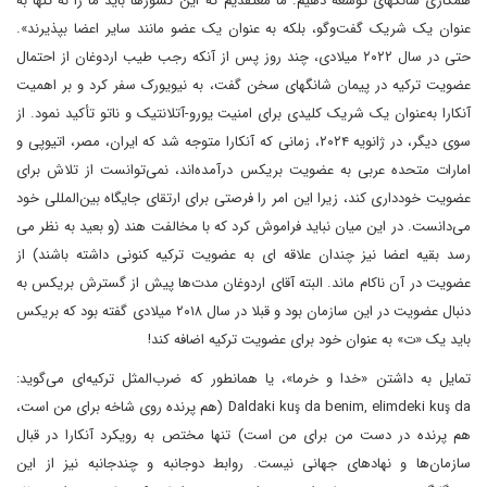
همکاری شانگهای توسعه دهیم. ما معتقدیم که این کشورها باید ما را نه تنها به
عنوان یک شریک گفت‌وگو، بلکه به عنوان یک عضو مانند سایر اعضا بپذیرند».
حتی در سال ۲۰۲۲ میلادی، چند روز پس از آنکه رجب طیب اردوغان از احتمال
عضویت ترکیه در پیمان شانگهای سخن گفت، به نیویورک سفر کرد و بر اهمیت
آنکارا به‌عنوان یک شریک کلیدی برای امنیت یورو-آتلانتیک و ناتو تأکید نمود. از
سوی دیگر، در ژانویه ۲۰۲۴، زمانی که آنکارا متوجه شد که ایران، مصر، اتیوپی و
امارات متحده عربی به عضویت بریکس درآمده‌اند، نمی‌توانست از تلاش برای
عضویت خودداری کند، زیرا این امر را فرصتی برای ارتقای جایگاه بین‌المللی خود
می‌دانست. در این میان نباید فراموش کرد که با مخالفت هند (و بعید به نظر می
رسد بقیه اعضا نیز چندان علاقه ای به عضویت ترکیه کنونی داشته باشند) از
عضویت در آن ناکام ماند. البته آقای اردوغان مدت‌ها پیش از گسترش بریکس به
دنبال عضویت در این سازمان بود و قبلا در سال ۲۰۱۸ میلادی گفته بود که بریکس
باید یک «ت» به عنوان خود برای عضویت ترکیه اضافه کند!
تمایل به داشتن «خدا و خرما»، یا همانطور که ضرب‌المثل ترکیه‌ای می‌گوید:
Daldaki kuş da benim, elimdeki kuş da (هم پرنده روی شاخه برای من است،
هم پرنده در دست من برای من است) تنها مختص به رویکرد آنکارا در قبال
سازمان‌ها و نهادهای جهانی نیست. روابط دوجانبه و چندجانبه نیز از این