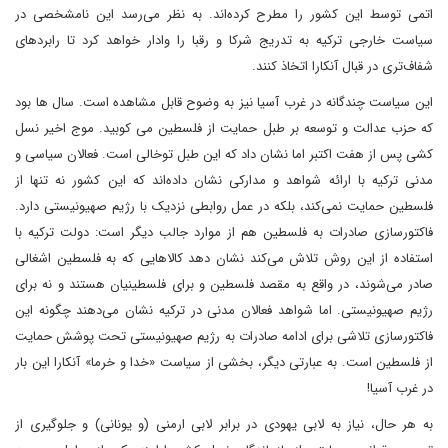
اتمی توسط این کشور را مطرح کرده‌اند. به نظر می‌رسد این نامشخصی در
سیاست خارجی ترکیه به تدریج شرکا و رقبا را وادار خواهد کرد تا رابردهای
شفاف‌تری در قبال آنکارا اتخاذ کنند.
این سیاست چندگانه در غرب آسیا نیز به وضوح قابل مشاهده است. سال ها بود
که حزب عدالت و توسعه بر طبل حمایت از فلسطین می کوبید. موج اخیر نسل
کشی پس از هفت اکتبر اما نشان داد که این طبل توخالی است. فعالان سیاسی و
مدنی ترکیه با ارائه شواهد و مدارکی نشان داده‌اند که این کشور نه تنها از
فلسطین حمایت نمی‌کند، بلکه در عمل روابطی نزدیک با رژیم صهیونیستی دارد.
فاکتورسازی صادرات به فلسطین هم از موارد جالب دیگر است: دولت ترکیه با
استفاده از این روش تلاش می‌کند نشان دهد کالاهایی که به فلسطین اشغالی
صادر می‌شوند، در واقع به مقصد فلسطین و برای فلسطینیان هستند و نه برای
رژیم صهیونیستی. اما شواهد فعالان مدنی در ترکیه نشان می‌دهند چگونه این
فاکتورسازی تلاشی برای ادامه صادرات به رژیم صهیونیستی تحت پوشش حمایت
از فلسطین است. به عبارتی دیگر، بخشی از سیاست «خدا و خرما» آنکارا این بار
در غرب آسیا!
به هر حال، نیاز به لابی یهودی در برابر لابی ارمنی (و یونانی) و جلوگیری از