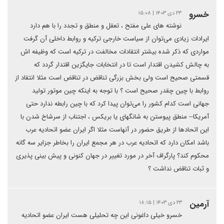
خسرو
۲۳ دی ۱۴۰۳ | ۱۵:۰۸
نوشته های علی مفتح ، تعقل و منطق و تجدد را با هم دارد
ایرادات زیادی می‌توان از سیاست خارجی ترکیه و روابط داخلی آن گرفت
مواردی که ذکر شده بیشتر انتقادات مخالفت در ترکیه است که وظیفه اش
به چالش کشیدن اقتدار است تا در انتخابات جایگزین اقتدار گردد که
قسمتی صحیح است ولی بخش بزرگی تناقض در تناقض است مثلا انتقاد از
روابط با چین چقدر صحیح است ؟ با توجه به اینکه چین موتور تولید
جهانی است کدام کشور را می‌توان پیدا کرد که با چین رابطه ندارد حتی
آمریکا-- منطق پیوستن به شانگهای یا بریکس ، اجتناب از سرشاخ شدن با
این اتحادها از طریق حضور در آنهاست مثلا اگر ایران عضو اتحادیه عرب
باشد امکان دارد که اتحادیه عرب در هر مجمع ایران را بخاطر جزایر سه گانه
محکوم کند؟ پارگراف آخر در مورد تغییر در جهان کنونی و پیش بینی پذیری
و ثبات تناقض نداشت ؟
آرمین
۲۳ دی ۱۴۰۳ | ۱۸:۱۵
خسرو خیلی داغونی این چه تحلیلی هست ایران عضو اتحادیه