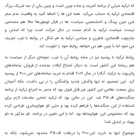
که ترکیه جزئی از برنامه کمربند و جاده چین است و چین یکی از سه شریک بزرگ
اقتصادی ترکیه به حساب می‌آید. همه این ها را اضافه کنید به واقعیت عدم سفر
شی جین پینگ و نامشخصی سیاست ها در قبال اویغورها! حالا هم مشخص
نیست سیاست ترکیه به کدام سمت در حال حرکت است چرا که اساس و
چارچوب اقتصادی، فناوری و سیاسی ترکیه به هر شکل در روابط با غرب تعریف
می شود اما با چین هم می خواهد روابط خود را تقویت کند.
روابط ترکیه با روسیه نیز در سایه روابط آن با غرب، نمونه‌ای دیگر از سیاست به
هم ریخته این کشور است. به دنبال امتناع ایالات متحده از فروش سامانه‌های
پاتریوت به ترکیه، آنکارا در سال ۲۰۱۷ اقدام به خرید سامانه‌های اس-۴۰۰ از روسیه
کرد. این تصمیم، نه تنها واکنش شدید واشنگتن را در پی داشت، بلکه آنچنان
برای صنعت نظامی این کشور غیر قابل قبول بود که منجر به اخراج ترکیه از برنامه
جنگنده‌های اف-۳۵ شد. این در حالی بود که ترکیه تمامی مقدمات لازم برای
استفاده از این جنگنده‌ها را فراهم کرده بود و حتی ناو هواپیمابری طراحی کرده
بود که مخصوص این هواپیماها بود. اما با این تغییر در برنامه، ناو مذکور به ناو
پهپاد بر تبدیل شد!
موضوع تنها به خرید اس-۴۰۰ یا دریافت اف-۳۵ محدود نمی‌شود، بلکه به