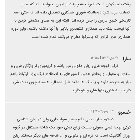
وقت تلف کردن است. اعراب هیچوقت از ایران نخواسته اند که عضو
اتحادیه عرب شود درحالیکه شورای همکاری تشکیل داده اند که حتی اسم
تاریخی خلیج فارس را جعل کرده اند. البته این به معنای دشمنی کردن با
آنها نیست بلکه باید همکاری اقتصادی بالایی با آنها داشته باشیم. ولی دوره
همکاری های نژادی که پانترکها مطرح می‌کنند تمام شده است.
سارا
۳۰ دی ۱۴۰۳ | ۱۴:۵۸
ترکی لهجه غربی زبان مغولی می باشد و کریدوری از واژگان عربی و
سغدی و مغولی و بخاطر همین کشورهای به اصطلاح ترک برای ارتباط باهم
نیاز به مترجم دارند و پانترک ها مانند طبل توخالی هستند چون نه دانشی
دارند و نه هنری تنها های و هو دارند
خسرو
۱۳ بهمن ۱۴۰۳ | ۱۴:۱۹
دخترم سارا ، نمی دانم چقدر سواد داری ولی در زبان شناسی
ترکی لهجه غربی مغولی نیست زبان ترکی خود یک شاخه مستقل در گروه
اورال آلتاییک است که کره ای و مغولی و ... شاخه های دیگر هستند زبان