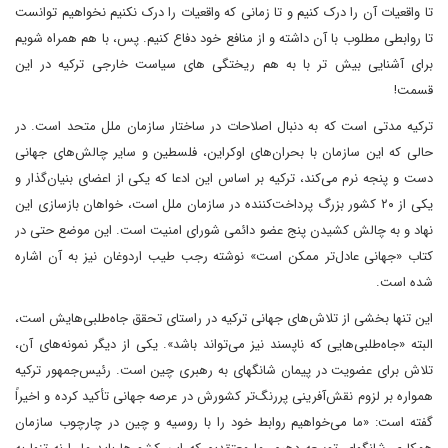
تا واقعیات آن را درک کنیم و تا زمانی که واقعیات را درک نکنیم نخواهیم توانست
تا روابطی مطلوب با آن داشته و از منافع خود دفاع کنیم. پس، با هم همراه شویم
برای آشنایی بیش تر با به هم ریختگی های سیاست خارجی ترکیه در این
قسمت!
ترکیه مدتی است که به دنبال اصلاحات در ساختار سازمان ملل متحد است. در
حالی که این سازمان با بحران‌های اوکراین، فلسطین و سایر چالش‌های جهانی
دست و پنجه نرم می‌کند، ترکیه بر اساس این ادعا که یکی از اعضای بنیان‌گذار و
یکی از ۲۰ کشور بزرگ پرداخت‌کننده در سازمان ملل است، خواهان بازسازی این
نهاد و به چالش کشیدن پنج عضو دائمی شورای امنیت است. این موضع حتی در
کتاب «جهانی عادل‌تر ممکن است» نوشته رجب طیب اردوغان نیز به آن اشاره
شده است.
این تنها بخشی از تلاش‌های جهانی ترکیه در راستای تحقق جاه‌طلبی‌هایش است،
البته «جاه‌طلبی‌هایی که ناپسند نیز می‌تواند باشد». یکی از دیگر نمونه‌های آن،
تلاش برای عضویت در پیمان شانگهای به رهبری چین است. رئیس‌جمهور ترکیه
همواره بر لزوم نقش‌آفرینی پررنگ‌تر کشورش در عرصه جهانی تأکید کرده و اخیراً
گفته است: «ما می‌خواهیم روابط خود را با روسیه و چین در چارچوب سازمان