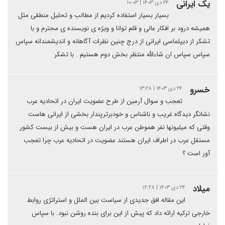
یک ایرانی
۲۴ دی ۱۴۰۳ | ۱۰:۰۳
بسیار بسیار استفاده کردیم از مطالب و تحلیل منطقی مثل
همیشه درود بر افکار عالی و قلم توانا و ویژه ی نویسنده ی محترم و با
تشکر از دیپلماسی ایرانی از درج چنین نظرات آگاهانه و اندیشمندانه سپاس
سپاس سپاس ان شاءالله منتظر بخش دوم هستیم . با تشکر
خسرو
۲۴ دی ۱۴۰۳ | ۱۳:۲۸
تعجب و سوال آرمین از طرح عضویت ایران در اتحادیه عرب
نشانگر دیدگاه غریب و ناشناس و خودبرترپندار بخشی از ایرانی هاست
وقتی که میلیونها نفر هموطن عرب در ایران هست و بیش از بیست کشور
مستقل عرب در اطراف ایران هستند عضویت در اتحادیه عرب چرا تعجب
آور است ؟
میلاد
۲۴ دی ۱۴۰۳ | ۱۶:۲۸
این مقاله افق جدیدی از سیاست بین الملل و استراتژی روابط
خارجی ترکیه ارائه داد که پیش از این برای بنده روشن نبود. با سپاس