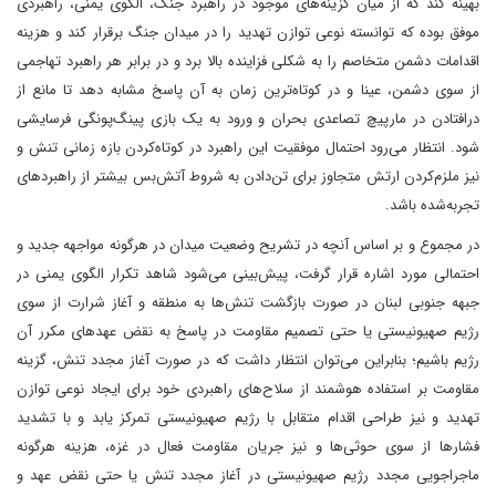
بهینه کند که از میان گزینه‌های موجود در راهبرد جنگ، الگوی یمنی، راهبردی
موفق بوده که توانسته نوعی توازن تهدید را در میدان جنگ برقرار کند و هزینه
اقدامات دشمن متخاصم را به شکلی فزاینده بالا برد و در برابر هر راهبرد تهاجمی
از سوی دشمن، عینا و در کوتاه‌ترین زمان به آن پاسخ مشابه دهد تا مانع از
درافتادن در مارپیچ تصاعدی بحران و ورود به یک بازی پینگ‌پونگی فرسایشی
شود. انتظار می‌رود احتمال موفقیت این راهبرد در کوتاه‌کردن بازه زمانی تنش و
نیز ملزم‌کردن ارتش متجاوز برای تن‌دادن به شروط آتش‌بس بیشتر از راهبردهای
تجربه‌شده باشد.
در مجموع و بر اساس آنچه در تشریح وضعیت میدان در هرگونه مواجهه جدید و
احتمالی مورد اشاره قرار گرفت، پیش‌بینی می‌شود شاهد تکرار الگوی یمنی در
جبهه جنوبی لبنان در صورت بازگشت تنش‌ها به منطقه و آغاز شرارت از سوی
رژیم صهیونیستی یا حتی تصمیم مقاومت در پاسخ به نقض عهدهای مکرر آن
رژیم باشیم؛ بنابراین می‌توان انتظار داشت که در صورت آغاز مجدد تنش، گزینه
مقاومت بر استفاده هوشمند از سلاح‌های راهبردی خود برای ایجاد نوعی توازن
تهدید و نیز طراحی اقدام متقابل با رژیم صهیونیستی تمرکز یابد و با تشدید
فشارها از سوی حوثی‌ها و نیز جریان مقاومت فعال در غزه، هزینه هرگونه
ماجراجویی مجدد رژیم صهیونیستی در آغاز مجدد تنش یا حتی نقض عهد و