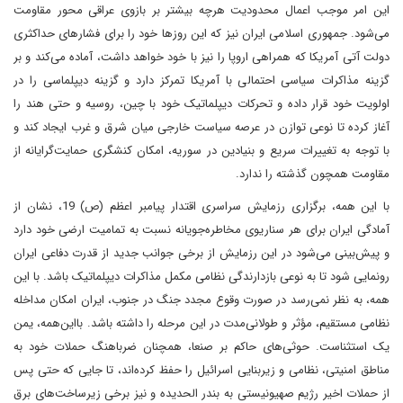
این امر موجب اعمال محدودیت هرچه بیشتر بر بازوی عراقی محور مقاومت
می‌شود. جمهوری اسلامی ایران نیز که این روزها خود را برای فشارهای حداکثری
دولت آتی آمریکا که همراهی اروپا را نیز با خود خواهد داشت، آماده می‌کند و بر
گزینه مذاکرات سیاسی احتمالی با آمریکا تمرکز دارد و گزینه دیپلماسی را در
اولویت خود قرار داده و تحرکات دیپلماتیک خود با چین، روسیه و حتی هند را
آغاز کرده تا نوعی توازن در عرصه سیاست خارجی میان شرق و غرب ایجاد کند و
با توجه به تغییرات سریع و بنیادین در سوریه، امکان کنشگری حمایت‌گرایانه از
مقاومت همچون گذشته را ندارد.
با این همه، برگزاری رزمایش سراسری اقتدار پیامبر اعظم (ص) 19، نشان از
آمادگی ایران برای هر سناریوی مخاطره‌جویانه نسبت به تمامیت ارضی خود دارد
و پیش‌بینی می‌شود در این رزمایش از برخی جوانب جدید از قدرت دفاعی ایران
رونمایی شود تا به نوعی بازدارندگی نظامی مکمل مذاکرات دیپلماتیک باشد. با این
همه، به نظر نمی‌رسد در صورت وقوع مجدد جنگ در جنوب، ایران امکان مداخله
نظامی مستقیم، مؤثر و طولانی‌مدت در این مرحله را داشته باشد. بااین‌همه، یمن
یک استثناست. حوثی‌های حاکم بر صنعا، همچنان ضرباهنگ حملات خود به
مناطق امنیتی، نظامی و زیربنایی اسرائیل را حفظ کرده‌اند، تا جایی که حتی پس
از حملات اخیر رژیم صهیونیستی به بندر الحدیده و نیز برخی زیرساخت‌های برق