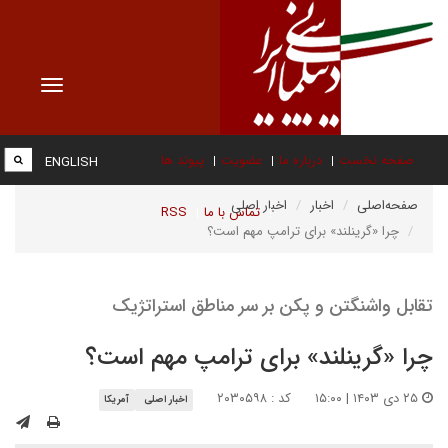
Toggle
vigation
صفحه نخست
درباره ما
عضویت
پیوند ها
ENGLISH
صفحه‌اصلی
اخبار
اخبار اصلی
تماس با ما
RSS
چرا «گرینلند» برای ترامپ مهم است؟
تقابل واشنگتن و پکن بر سر مناطق استراتژیک
چرا «گرینلند» برای ترامپ مهم است؟
۲۵ دی ۱۴۰۳ | ۱۵:۰۰
کد : ۲۰۳۰۵۹۸
اخبار اصلی
آمریکا