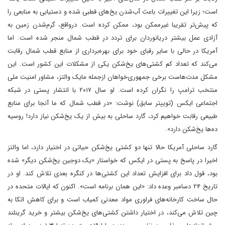
است؛ زیرا این تغییرات باعث آب‌شدن یخ‌های قطبی شده و دستیابی به منابعی را
که پیش‌تر تقریبا غیرممکن بود، ممکن کرده است. در‌واقع، گرم‌شدن زمین به
آزادی عمل بیشتر دریانوردان برای تردد در قطب شمال منجر شده است. اما
آمریکا در حالی با سایر رقبای خود برای بهره‌‌برداری از منابع قطب شمال رقابت
می‌کند که تعداد کم کشتی‌های یخ‌شکن یکی از مشکلات این کشور است. این
مشکل مدت‌ها‌ست ‌برخی جمهوری‌خواهان از‌جمله مایک والتز، مشاور امنیت ملی
منتخب ترامپ‌ را نگران کرده است. او سال ۲۰۱۷ با انتشار پستی در شبکه
اجتماعی ایکس (توییتر سابق) نوشت: «در قطب شمال که ما آنجا برای منابع
طبیعی رقابت خواهیم کرد، گارد ساحلی به بیش از یک یخ‌شکن نیاز دارد! روسیه
ده‌ها یخ‌شکن دارد‌».
گارد ساحلی آمریکا حالا تنها دو کشتی یخ‌شکن حیاتی در اختیار دارد، اما والتز
اخیرا در پاسخ به پستی در ایکس که خواستار «یک دوجین یخ‌شکن دیگر» شده
بود، قول داد ‌برای افزایش تعداد این کشتی‌ها در کنگره بعدی تلاش کند. او در
تاریخ ۲۴ دسامبر وعده داد: «این همان برنامه است‌». اکنون که ایالات متحده در
حال ساخت کارخانه‌های فراوری مواد معدنی کمیاب است و برای کاهش اتکا به
چین تلاش می‌کند، در اختیار داشتن کشتی‌های یخ‌شکن‌ بیشتر و خرید گرینلند