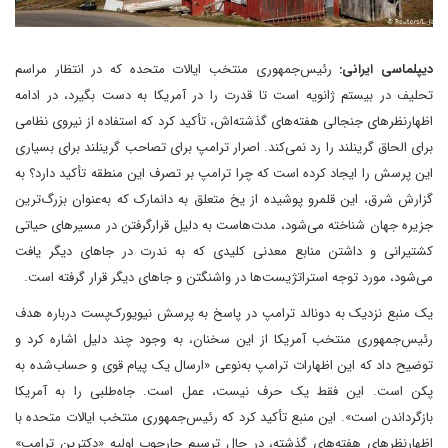
دیپلماسی ایرانی:
رئیس‌جمهوری منتخب ایالات متحده‌ که در انتظار مراسم
تحلیف در بیستم ژانویه است تا قدرت را در آمریکا به دست بگیرد، در ادامه
اظهارنظرهای جنجالی هفته‌های گذشته‌اش، تأکید کرد که استفاده از نیروی نظامی
برای الحاق گرینلند را رد نمی‌کند. اصرار ترامپ برای تصاحب گرینلند برای بسیاری
این پرسش‌ را ایجاد کرده است که چرا ترامپ بر تصرف این منطقه تأکید دارد؟ به
گزارش شرق، این قلمرو پوشیده از یخ متعلق به دانمارک که به‌عنوان بزرگ‌ترین
جزیره جهان شناخته می‌شود، مدت‌هاست‌ به دلیل قرار‌گرفتن در مسیرهای حیاتی
کشتیرانی و داشتن منابع معدنی کلیدی که به‌ ندرت در جاهای دیگر یافت
می‌شود، مورد توجه استراتژیست‌ها در واشنگتن و جاهای دیگر قرار گرفته است.
یک منبع نزدیک به دونالد ترامپ در پاسخ به پرسش نیویورک‌پست درباره هدف
رئیس‌جمهوری منتخب آمریکا از این سخنان، به وجود چند دلیل اشاره کرد و
توضیح داد که این اظهارات ترامپ به‌نوعی «ارسال یک پیام قوی و حساب‌شده به
پکن است. این فقط یک حرف نیست، عمل است. جاه‌طلبی را به آمریکا
بازگرداندن است». این منبع تأکید کرد که رئیس‌جمهوری منتخب ایالات متحده با
اظهارنظرهای هفته‌های گذشته، در حال ترسیم چارچوب اولیه «دکترین ترامپ»