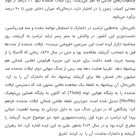
چشم‌اندازهای جذابی به نظر می‌رسند؛ زیرا ایالات متحده تنها ۱.۳ درصد از مواد
معدنی کمیاب زمین را در اختیار دارد، در‌حالی‌که میزان ذخایر چین تا ۷۰ درصد
برآورد می‌شود.
با‌این‌حال، جاه‌طلبی ترامپ در دانمارک با استقبال مواجه نشده و مته فردریکسن،
نخست‌وزیر این کشور، در واکنش به سفر پسر ارشد ترامپ به گرینلند، روز
سه‌شنبه تکرار کرده است‌ این سرزمین «فروشی نیست». ایالات متحده از مدت‌ها
قبل به تصاحب‌ گرینلند علاقه‌مند بود و حتی در سال ۱۸۶۷، زمانی که آلاسکا را از
روسیه خرید، قصد داشت برای خرید این جزیره اقیانوس اطلس شمالی هم
پیشنهاد دهد. تقریبا هشت دهه بعد، پس از جنگ جهانی دوم، ایالات متحده صد
میلیون دلار شمش طلا برای گرینلند پیشنهاد داد که دانمارک آن را رد کرد.
با‌این‌حال، آن پیشنهاد به انعقاد یک معاهده دفاعی منتهی شد که دسترسی ایالات
متحده را به پایگاه هوایی توله (Thule) که اکنون به پایگاه فضایی پی‌توفیک
(Pituffik) تبدیل شده است‌ -دورترین نقطه نظامی شمالی ایالات متحده‌- فراهم
کرد؛ پایگاهی که در دوران جنگ سرد به دلیل نزدیکی به روسیه اهمیت حیاتی
پیدا کرد.ترامپ در دوره اول ریاست‌جمهوری‌ خود نیز موضوع خرید گرینلند را
مطرح کرده بود و در سال ۲۰۱۹ به‌طور علنی به این ایده اشاره کرد، اما رهبران
گرینلند و دانمارک به‌شدت آن را رد کردند./شرق