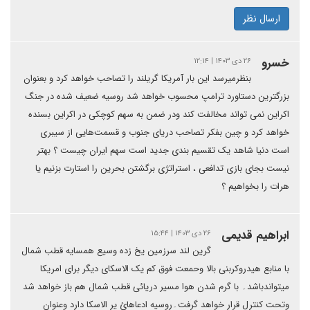
ارسال نظر
خسرو
۲۶ دی ۱۴۰۳ | ۱۲:۱۴
بنظرمیرسد این بار آمریکا گریلند را تصاحب خواهد کرد و بعنوان
بزرگترین دستاورد ترامپ محسوب خواهد شد روسیه ضعیف شده در جنگ
اکراین نمی تواند مخالفت کند ودر ضمن به سهم کوچکی در اکراین بسنده
خواهد کرد و چین بفکر تصاحب دریای جنوب و قسمت‌هایی از سیبری
است دنیا شاهد یک تقسیم بندی جدید است سهم ایران چیست ؟ بهتر
نیست بجای بازی تدافعی ، استراتژی برگشتن بحرین را استارت بزنیم یا
هرات را بخواهیم ؟
ابراهیم قدیمی
۲۶ دی ۱۴۰۳ | ۱۵:۴۴
گرین لند سرزمین یخ زده وسیع همسایه قطب شمال
با منابع هیدروکربنی بالا وحمعت فوق کم یک الاسکای دیگر برای امریکا
میتواندباشد۔ با گرم شدن هوا مسیر دریائی قطب شمال هم باز خواهد شد
وتحت کنترل قرار خواهد گرفت۔روسیه ادعاهائ یر الاسکا دارد وعنوان