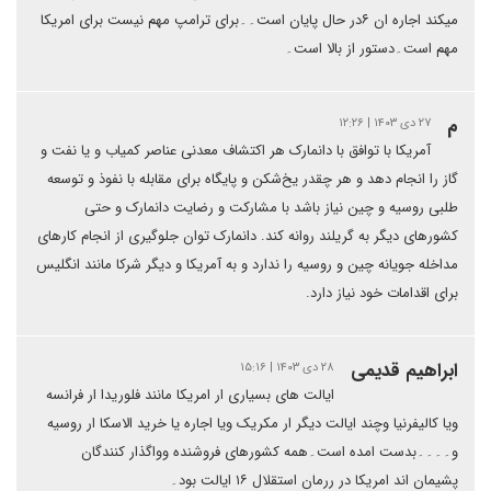
میکند اجاره ان ۶در حال پایان است۔۔برای ترامپ مهم نیست برای امریکا
مهم است۔دستور از بالا است۔
م
۲۷ دی ۱۴۰۳ | ۱۲:۲۶
آمریکا با توافق با دانمارک هر اکتشاف معدنی عناصر کمیاب و یا نفت و
گاز را انجام دهد و هر چقدر یخ‌شکن و پایگاه برای مقابله با نفوذ و توسعه
طلبی روسیه و چین نیاز باشد با مشارکت و رضایت دانمارک و حتی
کشورهای دیگر به گریلند روانه کند. دانمارک توان جلوگیری از انجام کارهای
مداخله جویانه چین و روسیه را ندارد و به آمریکا و دیگر شرکا مانند انگلیس
برای اقدامات خود نیاز دارد.
ابراهیم قدیمی
۲۸ دی ۱۴۰۳ | ۱۵:۱۶
ایالت های بسیاری ار امریکا مانند فلوریدا ار فرانسه
ویا کالیفرنیا وچند ایالت دیگر ار مکریک ویا اجاره یا خرید الاسکا ار روسیه
و۔۔۔۔بدست امده است۔همه کشورهای فروشنده وواگذار کنندگان
پشیمان اند امریکا در ررمان استقلال ۱۶ ایالت بود۔