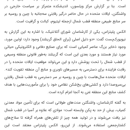
است. بنا بر گزارش مرکز ویلسون، اندیشکده متمرکز بر سیاست خارجی در
واشنگتن، ایالات متحده در حال حاضر درگیر رقابتی سه‌جانبه با چین و روسیه بر
سر منابع طبیعی منطقه قطب شمال از‌جمله لیتیوم، کبالت و گرافیت است.
الکس پلیتزاس، یکی از کارشناسان شورای آتلانتیک، با اشاره به این گزارش به
نیویورک‌پست گفت: «دو دلیل اصلی (برای الحاق گرینلند) وجود دارد؛ اولین مورد،
وجود ذخایر بزرگ عناصر کمیابی است که برای صنایع دفاعی و الکترونیکی حیاتی
مورد نیاز هستند و مورد بعدی این است که گرینلند به‌طور قانونی منطقه وسیعی
از قطب شمال را تحت پوشش دارد و این می‌تواند موقعیت ایالات متحده را در
رقابت فزاینده برای دسترسی به مسیرهای ناوبری و منابع آن منطقه تقویت کند‌».
ایالات متحده سال‌ها‌ست با چین و روسیه بر سر دسترسی به قطب شمال رقابتی
بی‌سر‌وصدا دارد و کشتی‌های یخ‌شکن نظامی خود را برای مأموریت‌هایی با هدف
کشف منابع این منطقه غنی به آنجا اعزام کرده است.
به گفته کارشناسان، واشنگتن مدت‌های طولانی است که برای تأمین مواد معدنی
کمیاب، بیش از حد به پکن وابسته است؛ موادی که علاوه بر آسیا در قطب شمال
نیز یافت می‌شوند و در تولید همه‌ چیز از تلفن‌های همراه گرفته تا سلاح‌های
کشتارجمعی استفاده می‌شوند. از این‌رو، الکس پلیتزاس معتقد است‌ این