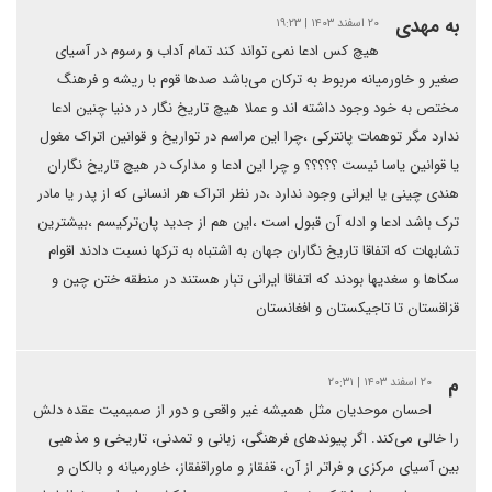
به مهدی
۲۰ اسفند ۱۴۰۳ | ۱۹:۲۳
هیچ کس ادعا نمی تواند کند تمام آداب و رسوم در آسیای
صغیر و خاورمیانه مربوط به ترکان می‌باشد صدها قوم با ریشه و فرهنگ
مختص به خود وجود داشته اند و عملا هیچ تاریخ نگار در دنیا چنین ادعا
ندارد مگر توهمات پانترکی ،چرا این مراسم در تواریخ و قوانین اتراک مغول
یا قوانین یاسا نیست ؟؟؟؟؟ و چرا این ادعا و مدارک در هیچ تاریخ نگاران
هندی چینی یا ایرانی وجود ندارد ،در نظر اتراک هر انسانی که از پدر یا مادر
ترک باشد ادعا و ادله آن قبول است ،این هم از جدید پان‌ترکیسم ،بیشترین
تشابهات که اتفاقا تاریخ نگاران جهان به اشتباه به ترکها نسبت دادند اقوام
سکاها و سغدیها بودند که اتفاقا ایرانی تبار هستند در منطقه ختن چین و
قزاقستان تا تاجیکستان و افغانستان
م
۲۰ اسفند ۱۴۰۳ | ۲۰:۳۱
احسان موحدیان مثل همیشه غیر واقعی و دور از صمیمیت عقده دلش
را خالی می‌کند. اگر پیوندهای فرهنگی، زبانی و تمدنی، تاریخی و مذهبی
بین آسیای مرکزی و فراتر از آن، قفقاز و ماوراقفقاز، خاورمیانه و بالکان و