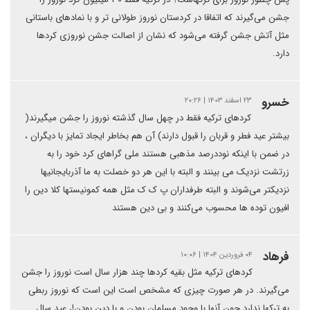
جشن می‌گیرند که اتفاقا در کردستان نوروز طولانی تر و با نمادهای باستانی
مثل آتش جشن گرفته می‌شود که نشان از اصالت جشن نوروزی کردها
دارد.
خسرو
۲۳ اسفند ۱۴۰۳ | ۲۰:۲۶
کردهای ترکیه فقط در چهل سال گذشته نوروز را جشن میگیرند(
بیشتر عید فطر و قربان را قبول دارند) آن هم بخاطر ایجاد تمایز با دیگران ،
در ضمن با اینکه نوددرصد مذهبی هستند ملی گراهای کرد خود را به
زرتشت نزدیک می بینند و البته با این هر دو خصلت به ما آذربایجانیها
نزدیکتر می‌شوند و البته طرفداران پ ک ک مثل همه کمونیستها کلا دین را
افیون توده ها محسوب می‌کنند و بی دین هستند
فرهاد
۰۴ فروردین ۱۴۰۴ | ۱۰:۰۶
کردهای ترکیه مثل بقیه کردها چند هزار سال است نوروز را جشن
می‌گیرند. در هر صورت چیزی که مشخص است این است که نوروز ربطی
به ترکها ندارد چون آنها با وجود مسلمان بودن و با دین بودن!، عید سال