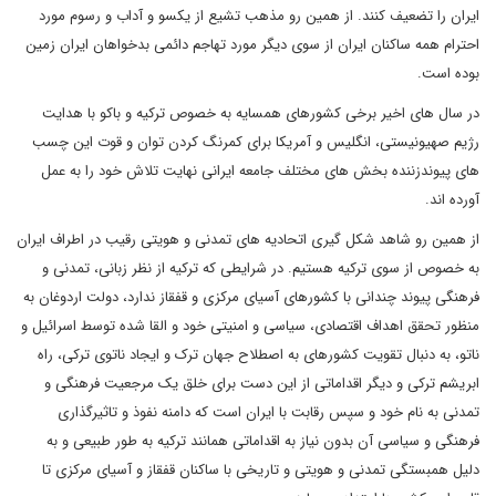
ایران را تضعیف کنند. از همین رو مذهب تشیع از یکسو و آداب و رسوم مورد
احترام همه ساکنان ایران از سوی دیگر مورد تهاجم دائمی بدخواهان ایران زمین
بوده است.
در سال های اخیر برخی کشورهای همسایه به خصوص ترکیه و باکو با هدایت
رژیم صهیونیستی، انگلیس و آمریکا برای کمرنگ کردن توان و قوت این چسب
های پیوندزننده بخش های مختلف جامعه ایرانی نهایت تلاش خود را به عمل
آورده اند.
از همین رو شاهد شکل گیری اتحادیه های تمدنی و هویتی رقیب در اطراف ایران
به خصوص از سوی ترکیه هستیم. در شرایطی که ترکیه از نظر زبانی، تمدنی و
فرهنگی پیوند چندانی با کشورهای آسیای مرکزی و قفقاز ندارد، دولت اردوغان به
منظور تحقق اهداف اقتصادی، سیاسی و امنیتی خود و القا شده توسط اسرائیل و
ناتو، به دنبال تقویت کشورهای به اصطلاح جهان ترک و ایجاد ناتوی ترکی، راه
ابریشم ترکی و دیگر اقداماتی از این دست برای خلق یک مرجعیت فرهنگی و
تمدنی به نام خود و سپس رقابت با ایران است که دامنه نفوذ و تاثیرگذاری
فرهنگی و سیاسی آن بدون نیاز به اقداماتی همانند ترکیه به طور طبیعی و به
دلیل همبستگی تمدنی و هویتی و تاریخی با ساکنان قفقاز و آسیای مرکزی تا