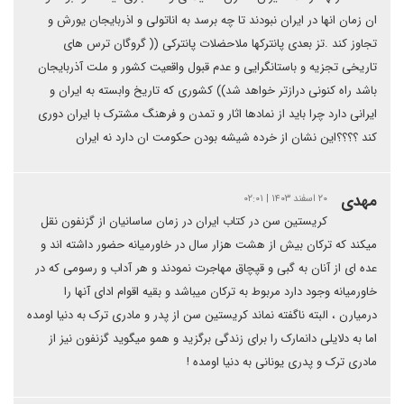
ان زمان انها در ایران نبودند تا چه برسد به اناتولی و اذربایجان یورش و
تجاوز کند .تز بعدی پانترکها ملاحضلات پانترکی (( گروگان ترس های
تاریخی تجزیه و باستانگرایی و عدم قبول واقعیت کشور و ملت آذربایجان
باشد راه کنونی درازتر خواهد شد)) کشوری که تاریخ وابسته به ایران و
ایرانی دارد چرا باید از نمادها اثار و تمدن و فرهنگ مشترک با ایران دوری
کند ؟؟؟؟این نشان از خرده شیشه بودن حکومت ان دارد نه ایران
مهدی
۲۰ اسفند ۱۴۰۳ | ۰۲:۰۱
کریستین سن در کتاب ایران در زمان ساسانیان از گزنفون نقل
میکند که ترکان بیش از هشت هزار سال در خاورمیانه حضور داشته اند و
عده ای از آنان به گبی و قپچاق مهاجرت نمودند و هر آداب و رسومی که در
خاورمیانه وجود دارد مربوط به ترکان میباشد و بقیه اقوام ادای آنها را
درمیارن ، البته ناگفته نماند کریستین سن از پدر و مادری ترک به دنیا اومده
اما به دلایلی دانمارک را برای زندگی برگزید و همو میگوید گزنفون نیز از
مادری ترک و پدری یونانی به دنیا اومده !