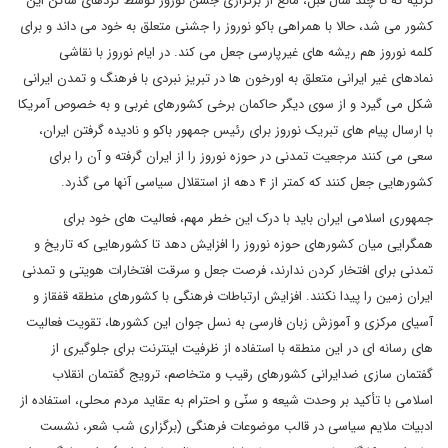
ترکیه که تا چند سال قبل، مانع از برگزاری جشن نوروز توسط کردهای ساکن این
کشور می شد، حالا با همراهی باکو نوروز را جشنی متعلق به خود می داند و برای
کلمه نوروز هم ریشه های غیرپارسی جعل می کند. در ایام نوروز با نقاشی
نمادهای غیر ایرانی متعلق به اورخون ها در تبریز نبردی با فرهنگ و تمدن ایرانی
شکل می گیرد و از سوی دیگر حاکمان برخی کشورهای غربی و به خصوص آمریکا
با ارسال پیام های تبریک نوروز برای رئیس جمهور باکو و نادیده گرفتن ایران،
سعی می کنند مرجعیت تمدنی در حوزه نوروز را از ایران گرفته و آن را برای
کشورهایی جعل کنند که کمتر از ۴ دهه از استقلال سیاسی آنها می گذرد.
جمهوری اسلامی ایران باید با درک این خطر مهم، فعالیت های خود برای
همگرایی میان کشورهای حوزه نوروز را افزایش دهد تا کشورهایی که تاریخ و
تمدنی برای افتخار کردن ندارند، فرصت جعل و سرقت افتخارات هویتی و تمدنی
ایران زمین را پیدا نکنند. افزایش ارتباطات فرهنگی با کشورهای منطقه قفقاز و
آسیای مرکزی و آموزش زبان فارسی به نسل جوان این کشورها، تقویت فعالیت
های رسانه ای در این منطقه با استفاده از ظرفیت اینترنت برای جلوگیری از
گفتمان سازی ضدایرانی کشورهای رقیب و متخاصم، ترویج گفتمان انقلاب
اسلامی با تأکید بر وحدت شیعه و سنّی و احترام به عقاید مردم محلی، استفاده از
ادبیات ملایم سیاسی در قالب موضوعات فرهنگی (برگزاری شب شعر، نشست