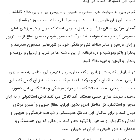
قلب این کشورها امتداد می یابد.
کم توجهی به ظرفیت های تمدنی و هویتی و تاریخی ایران و بی دفاع گذاشتن
دوستداران زبان فارسی و آیین ها و رسوم ایرانی مانند عید نوروز در قفقاز و
آسیای مرکزی خطای بزرگ و غیرقابل جبرانی است که ایران را در مرزهای فعلی
محبوس کرده و باعث خواهد شد در آینده مجبور شویم به جای دفاع از عید نوروز
و زبان فارسی و سایر مفاخر غنی فرهنگی خود در شهرهایی همچون سمرقند و
بخارا و باکو ودوشنبه و دره فرغانه، از این داشته ها در تبریز و اردیبل و ارومیه و
زنجان و قزوین و غیره دفاع کنیم.
در شرایطی که بخش زیادی از کتاب تاریخی و قدیمی این مناطق به خط و زبان
فارسی است، حاکمان باکو و ترکیه با تقدیم کتب مختلف به زبان لاتین که حاوی
جعلیات تاریخی است به دانشگاه ها و مراکز فرهنگی و دانشگاهی این کشور،
درصدد هویت سازی جعلی هستند. آنها تلاش می کنند ترکی استانبولی را به زبان
مرجع و استاندارد کل مناطق آذری نشین ایران، قفقاز جنوبی و آسیای مرکزی
مبدل کنند و برای ساکنان این مناطق همبستگی و شباهت فرهنگی و هویتی و
تمدنی و تاریخی و مذهبی با ترکیه جعل کنند. در حالی که این همبستگی و
همدلی به طور طبیعی با ایران در جریان است.