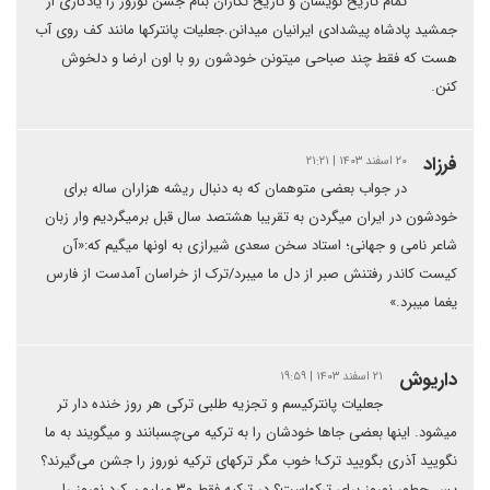
تمام تاریخ نویسان و تاریخ نگاران بنام جشن نوروز را یادگاری از
جمشید پادشاه پیشدادی ایرانیان میدانن.جعلیات پانترکها مانند کف روی آب
هست که فقط چند صباحی میتونن خودشون رو با اون ارضا و دلخوش
کنن.
فرزاد
۲۰ اسفند ۱۴۰۳ | ۲۱:۲۱
در جواب بعضی متوهمان که به دنبال ریشه هزاران ساله برای
خودشون در ایران میگردن به تقریبا هشتصد سال قبل برمیگردیم وار زبان
شاعر نامی و جهانی؛ استاد سخن سعدی شیرازی به اونها میگیم که:«آن
کیست کاندر رفتنش صبر از دل ما میبرد/ترک از خراسان آمدست از فارس
یغما میبرد.»
داریوش
۲۱ اسفند ۱۴۰۳ | ۱۹:۵۹
جعلیات پانترکیسم و تجزیه طلبی ترکی هر روز خنده دار تر
میشود. اینها بعضی جاها خودشان را به ترکیه می‌چسبانند و میگویند به ما
نگویید آذری بگویید ترک! خوب مگر ترکهای ترکیه نوروز را جشن می‌گیرند؟
پس چطور نوروز برای ترکهاست؟ در ترکیه فقط ۳۰ میلیون کرد نوروز را