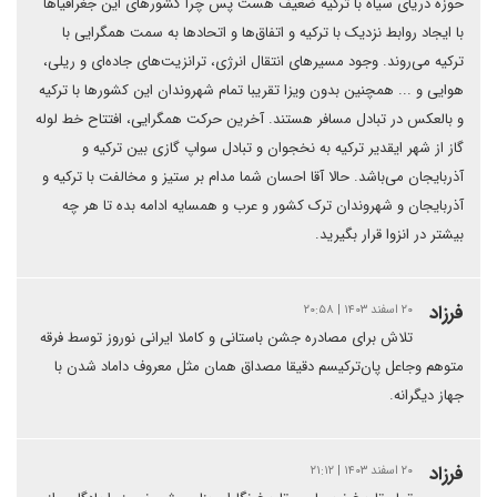
حوزه دریای سیاه با ترکیه ضعیف هست پس چرا کشورهای این جغرافیاها
با ایجاد روابط نزدیک با ترکیه و اتفاق‌ها و اتحادها به سمت همگرایی با
ترکیه می‌روند. وجود مسیرهای انتقال انرژی، ترانزیت‌های جاده‌ای و ریلی،
هوایی و ... همچنین بدون ویزا تقریبا تمام شهروندان این کشورها با ترکیه
و بالعکس در تبادل مسافر هستند. آخرین حرکت همگرایی، افتتاح خط لوله
گاز از شهر ایقدیر ترکیه به نخجوان و تبادل سواپ گازی بین ترکیه و
آذربایجان می‌باشد. حالا آقا احسان شما مدام بر ستیز و مخالفت با ترکیه و
آذربایجان و شهروندان ترک کشور و عرب و همسایه ادامه بده تا هر چه
بیشتر در انزوا قرار بگیرید.
فرزاد
۲۰ اسفند ۱۴۰۳ | ۲۰:۵۸
تلاش برای مصادره جشن باستانی و کاملا ایرانی نوروز توسط فرقه
متوهم وجاعل پان‌ترکیسم دقیقا مصداق همان مثل معروف داماد شدن با
جهاز دیگرانه.
فرزاد
۲۰ اسفند ۱۴۰۳ | ۲۱:۱۲