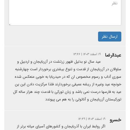
ارسال نظر
عبدالرضا
۱۹ اسفند ۱۴۰۳ | ۱۳:۴۶
عید سال نو بدلیل ظهور زرتشت در آزربایجان و اردبیل و
ساوالان در آزربایجان از قدمت و تنوع بیشتری برخوردار است چهارشنبه
سوری آداب و رسوم مخصوص ان که در حیدربابا به خوبی منعکس شده
خونچه عید وغیره از ریشه عمیقی برخوردارند فلذا مرکزیت دادن این ین
عید به فارسها درست نمی باشد و زبان تورکی با قدمت چند هزار ساله کل
تورکیستان آزربایجان و آناتولی را به هم می پیوندد
خسرو
۱۹ اسفند ۱۴۰۳ | ۱۴:۴۹
اگر روابط ایران با آذربایجان و کشورهای آسیای میانه برتر از