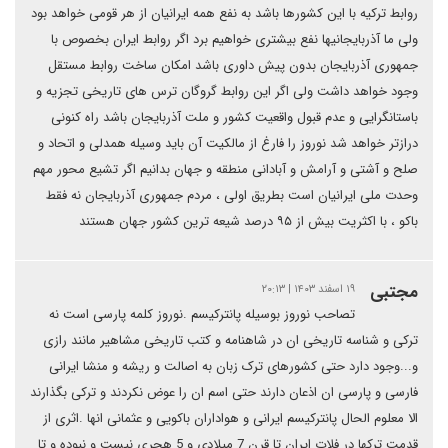
روابط ترکیه با این کشورها باشد به نفع همه ایرانیان از هر قومی خواهد بود
ولی ما آذربایجانیها نفع بیشتری خواهیم برد اگر روابط ایران بخصوص با
جمهوری آذربایجان بدون پیش داوری باشد امکان ساخت روابط مستقل
وجود خواهد داشت ولی اگر این روابط گروگان ترس های تاریخی تجزیه و
باستانگرایی و عدم قبول واقعیت کشور و ملت آذربایجان باشد راه کنونی
درازتر خواهد شد نوروز را فارغ از مالکیت آن باید وسیله همدلی و اتحاد و
صلح و آشتی و آرامش و آبادانی منطقه و جهان بدانیم اگر تشیع محور مهم
وحدت ملی ایرانیان است بطریق اولی ، مردم جمهوری آذربایجان نه فقط
باکو ، با اکثریت بیش از ۹۵ درصد شیعه ترین کشور جهان هستند
مجتبی
۱۹ اسفند ۱۴۰۳ | ۲۰:۱۳
تصاحب نوروز بوسیله پانترکیسم .نوروز کلمه پارسی است نه
ترکی و شناسه تاریخی ان در شاهنامه و کتب تاریخی مشاهیر مانند رازی
و...وجود دارد حتی کشورهای ترک زبان به اصالت و ریشه و منشا ایرانی
فارسی و پارسی ان اذعان دارند حتی اسم ان را عوض نکردند و ترکی بگذارند
الا معلوم الحال پانترکیسم ایرانی و هواداران باکویی و عثمانی انها .اثری از
قدمت ترکها در فلات ایران تا قرن 7 میلادی و 5 هجری نیست و نبوده و تا