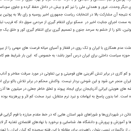
 دیگر وحدت، غرور و همدلی ملی را نیز کم و بیش در داخل حفظ کرده و جلوی سوءاست
ه نتیجه آن مشارکت بالا در انتخابات ریاست جمهوری اخیر روسیه و رای بالا به پوتین ب
 را به سمت اجرای جنایت اخیر در مسکو برای انتقام گیری از مردمی سوق داد که فریب تبل
وتین، ناتو را از خشم به سرحد جنون و تصمیم گیری برای انتقام گیری کور و خلق یک ج
 عدم همکاری با ایران و تک روی در قفقاز و آسیای میانه فرصت های مهمی را از بین
در حوزه سیاست داخلی برای ایران درس آموز باشد؛ به خصوص که این بار شرایط هم کام
 کم کاری در برابر تنش آفرینی های قومیتی و بی تفاوتی در مورد سرقت مفاخر و آداب
ران منجر می شود و این شوخی بردار نیست. واکنش محکم در برابر تلاش باکو برای ا
 های هویتی ایرانی آذربایجان برای ایجاد پیوند و تعلق خاطر جعلی در میلیون ها آذری
 است. اما بدون پاسخ به ابهامات و نبرد نرم متقابل، نبرد سخت کم اثر و پرهزینه بوده و
ائن در شهرداری‌ها و شوراهای شهر استان هایی که در خط مقدم مبارزه با قوم گرایی قرار
و آموزش و پرورش و دانشگاه ها، شناسایی و برخورد با نهادهای اقتصادی تغذیه گر لاب
س از پاکسازی نسبی بتوان راهبردی برای مقابله با این فتنه پیچیده که کیان ایران را تهد