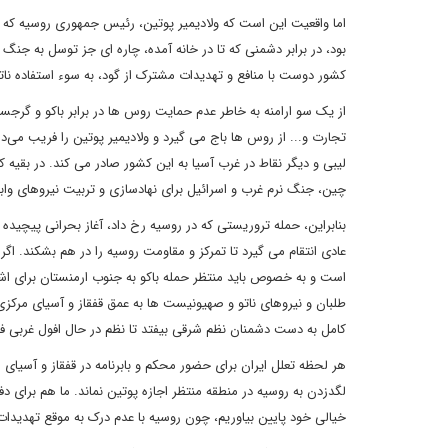
اما واقعیت این است که ولادیمیر پوتین، رئیس جمهوری روسیه که به 
بود، در برابر دشمنی که تا در خانه آمده، چاره ای جز توسل به جن
کشور دوست با منافع و تهدیدات مشترک از گود، به سوء استفاده نات
از یک سو ارامنه به خاطر عدم حمایت روس ها در برابر باکو و گرجست
تجارت و... از روس ها باج می گیرد و ولادیمیر پوتین را فریب می‌
لیبی و دیگر نقاط در غرب آسیا به این کشور صادر می کند. در بقیه 
چین، جنگ نرم غرب و اسرائیل برای نهادسازی و تربیت نیروهای واب
بنابراین، حمله تروریستی که در روسیه رخ داد، آغاز بحرانی پیچید
عادی انتقام می گیرد تا تمرکز و مقاومت روسیه را در هم بشکند. اگر
است و به خصوص باید منتظر حمله باکو به جنوب ارمنستان برای اش
طلبان و نیروهای ناتو و صهیونیست ها به عمق قفقاز و آسیای مرکزی ت
کامل به دست دشمنان نظم شرقی بیفتد تا نظم در حال افول غربی فر
هر لحظه تعلل ایران برای حضور محکم و بابرنامه در قفقاز و آسیای م
لگدزدن به روسیه در منطقه منتظر اجازه پوتین نماند. ما هم برای دفا
خیالی خود پایین بیاوریم، چون روسیه با عدم درک به موقع تهدید