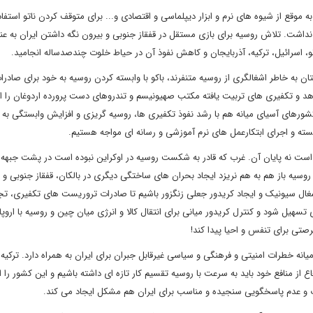
موقع از شیوه های نرم و ابزار دیپلماسی و اقتصادی و... برای متوقف کردن ناتو استفاد
گ نداشت. تلاش روسیه برای بازی مستقل در قفقاز جنوبی و بیرون نگه داشتن ایران به ع
و، اسرائیل، ترکیه، آذربایجان و کاهش نفوذ آن در حیاط خلوت چندصدساله انجامید.
ان به خاطر اشغالگری از روسیه متنفرند، باکو با وابسته کردن روسیه به خود برای صادر
دهد و تکفیری های تربیت یافته مکتب صهیونیسم و تندروهای دست پرورده اردوغان را ا
کشورهای آسیای میانه‌ هم با رشد نفوذ تکفیری ها، روسیه گریزی و افزایش وابستگی به 
سته و اجرای ابتکارعمل های نرم آموزشی و رسانه ای مواجه هستیم.
ه است نه پایان آن. غرب که قادر به شکست روسیه در اوکراین نبوده است در پشت جبهه 
 روسیه باز هم به هم نریزد ایجاد بحران های ساختگی دیگری در بالکان، قفقاز جنوبی و 
غال سیونیک و ایجاد کریدور جعلی زنگزور باشیم تا صادرات تروریست های تکفیری، تج
سهیل شود و کنترل کریدور میانی برای انتقال کالا و انرژی میان چین و روسیه با اروپا
صتی برای تنفس و احیا پیدا کند!
یانه خطرات امنیتی و فرهنگی و سیاسی غیرقابل جبران برای ایران به همراه دارد. ترکیه 
ع از منافع خود باید به سرعت با روسیه تقسیم کار تازه ای داشته باشیم و این کشور را ا
ات و عدم پاسخگویی سنجیده و مناسب برای ایران هم مشکل ایجاد می کند.