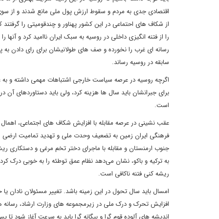
اقتصادی جدی به مردم و سقوط ارزش پول ملی مانع شدند و از سوی
از شکاف های احتماعی در این کشور پهناور و چندقومیتی را گرفتند ک
را از فتنه انگیزی داخلی در روسیه به سبک ایران ناامید کرد و آنها
رسانه ای غرب را نخورده و صف های طولانیشان برای رای دادن به پ
سابقه در روسیه رساند.
اگرچه روسیه در عرصه سیاست خارجی اشتباهات مهمی داشته و به علت
برای جبرانشان باید سال ها هزینه کرد، ولی باید دستاوردهای آن 
است.
عقب نشینی در عرصه مقابله با افزایش شکاف های اجتماعی، اهمال و
فرهنگی ایران زمین به تضعیف وحدت ملی و تهدید تمامیت ارضی ای
جنوب ارمنستان و مقابله با ماجرای دختر تخم مرغی و دستکاری ریشه
به ترکیه و باکو، نشان می‌دهد نظام عمق توطئه را به خوبی درک کرده
ریشه کنی فتنه ناکافی است.
امسال باید سال تحول در این زمینه باشد. تغییر مسئولان نادان یا خ
افزایش تحرک و درک ملی در زیرمجموعه های وزارت ارشاد، رسانه ها 
اندیشه های آلوده قوم گرا و بیگانه گرا باید به سرعت آغاز شود تا پ