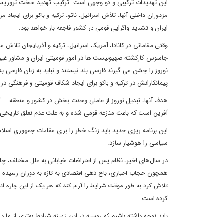
این تهدیدات ترکیبی و دو وجهی است. ترکیب تهدید سخت تروریستی 
مزدوران داخلی آنها، تلاَش اسرائیل، ناتو، ترکیه و باکو برای ایجا
ایران و تشدید واگرایی قومی در کشور فاجعه بار خواهد بود.
وقتی مقاماتی در کانادا، آمریکا، اسرائیل، ترکیه و آذربایجان تلاش می
جاسوس کارکشته صهیونیست ها در امور قومیتی ایران و مشاور غیرر
نوروز را جشن می گیرند فارسی بلد نیستند و نباید به زبان فارسی ب
پیمانکارانش در ترکیه و باکو برای ایجاد شکاف قومیتی و فرهنگی در
هدف آنها، تبدیل نوروز از عاملی وحدت بخش در کشور و منطقه – که م
آفرین است که باعث منازعه قومی شده و به علت عدم تعلق تاریخی به 
این برنامه ریزی جدید باید زنگ خطر را برای مقامات جمهوری اسلامی
سیاسی را هوشیار سازد.
در سال‌های اخیر، نظام پس از اعتراضات خیابانی به علل مختلف، 
همچون حجاب اجباری، باج دهی اقتصادی به تازه به دوران رسیده ها
تلاش کرد به طور موقت شرایط را آرام کند که هر یک از این چاره 
کرده است.
باید توجه داشته باشیم که روسیه در این زمینه شرایط بهتری از ما 