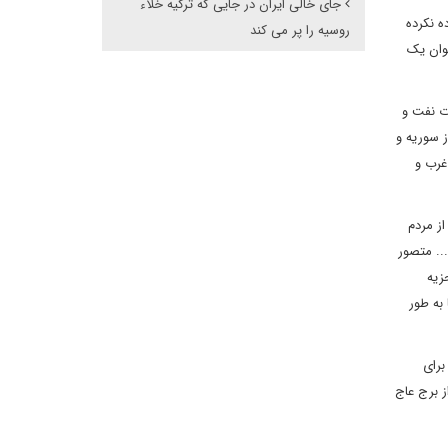
جای خالی ایران در جایی که ترکیه خلاء
ه نکرده
روسیه را پر می کند
نوان یک
ات نفت و
ز سوریه و
غرب و
از مردم
... متصور
زیه
 به طور
برای
ز برج عاج