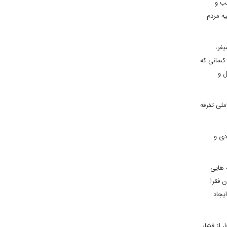
لب و
یه مردم
یفر،
 کسانی که
ل و
ملی تفرقه
دی و
 هایی
 فقرا
یجاد
 از فشار