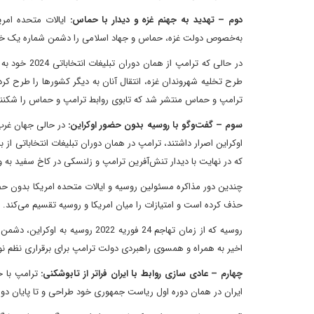
دوم – تهدید به جهنم غزه و دیدار با حماس:
ایالات متحده امری
به‌خصوص دولت غزه، حماس و جهاد اسلامی را دشمن شماره یک خود 
در حالی که 
طرح تخلیه شهروندان غزه، انتقال آنان به دیگر کشورها را طرح کرد
ترامپ و حماس منتشر شد که تابوی روابط ترامپ و حماس را شکنن
سوم – گفت‌وگو با روسیه بدون حضور اوکراین:
در حالی جهان غرب ب
اوکراین اصرار داشتند، ترامپ در همان دوران تبلیغات انتخاباتی از
که در نهایت با دیدار تنش‌آفرین ترامپ و زلنسکی در کاخ سفید به 
چندین دور مذاکره مسئولین روسیه و ایالات متحده امریکا بدون ح
حذف کرده است و امتیازات را میان امریکا و روسیه تقسیم می‌کند.
روسیه که از زمان تهاجم 24 فوریه 2
اخیر به همراه و همسوی راهبردی دولت ترامپ برای برقراری نظم ن
چهارم – عادی سازی روابط با ایران فراتر از تابوشکنی:
ترامپ با خ
ایران در همان دوره اول ریاست جمهوری خود طراحی و تا پایان دول