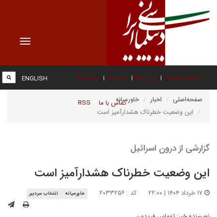
Toggle
vigation
صفحه نخست
درباره ما
عضویت
پیوند ها
ENGLISH
صفحه‌اصلی
اخبار
خاورمیانه
تماس با ما
RSS
این وضعیت خطرناک هشدارآمیز است
گزارشی از درون اسرائیل
این وضعیت خطرناک هشدارآمیز است
۱۷ خرداد ۱۴۰۴ | ۲۲:۰۰
کد : ۲۰۳۳۲۵۶
خاورمیانه
انتخاب سردبیر
نویسنده خبر:
توماس فریدمن