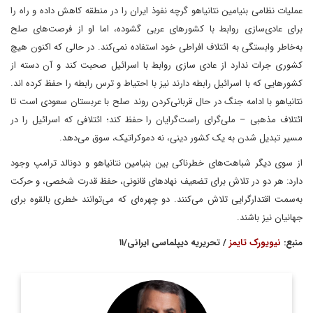
عملیات نظامی بنیامین نتانیاهو گرچه نفوذ ایران را در منطقه کاهش داده و راه را
برای عادی‌سازی روابط با کشورهای عربی گشوده، اما او از فرصت‌های صلح
به‌خاطر وابستگی به ائتلاف افراطی خود استفاده نمی‌کند. در حالی که اکنون هیچ
کشوری جرات ندارد از عادی سازی روابط با اسرائیل صحبت کند و آن دسته از
کشورهایی که با اسرائیل رابطه دارند نیز با احتیاط و ترس رابطه را حفظ کرده اند.
نتانیاهو با ادامه جنگ در حال قربانی‌کردن روند صلح با عربستان سعودی است تا
ائتلاف مذهبی – ملی‌گرای راست‌گرایان را حفظ کند؛ ائتلافی که اسرائیل را در
مسیر تبدیل شدن به یک کشور دینی، نه دموکراتیک، سوق می‌دهد.
از سوی دیگر شباهت‌های خطرناکی بین بنیامین نتانیاهو و دونالد ترامپ وجود
دارد: هر دو در تلاش برای تضعیف نهادهای قانونی، حفظ قدرت شخصی، و حرکت
به‌سمت اقتدارگرایی تلاش می‌کنند. دو چهره‌ای که می‌توانند خطری بالقوه برای
جهانیان نیز باشند.
منبع:
نیویورک تایمز
/ تحریریه دیپلماسی ایرانی/۱۱
(به انگلیسی:
توماس فریدمن
مشهور به
توماس لورن فریدمن