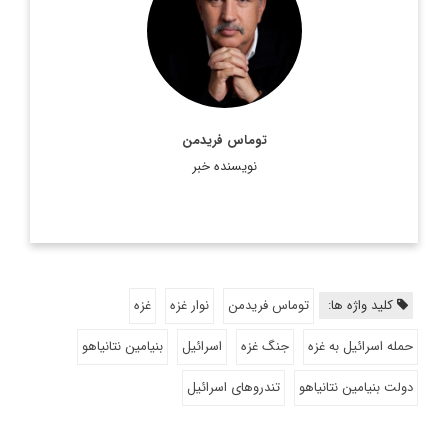
Thomas Friedman) ژورنالیست، ستون‌نویس و نویسندهٔ
آمریکایی است. فریدمن متخصص مباحث سیاست خارجی،
خاورمیانه و مسائل زیست محیطی است و ...
اطلاعات بیشتر
توماس فریدمن
نویسنده خبر
کلید واژه ها:
توماس فریدمن
نوار غزه
غزه
حمله اسرائیل به غزه
جنگ غزه
اسرائیل
بنیامین نتانیاهو
دولت بنیامین نتانیاهو
تندروهای اسرائیل