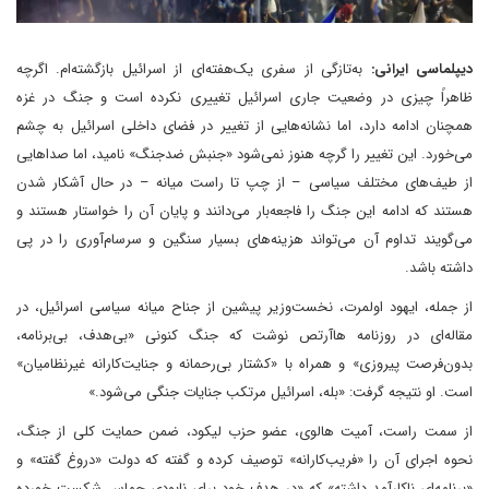
دیپلماسی ایرانی:
به‌تازگی از سفری یک‌هفته‌ای از اسرائیل بازگشته‌ام. اگرچه
ظاهراً چیزی در وضعیت جاری اسرائیل تغییری نکرده است و جنگ در غزه
همچنان ادامه دارد، اما نشانه‌هایی از تغییر در فضای داخلی اسرائیل به چشم
می‌خورد. این تغییر را گرچه هنوز نمی‌شود «جنبش ضدجنگ» ‌نامید، اما صداهایی
از طیف‌های مختلف سیاسی – از چپ تا راست میانه – در حال آشکار شدن
هستند که ادامه این جنگ را فاجعه‌بار می‌دانند و پایان آن را خواستار هستند و
می‌گویند تداوم آن می‌تواند هزینه‌های بسیار سنگین و سرسام‌آوری را در پی
داشته باشد.
از جمله، ایهود اولمرت، نخست‌وزیر پیشین از جناح میانه سیاسی اسرائیل، در
مقاله‌ای در روزنامه هاآرتص نوشت که جنگ کنونی «بی‌هدف، بی‌برنامه،
بدون‌فرصت پیروزی» و همراه با «کشتار بی‌رحمانه و جنایت‌کارانه غیرنظامیان»
است. او نتیجه گرفت: «بله، اسرائیل مرتکب جنایات جنگی می‌شود.»
از سمت راست، آ‌میت هالوی، عضو حزب لیکود، ضمن حمایت کلی از جنگ،
نحوه اجرای آن را «فریب‌کارانه» توصیف کرده و گفته که دولت «دروغ گفته» و
«برنامه‌ای ناکارآمد داشته» که «در هدف خود برای نابودی حماس شکست خورده