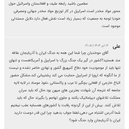
مطمین باشید رابطه علیف و افغانستان واسرائیل حول
محور مواد مخدر است.اسراییل در کار توزیع مواد مخدر جهانی ومصرفی
خودبا توجه به جمعیت که بسیار زیاد است نقش فعال دارد.دلایل مستدلی
موجود است.
علی
۱۲ تیر ۱۴۰۴ | ۰۹:۰۵
آقای موخدیان چرا شما این همه به جنگ ایران با آذربایجان علاقه
مند هستید؟کشور در گیر یک جنگ بزرگ با اسراییل و آمریکاهست و تنهای
تنها باید از موجودیت خود دفاع کنیهیچ گشور و نهادی خاضر نشده و نیست
از ما آنگونه که اروپا از اسراییل حمایت می کند پشتیبانی کند،مشکل حضور
اتباع خارجی از افغانی بچگیر تا عرب و پاکستانی ،نفوذ موساد در لایه لایه
جامعه که نتیجه آن شهادت بعترین های میهن بود.حال که باید سران
مملکت تلاشهای دیپلماتیک بکنند و جلوی تهاجم را بگیرند حال که باید
تلاش کنند. بیش از این از گردونه رقابت با کشورهای همسایه عقب نیفتیم
شما آدرس اشتباه می دهی،لطفا جواب بدهید چرا این قدر دوست دارید
ایران با آذربایجان وارد جنگ شود؟