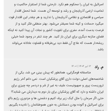
اسرائیل به ایران را محکوم هم نکرد. نارحتی شما از استقرار حاکمیت و
تمامیت ارضی آذربایجان و رشد و توسعه آن هست. شما تحمل اقتدار
سیاسی و اقتصادی ‌و نظامی آذربایجان را ندارید و هر چقدر این اقتدار قوت
میگیرد حسادت و کینه شما عمیقتر می‌شود. بهتر منطقی فکر کنید و از
فرصت بدست آمده، مفری برای تقویت کشور و نجات آن پیدا کنید نه اینکه
فضای منازعه دیگری برای ایران باز کنید. هر چند تنفر در وجود شما خیلی
ریشه‌دار هست که علاج آن فقط دید بی‌طرفانه و قضاوت عادلانه می‌تواند
باشد.
م. راد
۱۲ تیر ۱۴۰۴ | ۱۴:۰۱
متاسفانه قومگرایی، همانطور که پیش بینی می شد، یکی از
شاخصه‌های اصلی دولت داری آقای پزشکیان است. نمی دانم آخر رژیم
تروریست پرور و صهیونیست علیف به غیر از شر و دردسر چه چیزی برای
ایران داشته و دارد که آقای پزشکیان برای بار دوم به دیدارش می شتابد؟!
حتی اگر سرمان را مثل کبک زیر برف کنیم و دشمنی ها و مزدوری رژیم باکو
برای اسرائیل و آلوده بودن دستانش به خون هموطنانمان را نادیده بگیریم،