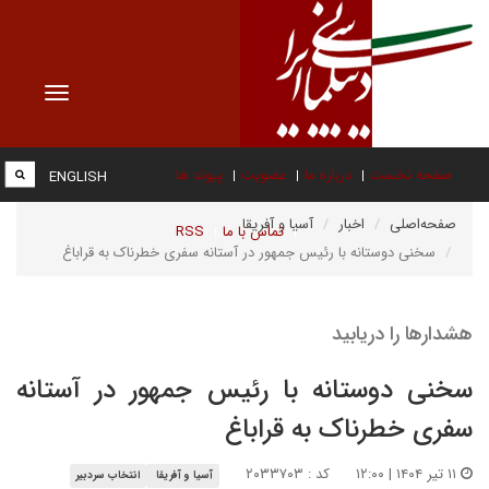
Toggle
vigation
صفحه نخست
درباره ما
عضویت
پیوند ها
ENGLISH
صفحه‌اصلی
اخبار
آسیا و آفریقا
تماس با ما
RSS
سخنی دوستانه با رئیس جمهور در آستانه سفری خطرناک به قراباغ
هشدارها را دریابید
سخنی دوستانه با رئیس جمهور در آستانه
سفری خطرناک به قراباغ
۱۱ تیر ۱۴۰۴ | ۱۲:۰۰
کد : ۲۰۳۳۷۰۳
آسیا و آفریقا
انتخاب سردبیر