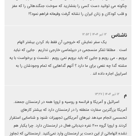
چگونه می توانید دست کسی را بفشارید که سوخت جنگندهائی را که مغز
و قلب کودکان و زنان ایران را نشانه گرفت وقیعانه فراهم نمود؟!
ناشناس
۱۲ تیر ۱۴۰۴ | ۱۲:۵۲
یک سفر نمایش که خروجی آن فقط باد کردن بیشتر الهام
است . مطلقا تفکر منسجمی در دیپلماسی خارجی نداریم . جایی که نباید
برویم ، می رویم و جایی که باید برویم نمی رویم . نشست و برخواست با یه
مشته گدا چه نفعی برای ما دارد ؟ آنهم گداهایی که تمام وجودشان را به
اسراییل اجاره داده اند .
م
۱۲ تیر ۱۴۰۴ | ۱۳:۲۷
اسرائیل و آمریکا و فرانسه و روسیه و اروپا همه در ارمنستان جمعند.
آمریکا بزرگترین سفارت متطقه را در ارمنستان دارد که بیشتر کارهای
تحسسی انجام میدهد‌ نیر‌های آمریکایی تجهیزات شنود و شناسایی استقرار
کردند و اروپا گروه ۲۰۰ نفره دیدبانی فعال در ارمنستان دارد. چرا یکبار هم
نشده اتهاماتی از این دست بر ارمنستان وارد نمی‌کنید. ارمنستانی که تجاوز