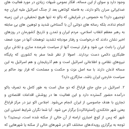
وجود دارد و سوای از این مساله، افکار عمومی شبهات زیادی در مورد فعالیت های
ضدایرانی سران باکو دارند، به فاصله کوتاهی بعد از جنگ اسرائیل علیه ایران چه
توجیهی دارد؟ به خصوص در شرایطی که باکو نه تنها هیچ تحقیقی در این زمینه
انجام نداده، بلکه رسانه های دولتی آن با گستاخی شدید و توهین های بی سابقه
به رهبر معظم انقلاب اسلامی، مردم ایران و تمدن و تاریخ کشورمان در روزهای
اخیر نشان دادند که درخواست و رفتار مودبانه تشدید توهمات آنها در مورد ضعف
ایران را باعث می شود و قرار نیست آنها از سیاست شرمنده سازی و تلاش برای
طلبکاری دائمی دست بردارند. اصولا از نظر شما سفر به کشوری که پایگاه
نیروهای نظامی و اطلاعاتی اسرائیل است و هم آذربایجان و هم اسرائیل به این
مساله اذعان دارند با سه اصل عزت و حکمت و مصلحت که قرار بود حاکم بر
سیاست خارجی ایران باشد، سازگاری دارد؟
۲. اسرائیل در جای جای قراباغ که دو سال است به طور کامل به تصرف باکو
درآمده حضور گسترده دارد و این فعالیت ها در پوشش اقدامات اقتصادی و
تجاری با هدف جاسوسی از ایران انجام می‌شود. اجلاس اکو نیز در مرکز قراباغ
یعنی شهر خانکندی (استپاناکرت) برگزار می شود. آیا شما نگران شرایط امنیتی این
شهر که پس از کوچ اجباری ارامنه از آن خالی از سکنه شده است، نیستید؟ با
توجه به برگزاری رویدادهای مختلف اکو در شهرهای خالی از سکنه یا شهرهایی که