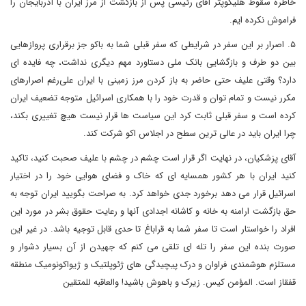
خاطره سقوط هلیکوپتر آقای رئیسی پس از بازگشت از مرز ایران با آذربایجان را
فراموش نکرده ایم.
۵. اصرار بر این سفر در شرایطی که سفر قبلی شما به باکو جز برقراری پروازهایی
بین دو طرف و بازگشایی بانک ملی دستاورد مهم دیگری نداشت، چه فایده ای
دارد؟ وقتی علیف حتی حاضر به باز کردن مرز زمینی با ایران علی‌رغم اصرارهای
مکرر نیست و تمام توان و قدرت خود را با همکاری اسرائیل متوجه تضعیف ایران
کرده است و سفر قبلی ثابت کرد این سیاست ها قرار نیست هیچ تغییری بکند،
چرا ایران باید در عالی ترین سطح در اجلاس اکو شرکت کند.
آقای پزشکیان، در نهایت اگر قرار است چشم در چشم با علیف صحبت کنید، تاکید
کنید ایران با هر کشور همسایه ای که خاک و فضای هوایی خود را در اختیار
اسرائیل قرار می دهد برخورد جدی خواهد کرد. به صراحت بگویید ایران توجه به
حق بازگشت ارامنه به خانه و کاشانه اجدادی آنها و رعایت حقوق بشر در مورد این
افراد را خواستار است تا سفر شما به قراباغ تا حدی قابل توجیه باشد. در غیر این
صورت بنده این سفر را تله ای تلقی می کنم که جهیدن از آن بسیار دشوار و
مستلزم هوشمندی فراوان و درک پیچیدگی های ژئوپلتیک و ژیواکونومیک منطقه
قفقاز است. المؤمن کیس. زیرک و باهوش باشید! والعاقبه للمتقین