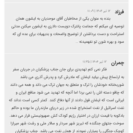
فرزاد
۱۲ تیر ۱۴۰۴ | ۱۱:۰۹
بنده به عنوان یکی از مخاطبان آقای موحدیان به ایشون همان
توصیه ای میکنم که جماعت پانترک دویست دلاری به ایشون میکنن.مدتی
استراحت و دست برداشتن از توضیح واضحات و بدیهیات برای عده ای که
سود و بهره شون تو نفهمیدنه ..
چمران
۱۲ تیر ۱۴۰۴ | ۱۱:۳۵
فکر نمی کنم تهدیدی برای جان جناب پزشکیان در جریان سفر
به ارتساخ پیش بیاید ایشان که مادرش کرد و پدرش آذری می باشد
شوربختانه خودشان را ترک و متعلق به جهان ترک می داند و همه می دانند
که چاقو دسته اش را نمی برد! اما آنچه که تهدید می شود منافع ایران و
ایرانی است که ایشان قول دادند از آنها دفاع کنند. کمتر کسی است نداند که
نفت اسرائیل از نفت استخراج شده در زیر دریای مازندران ما بوده و حاکم
بادکوبه با قیمت ارزان در اختیار رژیم کودک کش صهیونیستی قرار می دهد.
سوخت جتهای جنگنده که تبریز شهر سردار و سالار ملی و رشت شهر میرازا
کوچک جنگلی را بمباران نمودند از همان نفت می باشد. جناب پزشکیان