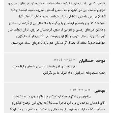
اقدامی که ج . آذربایجان و ترکیه انجام خواهند داد، بستن مرزهای زمینی و
هوایی توسط این دو کشور و نیز بستن آسمان سوریه جدید (متحد جدید
ترکیه) بر روی راه‌های ارتباطی ایران خواهد بود و ایشان آیا فکر آنرا
نموده‌اند که این راه‌های ارتباطی را چگونه با جاده‌های پر از گردنه ارمنستان
و بستن مرزهای زمینی و هوایی از سوی گرجستان بر روی ایران (بعلت نیاز
گرجستان به راه‌های ترکیه و گاز ارزان‌قیمت ج . آذربایجان)، جایگزین
خواهند نمود؟ بماند که بعد از گرجستان هم تازه به دریای سیاه می‌رسیم.
موحد احسانیان
۱۳ تیر ۱۴۰۴ | ۱۶:۲۵
چرا شما اینقدر طرفدار ارمنیان هستین اینا که در
حمله متجاوزانه اسراییل اصلأ طرف ما رو نگرفتن
عباسی
۱۴ تیر ۱۴۰۴ | ۰۰:۳۹
پاشینیان و اکثر جامعه ارمنستان قره باغ را ول کرده اند ولی
آقای احسان موحدیان ول کن ماجرا نیست! آخه توی این اوضاع کشور و
منطقه بازگشت ارامنه به قره باغ چه دخلی به امنیت و منافع ملی ما دارد؟!