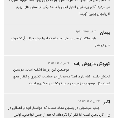
اما لااقل صبر می کردید که علیف هم یکبار به ایران بیاید بعد دوباره تشریف
می بردید! آقای پزشکیان اعتبار ایران را تا حد یکی از استان های رژیم
آذربایجان پایین آورده!!
پیمان
۱۲ تیر ۱۴۰۴ | ۱۴:۰۳
باید مانند ترامپ به علی اف بگه که آذربایجان قرع باغ نخجوان
مال ایرانه و
کوروش داریوش راده
۱۲ تیر ۱۴۰۴ | ۱۹:۵۶
موحدیان این روزها آشفته است. دوستان
ادیتش نکنید. گناه داره. اصلا موحدیان در سیاست کشوری و قفقاز هیچ
است مثل موجودیت زمین در برابر کهکشان راه شیری است
اکبر
۱۳ تیر ۱۴۰۴ | ۱۵:۱۳
جناب موحدیان در چندین مقاله مشابه که خواستار انهدام اهدافی در
ج . آذربایجان است آیا فکر آنرا نکرده‌اند که بعد از چنین تهاجمی، اولین