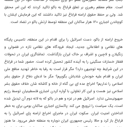
است. مقام معظم رهبری بر تعلق قراباغ به باکو تاکید کردند که این امر محقق
شد. ولی بر حفظ حقوق ارامنه قراباغ نیز تاکید داشتند که این فرمایش ایشان با
کوچاندن اجباری ۱۲۰ هزار ساکنان این منطقه توسط ارتش باکو در تضاد است.
خروج ارامنه از باکو، دست اسرائیل را برای اقدام در این منطقه، تاسیس پایگاه
های نظامی و اطلاعاتی جدید، ایجاد فرودگاه های نظامی تازه در فضولی و
زنگیلان و لاچین و اشراف بر خاک ایران بازگذاشت. تماشاگری ایران در تحولات
قفقاز خسارات سنگینی را به آینده کشور تحمیل کرده است. حضور شما در قراباغ
در این شرایط چه توجیهی دارد؟ مگر قرار است به رقبا به خاطر تهدید منافع ملی
ایران و اقدام علیه خودمان شادباش بگوییم؟ مگر ما ادعای دفاع از حقوق بشر
اسلامی را نداریم؟ اخراج عده ای بی گناه از خانه و کاشانه شان خلاف حقوق بشر
اسلامی نیز هست و این کار تفاوتی با آواره کردن اجباری فلسطینیان توسط رژیم
صهیونیستی ندارد. اسرائیل هم در غزه و هم در باکو که به لانه دوم آن تبدیل شده
است، یک سیاست را ترویج می کند: پاکسازی اجباری ساکنان بومی برای به خطر
انداختن امنیت ایران. سکوت ایران در ماجرای اخراج ارامنه پای اسرائیل را به
قراباغ باز کرد و حالا رئیس جمهوری ایران دوباره به منطقه خطر می‌رود. ما هنوز