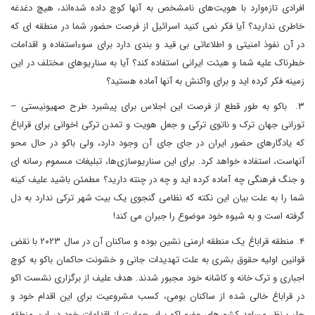
افرادی تازه‌وارد با هویت‌های نامشخص به آنها کوچ داده شده‌اند، هیچ دغدغه
خاطری ندارید؟ آیا فکر نمی کنید اسرائیل از فرصت حضور شما در منطقه ای که
در آن نفوذ امنیتی و اطلاعاتی بی قید و بندی دارد برای سوءاستفاده و اقدامات
خطرناک علیه شما و هیئت ایرانی استفاده کند؟ آیا به سناریوهای مختلف در این
زمینه فکر کرده اید و برای واکنش به آنها آماده هستید؟
۳. باکو به طور قطع از فرصت این اجلاس برای پیشبرد طرح صهیونیستی –
تورانی جهان ترک و ناتوی ترکی و جعل هویت و تمدن ترکی اخوانی برای قراباغ
که یادگارهای حضور ایران در جای جای آن وجود دارد، ولی باکو در حال محو
آنهاست، استفاده خواهد کرد. برای این سناریوسازی‌ها، تبلیغات مسموم رسانه ای
و جنگ فرهنگی چه آماده کرده اید و چه در چنته دارید؟ مطمئن باشید علیف کینه
شما را به علت بیان این نکته که نظامی گنجوی یک بیت شهر ترکی ندارد به دل
گرفته است و به شیوه خود موضوع را جبران می کند!
۴. منطقه قراباغ یک منطقه ارمنی نشین بوده و ساکنان آن در سال ۲۰۲۳ با نقض
قوانین اولیه حقوق بشری به علت تهدیدات جانی و خشونت حاکمان باکو به کوچ
اجباری و ترک خانه و کاشانه خود مجبور شدند. هدف علیف از برگزاری نشست اکو
در قراباغ خالی شده از ساکنان بومی، کسب مشروعیت برای این اقدام خود و
جلب نظر مساعد کشورهای عضو اکو برای حمایت از اقدامات خود در این منطقه