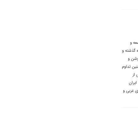
عه و
ه گذشته و
وشن و
نین تداوم
 از
یران
ی غربی و