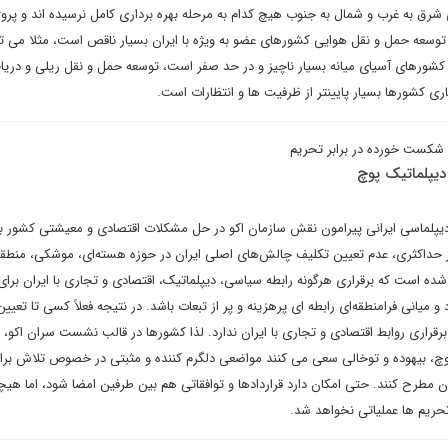
 شرق به غرب و شمال به جنوب هیچ کدام به مرحله بهره برداری کامل نرسیده اند و پرو
توسعه حمل و نقل هوایی کشورهای عضو به ویژه با ایران بسیار ناقص است، مثلا می 
 کشورهای آسیای میانه بسیار ناچیز و در حد صفر است، توسعه حمل و نقل ریلی و دریای
ری کشورها بسیار پایینتر از ظرفیت ها و انتظارات است.
شکست خورده در برابر تحریم
یپلماتیک پوچ
یپلماسی ایرانی پیرامون نقش سازمان اکو در حل مشکلات اقتصادی و معیشتی کشور بر 
حداکثری، عدم تعیین تکلیف چالش‌های اصلی ایران در حوزه هسته‌ای، موشکی، منطقه‌
ده است که برقراری هرگونه رابطه سیاسی، دیپلماتیک، اقتصادی و تجاری با ایران برای
میانی فرامنطقه‌ای رابطه ای پرهزینه و پر از تبعات باشد. در نتیجه فعلاً کسی تا تعیی
 برقراری روابط اقتصادی و تجاری با ایران ندارد. لذا کشورها در قالب نشست سران اکو، 
وچ، بیهوده و توخالی سعی می کنند مواضعی دلگرم کننده و مثبتی در خصوص تلاش برای
ان مطرح کنند. حتی امکان دارد قراردادها و توافقاتی هم بین طرفین امضا شود، اما هیچک
تحریم ها عملیاتی نخواهد شد.