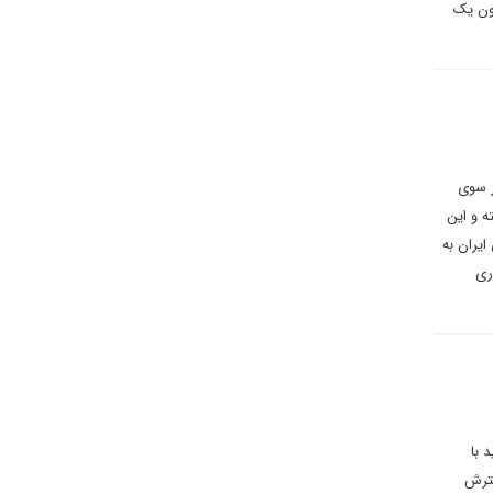
چون یک
ز سوی
ه و این
یران به
ری
اید با
سترش