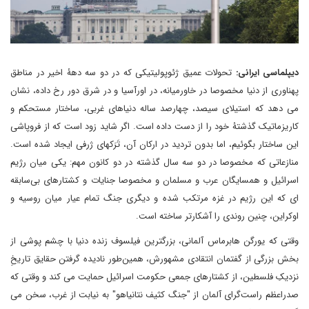
دیپلماسی ایرانی:
تحولات عمیق ژئوپولیتیکی که در دو سه دهۀ اخیر در مناطق
پهناوری از دنیا مخصوصا در خاورمیانه، در اورآسیا و در شرق دور رخ داده، نشان
می دهد که استیلای سیصد، چهارصد ساله دنیاهای غربی، ساختار مستحکم و
کاریزماتیک گذشتۀ خود را از دست داده است. اگر شاید زود است که از فروپاشی
این ساختار بگوئیم، اما بدون تردید در ارکان آن، تَرَکهای ژرفی ایجاد شده است.
منازعاتی که مخصوصا در دو سه سال گذشته در دو کانون مهم: یکی میان رژیم
اسرائیل و همسایگان عرب و مسلمان و مخصوصا جنایات و کشتارهای بی‌سابقه
ای که این رژیم در غزه مرتکب شده و دیگری جنگ تمام عیار میان روسیه و
اوکراین، چنین روندی را آشکارتر ساخته است.
وقتی که یورگن هابرماس آلمانی، بزرگترین فیلسوف زنده دنیا با چشم پوشی از
بخش بزرگی از گفتمان انتقادی مشهورش، همین‌طور نادیده گرفتن حقایق تاریخِ
نزدیکِ فلسطین، از کشتارهای جمعی حکومت اسرائیل حمایت می کند و وقتی که
صدراعظم راست‌گرای آلمان از "جنگ کثیف نتانیاهو" به نیابت از غرب، سخن می