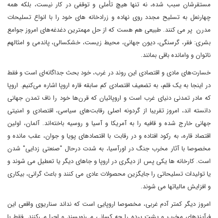
مستقرشان سبب شده، نه تنها هیچ تأملی و توقفی در کار نیست، بلکه همه
چهارنعل به تسلیح مجدد روی نهاده و زرادخانه های خود را با انواع تسلیحات
مدرن پر می کنند. طبیعی هم هست که از حل مهمترین دغدغه‌های امروز جوامع
بشری: فقر، گرسنگی، دیون جهانی، محیط زیست، خشکسالی، پاندمی و امثالهم
ناتوان و وامانده باقی بمانند.
خسارت‌های مادی و اقتصادی این روند در غرب، خود بحث جداگانه‌ای است و فقط
در اینجا به یک قلم، به تضعیف اقتصادی کم سابقه قاره اروپا اشاره می‌کنیم. اروپا
که مادر تمدنی دنیای غرب است و اروپائیان که قرن‌ها خود را ناف تمدن جهانی
دانسته اند، امروز تقریبا از گردونه اصلی رقابت‌های سیاسی، اقتصادی و امنیتی
جهانی خارج شده و قافیه را به آمریکا و آسیا و روسیه باخته‌اند. آلمان، اولین
اقتصاد قاره، به رکود افتاده و در رقابت با اقتصادهای پویا و جوان، عقب مانده و
مخصوصا با آثار مخرب جنگ در اورآسیا، به شدت درحال "صنعتی زدایی" شدن
است. کارخانه ها یکی پس از دیگری در اروپا و جاهای دیگر یا تعطیل می شوند و
یا تولیدات تسلیحاتی را جایگزین محصولات عادی می کنند و باعث گرانی، بیکاری
و افزایش مالیاتها می شوند.
امروز دیگر کمتر آدم غربی، مخصوصا اروپایی است که نداند سناریوی واقعی این
فرآیندهای مخرب و پشت پرده را چه کسانی می‌نویسند و اجرا می‌کنند. فقط با