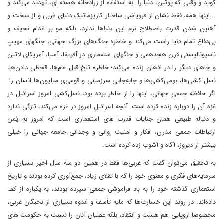
گوید و وقتی که پوتین، دنیا را به استفاده از زرادخانه هسته ای، تهدید می‌کند و
...اینها همه، فقط نشان از فروپاشی ساختار کاریزماتیک دنیای غربی و از سخت و
آهنین شدن قدرت باصطلاح نرم این دنیاها ندارد، بلکه مو بر اندام نحیف و
بی‌دفاع تمام دنیا راست می‌کند و خاطره جنگ‌های بزرگ جهانی، جنگهای مهیبِ
ناسیونالیستی قرن هجدهمی و جنگهای استعماری در آفریقا، آسیا، آمریکای لاتین
و جاهای دیگر را در اذهان زنده می‌کند؛ خاطره تلخ قتل عام‌ها، قحطی دادن‌ها،
نسل کشی‌ها، بومی‌کشی‌ها و جابه‌جایی سرزمینی و قومی‌ی میلیون‌ها انسان را.
اگر حافظه جمعی جهانی، اینها را از خاطر برده بود، نسل‌کشی امروز اسرائیل در
غزه آن را دوباره زنده کرده است. آنچه اسرائیل امروز در غزه می‌کند، تازگی ندارد
و دنباله طبیعی همان جنایات قدرت های استعماری است که امروز به یُمن
ارتباطات جمعی مدرن، افکار و امنیت روانی و وجدانی جامعه جهانی را خیلی
بیشتر از دیروز، آگاه و آشوب زده کرده است.
به تحقیق می‌توان گفت که غربی‌ها فقط در همین دو سه سال اخیر بسیاری از
سرمایه‌های فکری و معنوی خود را که با تقلای زیاد، جمع‌آوری کرده بودند و تاریخ
استعماری گذشته خود را به باد فراموشی جمعی سپرده بودند، به یکباره از کف
داده‌اند. در روند این خسارت‌ها که مایه تأسف و اندوه بسیاری از نخبگان غربی،
مخصوصا اروپایی هم هست و انتقاد، بلکه عصیان آنان را نسبت به حکومت های