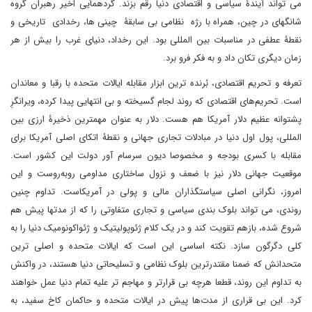
می تواند آیندۀ سیاسی و اقتصادی دنیا رقم بزند. گردهمآیی اخیر رهبران گروه
شانگهای در چین، همراه با رژه نظامی بی سابقۀ چینی ها، رخدادی تاریخی و
نقطۀ عطفی در مناسبات بین المللی بود. این رخداد، دنیای غرب را بیش از هر
زمان دیگری تکان داد و به فکر فرو برد.
تعرفه و تحریم اقتصادی، بُرنده ترین ابزار مقابله ایالات متحده با رقبا و معاندان
است. تحریم‌های اقتصادی که روند لجام گسیخته و بی انتهایی پیدا کرده، ویرانگرِ
پشتوانه عظیم دلار آمریکا هم هست. دلار به عنوان مهمترین ذخیرۀ ارزی بین
المللی، پول اول دنیا در مبادلات تجاری جهانی و نقطۀ اتکای اصلی آمریکا برای
مقابله با کسری بودجه و مخصوصا دیون سرسام آور دولت این کشور است.
موقعیت جهانی دلار نیز با ضعف و نزول ساختاری مداومی روبه‌روست و این
امروز، نگرانی اصلی سیاستگذاران مالی و پولی در آمریکاست. تداوم چنین
روندی، می تواند بلوک بندی سیاسی و تجاری متفاوتی را که از مدتها پیش هم
شروع شده، بازهم تقویت کند و در یک کلام ژئوپولیتیک و ژئواکونومیک دنیا را به
کلی دگرگون سازد. نکته اساسی این است که ایالات متحده و اصلی ترین
متحدانش که ضمنا مقتدرترین بلوک نظامی و تسلیحاتی دنیا هستند، در واکنش
به تداوم این روند، قطعا هرچه بی قرارتر و مهاجم تر علیه تمام دنیا عمل خواهند
کرد. این بی قراری از مدت‌ها پیش در ایالات متحده و حاکمان کاخ سفید، به