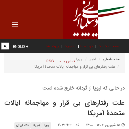
Toggle
vigation
صفحه نخست
درباره ما
عضویت
پیوند ها
ENGLISH
صفحه‌اصلی
اخبار
اروپا
تماس با ما
RSS
علت رفتارهای بی قرار و مهاجمانه ایالات متحدۀ آمریکا
در حالی که اروپا از گردانه خارج شده است
علت رفتارهای بی قرار و مهاجمانه ایالات
متحدۀ آمریکا
۱۵ شهریور ۱۴۰۴ | ۱۲:۰۰
کد : ۲۰۳۴۹۴۴
اروپا
آمریکا
نگاه ایرانی