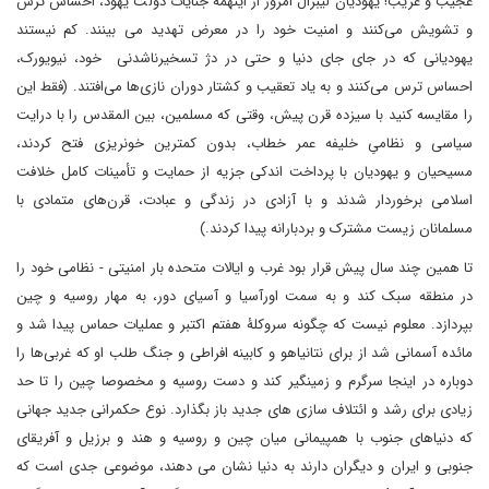
عجیب و غریب! یهودیان لیبرال امروز از اینهمه جنایات دولت یهود، احساس ترس
و تشویش می‌کنند و امنیت خود را در معرض تهدید می بینند. کم نیستند
یهودیانی که در جای جای دنیا و حتی در دژ تسخیرناشدنی خود، نیویورک،
احساس ترس می‌کنند و به یاد تعقیب و کشتار دوران نازی‌ها می‌افتند. (فقط این
را مقایسه کنید با سیزده قرن پیش، وقتی که مسلمین، بین المقدس را با درایت
سیاسی و نظامیِ خلیفه عمر خطاب، بدون کمترین خونریزی فتح کردند،
مسیحیان و یهودیان با پرداخت اندکی جزیه از حمایت و تأمینات کامل خلافت
اسلامی برخوردار شدند و با آزادی در زندگی و عبادت، قرن‌های متمادی با
مسلمانان زیست مشترک و بردبارانه پیدا کردند.)
تا همین چند سال پیش قرار بود غرب و ایالات متحده بار امنیتی - نظامی خود را
در منطقه سبک کند و به سمت اورآسیا و آسیای دور، به مهار روسیه و چین
بپردازد. معلوم نیست که چگونه سروکلۀ هفتم اکتبر و عملیات حماس پیدا شد و
مائده آسمانی شد از برای نتانیاهو و کابینه افراطی و جنگ طلب او که غربی‌ها را
دوباره در اینجا سرگرم و زمینگیر کند و دست روسیه و مخصوصا چین را تا حد
زیادی برای رشد و ائتلاف سازی های جدید باز بگذارد. نوع حکمرانی جدید جهانی
که دنیاهای جنوب با همپیمانی میان چین و روسیه و هند و برزیل و آفریقای
جنوبی و ایران و دیگران دارند به دنیا نشان می دهند، موضوعی جدی است که