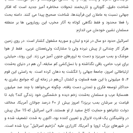
شناخت دقیق، گلوبالی و تاریخمند تحولات مخاطره آمیز جدید است که افکار
جهانی نسبت به عاملان این فرآیندها، شناخت صحیح پیدا می کنند. دامنه بحث
را فعلا محدود و فقط نگاهی کوتاه به آثار مخرب این رویارویی ها بر منطقه
مسلمان نشین خودمان می اندازم:
اسرائیل حدود دو سال در غزه و لبنان و سوریه مشغول کشتار است. در روی زمین
هرگز کار چندانی از پیش نبرده ولی با مشارکت ولی‌نعمتان غربی، فقط از هوا
موشک و بمب میریزد و دست به ترورهای جنون آمیز می زند. این روند، حیثیتی
برای غرب حامی، باقی نگذاشته و با نسل‌کشی کم سابقه، آن هم در دنیای به‌شدت
ارتباطاتی امروز، جامعۀ جهانی را انگشت به دهان کرده است. به راستی این قوم
۴، ۵ میلیونی با این همه قساوت و کشتار، آن‌هم در زمانه ای که جوامع بشری به
حداکثر توسعه فکری و تمدنی دست یافته، چگونه می‌خواهد با چند صد میلیون
همسایۀ عرب و مسلمان به‌شدت زخم دیده و خشمگین خود زندگی کند؟ باید تا
قیامت بر سرشان بمب بریزد؟ امروز بیش از ۶۰ درصد جوانان آمریکا، مخالف
دولت نتانیاهو و حمایت کاخ سفید از او هستند، لابی اسرائیل که 15 سال پیش
در واشینگتن یک قدرت لایزال و تعیین کننده بود، اکنون به شدت تضعیف شده و
در شهرهای بزرگ اروپا و آمریکا، کارزاری علیه "دژخیم اسرائیل" برپا شده است،